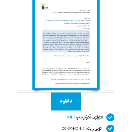
دانلود
شێوازی بڵاوکردنەوە:
PDF
کۆپی ڕایت:
CC-BY-NC 4.0