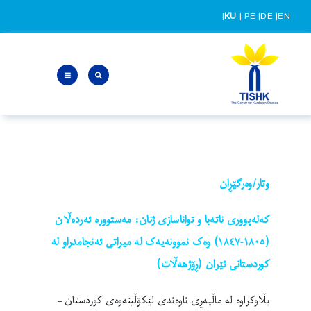
Ski
|
KU
|
PE
|
DE
|
EN
t
conten
وتار/وەرگێڕان
کەلەپووری ناتەبا و تواناسازی ژنان:
مەستوورە ئەردەڵان
(١٨٠٥-١٨٤٧) وەک نموونەیەک لە میراتی ئەنجامدراو لە
کوردستانی ئێران (ڕۆژهەڵات)
بڵاوکراوە لە ماڵپەڕی ناوەندی لێکۆڵینەوەی کوردستان –