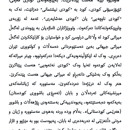
“هاوشێوە نییە” هەست پێدەکرێت.
بەپێچەوانەی گوتاری فەرمی،
ئۆپۆزسیۆنی کوردی، کورد بە “کوردی نیشتمانی” دەزانێت، نەک بە
“کوردی ناوچەیی” یان “کوردی عەشایەری”. ئەمە لە زۆربەی
چاوپێکەوتنەکاندا دەرکەوت
. وتووێژکاران ئاماژەیان بە پێوەندی لەگەڵ
میراتی کورد لە وڵاتانی دراوسێ کرد و خواستیان بۆ کارلێککردن لەگەڵ
میراتی جیهانی بەبێ دەستێوەردانی دەسەڵات و کولتووری ئێران
دەربڕی. وەک لە لێکۆڵینەوەیەکی دیکەدا دەرکەوتووە، چیتر میراتەکە
لەلایەن کوردەوە تەنیا وەک “کوردی نەتەوەیی” هەست پێناکرێ
بەڵکو وەک بەشێکی دانەبڕاو لە میراتی جیهانی هەست پێدەکرێ.
هەر وەک لە درێژەدا دەردەکەوێ، مەستوورە کە ژیاننامەکەی
میرنشینەکانی ئەردەڵان و بابان (ئەمڕۆی باشووری کوردستان)
بەیەکەوە دەبەستێتەوە، پەیوەندییەکی بەستنەوەی ڕۆژهەڵات و باشوور
(هەرێمی کوردستانی)ە. بەڵام وردە وردە بەهرەی مەستوورە و ژیان و
مردنی دڵتەزێنی لە دەربەدەری لە بابان، پەیوەست بوو بە مێژوو و ئازار