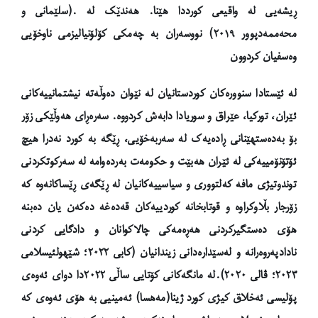
ڕیشەیی لە واقیعی کورددا هێنا.
هەندێک لە .
(
سلێمانی و
محەممەدپوور ٢٠١٩
)
نووسەران بە چەمکی کۆلۆنیالیزمی ناوخۆیی
وەسفیان کردوون
لە ئێستادا سنوورەکان کوردستانیان لە نێوان دەوڵەتە نیشتمانییەکانی
ئێران، تورکیا، عێراق و سوریادا دابەش کردووە. سەرەڕای هەوڵێکی زۆر
بۆ بەدەستهێنانی ڕادەیەک لە سەربەخۆیی، ڕێگە بە کورد نەدرا هیچ
ئۆتۆنۆمییەکی لە ئێران هەبێت و حکومەت بەردەوامە لە سەرکوتکردنی
توندوتیژی مافە کەلتووری و سیاسییەکانیان لە ڕێگەی ڕێساکانەوە کە
زۆرجار بڵاوکراوە و قوتابخانە کوردییەکان قەدەغە دەکەن یان دەبنە
هۆی دەستگیرکردنی هەڕەمەکی چالاکوانان و دادگایی کردنی
نادادپەروەرانە و لەسێدارەدانی زیندانیان (کابی ٢٠٢٢؛ شێهولئیسلامی
٢٠٢٣؛ ڤالی ٢٠٢٠).لە مانگەکانی کۆتایی ساڵی ٢٠٢٢دا
دوای ئەوەی
پۆلیسی ئەخلاق کیژی کورد ژینا(مەهسا) ئەمینیی بە هۆی ئەوەی کە