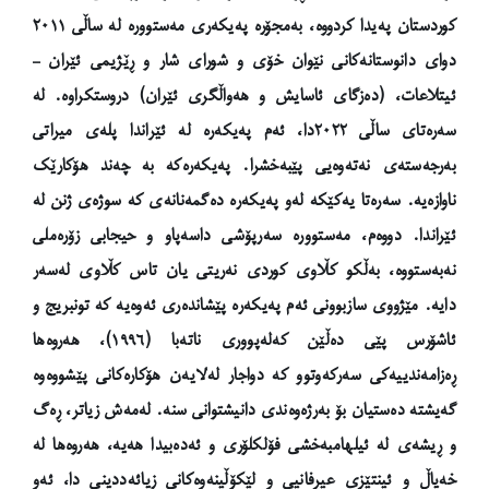
کوردستان پەیدا کردووە، بەمجۆرە پەیکەری مەستوورە لە ساڵی ٢٠١١
دوای دانوستانەکانی نێوان خۆی و شورای شار و ڕێژیمی ئێران –
ئیتلاعات، (دەزگای ئاسایش و هەواڵگری ئێران) دروستکراوە. لە
سەرەتای ساڵی ٢٠٢٢دا، ئەم پەیکەرە لە ئێراندا پلەی میراتی
بەرجەستەی نەتەوەیی پێبەخشرا. پەیکەرەکە بە چەند هۆکارێک
ناوازەیە. سەرەتا یەکێکە لەو پەیکەرە دەگمەنانەی کە سوژەی ژنن لە
ئێراندا.
دووەم، مەستوورە سەرپۆشی داسەپاو و حیجابی زۆرەملی
نەبەستووە، بەڵکو کڵاوی کوردی نەریتی یان تاس کڵاوی لەسەر
دایە. مێژووی سازبوونی ئەم پەیکەرە پێشاندەری ئەوەیە کە تونبریج و
ئاشۆرس پێی دەڵێن کەلەپووری ناتەبا (١٩٩٦)، هەروەها
ڕەزامەندییەکی سەرکەوتوو کە دواجار لەلایەن هۆکارەکانی پێشووەوە
گەیشتە دەستیان بۆ بەرژەوەندی دانیشتوانی سنە. لەمەش زیاتر، ڕەگ
و ڕیشەی لە ئیلهامبەخشی فۆلکلۆری و ئەدەبیدا هەیە، هەروەها لە
خەیاڵ و ئینتێزی عیرفانیی و لێکۆڵینەوەکانی زیائەددینی دا، ئەو