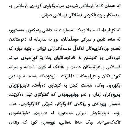
لە هەمان کاتدا ئیسلامی شیعەی سیاسیکراوی کۆماری ئیسلامی بە
ستەمکار و پێشێلکردنی ئەخلاقی ئیسلامی دەزانن.
لە کۆتاییدا، لە ململانێیەکدا سەبارەت بە دانانی پەیکەری مەستوورە
لە سنە، ئایین و میراتی موسڵمانان، بوو بە سەرمایە لە دانوستاندن
لەسەر وردەکارییەکان لەگەڵ دەسەڵاتدارانی ئێرانی . بۆیە دیارە کە
کوردەکان بۆ گەیشتن بە ئامانجەکانیان پەنا بۆ گێڕانەوەی میراتە
ئیسلامی و ئێرانییەکان دەبەن و هێڵێک لە نێوان ناسنامە و میراتە
کوردییەکان و ئێرانییەکاندا دانانرێت. بارودۆخەکە بەندە بە چەندین
بگۆڕەوە، وەک: هەست کردن بە گوشاری دەوڵەت، ئایدیۆلۆژیای
پەیڕەوکراو، زمان و ئەو چوارچێوەیەی کە گفتوگۆی تێدا دەکرێت،
هەستی پێوەندی و پێگەی گفتوگۆکار، شوێنی گفتوگۆکردن، هتد.
بۆیە، تاوتوێکردنی میراتی مەستوورە لە دەرەوەی “خوێندنەوەی
تاکەکەسی”یە. وەک عەتا نەهایی، نووسەری کورد کە وێنەی