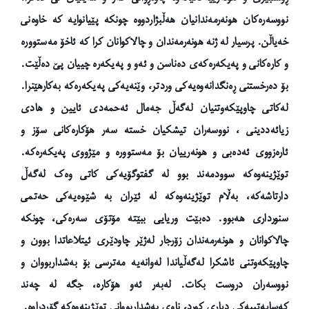
نووسەرەکان هونەرمەندانیان هەڵبژاردووە چونکە پێیانوایە کە خاوەنی
خەیاڵن. پرسیار لە ژنە هونەرمەندان و چالاکوانان کرا کە ئاخۆ مەستوورە
و کارەکانی و پەیکەرەکەی دەناسن و ئەو و پەیکەرە چییان پێ دەڵێت.
بۆ دەرخستنی ڕەنگدانەوەیەکی وردتر، وێنەیەکی پەیکەرەکە بەکارهێنرا.
لەکاتی چاوپێکەوتنیان لەگەڵ جەمال ئەحمەدی
ئایین
و هادی
زیائەددینی ، نووسەران تیشکیان خستە سەر هۆکارەکانی سۆز و
ئارەزووی ئەدەبی و هونەرییان بۆ مەستوورە و مێژووی پەیکەرەکە.
توێژینەوەکە سوودمەند بوو لە گفتوگۆیەکی کاتی وەک لەگەڵ
دارتاشەکە، بەڵام توێژینەوەکە لە ئێران بە شێوەیەکی حەتمی
سنورداری هەبوو. دەبێت وریایی ببێتە مۆتۆی سەرەکی، چونکە
چالاکوانان و هونەرمەندان زۆرجار لەژێر چاودێری ئیتلاعاتدا بوون و
چاوپێکەوتنی ئاشکرا لەگەڵیاندا لەوانەیە مەترسی بۆ بەشداربووان و
نووسەران دروست بکات. لەبەر ئەو هۆکارە، جگە لە چەند
کەسایەتییەکی دیاری کورد، ناوی بەشداربووانی توێژینەوەکە گۆڕدراوە.