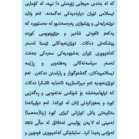
کە لە بەندی حیجابی زۆرەملی دا نییە، لە کۆماری
ئیسلامی ئێران دیاردەیەکی دەگمەنە.
ئەم وتارە
نوێنەرایەتی و پێشوازی پەرەسەندوو له مەستوورە کە
یەکەم ئافرەتی شاعیر و مێژوونووسی کوردە
پێشکەش دەکات.
توێژینەوەکانی ئێستا لەسەر
کەلەپووری ئێران بەشێوەیەکی سەرەکی جەخت
لەسەر سیاسەتەکانی پەهلەوی و ڕژێمە
ئیسلامییەکان، گەشتوگوزار و پاراستن دەکەن. ئەم
توێژینەوەیە ئەو میراتسازییە ناتەبایە ئاشکرا دەکات
کە ئیلهامبەخشە بۆ شوناسی نەتەوەیی و ڕەگەزیی
کورد و بەهێزکردنی ژنان لە ئێراندا. لەم دواییانەدا
بەتایبەتی پاش کوژرانی کیژی کورد ژینا(مەهسا)
ئەمینی لە لایەن پۆلیسی ئەخلاق لە ساڵی 2022
تەوژمی پەیدا کرد. نمایشێکی کەلەپووری فرەچین و