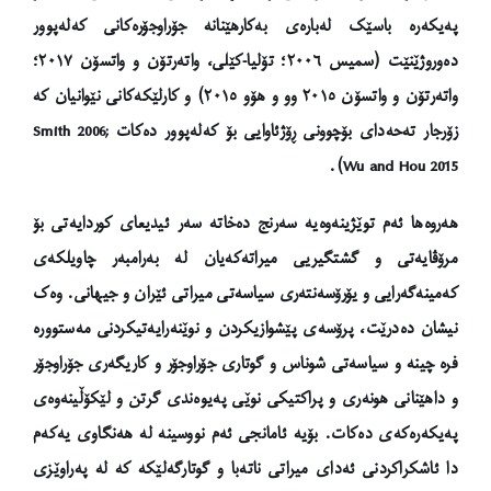
پەیکەرە باسێک لەبارەی بەکارهێنانە جۆراوجۆرەکانی کەلەپوور
دەوروژێنێت (سمیس ٢٠٠٦؛ تۆلیا-کێلی، واتەرتۆن و واتسۆن ٢٠١٧؛
واتەرتۆن و واتسۆن ٢٠١٥ وو و هۆو ٢٠١٥) و کارلێکەکانی نێوانیان کە
زۆرجار تەحەدای بۆچوونی ڕۆژئاوایی بۆ کەلەپوور دەکات
Smith 2006;
.
Wu and Hou 2015)
هەروەها ئەم توێژینەوەیە سەرنج دەخاتە سەر ئیدیعای کوردایەتی بۆ
مرۆڤایەتی و گشتگیریی میراتەکەیان لە بەرامبەر چاویلکەی
کەمینەگەرایی و یۆرۆسەنتەری سیاسەتی میراتی ئێران و جیهانی.
وەک
نیشان دەدرێت، پرۆسەی پێشوازیکردن و نوێنەرایەتیکردنی مەستوورە
فرە چینە و سیاسەتی شوناس و گوتاری جۆراوجۆر و کاریگەری جۆراوجۆر
و داهێنانی هونەری و پراکتیکی نوێی پەیوەندی گرتن و لێکۆڵینەوەی
پەیکەرەکەی دەکات.
بۆیە ئامانجی ئەم نووسینە لە هەنگاوی یەکەم
دا ئاشکراکردنی ئەدای میراتی ناتەبا و گوتارگەلێکە کە لە پەراوێزی