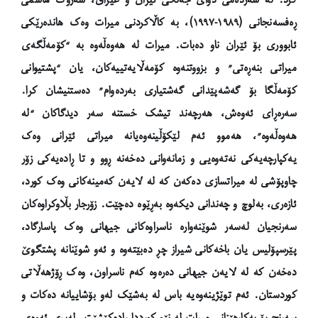
ڕەفسەنجانی (١٩٨٩-١٩٩٧)، بە کاڵاکردنی میرات وەک هاندەرێکی
ئابووری بۆ ئێران ناو دەبات. میرات لە هەوەڵەوە بە “کۆمەڵگەی
میراتی بنەڕەتی” و بزووتنەوە کۆمەڵایەتییەکان، یان “پشتیوانی
کۆمەڵگا بۆ گەشەپێدانی گەشتیاری بەردەوام” دەستنیشان کرا.
سەرەڕای ئەوەش، هەرچەند تیشک خستنە سەر دیدگاکان “لە
هەوەڵەوە”، هەموو ئەم لێکۆڵینەوەیانە میراتی ئێرانی وەک
یەکپارچەیەکی نەتەوەیی و زمانەوانی دەخەنە ڕوو و تا ڕادەیەکی زۆر
چاوپۆشی لە میراتسازی دەکەن کە لە لایەن کەمینەکانی وەک کورد،
ئازەری، بەلوچ و چەندانی دیکەوە بەڕێوە دەچێت. زۆرجار بڵاوکراوەکان
سەرنجیان لەسەر شوێنەوارە ناسراوەکانی جیهانی وەک پاسارگاد،
پێرسپۆلیس یان باخەکانی شیراز چڕ دەبێتەوە و ئەو شوێنانە پشتگوێ
دەخەن کە لە لایەن جیهانی دەرەوە کەم ناسراون، وەک ڕۆژهەڵاتی
کوردستان. ئەم توێژینەوەیە باس لە بەشێک لەو بۆشاییانە دەکات و
سەرنج بۆ بەکارهێنانی میرات لە نێو کورددا ڕادەکێشێت. لەبری ئەوەی