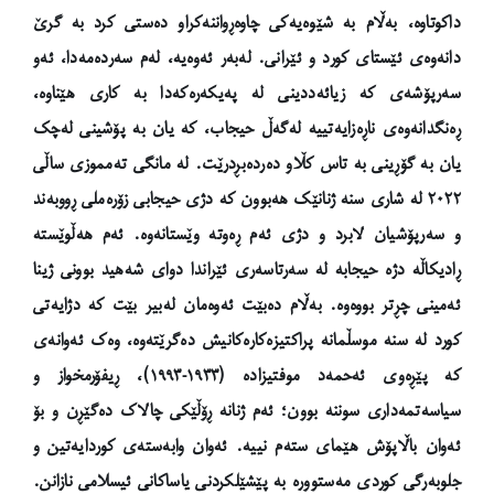
داکوتاوە، بەڵام بە شێوەیەکی چاوەڕواننەکراو دەستی کرد بە گرێ
دانەوەی ئێستای کورد و ئێرانی. لەبەر ئەوەیە، لەم سەردەمەدا، ئەو
سەرپۆشەی کە زیائەددینی لە پەیکەرەکەدا بە کاری هێناوە،
ڕەنگدانەوەی ناڕەزایەتییە لەگەڵ حیجاب، کە یان بە پۆشینی لەچک
یان بە گۆڕینی بە تاس کڵاو دەردەبڕدرێت. لە مانگی تەمموزی ساڵی
٢٠٢٢ لە شاری سنە ژنانێک هەبوون کە دژی ‌حیجابی زۆرەملی ڕووبەند
و سەرپۆشیان لابرد و دژی ئەم ڕەوتە وێستانەوە. ئەم هەڵوێستە
ڕادیکاڵە دژە حیجابە لە سەرتاسەری ئێراندا دوای شەهید بوونی ژینا
ئەمینی چڕتر بووەوە. بەڵام دەبێت ئەوەمان لەبیر بێت کە دژایەتی
کورد لە سنە موسڵمانە پراکتیزەکارەکانیش دەگرێتەوە، وەک ئەوانەی
کە پێڕەوی ئەحمەد موفتیزادە (١٩٣٣-١٩٩٣)، ڕیفۆرمخواز و
سیاسەتمەداری سوننە بوون؛ ئەم ژنانە ڕۆڵێکی چالاک دەگێڕن و بۆ
ئەوان باڵاپۆش هێمای ستەم نییە. ئەوان وابەستەی کوردایەتین و
جلوبەرگی کوردی مەستوورە بە پێشێلکردنی یاساکانی ئیسلامی نازانن.