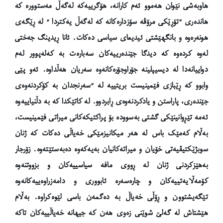
هاوبەشی نێوان هەموو ئەم کارانە، هۆگرییەکە لەگەڵ مەستوورە کە
هاندەری “تۆڕێکی مرۆڤە سۆزدارەکانە کە لەگەڵ یەکتردا ” لە ڕێگەی
هونەرەوە و بانگهێشتی ئیدیعای سیاسی دەکات. ئانا ڕیدینگ جەختی
لەوە کردەوە کە دیدگا جێندەرییەکان سەبارەت بە کەلەپوور لەم
دواییانەدا لە دیسیپلینە جۆراوجۆرەکانەوە سەریان هەڵداوە. ئەو پێی
وابوو کە ڕێبازی فێمینیست بریتییە لە “سەرنجدان بە کۆکردنەوەی
جێندەری، پاراستن و یادکردنەوەی ڕابردوو.
لە کاتێکدا کە بە دڵنیاییەوە
ئەمە تێڕوانینێکی گشتی بەسوودە بۆ پراکتیکەکانی میراتی فێمینیست،
بەڵام کەمێک باس لە هەر میکانیزمێکی خەیاڵی دەکات کە ژنان
سوبژێکتیڤیەتی خۆیان و میراتەکانیان بەیەکەوە دەبەستێتەوە.
زۆرجار
بەهێزکردنی ژنان لە ڕووی مافە سیاسییەکان و بزووتنەوە
کۆمەڵایەتییەکان و چارەسەرە ئابووری و دامەزراوەییەکانەوە
تێگەیشتوون و ڕۆڵی خەیاڵ بە دەگمەن باسی لێوەکراوە. بەڵام
هێشتاش لە گەلێ شوێنی زەوی هەن کە جیهانە خەیاڵییەکان تاکە