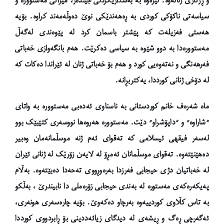
و ڕزگاری ژنانەوە. لێرەوە بە بەشداریکردنی جێندەر، میراتی مەستوورە و
سیاسەتی ناکۆکی کوردی بە ڕەهەندێکی نوێ دەوڵەمەند کراوە. بۆیە
هەستی فەزیلەت کە پێشتر باسمان کرد لە پێوەندی لەگەڵ
مەستوورەدا بە دوو شێوە بە سیاسی دەکرێت. هەم بانگەوازی خەباتی
فەرهەنگی و نەتەوەیی کورد و هەم بۆ خەباتی ژنان لە ئێراندا دەکات کە
لە دۆخی ژنانی کورددا، یەکتربڕانە.
ماه شەرەف خانم کوردستانی بە ناسناوی ئەدەبی مەستوورە
بە واتای
“شاراوە” و “داپۆشراو” دێت. مەستوورە هەروەها نووسەری کتێبێک بوو
لەسەر فیقهی ئیسلامی کە تەقوای ئەم ژنە موسڵمانەمان وەبیر
دەهێنێتەوە. تەقوای موسڵمانان ئەمڕۆ لە لایەن زۆرێک لە ژنانی ئێران
لە خەباتیان دژی حیجابی فەرزدا بەرەوڕووی تەحەدا دەبێتەوە. بەڵام
پەیکەرەکەی مەستورە لە بەندی حیجابی زۆرەملی دا نابیندرێ ، بەڵکو
بە تاس کڵاوی کوردییەوە بەرچاو دەکەوێ. بۆیە چارەسەری هونەری،
ئەگەرچی ڕەگ و ڕیشەی لە دیدگای زیائەددینی بۆ ڕابردووی کورددا