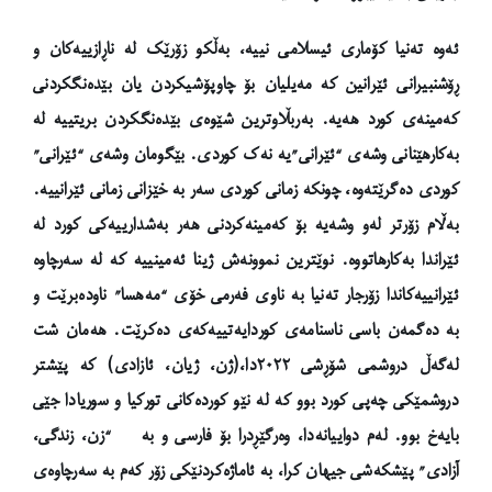
ئەوە تەنیا کۆماری ئیسلامی نییە، بەڵکو زۆرێک لە ناڕازییەکان و
ڕۆشنبیرانی ئێرانین کە مەیلیان بۆ چاوپۆشیکردن یان بێدەنگکردنی
کەمینەی کورد هەیە. بەربڵاوترین شێوەی بێدەنگکردن بریتییە لە
بەکارهێنانی وشەی “ئێرانی”یە نەک کوردی. بێگومان وشەی “ئێرانی”
کوردی دەگرێتەوە، چونکە زمانی کوردی سەر بە خێزانی زمانی ئێرانییە.
بەڵام زۆرتر لەو وشەیە بۆ کەمینەکردنی هەر بەشدارییەکی کورد لە
ئێراندا بەکارهاتووە. نوێترین نموونەش ژینا ئەمینییە کە لە سەرچاوە
ئێرانییەکاندا زۆرجار تەنیا بە ناوی فەرمی خۆی “مەهسا” ناودەبرێت و
بە دەگمەن باسی ناسنامەی کوردایەتییەکەی دەکرێت. هەمان شت
لەگەڵ دروشمی شۆڕشی ٢٠٢٢دا،(ژن، ژیان، ئازادی) کە پێشتر
دروشمێکی چەپی کورد بوو کە لە نێو کوردەکانی تورکیا و سوریادا جێی
بایەخ بوو. لەم دواییانەدا، وەرگێڕدرا بۆ فارسی و بە “زن، زندگی،
آزادی” پێشکەشی جیهان کرا، بە ئاماژەکردنێکی زۆر کەم بە سەرچاوەی