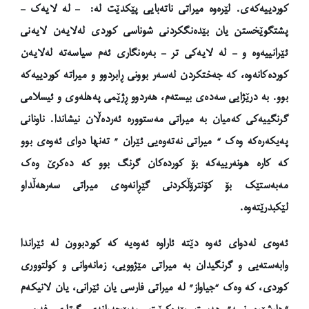
کوردییەکەی. لێرەوە میراتی ناتەبایی پێکدێت لە:
–
ل
ە لایەک –
پشتگو
ێخستن یان بێدەنگکردنی شوناسی کوردی لەلایەن لایەنی
ئێرانییەوە و –
ل
ە لایەکی تر –
ب
ەرەنگاری ئەم سیاسەتە لەلایەن
کوردەکانەوە، کە جەختکردن لەسەر بوونی ڕابردوو و میراتە کوردییەکە
بوو. بە درێژایی سەدەی بیستەم، هەردوو ڕژێمی پەهلەوی و ئیسلامی
گرنگییەکی کەمیان بە میراتی مەستوورە ئەردەڵان نیشاندا. ناونانی
پەیکەرەکە وەک “
میراتی نەتەوەیی ئێران ” تەنها دوای ئەوەی بوو
کە کارە هونەرییەکە بۆ کوردەکان گرنگ بوو
کە دەکرێ وەک
مەبەستێک بۆ کۆنترۆڵکردنی گێڕانەوەی میراتی سەرهەڵداو
لێکبدرێتەوە.
ئەوەی لەدوای ئەوە دێتە ئاراوە ئەوەیە کە کوردبوون لە ئێراندا
وابەستەیی و گرنگیدان بە میراتی مێژوویی، زمانەوانی و کولتووری
کوردی، کە وەک “جیاواز” لە میراتی فارسی یان ئێرانی، یان لانیکەم