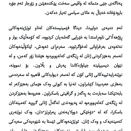
پەناگەی جێی متمانە لە واقیعی سەخت پێکدەهێنن و زۆرجار ئەم جۆرە
بارودۆخانە خەیاڵ بە مانای سیاسی تەیار دەکەن.
لەم دەیەی دواییدا، دیدگا فێمینیستەکان لەناو توێژینەوەکانی
ڕۆژهەڵاتی ناوەڕاستدا بە خێرایی گەشەیان کردووە، کە کۆمەڵێک بوار و
نەتەوەی بەرفراوانی لەخۆگرتووە. سەرەڕای ئەوەش، لێکۆڵینەوەکان
لەسەر بەهێزکردنی ژنان لە ڕێگەی کەلەپوورەوە هێشتا زۆر کەمن، و لە
نێوان دیسیپلینە جیاوازەکاندا پەرش و بڵاون. بۆ نموونە،
نوێنەرایەتییەکانی ژنانی کۆن کە لەسەر دیوارەکانی قاهیرە لە سەردەمی
بەهاری عەرەبیدا کێشراون، تەنیا بە کورتی وەک هێمای بەهێزکەر لە
بابەتێکدا سەبارەت بە ڕەگەز و گرافیتی باسکراون. هەروەها بەهێزکردن
لە ڕێگەی کەلەپوورەوە لە پەیوەندی لەگەڵ ژنانی گروپە کەمینەکان
باسکرا، کە لە “
دۆخێکی دوولایەنەی
پەراوێز”دان، وەک نوێنەری
کەمینەیەک و وەک ژنان.
توێژینەوەکانی ئێستا بە شێوەیەکی سەرەکی
لەسەر بەردەوامبوون،پاراستنی نەریتەکان، بەهێزکردنی دارایی یان