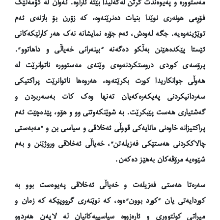
مەستوورە و پەیوەندت گرتن لەگەڵیدا بێتە ئاراوە. ئەوان لە کۆمەڵێک
فۆڕمی هونەری نوێدا بنیات دەنرێنەوە، کە زۆرن بۆ بازنەی ئەم
توێژینەوەیە. جگە لەوەش، ئەم جۆرە نمایشانە نەک هەر کارلێکەکانی
ئێستا پێکدەهێنن بەڵکو دەگەنە “بینەرانی خەیاڵی و داهاتوو”.
پرۆسەی کوردی دروستکردنەوەی وێنەی مەستوورە ناتوانرێت لە
هەوڵی جوانکاریدا کورت بکرێتەوە، هەروەها ناتوانرێت پراکتیکی
سەردانیکردنی پەیکەرەکەیان تەنها وەک کات بەسەربردن و
گەشتیاری هەست پێبکرێت. بە شوێنکەوتنی وو و هۆو، پێدەچێت ئەم
پراکتیزانە خاوەنی مانایەکی قووڵی ئەخلاقی و سیاسی بن و “مەبەستی
چالاککردنی هەستێکی فەزیلەتن”، خەیاڵی ئەخلاقی وروژێنن و بەم
شێوەیە مرۆڤەکان بەهێز دەکەن.
سەرەتا هەستی فەزیلەت و خەیاڵی ئەخلاقی پەیوەست بوو بە
کوردایەتی یان “کورد بوون”ەوە، کە نوێنەری گرووپێکە کە زمان و
میراتی کولتووری و ئارەزووە سیاسییەکانیان لە لایەن هەردوو