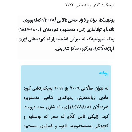
تیشک: ١٣ی ڕێبەندانی ٢٧٢٤
بۆخێنسکا، یوانا و ئازاد حاجی ئاقایی (٢٠٢٥):
کەلەپووری
ناتەبا و تواناسازی ژنان:
مەستوورە ئەردەڵان (١٨٠٥-١٨٤٧)
وەک نموونەیەک لە میراتی ئەنجامدراو لە کوردستانی ئێران
(ڕۆژهەڵات)، وەرگێڕ: ساکۆ شەریفی.
پوختە
لە نێوان ساڵانی ٢٠٠٩ بۆ ٢٠١١ پەیکەرتاشی کورد
هادی زیائەددینی پەیکەری شاعیر مەستوورە
ئەردەڵان (١٨٠٥-١٨٤٧)ی، لە شاری سنە دروست
کرد. ژنێکی تاس کڵاو لە سەر کە وەستاوە و
کتێبێکی بەدەستەوەیە، شێوە و قەبارەی مەستورە