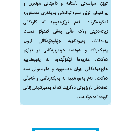
توێژ
،
سیاسەتی ناسنامە و داهێنانی هونەری و
پراکتیکی نوێی سەردانیکردنی پەیکەری مەستوورە
لەخۆدەگرێت. ئەم توێژینەوەیە لە کارەکانی
زیائەددینی وەک خاڵی چەقی گفتوگۆ دەست
پێدەکات، پەیوەندییە جۆراوجۆرەکانی نێوان
پەیکەرەکە و بەرهەمە هونەرییەکانی تر دیاری
دەکات، هەروەها لێکۆڵینەوە لە پەیوەندییە
هاوچەرخەکانی نێوان مەستوورە و دانیشتوانی سنە
دەکات.
ئەم پەیوەندییە بە پەیکەرتاشی و خەیاڵی
ئەخلاقی ناوبژیوانی دەکرێت کە لە بەهێزکردنی ژنانی
کورددا دەجوڵێنێت.