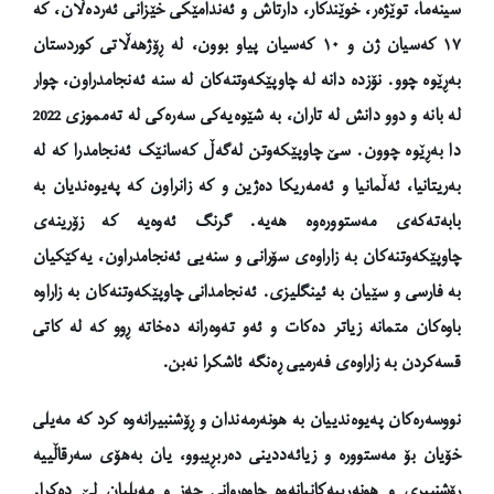
سینەما، توێژەر، خوێندکار، دارتاش و ئەندامێکی خێزانی ئەردەڵان، کە
١٧ کەسیان ژن و ١٠ کەسیان پیاو بوون، لە ڕۆژهەڵاتی کوردستان
بەڕێوە چوو. نۆزدە دانە لە چاوپێکەوتنەکان لە سنە ئەنجامدراون، چوار
لە بانە و دوو دانش لە تاران، بە شێوەیەکی سەرەکی لە تەمموزی 2022
دا بەڕێوە چوون. سێ چاوپێکەوتن لەگەڵ کەسانێک ئەنجامدرا کە لە
بەریتانیا، ئەڵمانیا و ئەمەریکا دەژین و کە زانراون کە پەیوەندیان بە
بابەتەکەی مەستوورەوە هەیە. گرنگ ئەوەیە کە زۆرینەی
چاوپێکەوتنەکان بە زاراوەی سۆرانی و سنەیی ئەنجامدراون، یەکێکیان
بە فارسی و سێیان بە ئینگلیزی. ئەنجامدانی چاوپێکەوتنەکان بە زاراوە
باوەکان متمانە زیاتر دەکات و ئەو تەوەرانە دەخاتە ڕوو کە لە کاتی
قسەکردن بە زاراوەی فەرمیی ڕەنگە ئاشکرا نەبن.
نووسەرەکان پەیوەندییان بە هونەرمەندان و ڕۆشنبیرانەوە کرد کە
مەیلی
خۆیان بۆ مەستوورە و زیائەددینی دەربڕیبوو، یان بەهۆی سەرقاڵییە
ڕۆشنبیری و هونەرییەکانیانەوە چاوەڕوانی ‌حەز و مەیلیان لێ دەکرا.