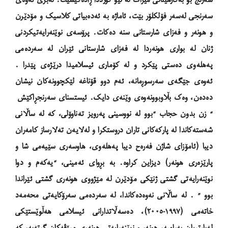
سەرنجی لەسەر فۆلکلۆر بێت، ئاماژە بە ئەدەبیاتی کلاسیک و مۆدێرن
و هونەر و فەزای شارستانی سنە دەکات. پرۆسەی نوێنەرایەتیکردنی
ژنان لە بواری هونەردا لە فەزای شارستانی ئێران لە سەردەمی
پەهلەوی دەستی پێکرد و لە کۆماری ئیسلامیدا درێژەی پێدرا .
ئەوەی جێگەی سەرسوڕمانە، ئەم دوو قۆناغە لێکچوونەکان نیشان
دەدەن، وەک بڵاوبوونەوەی وێنەی دایک. ئیستسنای سەرنجڕاکێش
“
زن بدون حجاب “بوو لە نووسینی پەرویز تەناوۆلی، کە لە ساڵانی
شەستەکاندا لە پارکەکانی تاران دروستکرا و لەلایەن تەلارساز کامەران
دیبا (ئامۆزای شاژن فەرەح دیبا پەهلەوی، هاوسەری سێیەمی شا و
پارێزەری هونەر) دیزاین کراوە. بە بڕوای ئەمینی، “یەکەم و دوا
نوێنەرایەتی گشتی ژنێکی مۆدێرن لە مێژووی هونەری گشتی ئێراندا
بوو ” . لە ساڵانی نەوەدەکاندا، لە سەردەمی سەرۆکایەتی محەمەد
خاتەمی (١٩٩٧-٢٠٠٥)، دەسەڵاتدارانی ئیسلامی هەڵوێستێکی
لەبارتریان بەرامبەر هونەر و نوێنەرایەتی هونەری مرۆڤەکان گرتەبەر کە