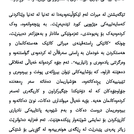
تێگەیشتن لە میرات لەم لێکۆڵینەوەیەدا نە تەنیا لە تەنیا وێناکردنی
کەسایەتییەکی مێژوویی کورد تێدەپەڕێت. بە پێچەوانەوە، وەک
کردەوەیەک بۆ پەیوەندی، ئەزمونێکی مانادار و بەهێزکەر دەبینرێت،
چونکە “کاتێکی ڕاستەقینەی میراتی کاتێک هەستەکانمان و
هەستکردن بە خودمان بە ڕاستی سەرقاڵن لە کردەوەی گواستنەوە و
وەرگرتنی یادەوەری و زانیارییە”. ئەم جۆرە کردەوانە خەیاڵی ئەخلاقی
دەهێننە ئاراوە، کە بۆشاییەکانی نێوان بیرۆکەی پوخت و بیرەوەری و
تێبینییەکان پڕدەکاتەوە، هۆشیاریمان دەخاتە سەر ڕەهەندە
جۆراوجۆرەکان کە لە دۆخێکدا جێگیرکراون و کاریگەری لەسەر
کردەوەکانمان هەیە. بۆیە خەیاڵ میوانداری دەکات، نوێ دەکاتەوە و
بیرەوەریمان دروست دەکات و بەم شێوەیە پانتاییەکی نادیاری
کارپێکردن بۆ نمایشی شوێنەوار پێکدەهێنێت. ئەم فەزایە دەتوانرێت
زیاتر پەرەی پێبدرێت لە ڕێگەی هونەرییەوە لە گۆڕینی بۆ شتێکی