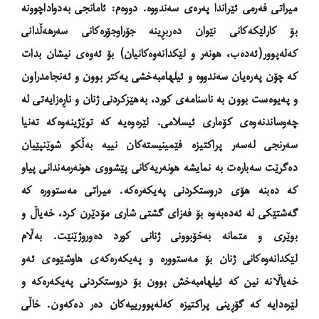
میراتی فەرمی ئێراندا پەرەی سەندووە. دووەم: ئامانجی بەدواداچوونە
بۆ کارلێکەکانی نێوان دەربڕینە جۆراوجۆرەکانی سەرهەڵدانی
کەلەپوور(ئەدەب، هونەر و لێکدانەوەکانیان) بۆ ئەوەی نیشان بدات
کە چۆن پەرەیان سەندووە و ئیلهامبەخشی یەکتر بوون و ئەنجامدراون
و پەیوەست بوون بە ناسنامەی کورد، بەهێزکردنی ژنان و ناڕەزایەتی لە
چەوساندنەوەی کۆماری ئیسلامی.
لێرەوەیە کە توێژینەوەکە تەنیا
سەرنجی لەسەر پراکتیزە فێمینیستەکان نییە بەڵکو شوێنپێیان
دەگرێت سەبارەت بە نمایشە هونەریەکانی پێشووی هونەرمەندانی پیاو
کە دەبنە هۆی دروستکردنی پەیکەرەکە.
میراتی مەستووره کە
گەشتێکی لە ئەدەبەوە بۆ فەزای گشتی شاری مۆدێرن کرد، خەیاڵ و
بوێری و متمانە بەخۆبوونی ژنانی کورد دەوروژێنێت. بەڵام
لێکدانەوەکانی ژنان بۆ مەستوورە و پەیکەرەکەی هاوشێوەی ئەو
خەیاڵانە نین کە ئیلهامبەخش بوون بۆ دروستکردنی پەیکەرەکە و
لێرەدایە کە گۆڕینی پراکتیزە کەلەپوورییەکان دەر دەکەون. خاڵی