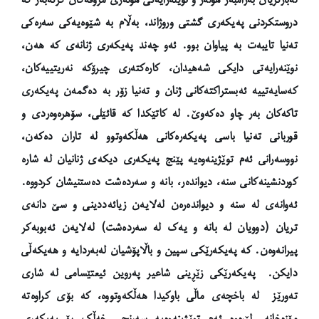
دروستکردنی پەیکەری گشتی وروژاند، بەڵام بە شێوەیەکی سەرەکی
تەنیا تایبەت بە پیاوان بوو. ئەو چەند پەیکەری ژنانەی کە هەن،
نوێنەرایەتی دایکی شەهیدان، کارەکتەری چیرۆکە نەریتییەکان،
کەسایەتییە ئەبستراکتەکانی ژنان و تەنیا زۆر بە دەگمەن پەیکەری
تاکەکان بەر چاو دەکەوێ. لە کاتێکدا کە قائێلی، سۆهرەوەردی و
قوربانی تەنیا باسی پەیکەرەکانی هەڵکەوتوو لە تاران دەکەن،
نووسەرانی ئەم توێژینەوەیە پێنج پەیکەری دیکەی ژنانیان لە شارە
کوردنشینەکانی سنە، دیواندەر، بانە و سەردەشت دەستنیشان کردووە.
ئەوانەی لە سنە و دیواندەرەن لەلایەن زیائەددینی و سێ دانەی
تریان (دوویان لە بانە و یەک لە سەردەشت) لەلایەن ئەبوبەکر
پیرانەوەن. کە پەیکەرێکی سپین و باڵاپۆشیان لەبەردایە و هەیکەڵی
دایکن. پەیکەرێکی زێڕینی شاعیر پەروین ئیعتێسامی لە شاری
تەورێز لە باخچەی ماڵی باوکیدا هەڵکەوتووە، کە بۆی کراوەتە
مۆزەخانە. لێرەوە ئەم توێژینەوەیە سەرنجی خەڵک بۆ پەیکەری