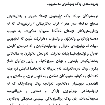
بەرجەستەی وەک پەیکەری مەستوورە.
نووسەرەکان میرات وەک “ڕابردووی ئێستا” دەبینن و بەتایبەتیش
سەرنج دەخەنە سەر هەر ” خراپ بەکارهێنانی ” ڕابردوویەک کە لە
پێداویستییەکانی ئێستای خەڵکدا سەرچاوە دەگرێت
. بە دووبارە
دەستەواژەکردنی واتەرتۆن و واتسۆن، دەتوانرێت بڵێین کە ئەزموونی
میرات لە چوارچێوەی خەیاڵ و نوێنەرایەتیکردن و لە دەرەوەی کایەی
خەیاڵ و نوێنەرایەتیدا بنیات دەنرێت، لەوانەش ئەتوانرێ بە ساتەکانی
بەشداریکردنی بابەتیی و نێوان سوبژێکتیڤ و یاریی نێوانیان ئاماژ
بکرێ. وەک دەردەکەوێت، ئەم یارییانە لە ئەنجامدا نمایشی فرە چینە
کە ئاماژە بە گوتارە هەبووەکان دەکەن و بە فۆڕمی نوێ، چ ماددی و چ
ناماددی، دروستیان دەکەنەوە. لەوانەیە وەک پەیکەرێک کە لە
ئیلهامبەخشی جۆراوجۆری زارەکی و ئەدەبی و عیرفانییەوە
سەرهەڵدەدات، یان وەک پراکتیزەیەکی ئینتیمی سەردانی پەیکەری