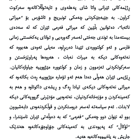
ڕژێمەکانی ئێرانی واتا شای پەهلەوی و ئایەتوڵڵاکانەوە سەرکوت
کراون. بە جێبەجێکردنی چەمکی تونبریج و ئاشۆرس بۆ “میراتی
ناتەبا”، دەتوانین بڵێین کە میراتی فەرمی ئێران کە لە سەدەی
بیستەمدا بە توندی جەختی لەسەر گەورەیی و توانای یەکخستنی زمانی
فارسی و ئەو کولتوورەی تێیدا دەربڕاوە، مەیلی ئەوەی هەبووە کە
نەتەوەکانی دیکە بە میرات نەبات ، هەروەها پەراوێزخستن و
سەرکوتکردنی ئەزموون و زمان و کولتوورە مێژووییە جیاوازەکانیان.
ڕێژیمی ئێران هەوڵی دەدا هەم ئەو تۆمارە مێژووییە ڕەت بکاتەوە کە
میراتی نەتەوەکانی دیکەی تیادا ڕەگ و ڕیشەی داکوتاوە و هەم بە
کەمینەکردن و مۆزەخانەکردنیان، نەتەوەیی مۆدێرنی گرووپەکانی دیکە
لابدات.
ئەم سیاسەتە لەسەر دروستکردن و قوڵکردنەوەی دابەشبوون
بوو لە نێوان دوو چەمکی “فەرمی” کە بە دەوڵەتی ئێران ناسێندرا، و
“لۆکاڵ” کە پەیوەندی بە کەمینەکانی جۆراوجۆرەکانەوە هەندێک
جاریش بە یاخیبووەکانەوە هەیە.