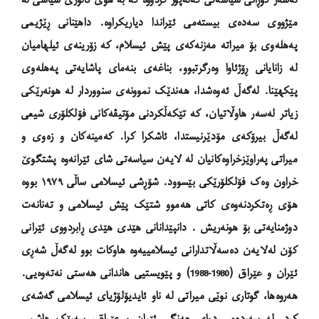
مێژووی سەدەی بیستەمی ئێراندا دیاریکراوە. داهێنانی ڕێژیمی
پەهلەوی بۆ میراتە مەزنەکەی پێش ئیسلام، کە زۆرینەی ئیلهامیان
لە زانایانی ڕۆژئاوا وەرگرتبوو، بناغەی بنەمای پاشایەتی پەهلەوی
پێکهێنا. لەگەڵ ئەوەشدا، هەندێک نموونەی سنووردار لە هونەرێکی
زیاتر لەسەر هاوڵاتیان، کە تێکەڵکردنی مۆتیڤەکانی فۆلکلۆری شیعی
لەگەڵ بیرۆکەی مۆدێرنیستدا، ئاشکرا کرا. کەمینەکان و زەوی و
میراتی پەراوێزخراوەکانیان لە لایەن سیاسەتی شای ئێرانەوە پشتگوێ
خراون وەک فۆلکلۆرێکی بێسوود. شۆڕشی ئیسلامی ساڵی ١٩٧٩ بووە
هۆی ڕەتکردنەوەی کاتی هەموو شتێک پێش ئیسلامی و تەنانەت
دوژمنایەتی بۆ هونەریش . دانپێدانانی هێدی هێدی ڕابردووی ئێرانی
کۆن لەلایەن دەسەڵاتدارانی ئیسلامییەوە هاوکات بوو لەگەڵ شەڕی
ئێران و عێراق (1980-1988) و پێویستیی هاندانی هەستی نەتەوەیی.
هەروەها، گوتاری نوێی میراتی لە ناو ئایدیۆلۆژیای ئیسلامی گەشەی
کرد. لە سەردەمی دوای جەنگی ئێران و عێراق، سەرۆک هاشمی