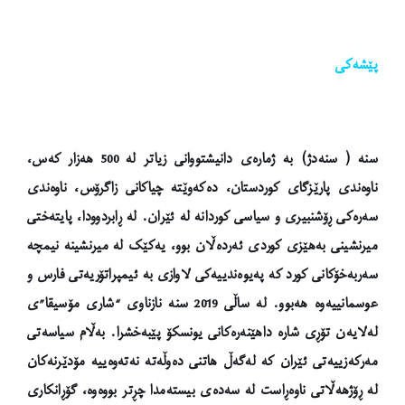
پێشه‌كی
سنە ( سنەدژ) بە ژمارەی دانیشتووانی زیاتر لە 500 هەزار کەس،
ناوەندی پارێزگای کوردستان، دەکەوێتە چیاکانی زاگرۆس، ناوەندی
سەرەکی ڕۆشنبیری و سیاسی کوردانە لە ئێران. لە ڕابردوودا، پایتەختی
میرنشینی بەهێزی کوردی ئەردەڵان بوو، یەکێک لە میرنشینە نیمچە
سەربەخۆکانی کورد کە پەیوەندییەکی لاوازی بە ئیمپراتۆریەتی فارس و
عوسمانییەوە هەبوو. لە ساڵی 2019 سنە نازناوی “شاری مۆسیقا”ی
لەلایەن تۆڕی شارە داهێنەرەکانی یونسکۆ پێبەخشرا. بەڵام سیاسەتی
مەرکەزییەتی ئێران کە لەگەڵ هاتنی دەوڵەتە نەتەوەییە مۆدێرنەکان
لە ڕۆژهەڵاتی ناوەڕاست لە سەدەی بیستەمدا چڕتر بووەوە، گۆڕانکاری