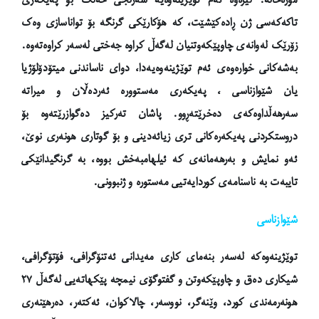
تاکەکەسی ژن ڕادەکێشێت، کە هۆکارێکی گرنگە بۆ
تواناسازی
وەک
زۆرێک لەوانەی چاوپێکەوتنیان لەگەڵ کراوە جەختی لەسەر کراوەتەوە.
بەشەکانی خوارەوەی ئەم توێژینەوەیەدا، دوای ناساندنی میتۆدۆلۆژیا
یان شێوازناسی ، پەیکەری مەستوورە ئەردەڵان و میراتە
سەرهەڵداوەکەی دەخرێتەڕوو. پاشان تەرکیز دەگوازرێتەوە بۆ
دروستکردنی پەیکەرەکانی تری
زیائەدینی
و بۆ گوتاری هونەری نوێ،
ئەو نمایش و بەرهەمانەی کە ئیلهامبەخش بووە، بە گرنگیدانێکی
تایبەت بە ناسنامەی کوردایەتیی مەستورە و ژنبوونی.
شێوازناسی
توێژینەوەکە لەسەر بنەمای کاری مەیدانی ئەتنۆگرافی، فۆتۆگرافی،
شیکاری دەق و چاوپێکەوتن و گفتوگۆی نیمچە پێکهاتەیی لەگەڵ ٢٧
هونەرمەندی کورد، وێنەگر، نووسەر، چالاکوان، ئەکتەر، دەرهێنەری