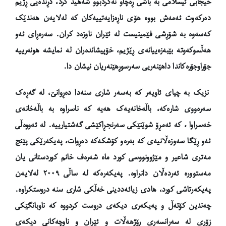
حیجابی ئیسلامی بە باشی ڕەچاو نەکردبوو شەهید کرد، دڕندەیی ڕژیم
دەرکەوت ئەمەش بووە هۆی ناڕەزایەتییەکان کە لەلایەن هەندێک
کەسەوە بە شۆڕشی فێمینیست لە ئێران ناوزەد کران. سەرەڕای ئەو
هەڵسوکەوتە بێبەزەییانەی ڕێژیم، خۆپیشاندەران لە نمایشە هونەرییە
جۆراوجۆرەکاندا داهێنەریی سەرسوڕهێنەریان نیشان دا.
نزیک بە چیای ئاویەر کە بەسەر شاری سنەدا دەڕوانێ، لە گەڕەک
سەرەووی شارەکە،
باڵەخانەیەک
هەیە کە ناسراوە بە باڵەخانەی
خەسراوا ، کە ئەمڕۆ شوێنێکی سەرنجڕاکێشی گەشتیارییە. لە ئەووەڵی
ئەو ڕێگا سەوزەڵانیەی کە بەرەو کۆشکەکە دەڕوات، پەیکەرێکی پێنج
مەتری شاعیر و مێژوونووسی کورد ماه شەر
ە
ف خانم کوردستانی یان
مەستوورە ئەردەڵان دانراوە. پەیکەرەکە لە ساڵی ٢٠٠٩ لەلایەن
پەیکەرتاشی کورد، هادی زیائەددینی خەڵکی شاری سنە دروستکراوە.
چەندین کۆتەڵ و پەیکەری دیکەی دروست کردووە کە ناوبانگێکی
زۆری لە سەرانسەری ڕۆژهەڵات و ئێران و ناوچەکانی دیکەی