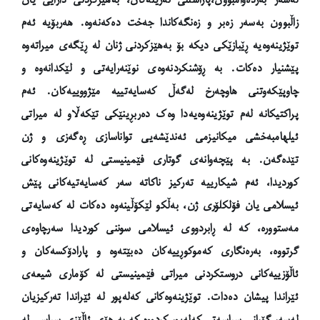
زاڵبوون بەسەر زەبر و زەنگەکاندا جەخت دەکەنەوە. هەر
بۆیە ئەم
توێژینەوەیە ڕێبازێکی دیکە بۆ بەهێزکردنی ژنان لە ڕێگەی میراتەوە
پێشنیار دەکات. بە ڕۆشنکردنەوەی نوێنەرایەتی و لێکدانەوە و
چاوپێکەوتنی هاوچەرخ لەگەڵ کەسایەتییە مێژووییەکان.
ئەم
پراکتیکانە لەم توێژینەوەیەدا وەک دەربڕینێکی تێکەڵاو لە میراتی
ئیلهامبەخشی میکانیزمی ئەندێشەیی تواناسازی ڕەگەزی و ژن
تێدەگەن. بە پێچەوانەی گوتاری فێمینیستی لە توێژینەوەکانی
کوردیدا، ئەم شیکارییە تەرکیز ناکاتە سەر کەسایەتیەکانی پێش
ئیسلامی یان فۆلکلۆری ژن، بەڵکو لێکۆڵینەوە دەکات لە کەسایەتی
مەستوورە، کە لە ڕابردووی ئیسلامی سوننی کوردیدا سەرچاوەی
گرتووە، بەرەنگاری کەموکوڕییەکان دەبێتەوە و پارادۆکسەکان و
ئاڵۆزییەکانی دروستکردنی میراتی فێمینیستی لە کۆماری شیعەی
ئێراندا پیشان دەدات.
توێژینەوەکانی کەلەپور لە ئێراندا تەرکیزیان
لەسەر گۆڕانی سیاسەتی کەلەپور کردووە کە بە هۆی ئاڵۆزی سیاسی لە