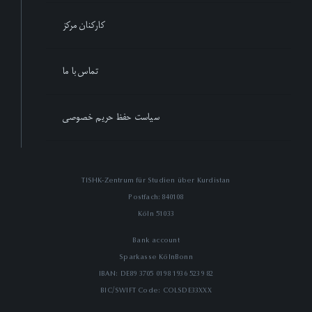
کارکنان مرکز
تماس با ما
سیاست حفظ حریم خصوصی
TISHK-Zentrum für Studien über Kurdistan
Postfach: 840108
51033 Köln
Bank account
Sparkasse KölnBonn
IBAN: DE89 3705 0198 1936 5239 82
BIC/SWIFT Code: COLSDE33XXX