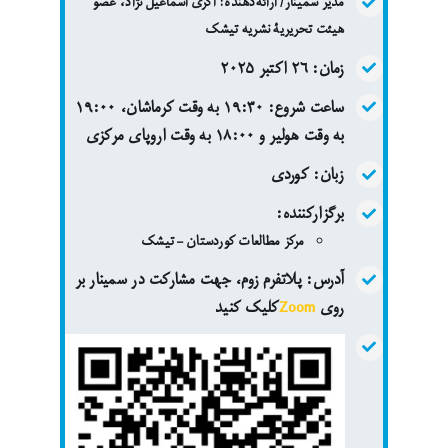
مدیر سمینار/ ارائه‌دهنده: آگری اسماعیل نژاد، عضو
هیئت تحریریۀ نشریه تیشک
زمان:
٢٦ اکتبر ۲۰۲۵
ساعت شروع:
١٩:٣٠ به وقت کرماشان، ١٩:٠٠
به وقت هولیر و ١٨:٠٠ به وقت اروپای مرکزی
زبان:
کوردی
برگزارکننده:
مرکز مطالعات کوردستان – تیشک
آدرس:
پلاتفرم زوم، جهت مشارکت در سمینار بر
روی
Zoom
کلیک کنید