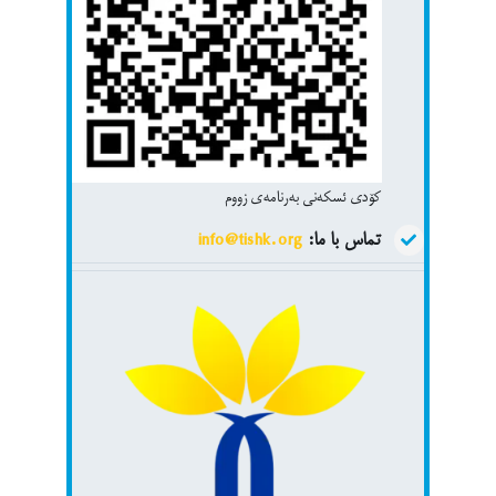
کۆدی ئسکەنی بەرنامەی زووم
تماس با ما:
info@tishk.org