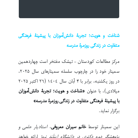
شناخت و هویت؛ تجربۀ دانش‌آموزان با پیشینۀ فرهنگی
متفاوت در زندگی روزمرۀ مدرسه
مرکز مطالعات کوردستان – تیشک مفتخر است چهاردهمین
سمینار خود را در چارچوب سلسله سمینارهای سال ۲۰۲۵،
در روز یکشنبه، برابر با ۴ آبان سال ١٤٠٤ (۲۶ اکتبر ۲۰۲۵
میلادی)، با عنوان
«شناخت و هویت؛ تجربۀ دانش‌آموزان
با پیشینۀ فرهنگی متفاوت در زندگی روزمرۀ مدرسه»
برگزار نماید.
این سمینار توسط
خانم سیران معروفی
،
استادیار علمی و
پژوهشگر دوره دکتری در دانشگاه اینلَند نروژ
ارائه خواهد