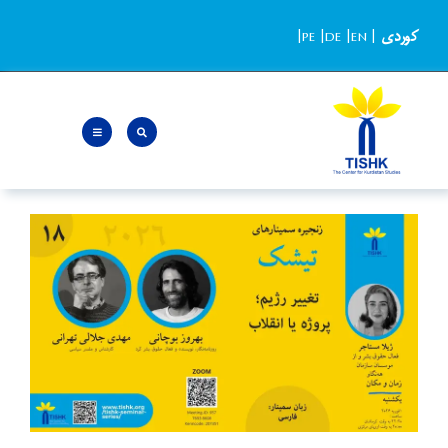
Ski
کوردی
|
EN
|
DE
|
PE
|
t
conten