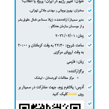
عنوان: تغییر رژیم در ایران: پروژه یا انقلاب؟
سخنران:
بهروز بوچانی
و
مهدی جلالی تهرانی
،
مدیر سمینار/ ارائه‌دهنده: ژیلا مستاجر،فعال حقوق بشر
و از موسسان سازمان هەنگاو .
زمان:
٠٢/٠١/ ۲۰۲٦
ساعت شروع:
٢٢:٣٠ به وقت کرماشان و ٢٠:٠٠
به وقت اروپای مرکزی
زبان:
فارسی
برگزارکننده:
مرکز مطالعات کوردستان – تیشک
آدرس:
پلاتفرم زوم، جهت مشارکت در سمینار بر
روی
Zoom
کلیک کنید