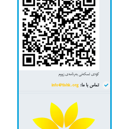
کۆدی ئسکەنی بەرنامەی زووم
تماس با ما:
info@tishk.org