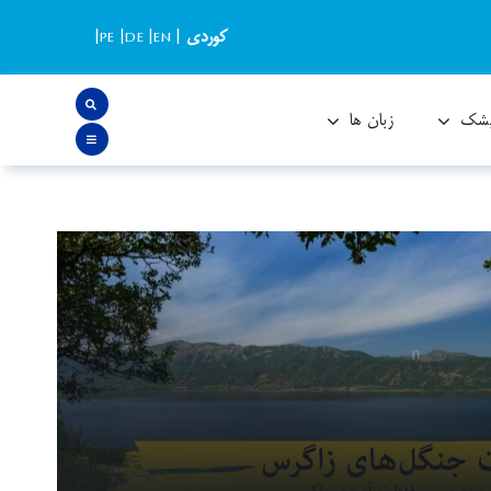
کوردی
|
EN
|
DE
|
PE
|
یشک
زبان ها