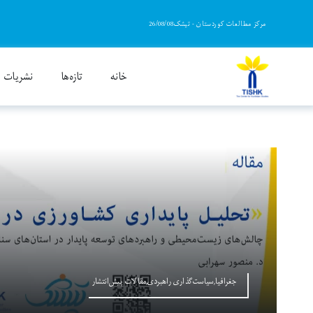
Ski
مرکز مطالعات کوردستان - تیشک26/08/08
t
conten
خانه
تازەها
نشریات
جغرافیا,سیاست‌گذاری راهبردی,مقالات پیش‌انتشار