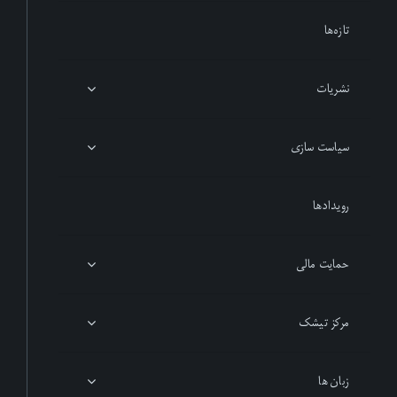
تازەها
نشریات
سیاست سازی
رویدادها
حمایت مالی
مرکز تیشک
زبان ها