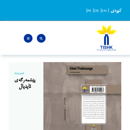
Ski
کوردی
|
EN
|
DE
|
PE
|
t
conten