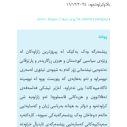
بڵاوکراوەتەوە: ١٦/١٢/٢٠٢٤
DOI: https://doi.org/10.69939/TISHK2624
پوختە
پێشمەرگە وەک یەکێک لە پیرۆزترین زاراوەکان لە
وێژەی سیاسیی کوردستان و هێزی ڕزگاریدەر و پارێزڤانی
نەتەوەیی-نیشتمانی زۆر کەم بە شێوەی تیئۆری لەسەری
نووسراوە و ئەو بەهایەی کە پێویست بووە لە نووسینە
ئاکادمییەکاندا پێی نەدراوە. لەژێر تیشکی فەلسەفەی
ئەفلاتوون و هزرەکانی قاسملوودا ئەو زاراوەیە شی
کراوەتەوە و دواتر بە هێنانە بەرباسی ژیان و کەسایەتیی
حاتەم دوعاخان وەک پێشمەرگەیەکی نموونە، کارەکتەرە
سەرەکییەکانی کەسایەتیی پێشمەرگەی ئایدیاڵ خراوەتە