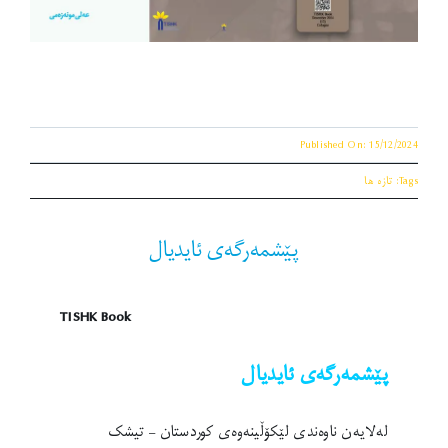
Published On: 15/12/2024
Tags:
تازه ها
پێشمەرگەی ئایدیال
TISHK Book
پێشمەرگەی ئایدیال
لەلایەن ناوەندی لێکۆڵینەوەی کوردستان – تیشک