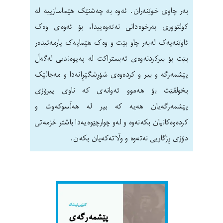
بەر چاوی خوێنەران. ئەوە بە چەشنێک هێماسازییە لە
کولتووری بەرخوەدانی نەتەوەییدا، بۆ ئەوەی وەک
ئاوێنەیەک لەبەر چاو بێت و وەک هێمایەک یارمەتیدەر
بێت بۆ بیرکردنەوەی ئەبستراکت لە پەیوەندیی لەگەڵ
پێشمەرگە و بیر و کردەوەی شۆڕشگێڕانەدا و مەجالێک
بخولقێت بۆ هەموو ئەوانەی کە ناوی پیرۆزی
پێشمەرگەیان هەیە کە بیر لە هەڵسوکەوت و
کردەوەکانیان بکەنەوە و لەو چوارچێوەیەدا باشتر خزمەتی
دۆزی ڕزگاریی نەتەوە و وڵاتەکەیان بکەن.