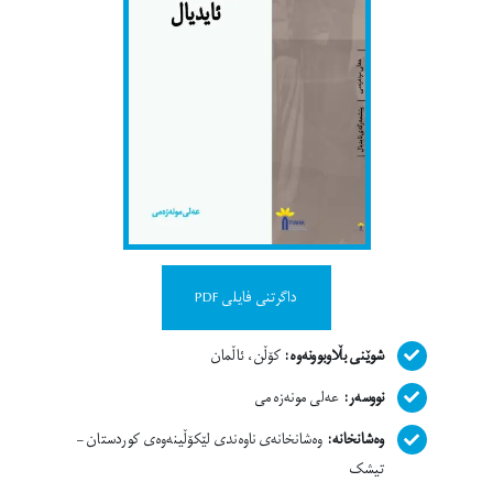
داگرتنی فایلی PDF
شوێنی بڵاوبوونەوە:
کۆڵن، ئاڵمان
نووسەر:
عەلی مونەزەمی
وەشانخانە:
وەشانخانەی ناوەندی لێکۆڵینەوەی کوردستان –
تیشک