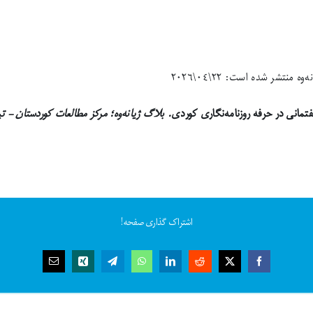
تشر شده است: ٢٢\٠٤\٢٠٢٦
تمانی در حرفە روزنامەنگاری کوردی
. بلاگ ژیانەوە؛ مرکز مطالعات کوردستان – 
اشتراک گذاری صفحه!