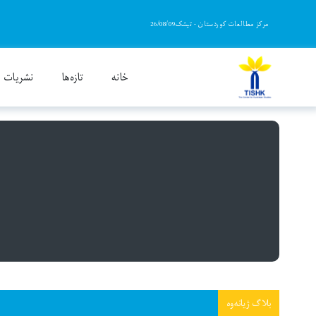
Ski
مرکز مطالعات کوردستان - تیشک26/08/09
t
conten
خانه
تازەها
نشریات
«ژيانەوە» بلاگی روشنگرانه، سیاسی و پژوهشی است که ب
بلاگ ژیانەوە