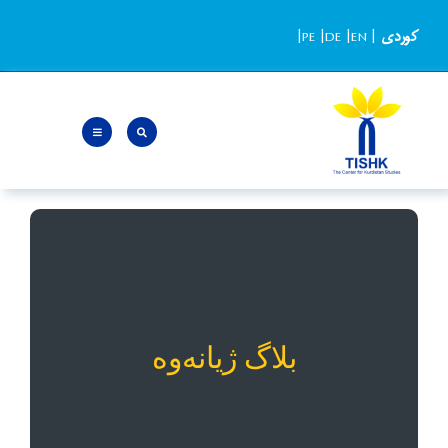
Ski
کوردی
|
EN
|
DE
|
PE
|
t
conten
بلاگ ژیانەوە
«ژيانەوە» بلاگی روشنگرانه، سیاسی و پژوهشی است
که به بررسی پرسش‌های روز و مسائل پرفراز و
بلاگ ژیانەوە
نشیب کوردستان و منطقه می‌پردازد و تحت نظارت
گروهی از همکاران مجرب مرکز مطالعات کوردستان
– تیشک مدیریت می‌شود.