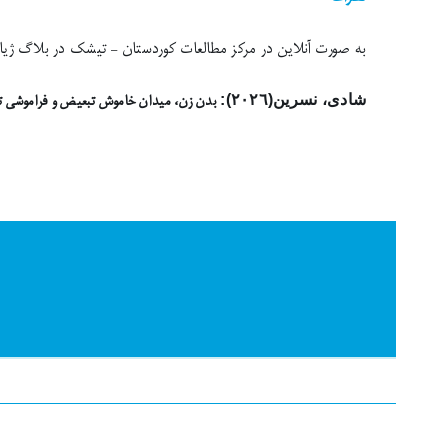
به صورت آنلاین در مرکز مطالعات کوردستان – تیشک در بلاگ ژیانەوە من
بدن زن، میدان خاموش تبعیض و فراموشی ت
شادی، نسرین(٢٠٢٦):