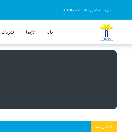
Ski
مرکز مطالعات کوردستان - تیشک26/08/08
t
conten
خانه
تازەها
نشریات
«ژيانەوە» بلاگی روشنگرانه، سیاسی و پژوهشی است که ب
بلاگ ژیانەوە