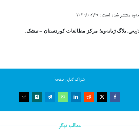
تشر شده است: ٢٩\٠٥\٢٠٢٦
اریخی
. بلاگ ژیانەوە؛ مرکز مطالعات کوردستان – تیشک.
اشتراک گذاری صفحه!
مطالب دیگر