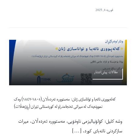
فوریه 6, 2025
مقالات پیش‌انتشار
کەلەپووری ناتەبا و تواناسازی ژنان: مەستوورە ئەردەڵان (١٨٠٥-١٨٤٧) وەک
نموونەیەک لە میراتی ئەنجامدراو لە کوردستانی ئێران (ڕۆژهەڵات)
وشە کلیل: کۆلۆنیالیزمی ناوخۆیی، مەستوورە ئەردەڵان، میرات
سازکردنی ناتەبای کورد، [...]