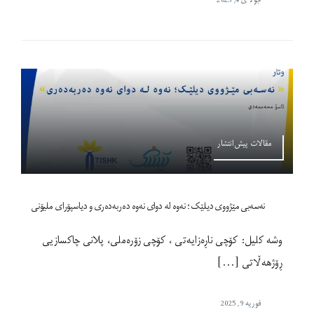
مقالات پیش‌انتشار
نەسەبی مێژووی دیلێک؛ نەوە لە دوای نەوە دەربەدەری و دیاسپۆرای ملیۆنی
وشە کلیل: کۆچی ناڕەزایەتی ، کۆچی زۆرەملی، پلانی چاکسازیی
ڕۆژهەڵاتی [...]
فوریه 9, 2025