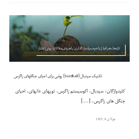
تازەها,جغرافیا,ژیانەوە,سیاست‌گذاری راهبردی,مقالات پیش‌انتشار
تکنیک سیدبال (Seedball‎) روشی برای احیای جنگلهای زاگرس
کلیدواژگان: سیدبال، اکوسیستم زاگرس، توپهای دانه‎ای، احیای
جنگل های زاگرس، [...]
جولای 4, 2025