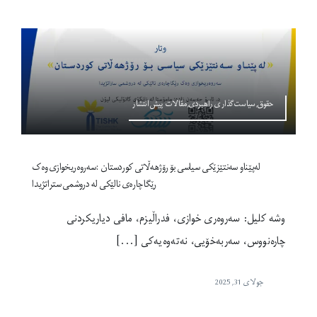
حقوق,سیاست‌گذاری راهبردی,مقالات پیش‌انتشار
له‌پێناو سه‌نتێزێکی سیاسی بۆ رۆژهه‌ڵاتی کوردستان :سه‌روه‌ریخوازی وه‌ک
رێگاچاره‌ی نالێکی له دروشمی ستراتژیدا
وشە کلیل: سەروەری خوازی، فدراڵیزم، مافی دیاریکردنی
چاره‌نووس، سەربەخۆیی، نه‌ته‌وه‌یه‌کی [...]
جولای 31, 2025