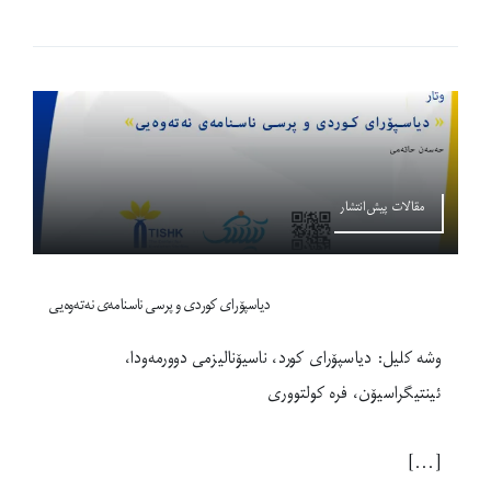
مقالات پیش‌انتشار
دیاسپۆرای کوردی و پرسی ناسنامەی نەتەوەیی
وشە کلیل: دیاسپۆرای کورد، ناسیۆنالیزمی دوورمەودا،
ئینتیگراسیۆن، فرە کولتووری
[...]