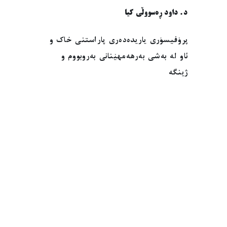
د. داود ڕەسووڵی کیا
پرۆفیسۆری یاریدەدەری پاراستنی خاک و
ئاو لە بەشی بەرهەمهێنانی بەروبووم و
ژینگە