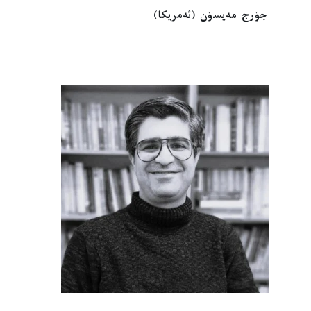
جۆرج مەیسۆن (ئەمریکا)