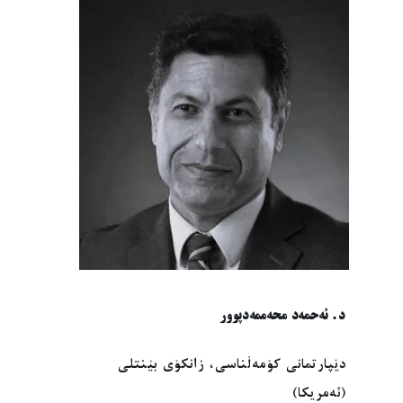
د. ئەحمەد محەممەدپوور
دێپارتمانی کۆمەڵناسی، زانکۆی بێنتلی
(ئەمریکا)