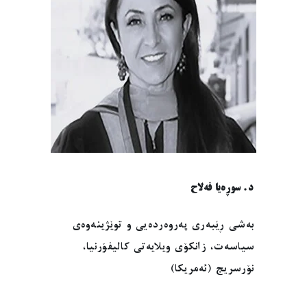
د. سوڕەیا فەلاح
بەشی ڕێبەری پەروەردەیی و توێژینەوەی
سیاسەت، زانکۆی ویلایەتی کالیفۆرنیا،
نۆرسریج (ئەمریکا)