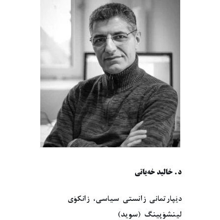
د. خالید خەیاتی
دێپارتمانی زانستی سیاسی، زانکۆی
لینشۆپینگ (سوید)