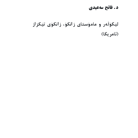
د. فاتح سەعیدی
لێکۆڵەر و مامۆستای زانکۆ، زانکۆی تێکزاز
(ئامریکا)