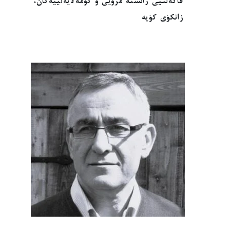
فاکەڵتیی زانستە مرۆیی و کۆمەڵایەتییەکان،
زانکۆی کۆیە