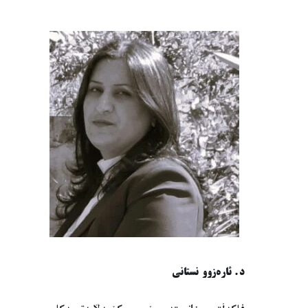
د. ئارەزوو نستانی