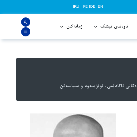
|
KU
|
PE
|
DE
|
EN
ناوەندی تیشک
زمانەکان
کانی ئاکادێمی، توێژینەوە و سیاسەتن.
کانی ئاکادێمی، توێژینەوە و سیاسەتن.