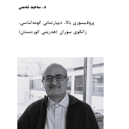
د. سەعید شەمس
پرۆفیسۆری باڵا، دێپارتمانی کۆمەڵناسی،
زانکۆی سۆران (هەرێمی کوردستان)