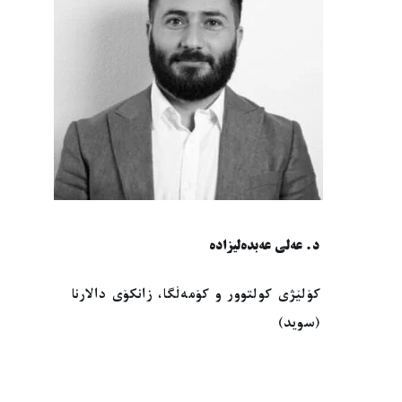
د. عەلی عەبدەلیزادە
کۆلێژی کولتوور و کۆمەڵگا، زانکۆی دالارنا
(سوید)