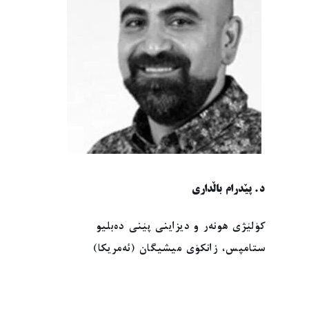
د. پێدرام باڵداری
کۆلێژی هونەر و دیزاینی پێنی دەبلیو
ستامپس، زانکۆی میشیگان (ئەمریکا)