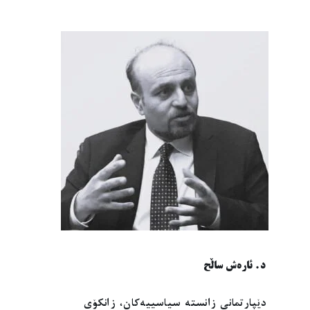
د. ئارەش ساڵح
دێپارتمانی زانستە سیاسییەکان، زانکۆی