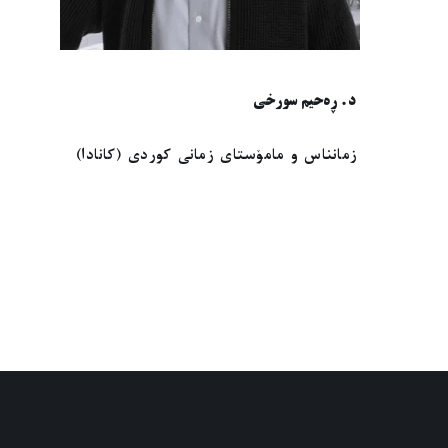
د. ڕەحیم سورخی
زمانناس و مامۆستای زمانی کوردی (کانادا)