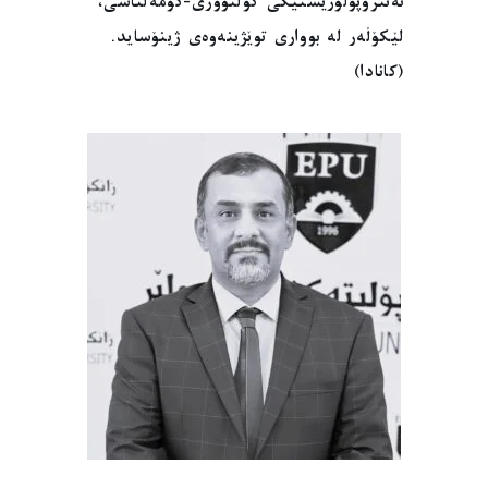
ئەنترۆپۆلۆژیستێکی کولتووری-کۆمەڵناسی،
لێکۆڵەر لە بوواری توێژینەوەی ژینۆساید.
(کانادا)