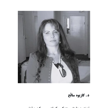
د. کازیوە ساڵح