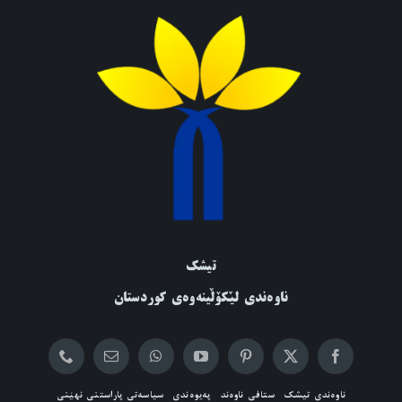
تیشک
ناوەندی لێکۆڵینەوەی کوردستان
ناوەندی تیشک
ستافی ناوەند
پەیوەندی
سیاسەتی پاراستنی نهێنی