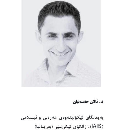
د. ئالان حەسەنیان
پەیمانگای لێکۆڵینەوەی عەرەبی و ئیسلامی
(IAIS)، زانکۆی ئێگزێتێر (بەریتانیا)