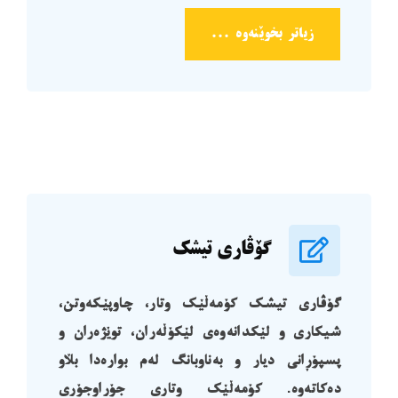
زیاتر بخوێنەوە ...
گۆڤاری تیشک
گۆڤاری تیشک کۆمەڵێک وتار، چاوپێکەوتن،
شیکاری و لێکدانەوەی لێکۆڵەران، توێژەران و
پسپۆڕانی دیار و بەناوبانگ لەم بوارەدا بڵاو
دەکاتەوە. کۆمەڵێک وتاری جۆراوجۆری