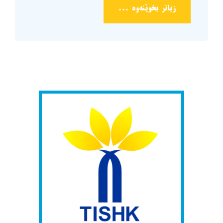
زیاتر بخوێنەوە ...