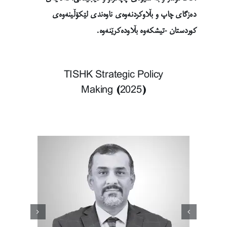
دەزگای چاپ و بڵاوکردنەوەی ناوەندی لێکۆڵینەوەی
کوردستان -تیشکەوە بڵاودەکرێنەوە.
TISHK Strategic Policy
Making (2025)