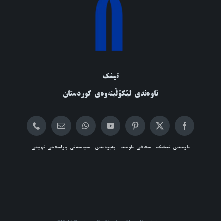
تیشک
ناوەندی لێکۆڵینەوەی کوردستان
ناوەندی تیشک
ستافی ناوەند
پەیوەندی
سیاسەتی پاراستنی نهێنی