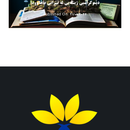
دێموکراسیی ژینگەیی لە ئێرانی داهاتوودا
Published On: 21/01/2024