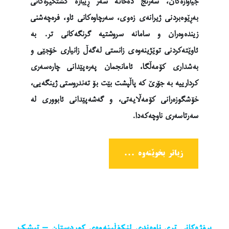
جیاوازەکان، سەرنج دەخاتە سەر ڕێبازە گشتگیرەکانی
بەڕێوەبردنی ژیرانەی ‏زەوی، سەرچاوەکانی ئاو، فرەچەشنی
زیندەوەران و سامانە سروشتیە گرنگەکانی تر. بە
‏ئاوێتەکردنی توێژینەوەی زانستی لەگەڵ زانیاری خۆجێی و
بەشداری کۆمەڵگا، ئامانجمان ‏پەرەپێدانی چارەسەری
کردارییە بە جۆرێ کە پاڵپشت بێت بۆ تەندروستی ژینگەیی،
‏خۆشگوزەرانی کۆمەڵایەتی، و گەشەپێدانی ئابووری لە
سەرتاسەری ناوچەکەدا.
زیاتر بخوێنەوە ...
پڕۆژەکانی تری ناوەندی لێکۆڵینەوەی کوردستان – تیشک