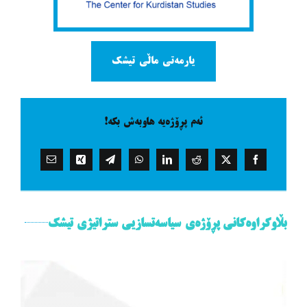
یارمەتی ماڵی تیشک
ئەم پڕۆژەیە هاوبەش بکە!
بڵاوکراوەکانی پڕۆژەی سیاسەتسازیی ستراتیژی تیشک