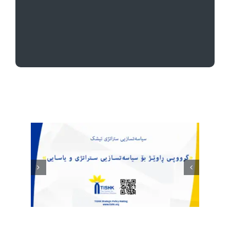
گرووپە نەتەوەیی و ئایینییەکانی دیکە لە
ئێران داڕێژراوە