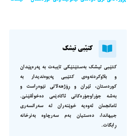
کتێبی تیشک
کتێبی تیشک بەستێنێکی تایبەت بە پەرەپێدان
و بڵاوکردنەوەی کتێبی پەیوەندیدار بە
کوردستان، ئێران و ڕۆژهەڵاتی نێوەڕاست و
بەشە جۆراوجۆرەکانی ئاکادێمی دەخوڵقێنێ.
ئامانجمان ئەوەیە خوێنەران لە سەرانسەری
جیهاندا، دەستیان بەم سەرچاوە بەنرخانە
ڕابگات.