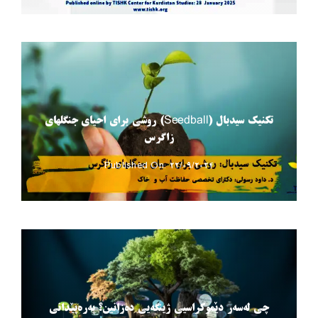
تکنیک سیدبال (Seedball‎) روشی برای احیای جنگلهای
زاگرس
Published On: 22/09/2024
چی لەسەر دێموکراسیی ژینگەیی دەزانین؟ پەرەپێدانی