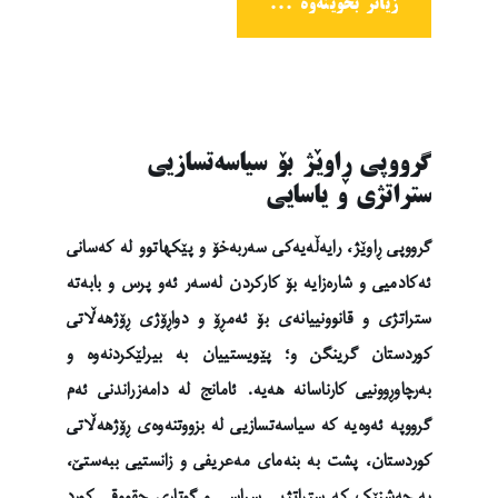
زیاتر بخوێنەوە ...
گرووپی ڕاوێژ بۆ سیاسەتسازیی
ستراتژی و یاسایی
گرووپی ڕاوێژ، رایەڵەیەکی سەربەخۆ و پێکهاتوو لە کەسانی
ئەکادمیی و شارەزایە بۆ کارکردن لەسەر ئەو پرس و بابەتە
ستراتژی و قانوونییانەی بۆ ئەمڕۆ و دواڕۆژی ڕۆژهەڵاتی
کوردستان گرینگن و؛ پێویستییان بە بیرلێکردنەوە و
بەرچاوڕوونیی کارناسانە هەیە. ئامانج لە دامەزراندنی ئەم
گرووپە ئەوەیە کە سیاسەتسازیی لە بزووتنەوەی ڕۆژهەڵاتی
کوردستان، پشت بە بنەمای مەعریفی و زانستیی ببەستێ،
بە چەشنێک کە ستراتژیی سیاسی و گوتاری حقووقی کورد