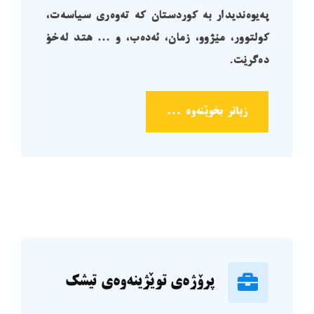
پەیوەندیدار بە کوردستان کە تەوەری سیاسەت،
کولتوور، مێژوو، زمان، ئەدەب، و … هتد لەخۆ
دەگرێت.
زیاتر بخوێنەوە ...
پرۆژەی ‏توێژینەوەی تیشک