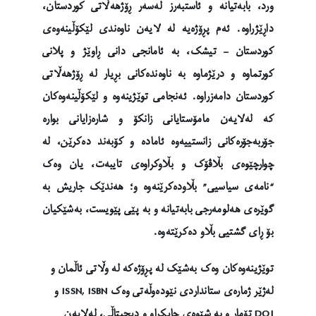
ورد، بابەتیانە و ئاستبەرز لەسەر ڕۆژهەڵاتی کوردستان،
داڕێژراوە. ئەم پڕۆژەیە لە لایەن ناوەندی لێکۆڵینەوەی
کوردستان – تیشک، بە ئامانجی دانی ڕاوێژ و پلانی
کورتماوە و درێژماوە بە ناوەندەکانی بڕیار لە ڕۆژهەڵاتی
کوردستان دامەزراوە. ئەنجامی توێژینەوە و لێکۆڵینەوەکان
کە لەلایەن مامۆستایانی زانکۆ و شارەزایانی بوارە
جۆربەجۆرەکانی زانستییەوە ئامادە و کۆبەند دەکرێن، لە
چوارچێوەی بڵاڤۆک و بڵاوکراوەی تایبەت، یان وەک
“نامەی سیاسیی” بڵاودەکرێنەوە و؛ هەندێک جاریش بە
گوێرەی هەلومەرجی بابەتیانە و بە پێی پێویست، بەشێکیان
بۆ ڕای گشتیی بڵاو دەکرێتەوە.
توێژینەوەکان وەک بەشێک لە پڕۆژەکە لە وڵاتی ئاڵمان و
لەژێر ژمارەی ستانداردی نێودەوڵەتی وەک ISSN, ISBN و
DOI تۆمار و بە شێوەی چاپکراو و دیجیتاڵی، لەلایەن