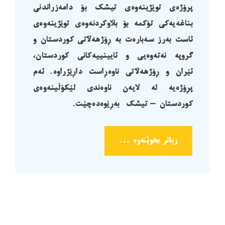
پرۆژەی توێژینەوەی تیشک بۆ دامەزراندنی
بناغەیەکی تۆکمە بۆ بڵاوکردنەوەی توێژینەوەی
ئاست بەرز سەبارەت بە ڕۆژهەڵاتی کوردستان و
گروپە نەتەوەیی و ئایینییەکانی کوردستان،
ئێران و ڕۆژهەڵاتی ناوەڕاست داڕێژراوە. ئەم
پڕۆژەیە لە لایەن ناوەندی لێکۆڵینەوەی
کوردستان – تیشک بەڕێوەدەچێت.
زیاتر بخوێنەوە ...