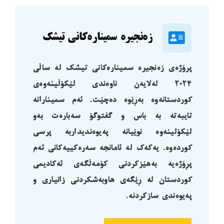
زەنجیرە سمینارەکانی تیشک
پرۆژەی
زەنجیرە سمینارەکانی تیشک لە ساڵی
٢٠٢٤ لەلایەن ناوەندی لێکۆڵینەوەی
کوردستانەوە بەڕێوە دەچێت. ئەم سمینارانە
تایبەتە بە باس و گفتوگۆ سەبارەت بەو
لێکۆلینەوە نوێیانە پەیوەندیداربە پرسی
کوردەوە. یەکەک لە ئامانجە سەرەکییەکانی ئەم
پڕۆژەیە بەهێزکردنی کۆمەڵگەی ئەکادیمی
کوردستان لە ڕێگەی هاوبەشکردنی زانیاری و
پەیوەندی سازکردنە.