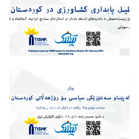
تحلیل پایداری کشاورزی در کوردستان – ایران: چالش‌های
زیست‌محیطی و راهبردهای توسعه پایدار در استان‌های
سنندج، ارومیه، کرمانشاه و ایلام
Published On: 02/05/2025
له‌پێناو سه‌نتێزێکی سیاسی بۆ رۆژهه‌ڵاتی کوردستان
:سه‌روه‌ریخوازی وه‌ک رێگاچاره‌ی نالێکی له دروشمی
ستراتژیدا
Published On: 28/01/2025