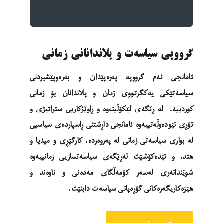
گرووپی سیاسەت و پلاندانانی زمانی
ئامانجی ئەم گرووپە پەرەپێدان و بەرەوپێشبردنی
سیاسەتێکی یەکگرتووی زمان و پلاندانان بۆ زمانی
کوردییە. لە ڕێگەی لێکۆڵینەوە و ڕاوێژکاریی ستراتیژی و
تۆڕی نێودەوڵەتییەوە ئامانجی داڕشتنی ڕاسپاردەی سیاسیی
لە بواری سیاسەتی زمانی لە پەروەردە، کارگێڕی و میدیا و
هتد، و تێدەکۆشێت لەڕێگەی سیاسەتسازیی زمانییەوە
شوێندانەری لەسەر کۆمەڵگای مەدەنی و ناوەند و
هێزەکاریگەرەکانی گۆڕەپانی سیاسەت دابنێت.