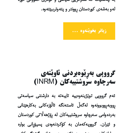
لەو بەشەی کوردستان ڕوونتر و پتەوترببێتەوە.
زیاتر بخوێنەوە ...
گرووپی بەڕێوەبردنی ئاوێتەی
سەرچاوە سروشتییەکان (INRM)
ئەم گرووپی توێژینەوەییە تایبەتە بە ‏دارشتنی سیاسەتی
ڕووبەڕووبوونەوە لەگەڵ ئاستەنگە ئاڵۆزەکانی بەکارهێنانی
بەردەوامی ‏سەرچاوە سروشتییەکان لە ڕۆژهەڵاتی کوردستان
و ئێران. گرووپەکەمان بە کۆکردنەوەی ‏پسپۆڕانی بوارە