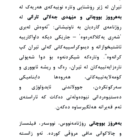
ئێران لە ژێر ڕۆشنایی وتارە نوێیەکەی هەریەک لە
بەهرووز بووچانی و مێهدی جەلالی تارانی
لە
ڕۆژنامەی گاردیان بە ناونیشانی: “ئەوەش لەبری
‘شەڕی یەکلاکەرەوە’ – جارێکی دیکە داواکارییە
ئاشتیخوازانە و دیموکراسییەکانی گەلی ئێران کپ
کرانەوە”. وتارەکە شیکردنەوە بۆ دوا شەپۆلی
ناڕەزایەتییەکان لە ئێران، ڕەگ و ڕیشە ئابووری و
کۆمەڵایەتییەکانی، هەروەها داینامیکی
سەرکوتکردن، جووڵاندنی ئایدۆلۆژی و
دەستێوەردانی نێودەوڵەتی دەکات کە ئاڕاستەی
ئەم قەیرانە هەڵگیرساوە دەکەن.
بەهرۆز بووچانی
ڕۆژنامەنووس، نووسەر، فیلمساز
و چالاکوانی مافی مرۆڤی کوردە. ئەو زانستە