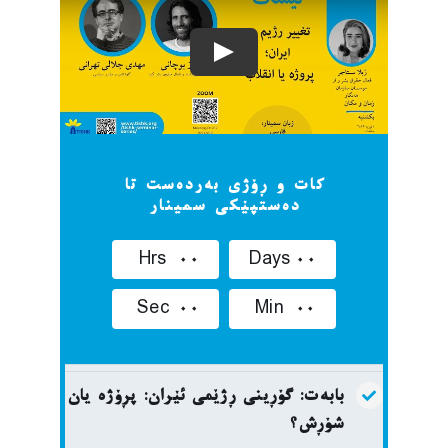
کات و ڕۆژی بەردەست تا
دەستپێکی سمینار
Hrs
0
0
Days
0
0
Sec
0
0
Min
0
0
بابەت: گۆڕینی ڕژێمی ئێران: پڕۆژە یان
شۆڕش؟