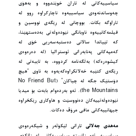
سیاسییەکانی لە تاران خوێندووە و بەهۆی
چەوساندنەوەی سیاسییەوە ناچارکراوە ڕوو لە
تاراوگە بکات. بووچانی لە ڕێگەی نووسین و
فیلمەکانییەوە ناوبانگی نێودەوڵەتی بەدەستهێنا،
کە تێیاندا ساڵانی دەستبەسەریی خۆی لە
کەمپەکانی پەنابەرانی ئوسترالیا (لە دەرەوەی
کیشوەرەکە) بەڵگەنامە کردووە، بە تایبەتی لە
ڕێگەی کتێبە خەڵاتکراوەکەیەوە بە ناوی “هیچ
دۆستێک جگە لە چیاکان” (No Friend But
the Mountains). ئەو بەردەوام بابەت بۆ میدیا
نێودەوڵەتییەکان دەنووسێت و هاوکاری ڕێکخراوە
جیهانییەکانی مافی مرۆڤ دەکات.
مەهدی جەلالی
تارانى لێکۆڵەر و شیکەرەوەی
سیاسییە. ئەو زانستە سیاسییەکانی لە زانکۆی