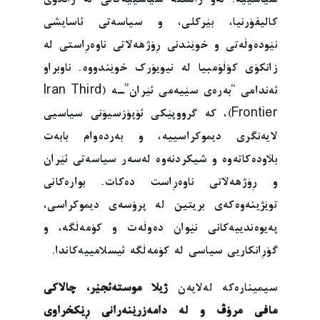
کالیفۆرنیا، بێرکلی، و سیاسەتی ئاسایشی
نێودەوڵەتی و خوێندنی ڕۆژهەڵاتی ناوەڕاستی لە
زانکۆی کۆڵۆمبیا لە نیویۆرک خوێندووە. ناوبراو
ئەندامی “بەرەی سێیەمی ئێران”ـە (Iran Third
Frontier)، کە گرووپێکی ئۆپۆزسیۆنی سیاسیی
لایەنگری دیموکراسییە، و بەردەوام بابەت
بڵاودەکاتەوە و شیکردنەوە لەسەر سیاسەتی ئێران
و ڕۆژهەڵاتی ناوەڕاست دەکات. بوارەکانی
توێژینەوەکەی بریتین لە پرۆسەی دیموکراسی،
پەیوەندییەکانی نێوان دەوڵەت و کۆمەڵگە، و
گۆڕانکاریی سیاسی لە کۆمەڵگە ئیسلامییەکاندا.
سیمینارەکە لەلایەن
ژیلا موستەئجێر، چالاکی
مافی مرۆڤ و لە دامەزرێنەرانی ڕێکخراوی