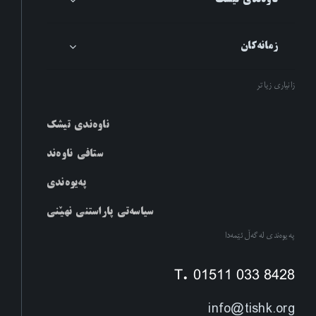
زمانەکان
زانیاری زیاتر
ناوەندی تیشک
ستافی ناوەند
پەیوەندی
سیاسەتی پاراستنی نهێنی
پەیوەندی لەگەڵ ئێمەدا
T. 01511 033 8428
info@tishk.org