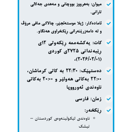
میوان: بەهرووز بووچانی و مەهدی جەلالی
تارانی.
ئامادەکار: ژیلا موستەئجێر، چالاکی مافی مرۆڤ
و لە دامەزرێنەرانی ڕێکخراوی هەنگاو.
کات:
یەکشەممە ڕێکەوتی ١٢ی
ڕێبەندانی ٢٧٢٥ی کوردی
(٢٠٢٦/٠٢/٠١)،
دەستپێک: ٢٢:٣٠ بە کاتی کرماشان،
٢٢:٠٠ بەکاتی هەولێر و ٢٠:٠٠ بەکاتی
ناوەندی ئەورووپا
زمان:
فارسی
ڕێکخەر:
ناوەندی لێکۆڵینەوەی کوردستان –
تیشک