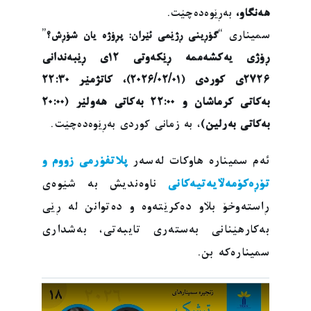
هەنگاو،
بەڕێوەدەچێت.
سمیناری “
”
گۆڕینی ڕژێمی ئێران: پڕۆژە یان شۆڕش؟
ڕۆژی یەکشەممە ڕێکەوتی ١٢ی ڕێبەندانی
٢٧٢٦ی کوردی (٢٠٢٦/٠٢/٠١)
،
کاتژمێر ٢٢:٣٠
بەکاتی کرماشان و ٢٢:٠٠ بەکاتی هەولێر (٢٠:٠٠
بەکاتی بەرلین)
، بە زمانی کوردی بەڕێوەدەچێت.
ئەم سمینارە هاوکات لەسەر
پلاتفۆرمی زووم
و
تۆڕەکۆمەڵایەتیەکانی
ناوەندیش بە شێوەی
ڕاستەوخۆ بڵاو دەکرێتەوە و دەتوانن لە ڕێی
بەکارهێنانی بەستەری تایبەتی، بەشداری
سمینارەکە بن.