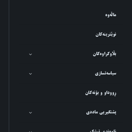
ماڵەوە
نوێترینەکان
بڵاوکراوەکان
سیاسەتسازی
ڕووداو و بۆنەکان
پشتگیریی ماددی
ناوەندی تیشک