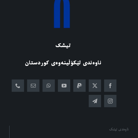
تیشک
ناوەندی لێکۆڵینەوەی کوردستان
ناوەندی تیشک