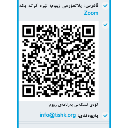
ئادرس:
پلاتفۆرمی زووم؛ لێرە کرتە بکە
Zoom
کۆدی ئسکەنی بەرنامەی زووم
پەیوەندی:
info@tishk.org