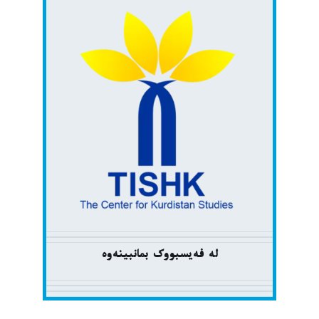
لە فەیسبووک بمانبینەوە