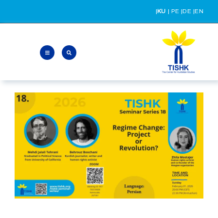
Ski
|
KU
|
PE
|
DE
|
EN
t
conten