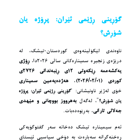
گۆڕینی ڕژێمی ئێران: پڕۆژە یان
شۆڕش؟
ناوەندی لێکۆڵینەوەی کوردستان-تیشک، لە
درێژەی زنجیرە سمینارەکانی ساڵی ٢٠٢٦دا،
ڕۆژی
یەکشەممە ڕێکەوتی ١٢ی ڕێبەندانی ٢٧٢٦ی
کوردی (٢٠٢٦/٠٢/٠١)
،
هەژدەیەمین سمیناری
خۆی لەژێر ناونیشانی:
“
گۆڕینی ڕژێمی ئێران: پڕۆژە
”، لەگەڵ
بەهرووز بووچانی و مێهدی
یان شۆڕش؟
جەلالی تارانی
، بەڕێوەدەبات.
ئەم سیمینارە تیشک دەخاتە سەر گفتوگۆیەکی
ڕەخنەگرانە سەبارەت بە دۆخی سیاسیی ئێستای