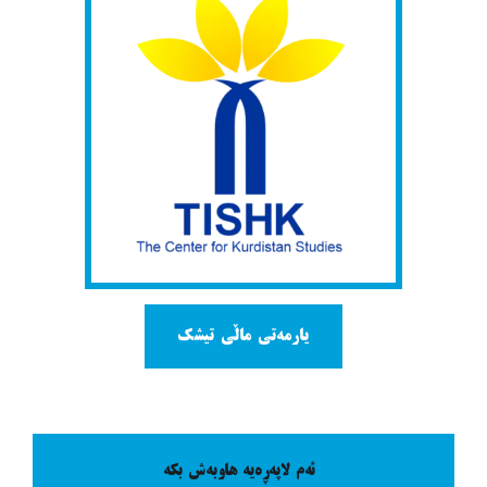
یارمەتی ماڵی تیشک
ئەم لاپەڕەیە هاوبەش بکە