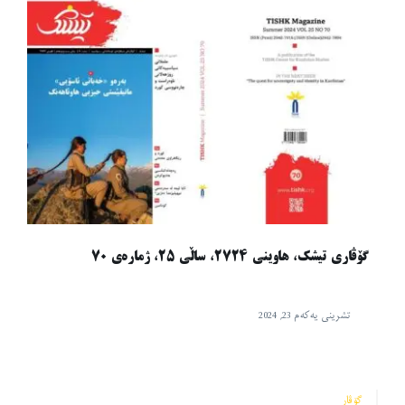
گۆڤاری تیشک، هاوینی ٢٧٢٤، ساڵی ٢٥، ژمارەی ٧٠
تشرینی یەکەم 23, 2024
گۆڤار