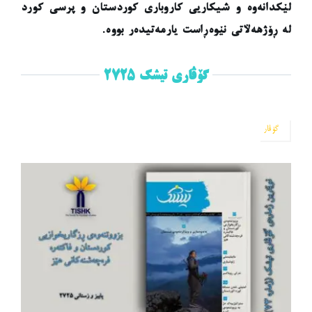
لێکدانەوە و شیکاریی کاروباری کوردستان و پرسی کورد
لە ڕۆژهەڵاتی نێوەڕاست یارمەتیدەر بووە.
گۆڤاری تیشک ٢٧٢٥
گۆڤار