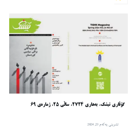
گۆڤاری تیشک، بەهاری ٢٧٢٤، ساڵی ٢٥، ژمارەی ٦٩
تشرینی یەکەم 23, 2024