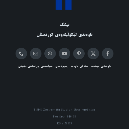
تیشک
ناوەندی لێکۆڵینەوەی کوردستان
ناوەندی تیشک
ستافی ناوەند
پەیوەندی
سیاسەتی پاراستنی نهێنی
TISHK-Zentrum für Studien über Kurdistan
Postfach: 840108
51033 Köln