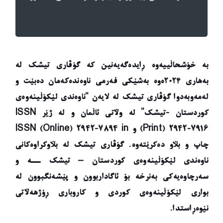
گۆڤاری تیشک
بە خۆشحاڵییەوە ڕایدەگەیەنین کە گۆڤاری تیشک لە
بەهاری ٢٠٢٤ەوە بەشێکی فەرمی ناوەندەکەمان دەبێت و
لەمەوبەدوا گۆڤاری تیشک لە لایەن “ناوەندی لێکۆڵینەوەی
کوردستان -تیشک” لە وڵاتی ئاڵمان و لە ژێر ISSN
(Print) 2942-7916 و ISSN (Online) 2942-7894 in
چاپ و بڵاو دەکرێتەوە. گۆڤاری تیشک لە بڵاوکراوەکانی
ناوەندی لێکۆڵینەوەی کوردستان – تیشک ــە و
سەرچاوەیەکی بەنرخە بۆ ئاگاداربوون و پێشەنگبوون لە
بواری لێکۆڵینەوەی کوردی و کاروباری ڕۆژهەڵاتی
نێوەڕاستدا.