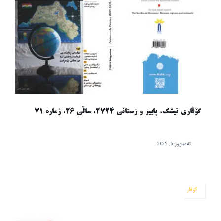
گۆڤاری تیشک، پاییز و زستانی ٢٧٢٤، ساڵی ٢٦، ژماره ٧١
تەممووز 6, 2025
گۆڤار