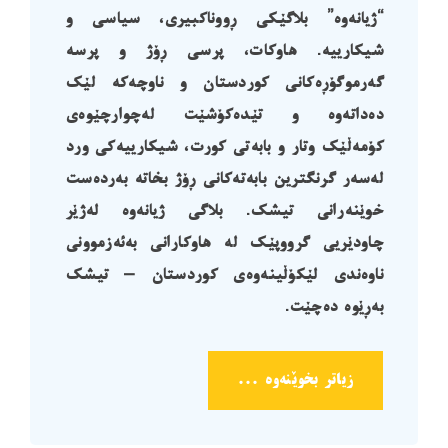
“ژیانەوە” بلاگێکی ڕووناکبیری، سیاسی و
شیکارییە. هاوکات، پرسی ڕۆژ و پرسە
گەرموگۆڕەکانی کوردستان و ناوچەکە لێک
دەداتەوە و تێدەکۆشێت لەچوارچێوەی
کۆمەڵێک وتار و بابەتی کورت، شیکارییەکی ورد
لەسەر گرنگترین بابەتەکانی ڕۆژ بخاتە بەردەست
خوێنەرانی تیشک. بلاگی ژیانەوە لەژێر
چاودێریی گرووپێک لە هاوکارانی بەئەزموونی
ناوەندی لێکۆڵینەوەی کوردستان – تیشک
بەڕێوە دەچێت.
زیاتر بخوێنەوە ...