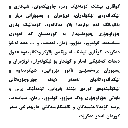
گۆڤاری تیشک کۆمەڵێک وتار، چاوپێکەوتن، شیکاری و
لێکدانەوەی لێکۆڵەران، توێژەران و پسپۆڕانی دیار و
بەناوبانگ لەم بوارەدا بڵاو دەکاتەوە. کۆمەڵێک وتاری
جۆراوجۆری پەیوەندیدار بە کوردستان کە تەوەری
سیاسەت، کولتوور، مێژوو، زمان، ئەدەب، و … هتد لەخۆ
دەگرێت. گۆڤاری تیشک لە ڕێگەی بڵاوکراوەکانییەوە هەوڵ
دەدات کەشێکی لەبار و گونجاو بۆ لێکۆڵەران، توێژەران و
پسپۆڕان بڕەخسێنێ تاکوو تێڕوانین، شیکردنەوە و
لێکدانەوەکانیان لەسەر لایەنە جۆراوجۆرەکانی
لێکۆڵینەوەی کوردی بێننە بەرباس. کۆمەڵێک پرس و
بابەتی جۆراوجۆری وەک مێژوو، کولتوور، زمان، سیاسەت،
پرسە کۆمەڵایەتییەکان و ئالێنگارییەکانی هاوچەرخی سەر
کوردان لەخۆ دەگرێت.