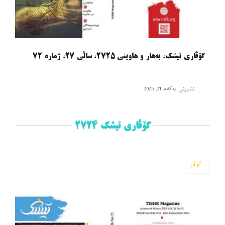
گۆڤاری تیشک، بەهار و هاوینی ٢٧٢٥، ساڵی ٢٧، ژماره ٧٢
تشرینی یەکەم 21, 2025
گۆڤاری تیشک ٢٧٢٤
گۆڤار