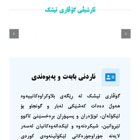
ئارشیڤی گۆڤاری تیشک
ناردنی بابەت و پەیوەندی
گۆڤاری تیشک لە ڕێگەی بڵاوکراوەکانییەوە
هەوڵ دەدات کەشێکی لەبار و گونجاو بۆ
لێکۆڵەان، توێژەران و پسپۆڕان بڕەخسێنێ تاکوو
تێڕوانین، شیکردنەوە و لێکدانەوەکانیان لەسەر
لایەنە جۆراوجۆرەکانی لێکۆڵینەوەی کوردی