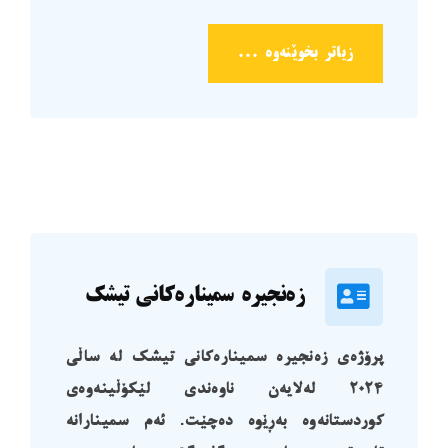
زیاتر بخوێنەوە ...
زەنجیرە سمینارەکانی تیشک
پرۆژەی
زەنجیرە سمینارەکانی تیشک لە ساڵی
٢٠٢٤ لەلایەن ناوەندی لێکۆڵینەوەی
کوردستانەوە بەڕێوە دەچێت. ئەم سمینارانە