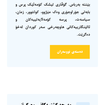
بێننە بەرباس. گۆڤاری تیشک کۆمەڵێک پرس و
بابەتی جۆراوجۆری وەک مێژوو، کولتوور، زمان،
سیاسەت، پرسە کۆمەڵایەتییەکان و
ئالێنگارییەکانی هاوچەرخی سەر کوردان لەخۆ
دەگرێت.
دەستەی نووسەران