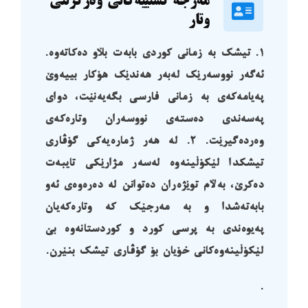
مەرجە گشتییەکانی وەرگرتنی
وتار
١. تیشک بە زمانی کوردی بابەت بڵاو دەکاتەوە.
ئەگەر نووسەرێک لەبەر هەندێک هۆکار بییەوێ
پەیامەکەی بە زمانی فارسی بگەیەنێت، دوای
پەسەندی دەستەی نووسەران وتارەکەی
وەردەگیرێت.
٢. لە هەر ژمارەیەکی گۆڤاری
تیشکدا لێکۆڵینەوە لەسەر مژارێکی تایبەت
دەکرێ، بەڵام توێژەران دەتوانن لە دەرەوەی ئەو
بابەتەشدا و بە مەرجێک کە وتارەکەیان
پەیوەندی بە پرسی کورد و کوردستانەوە بێ
لێکۆڵینەوەکانی خۆیان بۆ گۆڤاری تیشک بنێرن.
.