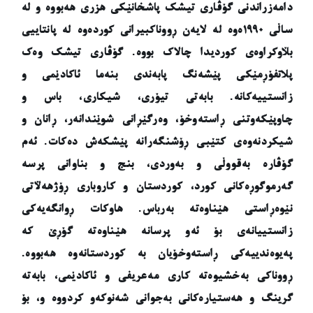
دامەزراندنی گۆڤاری تیشک پاشخانێکی هزری هەبووە و لە
ساڵی ١٩٩٠ەوە لە لایەن ڕووناکبیرانی کوردەوە لە پانتاییی
بڵاوکراوەی کوردیدا چالاک بووە. گۆڤاری تیشک وەک
پلاتفۆڕمێکی پێشەنگ پابەندی بنەما ئاکادێمی و
زانستییەکانە. بابەتی تیۆری، شیکاری، باس و
چاوپێکەوتنی ڕاستەوخۆ، وەرگێڕانی شوێندانەر، ڕانان و
شیکردنەوەی کتێبی ڕۆشنگەرانە پێشکەش دەکات. ئەم
گۆڤارە بەقووڵی و بەوردی، بنج و بناوانی پرسە
گەرموگوڕەکانی کورد، کوردستان و کاروباری ڕۆژهەڵاتی
نێوەڕاستی هێناوەتە بەرباس. هاوکات ڕوانگەیەکی
زانستییانەی بۆ ئەو پرسانە هێناوەتە گۆڕێ کە
پەیوەندییەکی ڕاستەوخۆیان بە کوردستانەوە هەبووە.
ڕووناکی بەخشیوەتە کاری مەعریفی و ئاکادێمی، بابەتە
گرینگ و هەستیارەکانی بەجوانی شەنوکەو کردووە و، بۆ