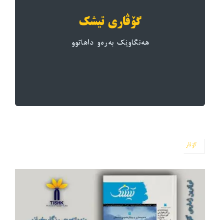
بەرەوپێشچوونی زانست و مەعریفە لە کوردستان و
گۆڤاری تیشک
ئاکادێمی و وێژمانی فیکری، ئەوەیە کە یارمەتیی
ئامانجی ئەم گۆڤارە وەک سەکۆیەکی لێکۆڵینەوەی
هەنگاوێک بەرەو داهاتوو
هەنگاوی داهاتوو، نوێنەرایەتیی ناوەندەکە دەکات.
گۆڤاری تیشک دەستپێشخەرییەکی نوێیە و بۆ
گۆڤاری تیشک
گۆڤار