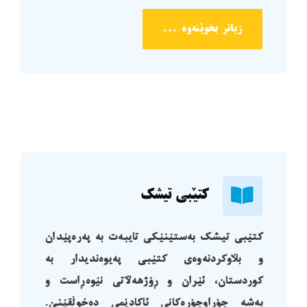
زیاتر بخوێنەوە ...
کتێبی تیشک
کتێبی تیشک بەستێنێکی تایبەت بە پەرەپێدان
و بڵاوکردنەوەی کتێبی پەیوەندیدار بە
کوردستان، ئێران و ڕۆژهەڵاتی نێوەڕاست و
بەشە جۆراوجۆرەکانی ئاکادێمی دەخوڵقێنێ.