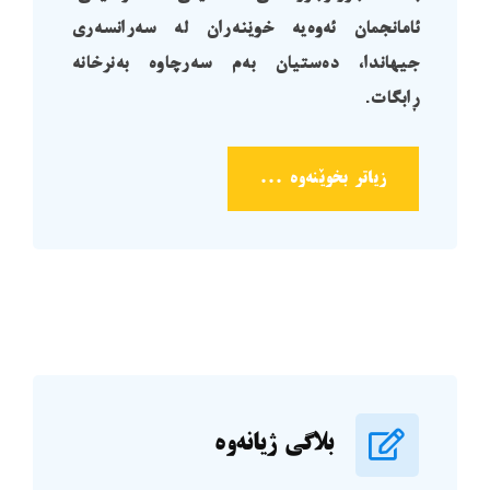
ئامانجمان ئەوەیە خوێنەران لە سەرانسەری
جیهاندا، دەستیان بەم سەرچاوە بەنرخانە
ڕابگات.
زیاتر بخوێنەوە ...
بلاگی ژیانەوە