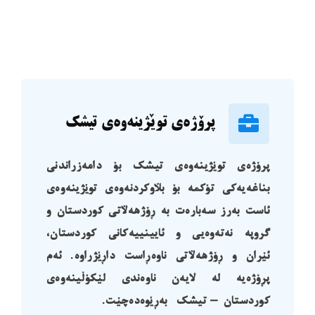
پرۆژەی ‏توێژینەوەی تیشک
پرۆژەی توێژینەوەی تیشک بۆ دامەزراندنی
بناغەیەکی تۆکمە بۆ بڵاوکردنەوەی توێژینەوەی
ئاست بەرز سەبارەت بە ڕۆژهەڵاتی کوردستان و
گروپە نەتەوەیی و ئایینییەکانی کوردستان،
ئێران و ڕۆژهەڵاتی ناوەڕاست داڕێژراوە. ئەم
پڕۆژەیە لە لایەن ناوەندی لێکۆڵینەوەی
کوردستان – تیشک بەڕێوەدەچێت.