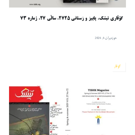
گۆڤاری تیشک، پاییز و زستانی ٢٧٢٥، ساڵی ٢٧، ژماره ٧٣
حوزه‌یران 6, 2026
گۆڤار