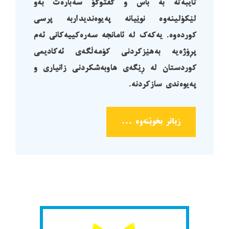
تایبەتە بە باس و گفتوگۆ سەبارەت بەو
لێکۆلینەوە نوێیانە پەیوەندیداربە پرسی
کوردەوە. یەکەک لە ئامانجە سەرەکییەکانی ئەم
پڕۆژەیە بەهێزکردنی کۆمەڵگەی ئەکادیمی
کوردستان لە ڕێگەی هاوبەشکردنی زانیاری و
پەیوەندی سازکردنە.
زیاتر بخوێنەوە ...