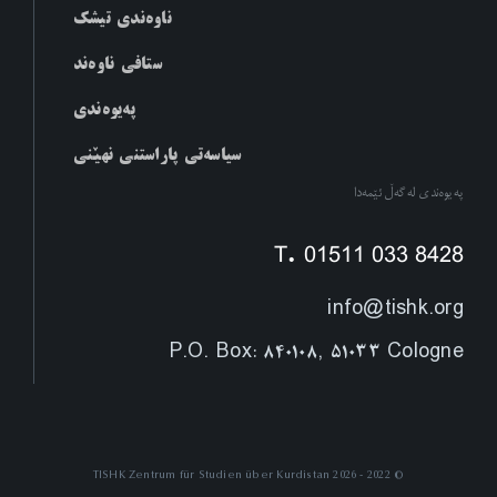
ناوەندی تیشک
ستافی ناوەند
پەیوەندی
سیاسەتی پاراستنی نهێنی
پەیوەندی لەگەڵ ئێمەدا
T. 01511 033 8428
info@tishk.org
P.O. Box: 840108, 51033 Cologne
© 2022 - 2026 TISHK Zentrum für Studien über Kurdistan