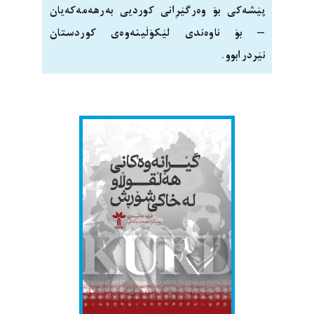
پێشەکی بۆ وەرگێڕانی کوردیی بەرهەمەکەیان
– بۆ ناوەندی لێکۆڵینەوەی کوردستان
نێردرابوو.