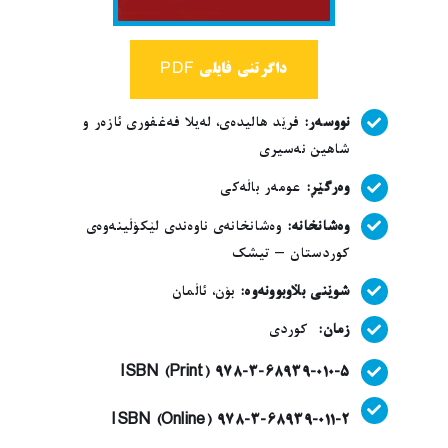
داگرتنی فایلی PDF
نووسەر:
فرێد هالیدەی، لەیلا فەغفوری ئازەر و
شاهین نەسیری
وەرگێڕ:
عومەر باڵەکی
وەشانخانە:
وەشانخانەی ناوەندی لێکۆڵینەوەی
کوردستان – تیشک
شوێنی بڵاوبوونەوە:
بۆن، ئاڵمان
زمان:
کوردی
ISBN (Print) 978-3-68939-010-5
ISBN (Online) 978-3-68939-011-2