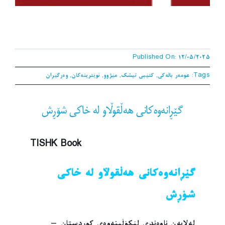
Published On: 12/05/2025
Tags:
عومەر باڵەکی
,
کتێبی تیشک
,
مێژوو
,
نوێترینەکان
,
وەرگێڕان
گێڕانەوەکانی هەڵقوڵاو لە خاکی شۆڕش
TISHK Book
گێڕانەوەکانی هەڵقوڵاو لە خاکی
شۆڕش
لەلایەن ناوەندی لێکۆڵینەوەی کوردستان –