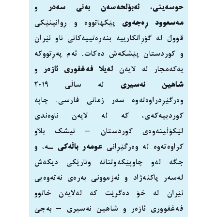
حوسەینی
،
ئەبۆلحەسەن بەنی سەدر
و
مەسعوود ڕەجەوی
پێکهاتووە و ڕوانینێکی
قووڵ لە گۆڕانکارییە بنەڕەتییەکانی ناو ئێران
و کوردستان پێشکەش دەکات. ئەم پەڕتووکە
یەکەمجار لە لایەن
لەیلا فەغفوری ئازەر
و
شاهین نەسیری
لە ساڵی ٢٠١٩
وەرگێڕدراوەتەوە سەر زمانی فارسی. چاپە
کوردییەکەی، کە لە لایەن ناوەندی
لێکۆڵینەوەی کوردستان – تیشک بڵاو
کراوەتەوە لە وەرگێڕانی
عومەر باڵەکی
ـە، و
جگە لەو چاوپێکەوتنانە وتارێکی دیکەش
لەسەر پاکنەژاد و ئەزموونی بەرەی نەتەوەیی
ئێران لە خۆ دەگرێت کە لەلایەن خاتوو
فەغفووری ئازەر و شاهین نەسیری – بەجێ