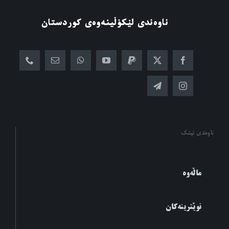
ناوەندی لێکۆڵینەوەی کوردستان
ناوەندی تیشک
ماڵەوە
نوێترینەکان