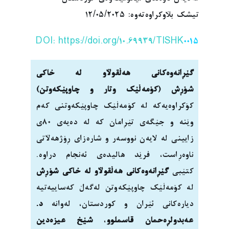
تیشک بڵاوکراوەتەوە: ١٢/٠٥/٢٠٢٥
DOI: https://doi.org/10.69939/TISHK
0
015
گێڕانەوەکانی هەڵقوڵاو لە خاکی
شۆڕش
(کۆمەڵێک وتار و چاوپێکەوتن)
کۆکراوەیەکە لە کۆمەڵێک چاوپێکەوتنی کەم
وێنە و جێگەی تێڕامان کە لە دەیەی ٨٠ی
زایینی لە لایەن نووسەر و شارەزای ڕۆژهەڵاتی
ناوەڕاست، فرێد هالیدەی ئەنجام دراوە.
کتێبی
گێڕانەوەکانی هەڵقوڵاو لە خاکی شۆڕش
لە کۆمەڵێک چاوپێکەوتن لەگەڵ کەساییەتیە
دیارەکانی ئێران و کوردستان، لەوانە
د.
عەبدولڕەحمان قاسملوو
،
شێخ عیزەدین