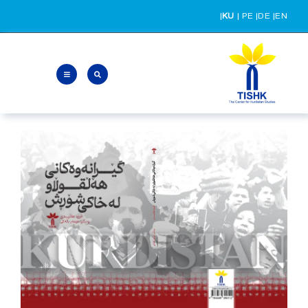
Ski
|
KU
|
PE
|
DE
|
EN
t
conten