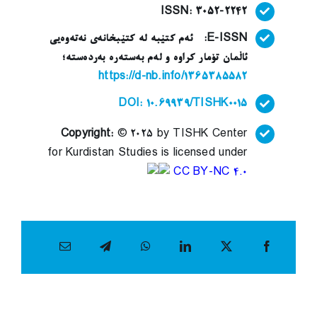
ISSN: 3052-2242
E-ISSN: ئەم کتێبە لە کتێبخانەی نەتەوەیی
ئاڵمان تۆمار کراوە و لەم بەستەرە بەردەستە؛
https://d-nb.info/1365385582
DOI: 10.69939/TISHK0015
Copyright:
© 2025 by TISHK Center
for Kurdistan Studies is licensed under
CC BY-NC 4.0