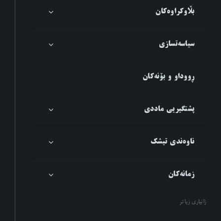
بڵاوکراوەکان
سیاسەتسازی
ڕووداو و بۆنەکان
پشتگیریی ماددی
ناوەندی تیشک
زمانەکان
زانیاری زیاتر