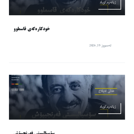
ژیانەوە,کۆیاد
خودکارەکەی قاسملوو
تەممووز 19, 2026
ژیانەوە,کۆیاد
سۆسیالیستی فەرنجیپۆش