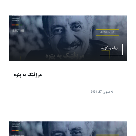
ژیانەوە,کۆیاد
مرۆڤێک بە پێوە
تەممووز 17, 2026