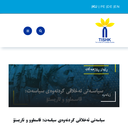
Ski
|
KU
|
PE
|
DE
|
EN
t
conten
ژیانەوە
سیاسەتی ئەخلاقی کردنەوەی سیاسەت: قاسملوو و ئاریستۆ