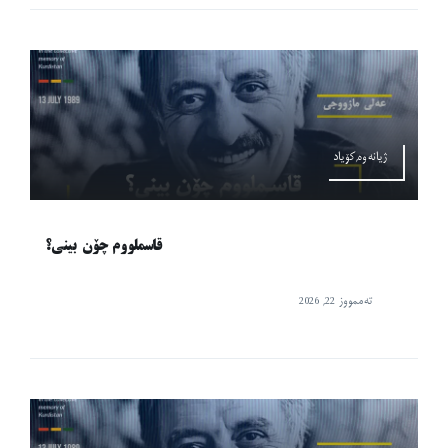
ژیانەوە,کۆیاد
قاسملووم چۆن بینی؟
تەممووز 22, 2026