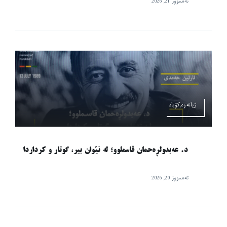
تەممووز 21, 2026
ژیانەوە,کۆیاد
د. عەبدولڕەحمان قاسملوو؛ لە نێوان بیر، گوتار و کرداردا
تەممووز 20, 2026