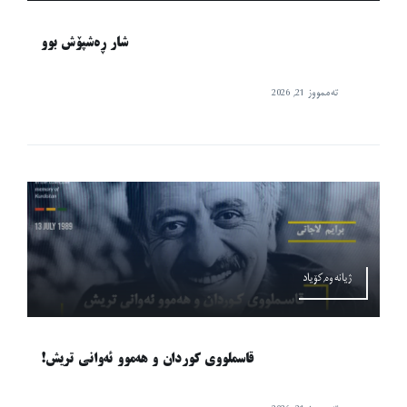
شار ڕەشپۆش بوو
تەممووز 21, 2026
ژیانەوە,کۆیاد
قاسملووی کوردان و هەموو ئەوانی تریش!