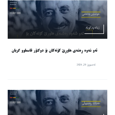
ژیانەوە,کۆیاد
ئەو شەوە ڕەشەی هاوڕێ کۆنەکان بۆ دوکتۆر قاسملوو گریان
تەممووز 20, 2026