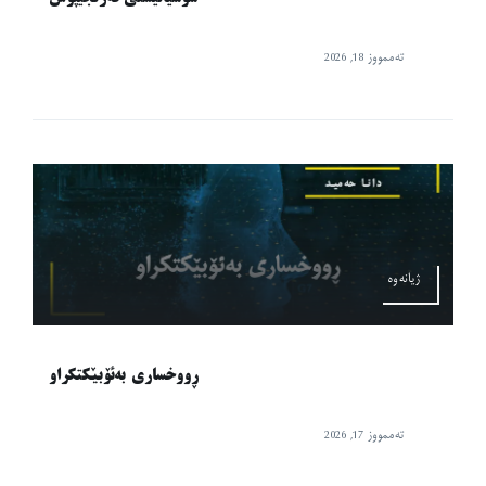
تەممووز 18, 2026
ژیانەوە
ڕووخساری بەئۆبێکتکراو
تەممووز 17, 2026