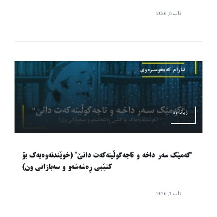
ئاب 6, 2026
ژیانەوە
“کەمێک سەر داخە و تاجەگوڵینەکەت دانێ” (خوێندنەوەیەک بۆ
کتێبی ڕەشەشەو و سەبازانی ون)
ئاب 1, 2026