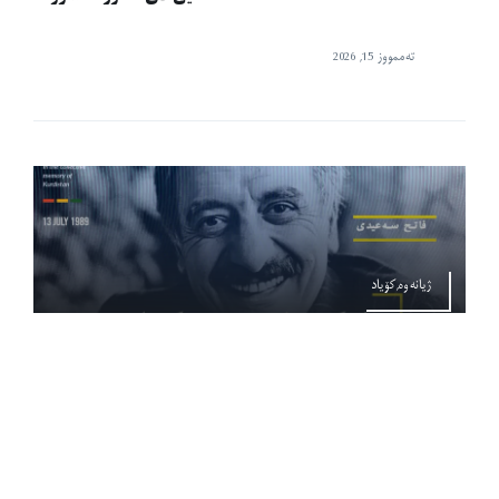
تەممووز 15, 2026
ژیانەوە,کۆیاد
ماژیکی ڕەش و مێژووی کووژاوە
تەممووز 14, 2026