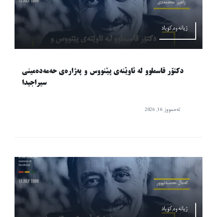
ژیانەوە,کۆیاد
دکتۆر قاسملوو لە ئاوێنەی پێنووس و پەژارەی حەمەدەمینی
سیراجیدا
تەممووز 16, 2026
ژیانەوە,کۆیاد