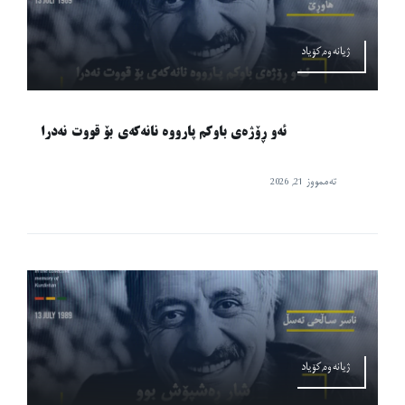
ژیانەوە,کۆیاد
ئەو ڕۆژەی باوکم پارووە نانەکەی بۆ قووت نەدرا
تەممووز 21, 2026
ژیانەوە,کۆیاد