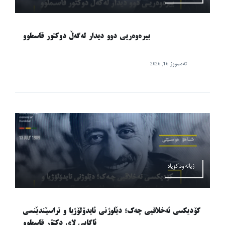
بیرەوەریی دوو دیدار لەگەڵ دوکتور قاسملوو
تەممووز 16, 2026
ژیانەوە,کۆیاد
کۆدیکسی ئەخلاقیی چەک؛ دێلوژنی ئایدۆلۆژیا و تراسێندێنسی
ئاگایی لای دکتۆر قاسملوو