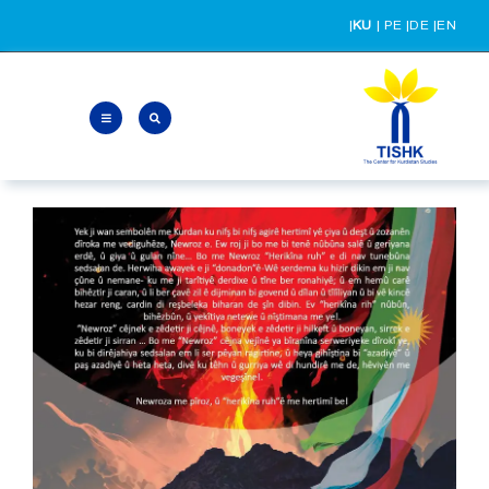
Ski
|
KU
|
PE
|
DE
|
EN
t
conten