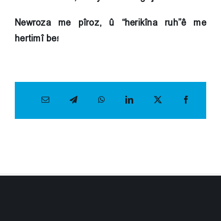
Newroza me pîroz, û “herikîna ruh”ê me
hertimî be!