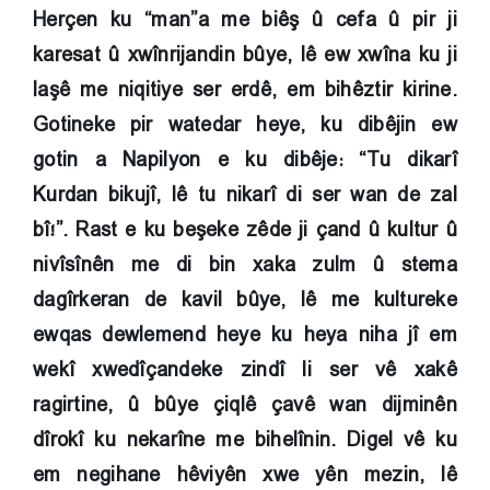
Herçen ku “man”a me biêş û cefa û pir ji
karesat û xwînrijandin bûye, lê ew xwîna ku ji
laşê me niqitiye ser erdê, em bihêztir kirine.
Gotineke pir watedar heye, ku dibêjin ew
gotin a Napilyon e ku dibêje: “Tu dikarî
Kurdan bikujî, lê tu nikarî di ser wan de zal
bî!”. Rast e ku beşeke zêde ji çand û kultur û
nivîsînên me di bin xaka zulm û stema
dagîrkeran de kavil bûye, lê me kultureke
ewqas dewlemend heye ku heya niha jî em
wekî xwedîçandeke zindî li ser vê xakê
ragirtine, û bûye çiqlê çavê wan dijminên
dîrokî ku nekarîne me bihelînin. Digel vê ku
em negihane hêviyên xwe yên mezin, lê