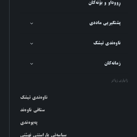
ڕووداو و بۆنەکان
پشتگیریی ماددی
ناوەندی تیشک
زمانەکان
زانیاری زیاتر
ناوەندی تیشک
ستافی ناوەند
پەیوەندی
سیاسەتی پاراستنی نهێنی