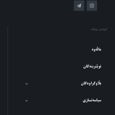
ناوەندی تیشک
ماڵەوە
نوێترینەکان
بڵاوکراوەکان
سیاسەتسازی