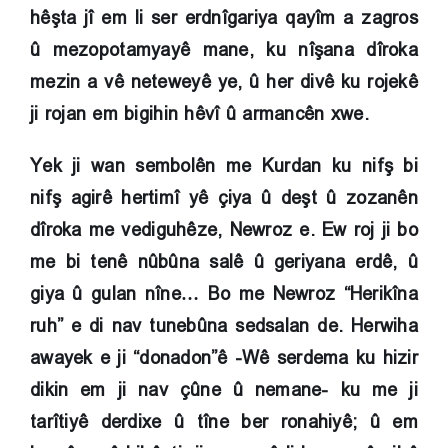
hêşta jî em li ser erdnîgariya qayîm a zagros
û mezopotamyayê mane, ku nîşana dîroka
mezin a vê neteweyê ye, û her divê ku rojekê
ji rojan em bigihin hêvî û armancên xwe.
Yek ji wan sembolên me Kurdan ku nifş bi
nifş agirê hertimî yê çiya û deşt û zozanên
dîroka me vediguhêze, Newroz e. Ew roj ji bo
me bi tenê nûbûna salê û geriyana erdê, û
giya û gulan nîne… Bo me Newroz “Herikîna
ruh” e di nav tunebûna sedsalan de. Herwiha
awayek e ji “donadon”ê -Wê serdema ku hizir
dikin em ji nav çûne û nemane- ku me ji
tarîtiyê derdixe û tîne ber ronahiyê; û em