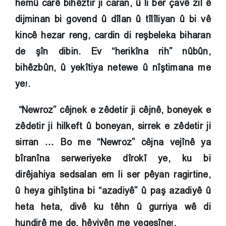
hemû carê bihêztir ji caran, û li ber çavê zil ê
dijminan bi govend û dîlan û tîlîliyan û bi vê
kincê hezar reng, cardin di reşbeleka biharan
de şîn dibin. Ev “herikîna rih” nûbûn,
bihêzbûn, û yekîtiya netewe û nîştimana me
ye!.
“Newroz” cêjnek e zêdetir ji cêjnê, boneyek e
zêdetir ji hilkeft û boneyan, sirrek e zêdetir ji
sirran … Bo me “Newroz” cêjna vejînê ya
bîranîna serweriyeke dîrokî ye, ku bi
dirêjahiya sedsalan em li ser pêyan ragirtine,
û heya gihîştina bi “azadiyê” û paş azadiyê û
heta heta, divê ku têhn û gurriya wê di
hundirê me de, hêviyên me vegeşîne!.