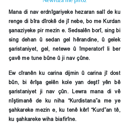
Newroza me pîroz
Mana di nav erdnîgariyeke hezaran salî de ku
renge di bîra dîrokê de jî nebe, bo me Kurdan
şanaziyeke pir mezin e. Sedsalên borî, sing bi
sing dehan û sedan gel hêrandine, û gelek
şaristaniyet, gel, netewe û împeratorî li ber
çavê me tune bûne û ji nav çûne.
Ew cîranên ku carina dijmin û carina jî dost
bûn, bi êrîşa gelên kole yan deştî yên bê
şaristaniyet ji nav çûn. Lewra mana di vê
nîştimanê de ku niha “Kurdistana”a me ye
şahkareke mezin e, ku tenê kêrî “Kurd”an tê,
ku şahkareke wiha biafirîne.