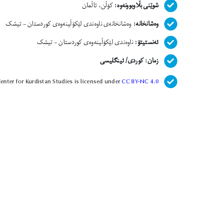
شوێنی بڵاوبوونەوە:
کۆڵن، ئاڵمان
وەشانخانە:
وەشانخانەی ناوەندی لێکۆڵینەوەی کوردستان – تیشک
ئەنستیتۆ:
ناوەندی لێکۆڵینەوەی کوردستان – تیشک
زمان: کوردی/ ئینگلیسی
enter for Kurdistan Studies is licensed under
CC BY-NC 4.0