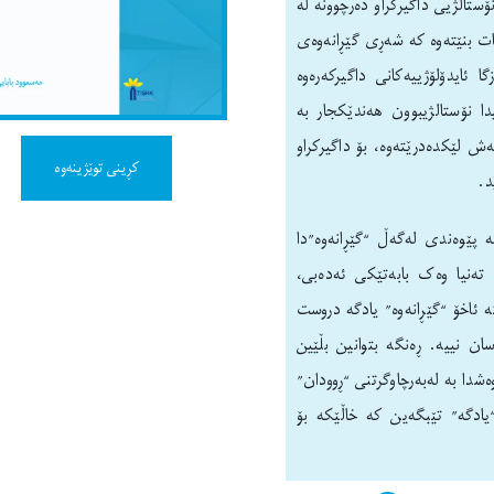
تالژیی داگیرکراو دەرچوونە لە
ات بنێتەوە کە شەڕی گێڕانەوەی
 ئایدۆلۆژییەکانی داگیرکەرەوە
دا نۆستالژیبوون هەندێکجار بە
ەش لێکدەدرێتەوە، بۆ داگیرکراو
کڕینی توێژینەوە
د.
لە پێوەندی لەگەڵ “گێڕانەوە”دا
 تەنیا وەک بابەتێکی ئەدەبی،
ە ئاخۆ “گێڕانەوە” یادگە دروست
ان نییە. ڕەنگە بتوانین بڵێین
شدا بە لەبەرچاوگرتنی “ڕوودان”
“یادگە” تێبگەین کە خاڵێکە بۆ