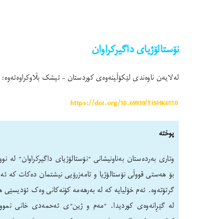
نۆستالۆژیای داگیرکراوان
لەلایەن ناوەندی لێکۆڵینەوەی کوردستان – تیشک بڵاوکراوەتەوە: ٩/٧/٢٠٢٤
https://doi.org/10.69939/TISHK6110
پوختە
وتاری بەردەستان بەناونیشانی “نۆستالۆژیای داگیرکراوان” لە ن
بۆ هەستی قووڵی نۆستالۆژیا و تامەزرۆیی نیشتمان دەکات کە ئ
گرتۆتەوە. ئەم خۆلیایە کە لە بەرهەمە کۆنەکانی وەک ئۆدیسێی هۆم
لە گێڕانەوەی کوردیدا. “مەم و ژین”ی ئەحمەدی خانی نموو