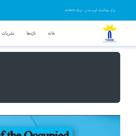
Ski
مرکز مطالعات کوردستان - تیشک26/08/07
t
conten
خانه
تازەها
نشریات
پروژه مطالعات پژوهشی تیشک با هدف ایجاد زیرساختی بن