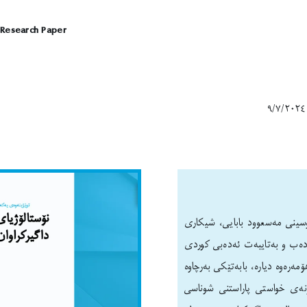
 Research Paper
ووسینی مەسعوود بابایی، شیکاری
ەدەب و بەتایبەت ئەدەبی کوردی
ەرەوە دیارە، بابەتێکی بەرچاوە
نەی خواستی پاراستنی شوناسی