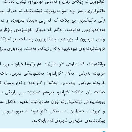
کولتووری لە ڕێگەی زمان و ئەدەبی کوردییەوە نیشان دەدات. نۆس
داگیرکراوی، هەر بۆیە ئەو دەیهەوێت نیشتمانێک لە خەیاڵدا بنی
زاڵی داگیرکەری پێ بکات کە لە ڕێی میدیا، پەروەردە و دەزگا
بەدامەزراوەیی دەکرێت. ئەگەر لە جیهانی خۆشبژیوی ڕۆژئاوایی
واتای دەرچوون لە پێوەندی، پاشڤەڕۆبوون و تەنانت بێز لەبێگان
دروستکردنەوەی پێوەندییە لەگەڵ ژینگە، هەست، یادەوەری و زێ
ڕوانگەیەک کە لەبارەی “نۆستالۆژیا” لەم وتارەدا خراوەتە ڕوو، 
خراوەتە بەرباس. بەڵام “گێڕانەوە” بەشێوەیەکی بەرین، نەک
خراوەتە بەرباس. پێوەندیی “یادگە” و گێڕانەوە” و ئەم پرسیارە ک
دەکات یان “یادگە” گێڕانەوە بەرهەم دەهێنێت، پرسیارێکی ئاس
پێوەندییەکی دیالکتیکی لە نێوان هەردووکیاندا هەیە. لەگەڵ ئەوە
و “ڕووداو”، دەتوانین لە سەنگی “گێڕانەوە” لە درووستبوونی 
بیرکردنەوەی خوێنەران لەبارەی ئەم بابەتەوە.