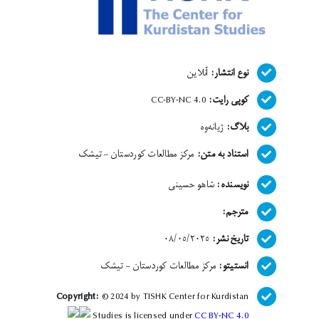
نوع انتشار:
آنلاین
کوپی رایت:
CC-BY-NC 4.0
بلاگ:
ژیانەوە
استناد به متن:
مرکز مطالعات کوردستان – تیشک
نویسنده:
شاهو حسینی
مترجم:
تاریخ نشر:
٠٨/٠٥/٢٠٢٥
انستیتو:
مرکز مطالعات کوردستان – تیشک
Copyright:
© 2024 by TISHK Center for Kurdistan
Studies is licensed under
CC BY-NC 4.0