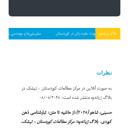
بلاگ ژیانەوە
ی خشونت علیه زنان در کوردستان
سلبریتی‌ها و مهندسی ناسیونالیسم ایرانی
نظرات
به صورت آنلاین در مرکز مطالعات کوردستان – تیشک در
بلاگ ژیانەوە منتشر شده است: ٠٨/٠٥/٢٠٢٥
حسینی، شاهو (٢٠٢٥):
از حاشیه تا متن: تبارشناسی ذهن
کوردی
. بلاگ ژیانەوە؛ مرکز مطالعات کوردستان – تیشک.