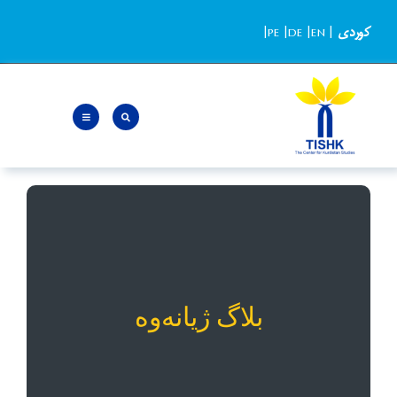
Ski
کوردی
|
EN
|
DE
|
PE
|
t
conten
بلاگ ژیانەوە
«ژيانەوە» بلاگی روشنگرانه، سیاسی و پژوهشی است
که به بررسی پرسش‌های روز و مسائل پرفراز و
بلاگ ژیانەوە
نشیب کوردستان و منطقه می‌پردازد و تحت نظارت
گروهی از همکاران مجرب مرکز مطالعات کوردستان
– تیشک مدیریت می‌شود.