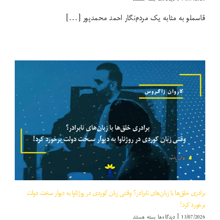
قاسملو
قاسملو به مثابه یک مردم‌نگار احمد محمدپور [...]
به
مثابه
یک
مردم‌نگار
برادری خلق‌ها با زبان‌های نابرادر؟ وقتی زبان کوردی در روژئاوا به دیوار سخت دولت
برخورد کرد!
برای
13/07/2026
|
دیدگاه‌ها
بسته هستند