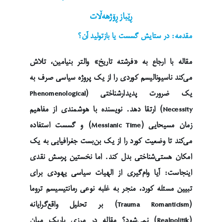
ڕێباز ڕۆژهەڵات
مقدمه: در ستایش گسست یا بازتولید آن؟
مقاله با ارجاع به «فرشته تاریخ» والتر بنیامین، تلاش
می‌کند ناسیونالیسم کوردی را از یک پروژه سیاسی صرف به
یک ضرورت پدیدارشناختی (Phenomenological
Necessity) ارتقا دهد. نویسنده با هوشمندی از مفاهیم
زمان مسیحایی (Messianic Time) و گسست استفاده
می‌کند تا وضعیت کورد را از یک بن‌بست جغرافیایی به یک
امکان هستی‌شناختی بدل کند. اما نخستین پرسش نقدی
اینجاست: آیا وام‌گیری از الهیات سیاسی یهودی برای
تبیین مسئله کورد، منجر به غلبه نوعی رمانتیسیسم تروما
(Trauma Romanticism) بر تحلیل واقع‌گرایانه
(Realpolitik) نمی‌شود؟ مقاله در مرزی باریک میان