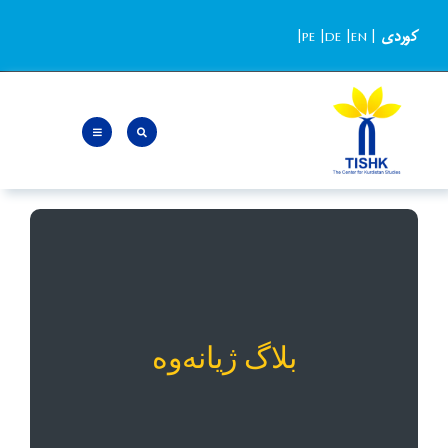
Ski
کوردی
|
EN
|
DE
|
PE
|
t
conten
بلاگ ژیانەوە
«ژيانەوە» بلاگی روشنگرانه، سیاسی و پژوهشی است
که به بررسی پرسش‌های روز و مسائل پرفراز و
بلاگ ژیانەوە
نشیب کوردستان و منطقه می‌پردازد و تحت نظارت
گروهی از همکاران مجرب مرکز مطالعات کوردستان
– تیشک مدیریت می‌شود.