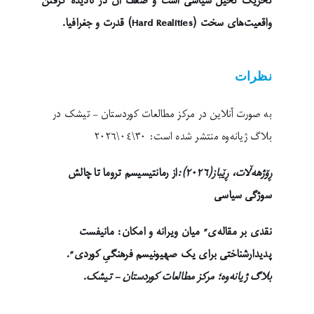
تحریک تخیل سیاسی است و ضعف آن در نادیده گرفتن
واقعیت‌های سخت (Hard Realities) قدرت و جغرافیا.
نظرات
به صورت آنلاین در مرکز مطالعات کوردستان – تیشک در
بلاگ ژیانەوە منتشر شده است: ٣٠\٠٤\٢٠٢٦
ڕۆژهەڵات، ڕێباز(٢٠٢٦):
از رمانتیسیسم تروما تا چالش
سوژگی سیاسی
نقدی بر مقالەی” میان ویرانه و امکان: مانیفست
پدیدارشناختی برای یک صهیونیسم فرهنگیِ کوردی”
.
بلاگ ژیانەوە؛ مرکز مطالعات کوردستان – تیشک.