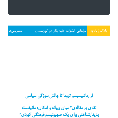
بلاگ ژیانەوە
ماری» در بازنمایی خشونت علیه زنان در کوردستان
سلبریتی‌ها و مهندسی ناسیونالیسم
از رمانتیسیسم تروما تا چالش سوژگی سیاسی
نقدی بر مقالەی” میان ویرانه و امکان: مانیفست
پدیدارشناختی برای یک صهیونیسم فرهنگیِ کوردی”