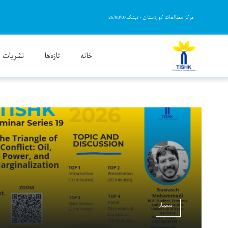
Ski
مرکز مطالعات کوردستان - تیشک26/08/07
t
conten
خانه
تازەها
نشریات
سمینار