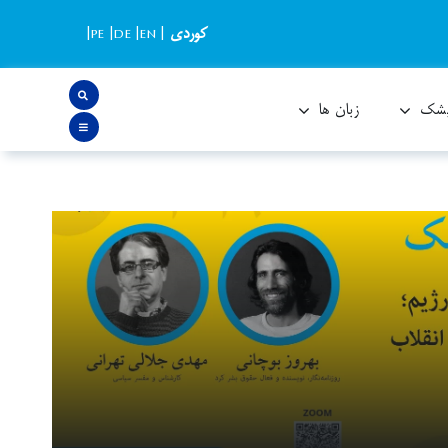
کوردی
|
EN
|
DE
|
PE
|
یشک
زبان ها