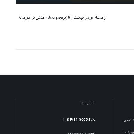
از مسئلۀ کورد و کوردستان تا زیرمجموعه‌های امنیتی در خاورمیانه
تماس با ما
T. 01511 033 8428
 اصلی
باره ما
info@tishk.org