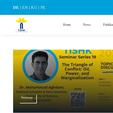
Skip
DE
|
EN
|
KU
|
PE
to
content
Home
News
Publika
Seminar