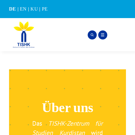
Skip
DE
|
EN
|
KU
|
PE
to
content
Über uns
Das
TISHK-Zentrum für
Studien Kurdistan
wird