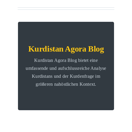
Kurdistan Agora Blog
Unsere Plattform soll den Dialog zwischen
Kurdistan Agora Blog
Schriftsteller_innen und Denker_innen
Kurdistan Agora Blog bietet eine
fördern, die sich mit den einzigartigen
umfassende und aufschlussreiche Analyse
Herausforderungen der Kurd_innen
Kurdistans und der Kurdenfrage im
auseinandersetzen und über eine
größeren nahöstlichen Kontext.
konstruktive Zukunft für diese
bemerkenswerte Region nachdenken.