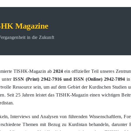
 27, Nr. 72
SHK Magazine
chung von Govari Tishk (Tishk-Magazine) erworben haben.
 das umfangreiche Fachwissen, das kurdische Intellektuelle seit den
ergangenheit in die Zukunft
ISHK Magazine
ommierte TISHK-Magazin ab
2024
ein offizieller Teil unseres Zentru
 unter
ISSN (Print) 2942-7916 und ISSN (Online) 2942-7894
in
tvolle Ressource sein, um auf dem Gebiet der Kurdischen Studien u
n. Seit 25 Jahren leistet das TISHK-Magazin einen wichtigen Beitr
distan.
keln, Interviews und Analysen von führenden Wissenschaftlern, For