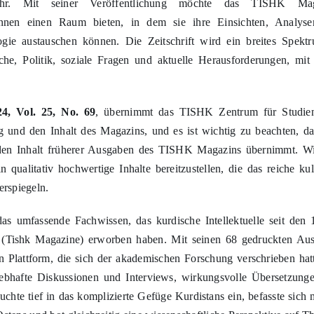
erschiedene Themen mit Bezug zu Kurdistan behandeln, darunter Po
mehr. Mit seiner Veröffentlichung möchte das TISHK Mag
*innen einen Raum bieten, in dem sie ihre Einsichten, Analys
gie austauschen können. Die Zeitschrift wird ein breites Spekt
he, Politik, soziale Fragen und aktuelle Herausforderungen, mit
4, Vol. 25, No. 69
, übernimmt das TISHK Zentrum für Studie
g und den Inhalt des Magazins, und es ist wichtig zu beachten, da
 den Inhalt früherer Ausgaben des TISHK Magazins übernimmt. Wi
n qualitativ hochwertige Inhalte bereitzustellen, die das reiche kul
erspiegeln.
s umfassende Fachwissen, das kurdische Intellektuelle seit den 
(Tishk Magazine) erworben haben. Mit seinen 68 gedruckten Au
 Plattform, die sich der akademischen Forschung verschrieben hatt
, lebhafte Diskussionen und Interviews, wirkungsvolle Übersetzung