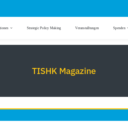
tionen
Strategic Policy Making
Veranstalltungen
Spenden
TISHK Magazine
TISHK Magazine
die für das Zentrum einen Schritt in die Zukunft darstellt. Als Plattform für 
g des Wissens und des Verständnisses für Kurdistan und die kurdische Situat
TISHK Magaz