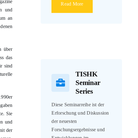
Read More
litik,
azine
en und
rum an
 denen
n über
ss das
TISHK
r sind
Seminar
turelle
Series
Diese Seminarreihe ist der
1990er
Erforschung und Diskussion
sgaben
der neuesten
e. Sie
Forschungsergebnisse und
en und
Entwicklungen im