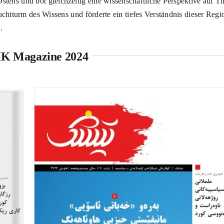
chte tief in das komplizierte Gefüge Kurdistans ein, befasste sich 
tens und bot gleichzeitig eine wissenschaftliche Perspektive auf T
euchtturm des Wissens und förderte ein tiefes Verständnis dieser Reg
.
K Magazine 2024