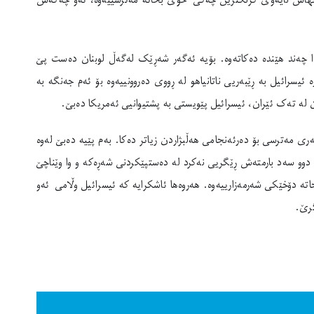
یل، نهاش نایەوێ گرنگترین چەکی خۆی بخاتە مەترسییەوە، ئەو چەکەش
دا چەند هێندە دەکاتەوە. بۆیە ئەگەر شەڕێک لەگەڵ لوبنان دەست پێ
ەترسیدارترین جەنگ بێ بۆ گیانی حیزبوڵڵا لە ماوەی چل ساڵی ڕابردوودا، واتە لە دوای داگیرکردنی بەیروتەوە لە ساڵی ١٩٨٢. وادیارە ئیسرائیل بە ڕێبەریی ناتانیاهو لە ڕووی دەروونییەوە بۆ ئەم جەنگە بە
 لە تەک ئێران، ئیسرائیل پێویستی بە پشتیوانیی ئەمریکا دەبێ.
ەری مەترسی بۆ دەرئەنجامی هەڵبژاردن زیاتر دەکا. بەم پێیە دەبێ لەوە
دوو سەد بارمتەش ڕێگریی نەکرد لە دەستپێکردنی شەڕەکە و وا وێناچێ
اتە دۆخێکی شەرمەزارییەوە. هەروەها ئاشکرایە کە ئیسرائیل وڵامی ئەو
گرێ.