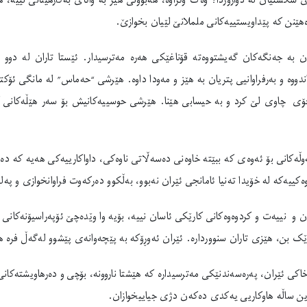
 شکستیان لە دوارۆژدا؟ وەک وتراوە، هەبوونی هێز بە واتای بەکارهێنانی نییە، 
ەهێنن کە پێداویستییەکانی ململانێ لێیان بخوازێ.
ان بە جەنگەکان گەیشتووەتە قۆناغێکی هەرە مەترسیدار. ئێستا تاران لە دوو ئا
اندووە و بەرفراوانیی پتریان بە هێز و مەودا داوە. هێرشی “حەماس” لە مانگی ئۆکتۆ
خۆی چاوی لێ کرد و بە حیسابی هێنا. هێرشی حوسییەکانیش بۆ سەر هێڵەکانی کەش
هەوڵەکانی بۆ ئەوەی کە ببێتە خاوەنی دەسەڵاتی ناوەکی، داواکارییەکی هەیە کە د
کییەکە لە خۆیدا تەنیا ئامانجی ئێران نەبوو، بەڵکوو دەرکەوت فراوانخوازی و پە
 و نییەت و کردوەوەکانی کارێکی ئاسان نییە، بۆیە وا وێدەچێ ئۆپەراسیۆنەکانی ئە
ێک بن، هێزی تاران سنووردارە. ئێران ئەوڕۆکە بە پێچەوانەی پێشوو لەگەڵ فرە ه
ی خاکی ئێران، پەرەسەندنێکی مەترسیدارە کە هێشتا ناروونە، بۆچی و دەرهاویشتە
دین ساڵە هاوکاریی یەکدی دەکەن دژی جیاییخوازان.