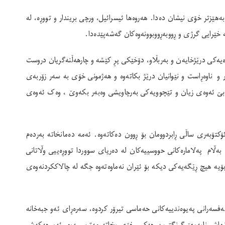
هێزتر خۆی نیشان دەدا. هەروەها ئیسرائیل، ورچی بریندار و تووڕە، لە
خێرایی گرژی و ڕووبەڕووبوونەوەکان گەشەپێدەدا.
ێوەیەکی درێژخایەن و بەربڵاو، دۆخێکی پڕ کێشە و چارهەڵنەگریان دروست
ر و ناوەڕاست و نێوانیان درێژ بکاتەوە و هەژمونی خۆی بە سەر زۆربەی
بێ، بێ ئەوەی زیان و تێچوویەکی بەرچاویشی وەبەر بکەوێ ، وەک ئەوەی
کتۆبەری ساڵی ڕابردوومان بۆ ڕوون دەکاتەوە. ئەمە دەمانخاتە بەردەم
ەڵام پەلامارەکانی حووسییەکان لە دەریای سووردا تووڕەییی وڵاتانی
 بۆیە هیچ ڕێگەیەکی دیکە بۆ ئێران نەماوەتەوە جگە لە چالاککردنەوەی
ەفسەرانی پەیوەندییەکانی حەماسی تیرۆر کردوە، سەرەڕای ئەو جبەخانە