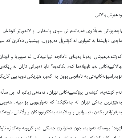
و:هێرش پاڵانی
راوەدوونانی بەربڵاوی فەرماندەرانی سپای پاسداران و ڵانەورێز کردنیان 
ماوەی دوایشدا بە تەواوی لە کۆنتڕۆڵ دەرچوون، پێشبینی دەکرێ کە سیا
کەوتنەبەرهێرشی پەیتا پەیتای ئامانجە ئێرانییەکان لە سووریا و لوبنا
چالاکییەکانی لەو ناوچانەدا کەم بکاتەوە؟ ئایا نەیارانی تاران لە ڕێگ
ئۆپەراسیۆنەکانیەتی بە ئامانجی بوون بە گەورە هێزێکی ناوچەییی کاریگە
ئەم کێشەیە، کێشەی پرۆکسییەکانی ئێران، تەمەنی زیاترە لە چل ساڵە. ل
بەهێزترین چەکی ئێران لە جەنگێکدا کە تەواوبوونی بۆ نییە. هەرچی
بەرفراوانتر بکەن، ئیسرائیل و ویلایەتە یەکگرتووەکان و وڵاتانی ناوچەک
لێرەدا پرسەکە ئەوەیە، چۆن دەتوانرێ جەنگی ئەو گرووپە چەکدارە ناوخۆ