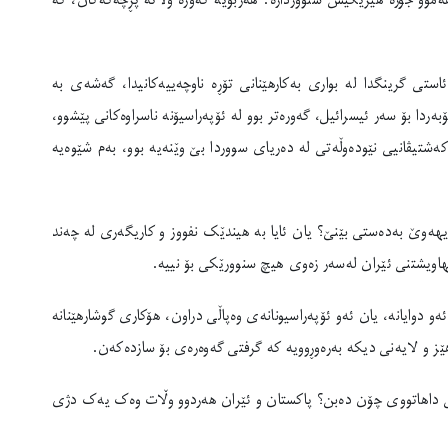
هەموو جۆرە هێزێکیش سنووردارە. هەربۆیە گەورە وڵاتە پڕچەکەکان، کە
ستی گرینگدا لە بواری بەکارهێنانی تۆڕە ناوچەییەکانیدا، گەشەی بە
بەردا بۆ سەر ئیسرائیل، گەورەتر بوو لە ئۆپەراسیۆنە ناسراوەکانی پێشوو،
تیڤانیی نێودەوڵەتی لە دەریای سووردا بێ وێنەیە بوو، بەم شێوەیە
ەیهەوێ بەدەستی بێنێ؟ یان ئایا بە هیندێک نفووز و کاریگەری لە چەند
لهاویشتنی ئێران لەسەر زەوی هیچ سنوورێکی بۆ نییە.
و دوایانە، یان ئەو ئۆپەراسیونانەی وەپاڵی دراون، هۆکاری گوشارهێنانە
ێز و لایەنی دیکە بەرەوڕوویە کە گرفتی گەوەرەی بۆ سازدەکەن.
کانی داهاتووی چۆن دەبن؟ پاکستان و ئێران هەردوو وڵات وەک یەک دژی