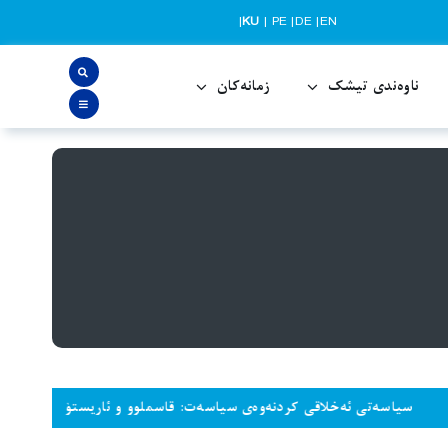
|
KU
|
PE
|
DE
|
EN
ناوەندی تیشک
زمانەکان
ێک دەداتەوە و لەژێر چاودێریی گرووپێک لە
.”
ەخلاقی کردنەوەی سیاسەت: قاسملوو و ئاریستۆ
“کەمێک سەر داخە 