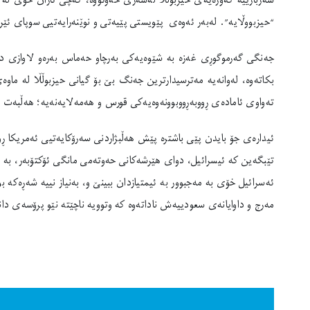
سەربازییە گەورەیەی حیزبوڵڵا لەسەری خەوتووە، کەچی تاران خۆی لە 
“حیزبووڵایە”. لەبەر ئەوەی پێویستی پێیەتی و نوێنەرایەتیی سوپای ئێرا
جەنگی گەرموگوڕی غەزە بە شێوەیەکی بەرچاو حەماس بەرەو لاوازی دەب
تەواوی ئامادەی ڕووبەڕووبوونەوەیەکی قورس و هەمەلایەنەیە؛ هەڵبەت بە
ئیدارەی جۆ بایدن پێی باشترە پێش هەڵبژاردنی سەرۆکایەتیی ئەمریکا ڕوو
تێبگەین کە ئیسرائیل، دوای هێرشەکانی حەوتەمی مانگی ئۆکتۆبەر، بە 
ئەسرائیل خۆی بە مەجبوور بە ئیمتیازدان ببینێ و، بەنیاز نییە شەڕەکە
مەرج و داوایانەی سعودییەش ناداتەوە کە وتوویە ناچێتە نێو پرۆسەی دا