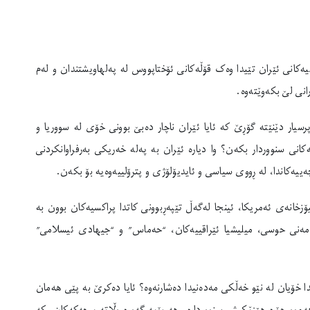
کسیەکانی ئێران تێیدا وەک قۆڵەکانی ئۆختاپووس لە پەلهاویشتندان و لەم
انی لێ بکەوێتەوە.
رسیار دێنێتە گۆڕێ کە ئایا ئێران ناچار دەبێ بوونی خۆی لە سووریا و
ەکانی سنووردار بکەن؟ وا دیارە ئێران بە پەلە خەریکی بەرفراوانکردنی
ییەکاندا، لە ڕووی سیاسی و ئایدیۆلۆژی و پترۆلییەوەیە بۆ بکەن.
ۆزخانەی ئەمریکا، ئینجا لەگەڵ تێپەڕبوونی کاتدا پراکسیەکان بوون بە
یەمەنی حوسی، میلیشیا ئێراقییەکان، “حەماس” و “جیهادی ئیسلامی”
ا خۆیان لە نێو خەڵکی مەدەنیدا دەشارنەوە؟ ئایا دەکرێ بە پێی هەمان