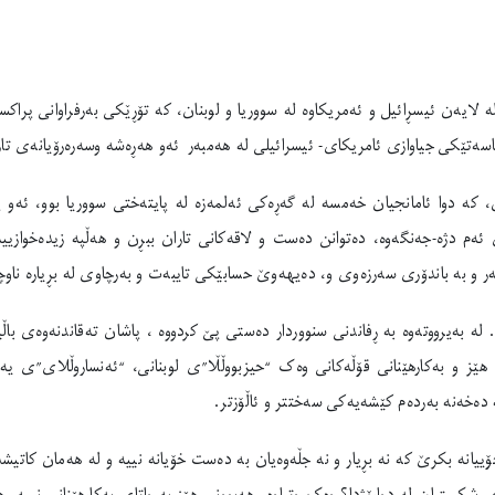
لە لایەن ئیسڕائیل و ئەمریکاوە لە سووریا و لوبنان، کە تۆڕێکی بەرفراوانی پرا
سەتێکی جیاوازی ئامریکای- ئیسرائیلی لە هەمبەر ئەو هەڕەشە وسەرەرۆیانەی تار
ن، کە دوا ئامانجیان خەمسە لە گەڕەکی ئەلمەزە لە پایتەختی سووریا بوو، ئەو پ
ەی ئەم دژە-جەنگەوە، دەتوانن دەست و لاقەکانی تاران ببڕن و هەڵپە زیدەخوازیی
ر و بە باندۆری سەرزەوی و، دەیهەوێ حسابێکی تایبەت و بەرچاوی لە بڕیارە ناوچە
ە بەیرووتەوە بە ڕفاندنی سنووردار دەستی پێ کردووە ، پاشان تەقاندنەوەی باڵی
 هێز و بەکارهێنانی قۆڵەکانی وەک “حیزبووڵڵا”ی لوبنانی، “ئەنساروڵلای”ی 
ە دەخەنە بەردەم کێشەیەکی سەختتر و ئاڵۆزتر.
ییانە بکرێ کە نە بڕیار و نە جڵەوەیان بە دەست خۆیانە نییە و لە هەمان کاتیشد