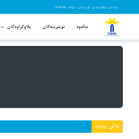
Ski
ناوەندی لێکۆڵینەوەی کوردستان - تیشک، 26/08/08
t
conten
ماڵەوە
نوێترینەکان
بڵاوکراوەکان
““ژیانەوە” بلاگێکی ڕووناکبیری، سیاسی و ش
هاو
بلاگی ژیانەوە