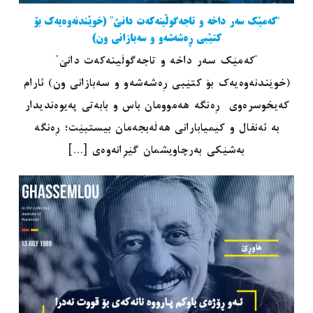
“کەمێک سەر داخە و تاجەگوڵینەکەت دانێ” (خوێندنەوەیەک بۆ
کتێبی ڕەشەشەو و سەبازانی ون)
"کەمێک سەر داخە و تاجەگوڵینەکەت دانێ"
(خوێندنەوەیەک بۆ کتێبی ڕەشەشەو و سەبازانی ون) ئارام
کەیخوسرەوی ڕەنگە هەموومان باس و بابەتی پەیوەندیدار
بە ئەنفال و کیمیابارانی هەڵەبجەمان بیستبێت؛ ڕەنگە
بەشێکی بەرچاویشمان گێڕانەوەی [...]