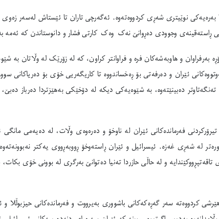
 بەرەیەکی نوێیتری شەڕی کردووەتەوە. ئەگەرچی تاران تا ئێستاش لەسەر زەوی بە
ی ڕاستەقینەی وجوودی دەڕوانێ نەک وەک کارتی فشار و دانوستاندن کە ئەمە بە 
ڕە بەرفراوان و هاوبەشەکان فرە و فراوانتر کراون، کە لە زۆرێک لە وڵاتان بە ش
وتووەکانی ئێران و دەرفەتی بۆ ڕەخساندووە تا کاریگەریی خۆی بۆ دەریاکانی سوو
ا تەنگەتاوتر دەبینێتەوە، بە شێوەیەکی دیکە لە دۆخێکی بەهێزتردا دەرباز دە
تیرۆرکردنی فەرماندەکانی ئێران لە ناوخۆ و دەرەوەی وڵات، لە دەیەمی مانگی ئۆ
 لە شەڕی غەزە. ئیسرائیل و ئێران ڕاستەوخۆ ڕووبەڕووی یەکتر نەبوونەتەوە ب
اقەتپڕووکێندایە و لە حاڵی حازردا تەنیا دەتوانێ بەرگری لە بوونی خۆی بکات،
ێرشی کردووەتە سەر گەڕەکەکانی باشووری بەیرووت و فەرماندەکانی حیزبوڵلا و ئ