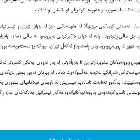
وڵامدانەوە بەدوور ڕاگرتووە. ڕوونە کە ئێران سەرەڕای دنەدەرییەکانی ئیسرائ
ن دەکات لە سووریا و هەروەها کۆنتڕۆڵی لوبنانیشی بۆ دەکات.
ا. ئەمەش گرینگیی حیزبوڵڵا لە هاوسەنگیی هێز لە نێوان ئێران و ئیسرائیل
بکاتەوە، لەوانەیە م
 دوور لە ڕووبەڕووبوونەوەی ڕاستەوخۆ لەگەڵ ئێران، چونکە بۆ دەستەویەخە بوون
بەڕووبوونەوەکان سنووردارتر بن تا بەربڵاوتر، لە بەر ئەوەی جەنگی گەورەتر ئەگ
سیاسەتێکی شەڕانگێزانەترەوە هەڵسوکەوت دەکا. لە بیرمان نەچێ بوونی نزیکەی 
 بوەستێنێت؛ بەڵکوو تەنانەت ئامادەیە میسریش لە ناوچەی فیلادلفیای سنووری بخ
نوستانی ئاساییکردنەوەی پەیوەندیەکانیانەوە مەگەر ئیسرائیل جەنگەکەی غەزە ڕا