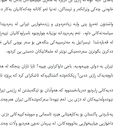
یاسای کایە کۆنەکە ڕازی بن درێژە بە شەڕی میلیشیاکان بدەن بە هیوای
خاوەنی چەکی وێرانکەر و ترسناکن، تەنیا ئەو کاتانە چەکەکانیان بەکار د
واشنتۆن ئەمڕۆ پێی وایە زیادەڕەوی و زێدەخوازیی ئێرانی لە پەرەپێد
سیاسەتەکانی داوە، ئەم پەرەپێدانە نوێیانە چوارچێوە ناسراوەکانیان تێپەڕ
لە قەبارەشدا ئیسرائیل بە مەترسییەکی بنگەهی بۆ سەر بوونی کیانی 
دەکرێ بگوترێ سەردەمێکی نوێتر لە ململانێکان دەستی پێ کردوە.
ئێران بە دوای چییەوەیە، باجی داواکراوی چییە؟ ئایا تاران بێجگە لە 
ناوچەیەک ڕازی دەبێ؟ ڕێککەوتنە گشتگیرەکە ئاشکرای کرد کە پڕۆژە ناوە
دەیەکانی ڕابردوو دەریانخستووە کە هەوڵدان بۆ تێگەیشتن لە ڕژێمی ئێران
نێودەوڵەتییەکان لە دژی بن. لەم نێوەدا سەرکەوتنەکانی ئێران هەرچەند
پەنابردنی پاکستان بۆ بەکارهێنانی هێزە ئاسمانی و مووشەکییەکانی دژ
داخوازیی جیاییخوازیی بەلووچەکانن، لە بیرمان نەچێ هەردوو وڵات چەن