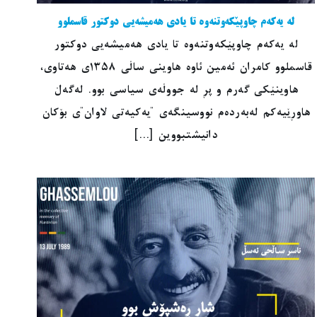
لە یەکەم چاوپێکەوتنەوە تا یادی هەمیشەیی دوکتور قاسملوو
لە یەکەم چاوپێکەوتنەوە تا یادی هەمیشەیی دوکتور
قاسملوو کامران ئەمین ئاوە هاوینی ساڵی ١٣٥٨ی هەتاوی،
هاوینێکی گەرم و پڕ لە جووڵەی سیاسی بوو. لەگەڵ
هاوڕێیەکم لەبەردەم نووسینگەی "یەکیەتی لاوان"ی بۆکان
دانیشتبووین [...]