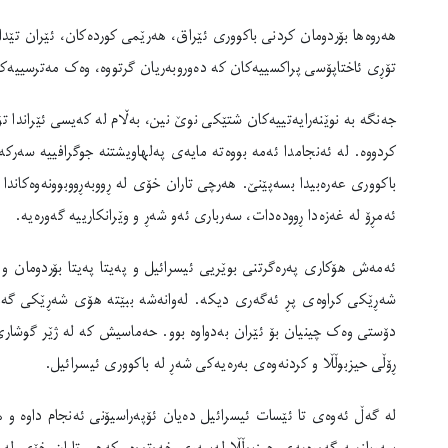
هەروەها بۆردومان کردنی باکووری ئێراق، هەرێمی کوردەکان، ئێران تێدا
تۆڕی ئاختاپۆسی پراکسییەکان کە دەوروبەریان گرتووە، وەک مەترسییەک
جەنگە بە نوێنەرایەتییەکان شتێکی نوێ نین، بەڵام لە کەیسی ئێراندا تۆ
کردووە. لە ئەنجامدا ئەمە بووەتە مایەی پەلهاویشتنە جوگرافییە سەرکە
باکووری عەرەبیدا بسەپێنێ. هەرچی تاران خۆی لە ڕووبەڕووبوونەوەکاند
ئەمڕۆ لە غەزەدا ڕوودەدات، سەرباری ئەو شەڕ و وێرانکارییە گەورەیە.
ئەمەش هۆکاری پەرەگرتنی بوێریی ئیسرائیل و پەیتا پەیتا بۆردومان و 
شەڕێکی کراوەی پڕ ئەگەری دیکە. لەوانەشە ببێتە هۆی شەڕێکی گەورەتر
دۆستی وەک چینیان بۆ ئێران بەدواوە بوو. حەماسیش کە لە ژێر گوشاری ت
ڕۆڵی حیزبوڵڵا و کردنەوەی بەرەیەکی شەڕ لە باکووری ئیسرائیل.
لە گەڵ ئەوەی تا ئێسات ئیسرائیل دەیان ئۆپەراسیۆنی ئەنجام داوە و ه