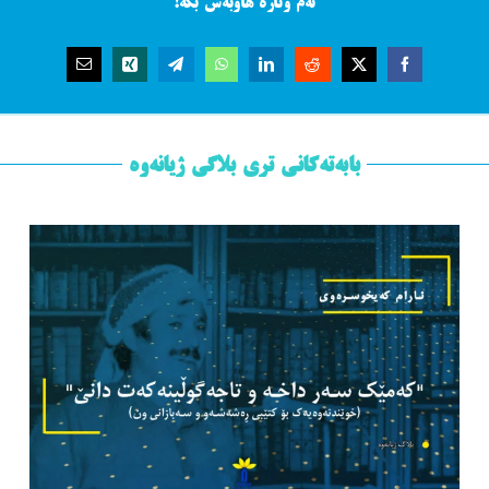
ئەم وتارە هاوبەش بکە!
بابەتەکانی تری بلاگی ژیانەوە