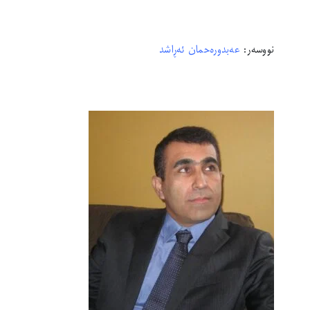
نووسەر:
عەبدورەحمان ئەڕاشد