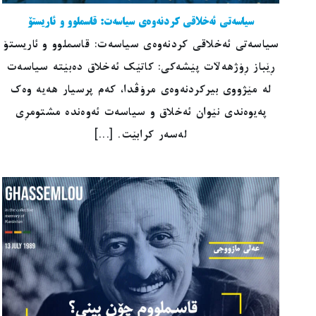
سیاسەتی ئەخلاقی کردنەوەی سیاسەت: قاسملوو و ئاریستۆ
سیاسەتی ئەخلاقی کردنەوەی سیاسەت: قاسملوو و ئاریستۆ
ڕێباز ڕۆژهەڵات پێشەکی: کاتێک ئەخلاق دەبێتە سیاسەت
لە مێژووی بیرکردنەوەی مرۆڤدا، کەم پرسیار هەیە وەک
پەیوەندی نێوان ئەخلاق و سیاسەت ئەوەندە مشتومڕی
لەسەر کرابێت. [...]