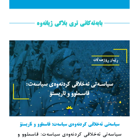
بابەتەکانی تری بلاگی ژیانەوە
سیاسەتی ئەخلاقی کردنەوەی سیاسەت: قاسملوو و ئاریستۆ
سیاسەتی ئەخلاقی کردنەوەی سیاسەت: قاسملوو و