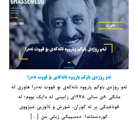
ئەو ڕۆژەی باوکم پارووە نانەکەی بۆ قووت نەدرا
ئەو ڕۆژەی باوکم پارووە نانەکەی بۆ قووت نەدرا هاوڕێ لە
مانگی ٨ی ساڵی ١٩٧٨ی زایینی لە دایک بووم؛ لە
قۆناغێکی پڕ لە گۆڕان، شۆڕش و ئاڵۆزیی مێژووی
کوردستاندا. دەسپێکی ژیانی من [...]