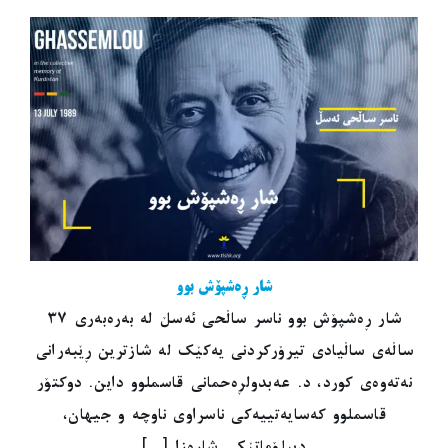
شار ڕەشپۆش بوو
شار ڕەشپۆش بوو ناسر ساڵحی ئەسڵ لە بەرەبەری ٣٧
ساڵەی ساڵیادی تیرۆرکردنی یەکێک لە شازترین ڕێبەرانی
نەتەوەی کورد، د. عەبدولڕەحمانی قاسملوو داین. دوکتۆر
قاسملوو کەسایەتییەکی ناسراوی ناوچە و جیهان،
دیپلۆماتێکی شارەزا [...]