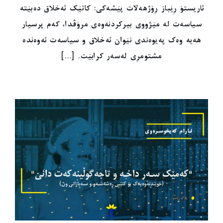
ئاریستۆ ڕێباز ڕۆژهەڵات پێشەکی: کاتێک ئەخلاق دەبێتە
سیاسەت لە مێژووی بیرکردنەوەی مرۆڤدا، کەم پرسیار
هەیە وەک پەیوەندی نێوان ئەخلاق و سیاسەت ئەوەندە
مشتومڕی لەسەر کرابێت. [...]