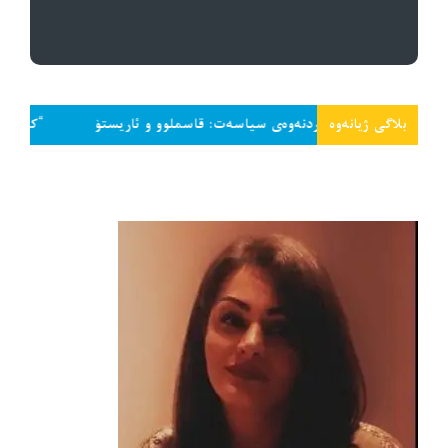
بلاگی ژیانەوە
ەخلاقی کردنەوەی سیاسەت: قاسملوو و ئاریستۆ
“کەمێک سەر داخە و