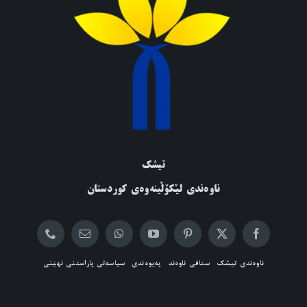
تیشک
ناوەندی لێکۆڵینەوەی کوردستان
ناوەندی تیشک
ستافی ناوەند
پەیوەندی
سیاسەتی پاراستنی نهێنی