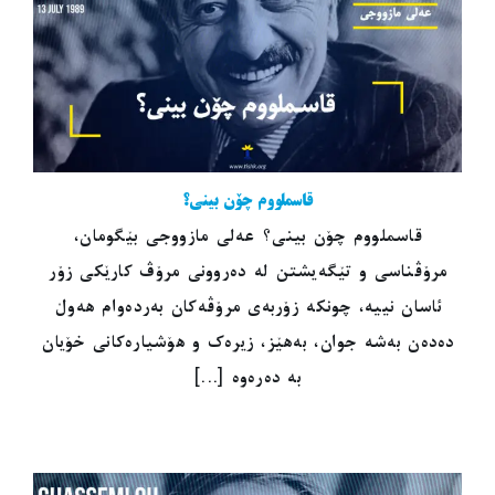
قاسملووم چۆن بینی؟
قاسملووم چۆن بینی؟ عەلی مازووجی بێگومان،
مرۆڤناسی و تێگەیشتن لە دەروونی مرۆڤ کارێکی زۆر
ئاسان نییە، چونکە زۆربەی مرۆڤەکان بەردەوام هەوڵ
دەدەن بەشە جوان، بەهێز، زیرەک و هۆشیارەکانی خۆیان
بە دەرەوە [...]