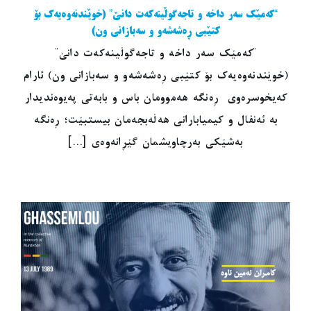
“کەمێک سەر داخە و تاجەگوڵینەکەت دانێ” (خوێندنەوەیەک بۆ
کتێبی ڕەشەشەو و سەبازانی ون)
"کەمێک سەر داخە و تاجەگوڵینەکەت دانێ"
(خوێندنەوەیەک بۆ کتێبی ڕەشەشەو و سەبازانی ون) ئارام
کەیخوسرەوی ڕەنگە هەموومان باس و بابەتی پەیوەندیدار
بە ئەنفال و کیمیابارانی هەڵەبجەمان بیستبێت؛ ڕەنگە
بەشێکی بەرچاویشمان گێڕانەوەی [...]