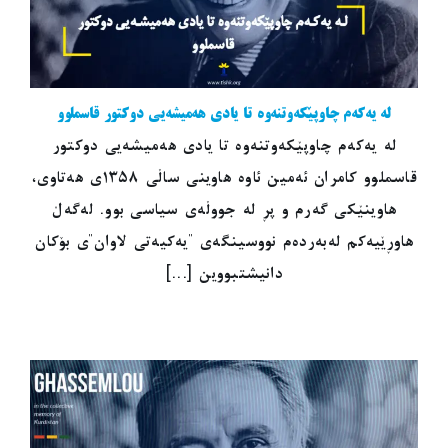
لە یەکەم چاوپێکەوتنەوە تا یادی هەمیشەیی دوکتور قاسملوو
لە یەکەم چاوپێکەوتنەوە تا یادی هەمیشەیی دوکتور
قاسملوو کامران ئەمین ئاوە هاوینی ساڵی ١٣٥٨ی هەتاوی،
هاوینێکی گەرم و پڕ لە جووڵەی سیاسی بوو. لەگەڵ
هاوڕێیەکم لەبەردەم نووسینگەی "یەکیەتی لاوان"ی بۆکان
دانیشتبووین [...]