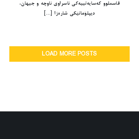
قاسملوو کەسایەتییەکی ناسراوی ناوچە و جیهان،
دیپلۆماتێکی شارەزا [...]
LOAD MORE POSTS