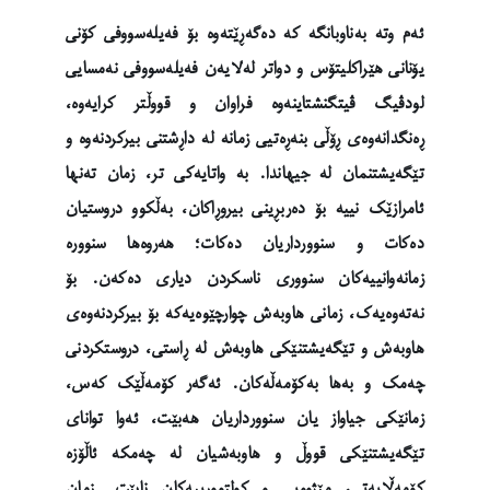
ئەم وتە بەناوبانگە کە دەگەڕێتەوە بۆ فەیلەسووفی کۆنی
یۆنانی هێراکلیتۆس و دواتر لەلایەن فەیلەسووفی نەمسایی
لودڤیگ ڤیتگنشتاینەوە فراوان و قووڵتر کرایەوە،
ڕەنگدانەوەی ڕۆڵی بنەڕەتیی زمانە لە داڕشتنی بیرکردنەوە و
تێگەیشتنمان لە جیهاندا. بە واتایەکی تر، زمان تەنها
ئامرازێک نییە بۆ دەربڕینی بیروڕاکان، بەڵکوو دروستیان
دەکات و سنوورداریان دەکات؛ هەروەها سنوورە
زمانەوانییەکان سنووری ناسکردن دیاری دەکەن. بۆ
نەتەوەیەک، زمانی هاوبەش چوارچێوەیەکە بۆ بیرکردنەوەی
هاوبەش و تێگەیشتنێکی هاوبەش لە ڕاستی، دروستکردنی
چەمک و بەها بەکۆمەڵەکان. ئەگەر کۆمەڵێک کەس،
زمانێکی جیاواز یان سنوورداریان هەبێت، ئەوا توانای
تێگەیشتنێکی قووڵ و هاوبەشیان لە چەمکە ئاڵۆزە
کۆمەڵایەتی، مێژوویی و کولتوورییەکان نابێت. زمان