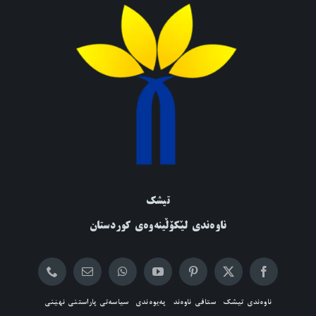
تیشک
ناوەندی لێکۆڵینەوەی کوردستان
ناوەندی تیشک
ستافی ناوەند
پەیوەندی
سیاسەتی پاراستنی نهێنی