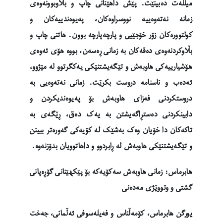
میللەت دەبینێت. پێش داهێنانی چاپ و بڵاوبوونەوەی
زمانە نەتەوەییە نووسراوەکان، پەیوەندییەکان و
کولتوورەکان زۆر خۆجێیی و پارچەپارچە بوون. هاتنی چاپ و
بڵاوکردنەوەی دەقەکان بە زمانی ڕەسەن، بووە هۆی ئەوەی
هۆشیارییەکی هاوبەش و تێگەیشتنێکی یەکگرتوو لە مێژوو،
ئەدەب و ناسنامە دروست بکرێت. زمانی نەتەوەیی بە
دروستکردنی فەزای هاوبەش بۆ پەیوەندیکردن و
دابینکردنی دەستڕاگەیشتن بە یەک دەق، ڕێگەی بە
تاکەکان دا خۆیان وەک بەشێک لە کۆیەکی گەورەتر ببینن
و تێگەیشتنێکی هاوبەش لە ڕابردوو و داهاتوویان بدۆزنەوە.
هابرماس: زمانی هاوبەش سەکۆیەکە بۆ پێکهێنانی گۆڕەپانی
گشتی و وتووێژی مەدەنی
یورگن هابرماس، کۆمەڵناس و فەیلەسوفی ئەڵمانی، جەخت