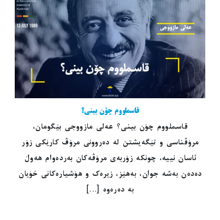
قاسملووم چۆن بینی؟
قاسملووم چۆن بینی؟ عەلی مازووجی بێگومان،
مرۆڤناسی و تێگەیشتن لە دەروونی مرۆڤ کارێکی زۆر
ئاسان نییە، چونکە زۆربەی مرۆڤەکان بەردەوام هەوڵ
دەدەن بەشە جوان، بەهێز، زیرەک و هۆشیارەکانی خۆیان
بە دەرەوە [...]