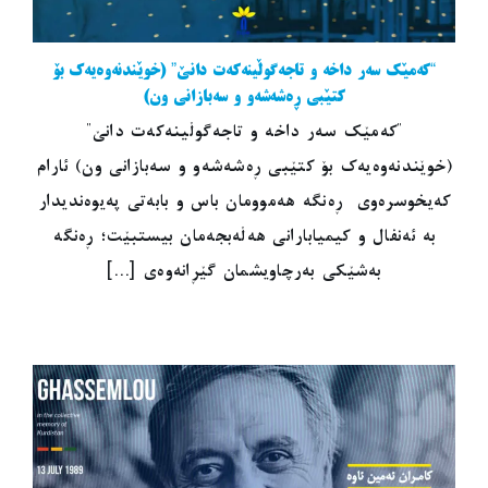
“کەمێک سەر داخە و تاجەگوڵینەکەت دانێ” (خوێندنەوەیەک بۆ
کتێبی ڕەشەشەو و سەبازانی ون)
"کەمێک سەر داخە و تاجەگوڵینەکەت دانێ"
(خوێندنەوەیەک بۆ کتێبی ڕەشەشەو و سەبازانی ون) ئارام
کەیخوسرەوی ڕەنگە هەموومان باس و بابەتی پەیوەندیدار
بە ئەنفال و کیمیابارانی هەڵەبجەمان بیستبێت؛ ڕەنگە
بەشێکی بەرچاویشمان گێڕانەوەی [...]