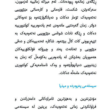
ڕێگەی زمانەوە ڕوودەدات. ئەم میراتە زمانییە ئەزموون،
سەرکەوتن، شکست، قارەمانی و کارەساتی مێژووییی
نەتەوەیەک تۆمار دەکات و دەیانگوازێتەوە بۆ نەوەکانی
دواتر. زمان گەرەنتیی مانەوەی ئەم یادەوەرییە کولتوورییە
دەکات و ڕێگە نادات شوناسی مێژووییی نەتەوەیەک بە
تێپەڕبوونی کات کاڵ ببێتەوە. شاکارە ئەدەبییەکان و دەقی
مێژوویی و تەنانەت پەند و چیرۆکە فۆلکلۆرییەکان
هەموویان بەشێکن لە یادەوەریی بەکۆمەڵ کە زمان بە
زیندوویی دەیانهێڵێتەوە و وەک ناسنامەیەکی کولتووری
نەتەوەیەک مامەڵە دەکات.
سیستەمی پەروەردە و میدیا
مۆدێرنترین و بەهێزترین ئامرازەکانی دامەزراندن و
فراوانکردنی زمانی نەتەوەیەک، بریتین لە سیستەمی