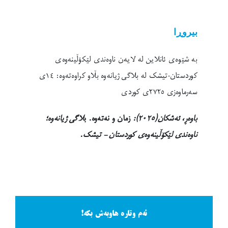
بیروڕا
بە شێوەی ئانلاین لە لایەن ناوەندی لێکۆڵینەوەی
کوردستان-تیشک لە بلاگی ژیانەوە بڵاو کراوەتەوە: ١٤ی
سەرماوەزی ٢٧٢٥ی کوردی
باوەڕ، ئەشکان(٢٠٢٥):
زمان و نەتەوە
. ب
لاگی ژیانەوە؛
ناوەندی لێکۆڵینەوەی کوردستان – تیشک.
ئەم وتارە هاوبەش بکە!