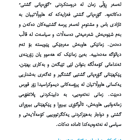
لەسەر ڕۆڵی زمان لە دروستکردنی “گۆڕەپانی گشتی”
دەکاتەوە. گۆڕەپانی گشتی فەزایەکە کە هاووڵاتییان بە
ئازادی باس و مشتومڕ لەسەر پرسە گشتییەکان دەکەن و
بەم شێوەیەش شەرعیەتی دەسەڵات و سیاسەت لە قاڵب
دەدەن. زمانێکی هاوبەش مەرجێکی پێویستە بۆ ئەم
دیالۆگە مەدەنییە. بەبێ زمانێک کە هەموو یان زۆرینەی
ئەندامانی کۆمەڵگە بتوانن لێی تێبگەن و بەکاری بهێنن،
پێکهێنانی گۆڕەپانی گشتیی گشتگیر و ئەگەری بەشداریی
یەکسانی هاووڵاتیان لە پرۆسەکانی دیموکراسیدا زۆر قورس
دەبێت. زمانی نەتەوەیی، بە دابینکردنی پلاتفۆرمی
زمانەوانیی هاوبەش، ئاڵوگۆڕی بیروڕا و پێکهێنانی بیروڕای
گشتی و دواجار بەهێزکردنی یەکگرتووییی کۆمەڵایەتی و
سیاسی لە نەتەوەیەکدا ئامادە دەکات.