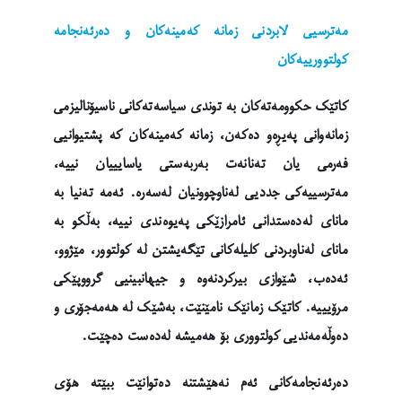
مەترسیی لابردنی زمانە کەمینەکان و دەرئەنجامە
کولتوورییەکان
کاتێک حکوومەتەکان بە توندی سیاسەتەکانی ناسیۆنالیزمی
زمانەوانی پەیڕەو دەکەن، زمانە کەمینەکان کە پشتیوانیی
فەرمی یان تەنانەت بەربەستی یاسایییان نییە،
مەترسییەکی جددیی لەناوچوونیان لەسەرە. ئەمە تەنیا بە
مانای لەدەستدانی ئامرازێکی پەیوەندی نییە، بەڵکو بە
مانای لەناوبردنی کلیلەکانی تێگەیشتن لە کولتوور، مێژوو،
ئەدەب، شێوازی بیرکردنەوە و جیهانبینیی گرووپێکی
مرۆیییە. کاتێک زمانێک نامێنێت، بەشێک لە هەمەجۆری و
دەوڵەمەندیی کولتووری بۆ هەمیشە لەدەست دەچێت.
دەرئەنجامەکانی ئەم نەهێشتنە دەتوانێت ببێتە هۆی