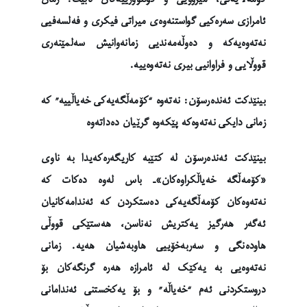
ئامرازی سەرەکیی گواستنەوەی میراتی فیکری و فەلسەفیی
نەتەوەیەکە و دەوڵەمەندیی زمانەوانیش سەلمێنەری
قووڵایی و فراوانیی بیری نەتەوەییە.
بینێدکت ئەندەرسۆن: نەتەوە “کۆمەڵگەیەکی خەیاڵییە” کە
زمانی دایکی نەتەوەکە پێکەوە گرێیان دەداتەوە
بینێدکت ئەندەرسۆن لە کتێبە کاریگەرەکەیدا بە ناوی
«کۆمەڵگە خەیاڵکراوەکان»ـ باس لەوە دەکات کە
نەتەوەکان کۆمەڵگەیەکی دەستکردن کە ئەندامەکانیان
ئەگەر هەرگیز یەکتریش نەناسن، هەستێکی قووڵی
هاودەنگی و سەربەخۆییی هاوبەشیان هەیە. زمانی
نەتەوەیی بە یەکێک لە ئامرازە هەرە گرنگەکان بۆ
دروستکردنی ئەم “خەیاڵە” و بۆ یەکخستنی ئەندامانی