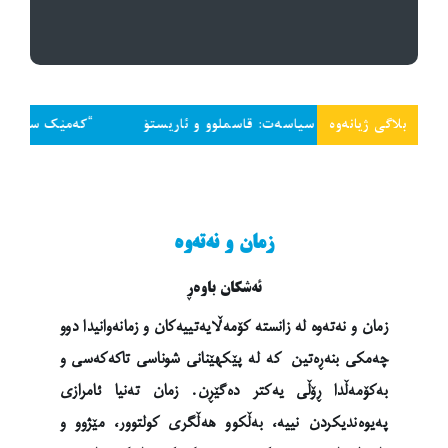
بلاگی ژیانەوە
نەوەی سیاسەت: قاسملوو و ئاریستۆ
“کەمێک سەر داخە و تاجەگوڵین
زمان و نەتەوە
ئەشکان باوەڕ
زمان و نەتەوە لە زانستە کۆمەڵایەتییەکان و زمانەوانیدا دوو
چەمکی بنەڕەتین کە لە پێکهێنانی شوناسی تاکەکەسی و
بەکۆمەڵدا ڕۆڵی یەکتر دەگێڕن. زمان تەنیا ئامرازی
پەیوەندیکردن نییە، بەڵکوو هەڵگری کولتوور، مێژوو و