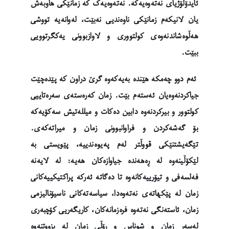
ئایدۆلۆژیای نەتەوەیەکە. نەتەوەیەک کە زمانێکی هاوبەش
یان لانیکەم زمانێکی ناوەندیی نەبێت، لەوانەیە تووشی
هەڵوەشاندنەوەی کولتووری و لاوازبوونی یەکگرتوویی
ببێت.
ئەم دوو چەمکە هێندە بەیەکەوە گرێ دراون کە پێدەچێت
جیاکردنەوەیان ئەستەم بێت. زمان کەرەستەی سەرەتاییی
کولتوور و بیرکردنەوە دابین دەکات و میللەتیش سەکۆیەکە
بۆ گەشەکردن و فراوانبوونی زمان و میراتەکەی.
تێگەیشتنێکی قووڵتر لەم پەیوەندییە، پێویستی بە
لێکۆڵینەوە لە ڕەهەندە جیاوازەکان هەیە: لە لایەنە
فەلسەفی و تیۆرییەکانەوە تا دەگاتە ئەرکە پراکتیکییەکانی
زمان لە پێکهاتەی نەتەوەدا، سیاسەتەکانی ناسیۆنالیزمی
زمان، ئاستەنگی نەتەوە فرەزمانەکان، کاریگەریی کۆچبەری
لەسەر زمان و شوناس و ڕۆڵی زمان لە بزووتنەوە