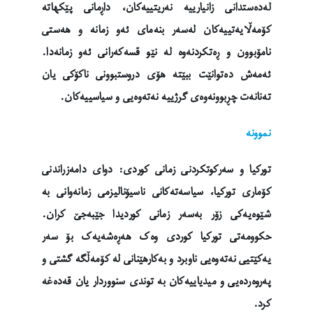
لەدەستدانی زانیارییە نەریتییەکان، داڕمانی پێکهاتە
کۆمەڵایەتییەکان لەسەر بنەمای ئەو زمانە و هەستی
نامۆبوون و ڕەتکردنەوە لە نێو قسەکەرانی ئەو زمانەدا.
ئەمەش دەتوانێت ببێتە هۆی دروستبوونی ناکۆکی یان
تەنانەت چڕبوونەوەی گرژییە نەتەوەیی و سیاسییەکان.
نموونە
تورکیا و سەرکوتکردنی زمانی کوردی: دوای دامەزراندنی
کۆماری تورکیا، سیاسەتەکانی ناسیۆنالیزمی زمانەوانی بە
شێوەیەکی زۆر بەسەر زمانی کوردیدا جێبەجێ کران.
حکوومەتی تورکیا کوردی وەک هەڕەشەیەک بۆ سەر
یەکێتیی نەتەوەیی ناوبرد و بەکارهێنانی لە کۆمەڵگە گشتی و
پەروەردەیی و میدیاییەکان بە توندی سنووردار یان قەدەغە
کرد.