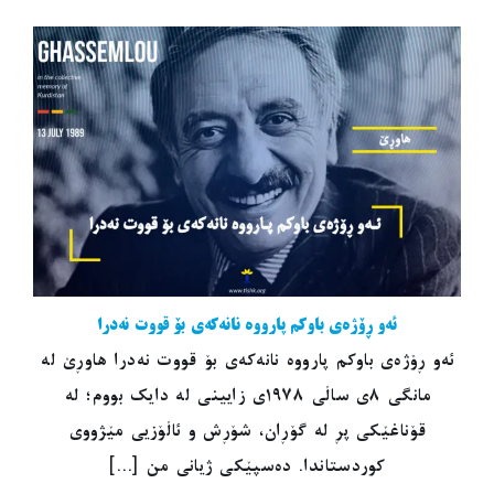
ئەو ڕۆژەی باوکم پارووە نانەکەی بۆ قووت نەدرا
ئەو ڕۆژەی باوکم پارووە نانەکەی بۆ قووت نەدرا هاوڕێ لە
مانگی ٨ی ساڵی ١٩٧٨ی زایینی لە دایک بووم؛ لە
قۆناغێکی پڕ لە گۆڕان، شۆڕش و ئاڵۆزیی مێژووی
کوردستاندا. دەسپێکی ژیانی من [...]