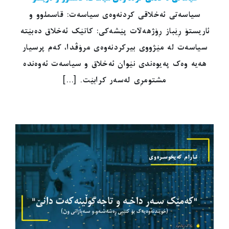
سیاسەتی ئەخلاقی کردنەوەی سیاسەت: قاسملوو و
ئاریستۆ ڕێباز ڕۆژهەڵات پێشەکی: کاتێک ئەخلاق دەبێتە
سیاسەت لە مێژووی بیرکردنەوەی مرۆڤدا، کەم پرسیار
هەیە وەک پەیوەندی نێوان ئەخلاق و سیاسەت ئەوەندە
مشتومڕی لەسەر کرابێت. [...]