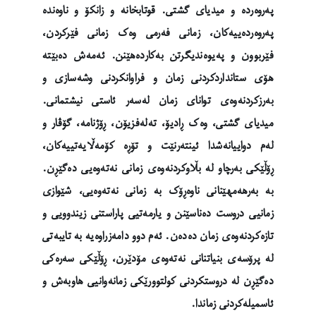
پەروەردە و میدیای گشتی. قوتابخانە و زانکۆ و ناوەندە
پەروەردەییەکان، زمانی فەرمی وەک زمانی فێرکردن،
فێربوون و پەیوەندیگرتن بەکاردەهێنن. ئەمەش دەبێتە
هۆی ستانداردکردنی زمان و فراوانکردنی وشەسازی و
بەرزکردنەوەی توانای زمان لەسەر ئاستی نیشتمانی.
میدیای گشتی، وەک ڕادیۆ، تەلەفزیۆن، ڕۆژنامە، گۆڤار و
لەم دواییانەشدا ئینتەرنێت و تۆڕە کۆمەڵایەتییەکان،
ڕۆڵێکی بەرچاو لە بڵاوکردنەوەی زمانی نەتەوەیی دەگێڕن.
بە بەرهەمهێنانی ناوەڕۆک بە زمانی نەتەوەیی، شێوازی
زمانیی دروست دەناسێنن و یارمەتیی پاراستنی زیندوویی و
تازەکردنەوەی زمان دەدەن. ئەم دوو دامەزراوەیە بە تایبەتی
لە پرۆسەی بنیاتنانی نەتەوەی مۆدێرن، ڕۆڵێکی سەرەکی
دەگێڕن لە دروستکردنی کولتوورێکی زمانەوانیی هاوبەش و
ئاسمیلەکردنی زماندا.