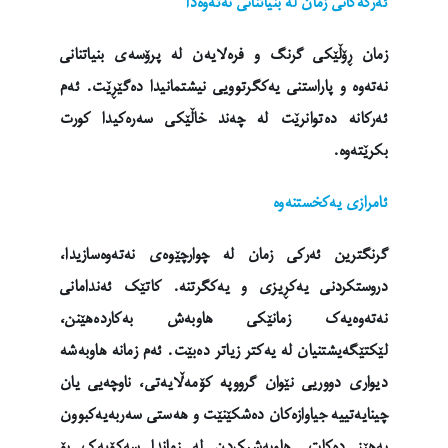
ئەرکەکانی زمان لە بنیاتنانی نەتەوەدا
زمان ڕۆڵێکی گرنگ و فرەلایەن لە پرۆسەی بنیاتنانی
نەتەوە و پاراستنی یەکگرتوویی نیشتمانیدا دەگێڕێت. ئەم
ئەرکانە دەتوانرێت لە چەند خاڵێکی سەرەکیدا کورت
بکرێتەوە.
ئامرازی یەکخستنەوە
گرنگترین ئەرکی زمان لە چوارچێوەی نەتەوەسازیدا،
دروستکردنی یەکڕیزی و یەکگرتنە. کاتێک ئەندامانی
نەتەوەیەک زمانێکی هاوبەش بەکاردەهێنن،
لێکتێگەیشتنیان لە یەکتر زیاتر دەبێت. ئەم زمانە هاوبەشە
دیواری دووریی نێوان گرووپە کۆمەڵایەتی، ناوچەیی یان
چینایەتییە جیاوازەکان دەشکێنێت و هەستی سەربەیەکبوون
بەهێز دەکات. هاوبەشیکردن لە زماندا سەکۆیەک بۆ