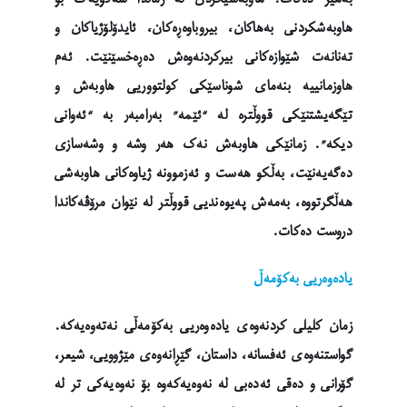
هاوبەشکردنی بەهاکان، بیروباوەڕەکان، ئایدۆلۆژیاکان و
تەنانەت شێوازەکانی بیرکردنەوەش دەڕەخسێنێت. ئەم
هاوزمانییە بنەمای شوناسێکی کولتووریی هاوبەش و
تێگەیشتنێکی قووڵترە لە “ئێمە” بەرامبەر بە “ئەوانی
دیکە”. زمانێکی هاوبەش نەک هەر وشە و وشەسازی
دەگەیەنێت، بەڵکو هەست و ئەزموونە ژیاوەکانی هاوبەشی
هەڵگرتووە، بەمەش پەیوەندیی قووڵتر لە نێوان مرۆڤەکاندا
دروست دەکات.
یادەوەریی بەکۆمەڵ
زمان کلیلی کردنەوەی یادەوەریی بەکۆمەڵی نەتەوەیەکە.
گواستنەوەی ئەفسانە، داستان، گێڕانەوەی مێژوویی، شیعر،
گۆرانی و دەقی ئەدەبی لە نەوەیەکەوە بۆ نەوەیەکی تر لە