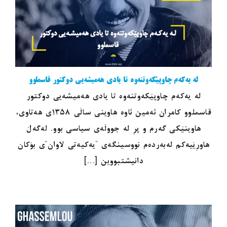
لە یەکەم چاوپێکەوتنەوە تا یادی هەمیشەیی دوکتور قاسملوو
لە یەکەم چاوپێکەوتنەوە تا یادی هەمیشەیی دوکتور
قاسملوو کامران ئەمین ئاوە هاوینی ساڵی ١٣٥٨ی هەتاوی،
هاوینێکی گەرم و پڕ لە جووڵەی سیاسی بوو. لەگەڵ
هاوڕێیەکم لەبەردەم نووسینگەی "یەکیەتی لاوان"ی بۆکان
دانیشتبووین [...]