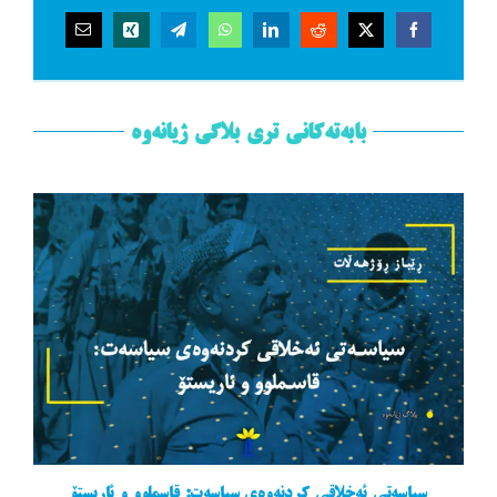
بابەتەکانی تری بلاگی ژیانەوە
سیاسەتی ئەخلاقی کردنەوەی سیاسەت: قاسملوو و ئاریستۆ