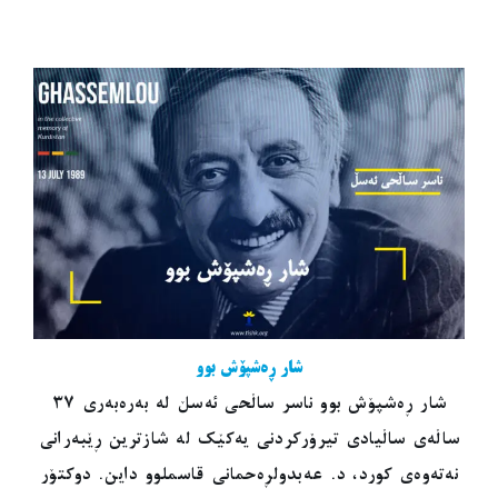
شار ڕەشپۆش بوو
شار ڕەشپۆش بوو ناسر ساڵحی ئەسڵ لە بەرەبەری ٣٧
ساڵەی ساڵیادی تیرۆرکردنی یەکێک لە شازترین ڕێبەرانی
نەتەوەی کورد، د. عەبدولڕەحمانی قاسملوو داین. دوکتۆر