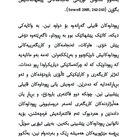
بگۆڕن (Sewell 2005, 262-263).
ڕووداوەکان قابیلی گەڕانەوە بۆ دواوە نین. بە واتایەکی
دیکە، کاتێک پێشهاتێک بوو بە ڕووداو، ناگەڕێتەوە دۆخی
پێش خۆی. هاوکات، ئەنجامەکان و کاریگەرییەکانی
ڕووداوەکانیش ناوێکچوو و بەڕێککەوتن. ئەمە بەو مانایەیە
کە ڕووداوێک کە لە چرکەساتێکی دیاریکراودا ڕوو دەدات،
لەژێر کاریگەری و کارلێکێکی ئاڵۆزی بارودۆخەکان و ئەو
بڕیاڕانەدایە کە دەدرێن. ئەوەیش یانی ڕووداوەکان قابیلی
پێشبینی نین. چونکە دوو فاکتەری بارودۆخ، و بڕیاڕ یان
هەڵبژاردنەکان کاریگەری لەسەر دروستبوونی ڕووداوەکان
دادەنێن و هەردووک ئەم فاکتەرانەیش فرەچەشنن، بۆیە
ناتوانین ڕووداوەکان پێشبینی بکەین. بەپێی تیۆریی سوێڵ،
پڕۆسە مێژووییەکان هەمیشە ڕێک و بەردەوام نین، بەڵکوو