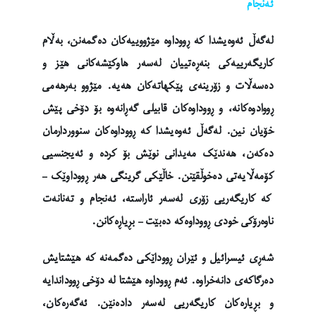
ئەنجام
لەگەڵ ئەوەیشدا کە ڕووداوە مێژووییەکان دەگمەنن، بەڵام
کاریگەرییەکی بنەڕەتییان لەسەر هاوکێشەکانی هێز و
دەسەڵات و زۆرینەی پێکهاتەکان هەیە. مێژوو بەرهەمی
ڕووادوەکانە، و ڕووداوەکان قابیلی گەڕانەوە بۆ دۆخی پێش
خۆیان نین. لەگەڵ ئەوەیشدا کە ڕووداوەکان سنووردارمان
دەکەن، هەندێک مەیدانی نوێش بۆ کردە و ئەیجنسیی
کۆمەڵایەتی دەخوڵقێنن. خاڵێکی گرینگی هەر ڕووداوێک –
کە کاریگەریی زۆری لەسەر ئاراستە، ئەنجام و تەنانەت
ناوەرۆکی خودی ڕووداوەکە دەبێت – بڕیاڕەکانن.
شەڕی ئیسرائیل و ئێران ڕووداێکی دەگمەنە کە هێشتایش
دەرگاکەی دانەخراوە. ئەم ڕووداوە هێشتا لە دۆخی ڕووداندایە
و بڕیارەکان کاریگەریی لەسەر دادەنێن. ئەگەرەکان،