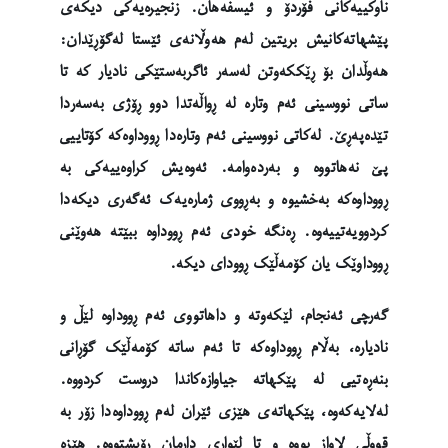
ناوکییەکانی فۆردۆ و ئیسفەهان. زنجیرەیەکی دیکەی
پێشهاتەکانیش بریتین لەم هەوڵانەی ئێستا لەگۆڕێدان:
هەوڵدان بۆ ڕێککەوتن لەسەر ئاگربەستێکی نادیار کە تا
ساتی نووسینی ئەم وتارە لە ڕواڵەتدا دوو ڕۆژی بەسەردا
تێدەپەڕێ. لەکاتی نووسینی ئەم وتارەدا ڕووداوەکە کۆتاییی
پێ نەهاتووە و بەردەوامە. ئەوەیش کراوەییەکی بە
ڕووداوەکە بەخشیوە و بەڕووی ژمارەیەک ئەگەری دیکەدا
کردوویەتییەوە. ڕەنگە خودی ئەم ڕووداوە ببێتە هەوێنی
ڕووداوێک یان کۆمەڵێک ڕوودای دیکە.
گەرچی ئەنجام، لێکەوتە و داهاتووی ئەم ڕووداوە لێڵ و
نادیارە، بەڵام ڕووداوەکە تا ئەم ساتە کۆمەڵێک گۆڕانی
بنەڕەتیی لە پێکهاتە جیاوازەکاندا دروست کردووە.
لەلایەکەوە، پێکهاتەی هێزی ئێران لەم ڕووداوەدا زۆر بە
قووڵی لاواز بووە و تا لێواری داڕمان ڕۆیشتووە. هێزە