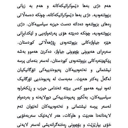
هەم دژی بەها دێموکراتیکەکانە و هەم بە زیانی
بزووتنەوەیە. دژی بەها دێموکراتیکەکانە، چونکە دەسەڵاتی
ڕەهای بزووتنەوە دەداتە دەست حیزبە سیاسییەکان. دژی
بزووتنەوەیە، چونکە دەبێتە هۆی پەرتەوازەیی و لێکدابڕانی
هێزە جیاوازەکانی بزووتنەوەی ڕۆژهەڵاتی کوردستان.
سەرەڕای هەبوونی بۆچوونی جیاواز، دەکرێ هەموو بەشە
پێکهێنەرەکانی بزووتنەوەی کوردستان، لەسەر بنەمای پرسە
نیشتمانی و نەتەوەییەکان پەیوەندییەکی ئۆرگانیکیان
لەگەڵ یەکتر هەبێت. مەبەست لە پەیوەندیی ئۆرگانیک
ئەوە نییە هەموو کەس ببێتە ئەندامی حیزب و ڕێکخراوە
سیاسییەکان، بەڵکوو پەیوەندییەکی دوولایەنە و بەردەوام
لەسەر پرسە نیشتمانی و نەتەوەییەکان لەنێوان ئەم
لایەنانەدا هەبێت و هاوکات، هەر لایەنێک سەربەخۆیی
خۆی بپارێزێت و بۆچوونی ڕەخنەگرانەیشی لەسەر لایەنی