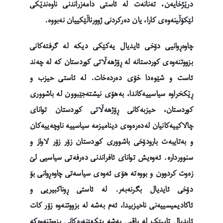
درێژخایەن، تەنانەت لە ئاستی دامەزراندنی ناوەندێکی
لێکۆڵینەوەی کارا، یان دەرکردنی ژوورناڵێکییان نەبووە.
چاوەڕوانیی دۆخی ئایدیال یەکێکی دیکە لە گرفتەکانی
بزووتنەوەی کوردستانە لە ڕۆژهەڵاتی کوردستان کە لە چەند
ئاست و شێوەدا خۆی دەردەخات. لە ئاستی حیزب و
ڕێکخراوە سیاسییەکاندا، بەهۆی نیشتەجێبوون لە باشووری
کوردستان، حیزبەکانی ڕۆژهەڵاتی کوردستان توانای
چالاکییەکانیان لەدەرەوەی دینامیزمە سیاسییە ناوچەییەکان
و بەتایبەت بارودۆخی باشووری کوردستان زۆر زۆر لاواز و
سنووردارە. ئەوەیش توانای ئافراندنی دەرفەتی سیاسیی لێ
زەوت کردوون و بووەتە هۆی ئەوەی سیاسەتی چاوەڕوانی بۆ
دۆخی ئایدیال بگرنەبەر. لە ئاستی ڕوناکبیریی و
ئاکادیمیسییەنی ناحیزبیدا، ئەم بەشە لە بزووتنەوە زۆر کات
ئایدیال تایپێک لە باقیی بەشە پێکهێنەرەکانی بزووتنەوەکە