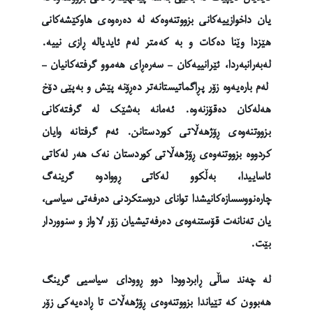
یان داخوازییەکانی بزووتنەوەکە لە دەرەوەی هاوکێشەکانی
هێزدا وێنا دەکات و بە کەمتر لەم ئایدیالە ڕازی نییە.
لەبەرانبەردا، ئێرانییەکان – سەرەڕای هەموو گرفتەکانیان –
لەم بارەیەوە زۆر پڕاگماتیستانەتر دەڕۆنە پێش و بەپێی دۆخ
هەلەکان دەقۆزنەوە. ئەمانە بەشێک لە گرفتەکانی
بزووتنەوەی ڕۆژهەڵاتی کوردستانن. ئەم گرفتانە وایان
کردووە بزووتنەوەی ڕۆژهەڵاتی کوردستان نەک هەر لەکاتی
ئاساییدا، بەڵکوو لەکاتی ڕووادوە گرینەگ
چارەنووسسازەکانیشدا توانای دروستکردنی دەرفەتی سیاسی،
یان تەنانەت قۆستنەوەی دەرفەتیشیان زۆر لاواز و سنووردار
بێت.
لە چەند ساڵی ڕابردوودا دوو ڕوودای سیاسیی گرینگ
هەبوون کە تێیاندا بزووتنەوەی ڕۆژهەڵات تا ڕادەیەکی زۆر