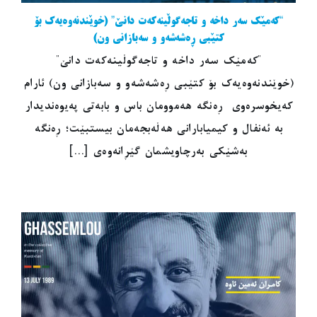
“کەمێک سەر داخە و تاجەگوڵینەکەت دانێ” (خوێندنەوەیەک بۆ
کتێبی ڕەشەشەو و سەبازانی ون)
"کەمێک سەر داخە و تاجەگوڵینەکەت دانێ"
(خوێندنەوەیەک بۆ کتێبی ڕەشەشەو و سەبازانی ون) ئارام
کەیخوسرەوی ڕەنگە هەموومان باس و بابەتی پەیوەندیدار
بە ئەنفال و کیمیابارانی هەڵەبجەمان بیستبێت؛ ڕەنگە
بەشێکی بەرچاویشمان گێڕانەوەی [...]