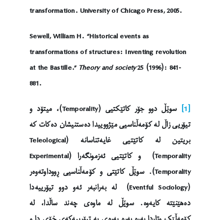
transformation. University of Chicago Press, 2005.
Sewell, William H. “Historical events as
transformations of structures: Inventing revolution
at the Bastille.”
Theory and society
25 (1996): 841-
881.
[1]
سوێڵ دوو جۆر کاتێکتیی (Temporality)، میتۆد و
تیۆریی زاڵ لە کۆمەڵناسیی مێژووییدا دەستنیشان دەکات کە
بریتین لە کاتێتیی غایەتناسانە (Teleological
Temporality) و کاتێتیی ئەزمونگەرا (Experimental
Temporality). سوێڵ کاتێتی و کۆمەڵناسیی ڕووداوتەوەر
(Eventful Sociology) لە بەرانبەر ئەو دوو تیۆرییەدا
دەهێنێتە کایەوە. سوێڵ لە ماوەی چەند ساڵدا، لە
کۆمەڵێک وتاردا بەرە بەرە پەرەی بە تیۆرییەکەی خۆی دا و