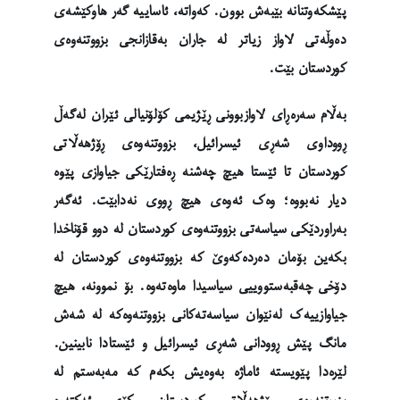
پێشکەوتنانە بێبەش بوون. کەواتە، ئاساییە گەر هاوکێشەی
دەوڵەتی لاواز زیاتر لە جاران بەقازانجی بزووتنەوەی
کوردستان بێت.
بەڵام سەرەڕای لاوازبوونی ڕێژیمی کۆلۆنیالی ئێران لەگەڵ
ڕووداوی شەڕی ئیسرائیل، بزووتنەوەی ڕۆژهەڵاتی
کوردستان تا ئێستا هیچ چەشنە ڕەفتارێکی جیاوازی پێوە
دیار نەبووە؛ وەک ئەوەی هیچ ڕووی نەدابێت. ئەگەر
بەراوردێکی سیاسەتی بزووتنەوەی کوردستان لە دوو قۆناخدا
بکەین بۆمان دەردەکەوێ کە بزووتنەوەی کوردستان لە
دۆخی چەقبەستووییی سیاسیدا ماوەتەوە. بۆ نموونە، هیچ
جیاوازییەک لەنێوان سیاسەتەکانی بزووتنەوەکە لە شەش
مانگ پێش ڕوودانی شەڕی ئیسرائیل و ئێستادا نابینین.
لێرەدا پێویستە ئاماژە بەوەیش بکەم کە مەبەستم لە