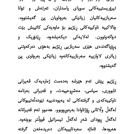
تیرۆریستییەکانی سوپای پاسداران، ئەرتەش و توانا
سەربازییەکانیان زیانێکی بەرچاویان پێ گەیشتووە.
چالاکییە ناوکییەکانی ڕێژیم بۆ ماوەیەکی کاتییش بێت
دواکەوتوون. لەلایەکی دیکەیشەوە، ڕێتۆریک و
پڕۆپاگەندەی هێزی سەربازیی ڕێژیم بەهۆی دەرکەوتنی
زیاتری لاوازییە سەربازییەکانەوە زیانێکی بەرچاوی پێ
گەیشتووە.
ڕێژیم پێش ئەم هێرشە بەدەست ژمارەیەک قەیرانی
ئابووری، سیاسی، مەشڕوعییەت، و قەیرانی بەرنامە
ناوکییەکەی و گرفتەکانی لە پەیوەندییە نێودەڵەتییوکانی
لەگەڵ وڵاتانی ڕۆژئاوادا بەرەوڕووبوو. هەموو ئەم قەیرانانە
لەگەڵ ڕوودای شەڕ لەگەڵ ئیسرائیل قووڵتر بوونەوە.
هەروەها، ئاماژە سەرەتایییەکان دەریدەخەن گرفتە