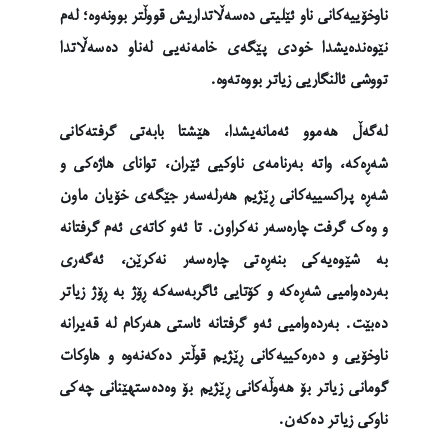
ناوخۆییەکانی ناو ئێلیتی دەسەڵاتداریش قووڵتر بوونەوە؛ لەم
نێوەندەیشدا خودی پێگەی خامەنەیی لەناو دەسەڵاتدا
تووشی ئالنگاریی زیاتر بووەتەوە.
لەگەڵ هەموو ئەمانەیشدا، هێشتا بابەتی گرفتەکانی
شەڕەکە، واتە بەرنامەی ناوکیی ئێران، توانای هاژەکی و
شەڕە پراکسییەکانی ڕێژیم هەرلەسەر جێگەی خۆیان ماون
و وەک گرفت چارەسەر نەکراون. تا ئەو کاتەی ئەم گرفتانە
بە شێوەیەکی بنەڕەتی چارەسەر نەکرێن، ئەگەری
بەردەوامیی شەڕەکە و کۆتایی ئاگربەسەکە ڕۆژ بە ڕۆژ زیاتر
دەبێت. بەردەوامیی ئەو گرفتانە ئاستی هەرکام لە قەیرانە
ناوخۆیی و دەرەکییەکانی ڕێژیم قوڵتر دەکەنەوە و هاوکات
گومانی زیاتر بۆ هەوڵەکانی ڕێژیم بۆ وەدەستهێنانی چەکی
ناوکی زیاتر دەکەن.