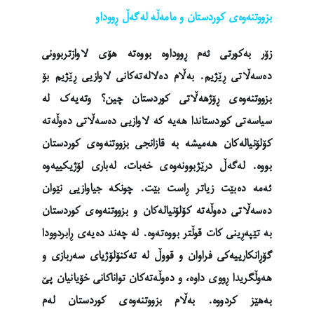
بزووتنەوەی کوردستان و مامەڵە لەگەڵ ڕووداو
زۆر بەکورتی ئەم ڕووداوە بووەتە هۆی لاوازتربوونی
دەسەڵاتی ڕێژیم. بەڵام دەلالەتەکانی لاوازیی ڕێژیم بۆ
بزووتنەوەی ڕۆژهەڵاتی کوردستان چین؟ وتەیەک لە
سیاسەتی کوردستاندا هەیە کە لاوازیی دەسەڵاتی دەوڵەتە
کۆلۆنیالەکان هەمیشە بە قازانجی بزووتنەوەی کوردستان
بووە. لەگەڵ درێژبوونەوەی خەبات، لەباری لۆژیکییەوە
ئەمە دەبێت زیاتر ڕاست بێت. چونکە جیاوازیی نێوان
دەسەڵاتی دەوڵەتە کۆلۆنیالەکان و بزووتنەوەی کوردستان
بە تێپەڕینی کات قوڵتر بووەتەوە. لە چەند دەیەی ڕابردوودا
گۆڕانکارییەکی فراوان و قووڵ لە تەکنۆلۆژیای سەربازی و
هەوڵگریدا ڕووی داوە، و دەوڵەتەکان تواناکانی خۆیانیان پێ
بەهێز کردووە. بەڵام بزووتنەوەی کوردستان لەم