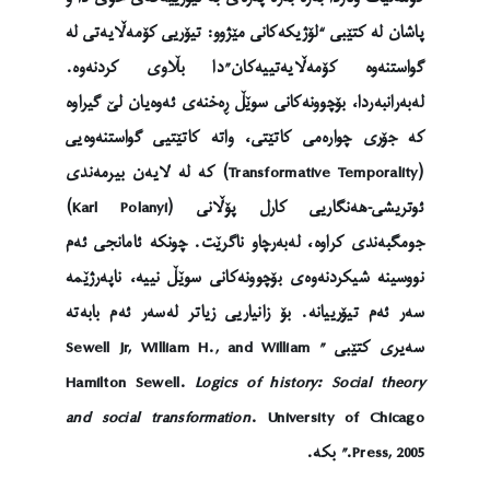
پاشان لە کتێبی “لۆژیکەکانی مێژوو: تیۆریی کۆمەڵایەتی لە
گواستنەوە کۆمەڵایەتییەکان”دا بڵاوی کردنەوە.
لەبەرانبەردا، بۆچوونەکانی سوێڵ ڕەخنەی ئەوەیان لێ گیراوە
کە جۆری چوارەمی کاتێتی، واتە کاتێتیی گواستنەوەیی
(Transformative Temporality) کە لە لایەن بیرمەندی
ئوتریشی-هەنگاریی کارل پۆڵانی (Karl Polanyi)
جومگبەندی کراوە، لەبەرچاو ناگرێت. چونکە ئامانجی ئەم
نووسینە شیکردنەوەی بۆچوونەکانی سوێڵ نییە، ناپەرژێمە
سەر ئەم تیۆرییانە. بۆ زانیاریی زیاتر لەسەر ئەم بابەتە
سەیری کتێبی ” Sewell Jr, William H., and William
Hamilton Sewell.
Logics of history: Social theory
and social transformation
. University of Chicago
Press, 2005.” بکە.