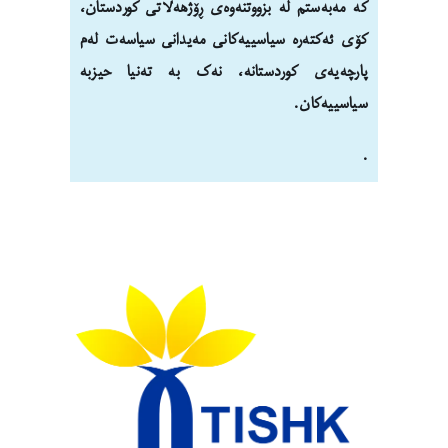
کە مەبەستم لە بزووتنەوەی ڕۆژهەڵاتی کوردستان،
کۆی ئەکتەرە سیاسییەکانی مەیدانی سیاسەت لەم
پارچەیەی کوردستانە، نەک بە تەنیا حیزبە
سیاسییەکان.
.