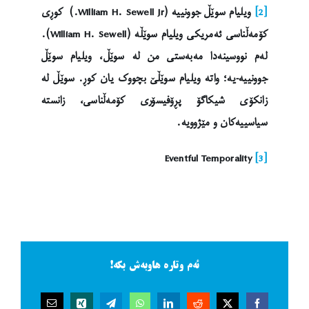
[2]
ویلیام سوێڵ جوونییە (William H. Sewell Jr.) کوڕی
کۆمەڵناسی ئەمریکی ویلیام سوێڵە (William H. Sewell).
لەم نووسینەدا مەبەستی من لە سوێڵ، ویلیام سوێڵ
جوونییە-یە؛ واتە ویلیام سوێڵێ بچووک یان کوڕ. سوێڵ لە
زانکۆی شیکاگۆ پڕۆفیسۆری کۆمەڵناسی، زانستە
سیاسییەکان و مێژوویە.
Eventful Temporality
[3]
ئەم وتارە هاوبەش بکە!