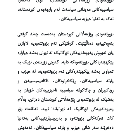
بزووتنەوەی ڕۆژهەڵاتی کوردستان، کۆی ئەکتەرە
سیاسییەکانی مەیدانی سیاسەت لەم پارچەیەی کوردستانە،
نەک بە تەنیا حیزبە سیاسییەکان.
بزووتنەوەی ڕۆژهەڵاتی کوردستان بەدەست چەند گرفتی
بنەڕەتییەوە دەناڵێنێت. گرفتێکی ئەم بزووتنەوەیە لاوازی
یان نەبوونی پەیوەندییەکی ئۆرگانیک لە نێوان بەشە جیاوازە
پێکهێنەرەکانی بزووتنەوەکە دایە. گەرچی زۆرینەی نزیک بە
تەواوی بەشە پێکهێنەرەکانی ئەم بزووتنەوەیە، لە حیزب و
پارتە سیاسییەکان، ڕێکخراوەکان، ئاکادیمیسییەن و
ڕوناکبیران و چالاکوانە سیاسییە ناحیزبییەکان خۆیان بە
بەشێک لە بزووتنەوەی ڕۆژهەڵاتی کوردستان دەزانن، بەڵام
پەیوەندییەکی ئۆرگانیک لە نێوانیاندا نییە. تەنانەت زۆر
کات ئەرکەکانی بزووتنەوە و بەرپرسیارێتییەکانی بەتەنیا
دەخرێنە سەر شانی حیزب و پارتە سیاسییەکان. ئەمەیش