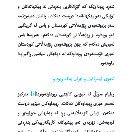
شەڕە ڕووداوێکە کە گۆڕانکاریی بنەڕەتی لە پێکهاتەکان و
لۆژیکی ئەو پێکهاتانەدا دروست دەکات. پاشان دەپەرژێمە
سەر بزووتنەوەی ڕۆژهەڵاتی کوردستان و باس لە گرینگیی
ئەو ڕووداوە بۆ ڕۆژهەڵاتی کوردستان دەکەم. هەروەها باس
لەوەیش دەکەم کە چۆن بزووتنەوەی ڕۆژهەڵاتی کوردستان
لەبری قۆستنەوەی ڕووداوەکە لە دۆخێکی سیاسیی ڕاگیراودا
ماوەتەوە.
شەڕی ئیسرائیل و ئێران وەک ڕووداو
ویلیام سوێڵ لە تیۆریی کاتێتیی ڕووداوتەوەردا
[3]
تەرکیز
لەسەر هێزی ڕووداوەکان دەکات. ڕووداوەکان مێژوو دروست
دەکەن. ژیانی کۆمەڵایەتی پڕە لە پێشهاتی جۆراوجۆر و
فرەچەشن. زۆربەی ئەو پێشهاتانە کاریگەرییەکی بنەڕەتی
لەسەر پێکهاتەکانی کۆمەڵگا دانانێن، بەڵکوو زیاتر ئەم