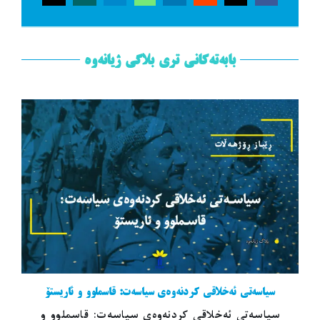
بابەتەکانی تری بلاگی ژیانەوە
سیاسەتی ئەخلاقی کردنەوەی سیاسەت: قاسملوو و ئاریستۆ
سیاسەتی ئەخلاقی کردنەوەی سیاسەت: قاسملوو و