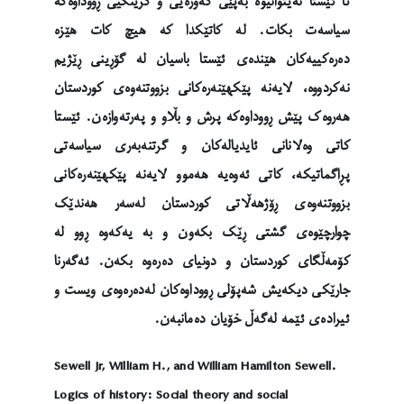
تا ئێستا نەیتوانیوە بەپێی گەورەیی و گرینگیی ڕووداوەکە
سیاسەت بکات. لە کاتێکدا کە هیچ کات هێزە
دەرەکییەکان هێندەی ئێستا باسیان لە گۆڕینی ڕێژیم
نەکردووە، لایەنە پێکهێنەرەکانی بزووتنەوەی کوردستان
هەروەک پێش ڕووداوەکە پرش و بڵاو و پەرتەوازەن. ئێستا
کاتی وەلانانی ئایدیالەکان و گرتنەبەری سیاسەتی
پڕاگماتیکە، کاتی ئەوەیە هەموو لایەنە پێکهێنەرەکانی
بزووتنەوەی ڕۆژهەڵاتی کوردستان لەسەر هەندێک
چوارچێوەی گشتی ڕێک بکەون و بە یەکەوە ڕوو لە
کۆمەڵگای کوردستان و دونیای دەرەوە بکەن. ئەگەرنا
جارێکی دیکەیش شەپۆلی ڕووداوەکان لەدەرەوەی ویست و
ئیرادەی ئێمە لەگەڵ خۆیان دەمانبەن.
Sewell Jr, William H., and William Hamilton Sewell.
Logics of history: Social theory and social