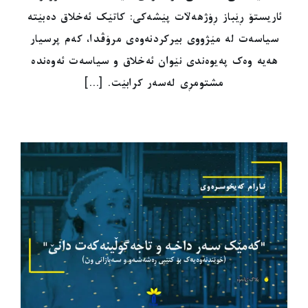
ئاریستۆ ڕێباز ڕۆژهەڵات پێشەکی: کاتێک ئەخلاق دەبێتە
سیاسەت لە مێژووی بیرکردنەوەی مرۆڤدا، کەم پرسیار
هەیە وەک پەیوەندی نێوان ئەخلاق و سیاسەت ئەوەندە
مشتومڕی لەسەر کرابێت. [...]