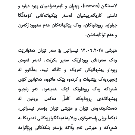
لاسەنگن (uneven)، پچڕان و نابەردەوامییان پێوە دیارە و
ئاستی کاریگەرییشیان لەسەر پێکهاتەکانی کۆمەڵگا
جیاوازە. ڕووداوەکان، وەک پێکهاتەکان هەم سنووردارکەرن
و هەم توانابەخشن.
هێرشی ١٣.٠٦.٢٠٢٥ ئیسرائیل بۆ سەر ئێران دەتوانرێت
وەک سەرەتای ڕووداوێک سەیر بکرێت. لەبەر ئەوەی
ڕووداو پێشهاتێکی تەریک و تاقانە نییە، بەڵکوو لە
زنجیرەیەک پێشهات و کردەوە پێک هاتووە، دەتوانین کۆی
شەڕەکە وەک ڕووداوێک لێک بدەینەوە. ئەو زنجیرە
پێشهاتانەی ڕووداوەکە کامڵ دەکەن بریتین لە
دەستکردنەوەی ئێران و هێرشی ئێران بۆسەر ئیسرائیل،
تێکەڵبوونی ڕاستەوخۆی ویلایەتەیەکگرتووەکانی ئەمریکا بە
شەڕەکە و هێرشی ئەم وڵاتە بۆسەر بنکەکانی پڕۆگرامە