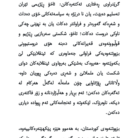
گرێدراوی ڕەفتاری ئەکتەرەکانن: ئاخۆ ڕێژیمی ئێران
تەسلیم دەبێت، یان نا درێژە بە سیاسەتەکانی خۆی دەدات
و شەڕەکە گەورەتر و فراوانتر دەکات یان بە نهێنی چەکی
ناوکی دروست دەکات؛ ئاخۆ، شکستی سەربازیی ڕێژیم و
قوڵبوونەوەی قەیرانەکانی دەبنە هۆی دروستبوونی
بزووتنەوەیەکی فراوانی جەماوەری کە ئینقلابێکی لێ
بکەوێتەوە -هەروەک بەشێکی بەرچاوی ئینقلابەکان دوای
شکست یان ململانێ و شەڕی دەرەکی ڕوویان داوە-
وڵاتانانی ڕۆژئاوایی چۆن مامەڵە لەگەڵ هەرکام لە
ئەگەرەکان دەکەن؛ ئەم بڕیار و هەڵبژاردنانە و زۆر فاکتەری
دیکە، ناوەرۆک، لێکەوتە و ئەنجامەکانی ئەم ڕووادە دیاری
دەکەن.
بزووتنەوەی کوردستان، بە هەموو هێزە پێکهێنەرەکانییەوە،