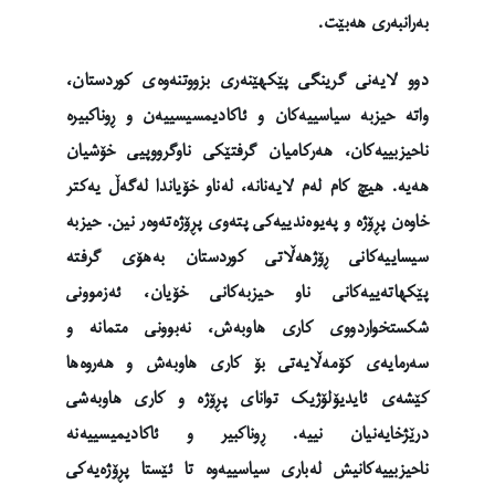
بەرانبەری هەبێت.
دوو لایەنی گرینگی پێکهێنەری بزووتنەوەی کوردستان،
واتە حیزبە سیاسییەکان و ئاکادیمسیسییەن و ڕوناکبیرە
ناحیزبییەکان، هەرکامیان گرفتێکی ناوگرووپیی خۆشیان
هەیە. هیچ کام لەم لایەنانە، لەناو خۆیاندا لەگەڵ یەکتر
خاوەن پڕۆژە و پەیوەندییەکی پتەوی پڕۆژەتەوەر نین. حیزبە
سیساییەکانی ڕۆژهەڵاتی کوردستان بەهۆی گرفتە
پێکهاتەییەکانی ناو حیزبەکانی خۆیان، ئەزموونی
شکستخواردووی کاری هاوبەش، نەبوونی متمانە و
سەرمایەی کۆمەڵایەتی بۆ کاری هاوبەش و هەروەها
کێشەی ئایدیۆلۆژیک توانای پڕۆژە و کاری هاوبەشی
درێژخایەنیان نییە. ڕوناکبیر و ئاکادیمیسییەنە
ناحیزبییەکانیش لەباری سیاسییەوە تا ئێستا پڕۆژەیەکی