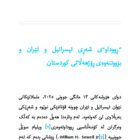
“ڕووداو”ی شەڕی ئیسرائیل و ئێران و
بزووتنەوەی ڕۆژهەڵاتی کوردستان
دوای هێرشەکانی ١٣ مانگی جوونی ٢٠٢٥، ململانێکانی
نێوان ئیسرائیل و ئێران چوونە قۆناغێکی نوێوە و شەڕێکی
بەربڵاوی لێ کەوتەوە. لەم وتارەدا هەوڵ دەدەم بە کەڵک
وەرگرتن لە کۆمەڵناسیی ڕووداوتەوەری
[1]
ویلیام سوێڵ
جوونییە (William H. Sewell Jr
[2]
.) پێشانی بدەم کە ئەم