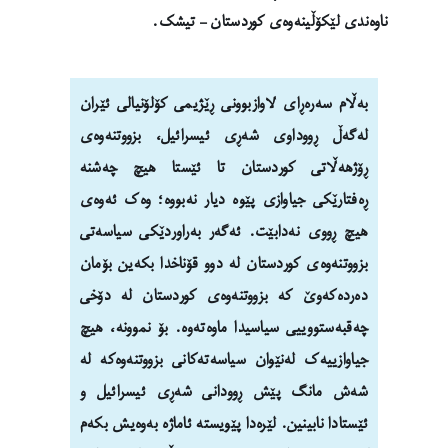
ناوەندی لێکۆڵینەوەی کوردستان – تیشک.
بەڵام سەرەڕای لاوازبوونی ڕێژیمی کۆلۆنیالی ئێران
لەگەڵ ڕووداوی شەڕی ئیسرائیل، بزووتنەوەی
ڕۆژهەڵاتی کوردستان تا ئێستا هیچ چەشنە
ڕەفتارێکی جیاوازی پێوە دیار نەبووە؛ وەک ئەوەی
هیچ ڕووی نەدابێت. ئەگەر بەراوردێکی سیاسەتی
بزووتنەوەی کوردستان لە دوو قۆناخدا بکەین بۆمان
دەردەکەوێ کە بزووتنەوەی کوردستان لە دۆخی
چەقبەستووییی سیاسیدا ماوەتەوە. بۆ نموونە، هیچ
جیاوازییەک لەنێوان سیاسەتەکانی بزووتنەوەکە لە
شەش مانگ پێش ڕوودانی شەڕی ئیسرائیل و
ئێستادا نابینین. لێرەدا پێویستە ئاماژە بەوەیش بکەم