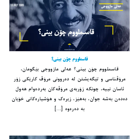
قاسملووم چۆن بینی؟
قاسملووم چۆن بینی؟ عەلی مازووجی بێگومان،
مرۆڤناسی و تێگەیشتن لە دەروونی مرۆڤ کارێکی زۆر
ئاسان نییە، چونکە زۆربەی مرۆڤەکان بەردەوام هەوڵ
دەدەن بەشە جوان، بەهێز، زیرەک و هۆشیارەکانی خۆیان
بە دەرەوە [...]