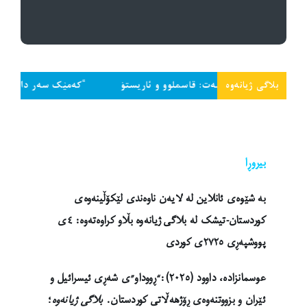
بلاگی ژیانەوە
یاسەت: قاسملوو و ئاریستۆ
“کەمێک سەر داخە و تاجەگوڵینەکەت دا
بیروڕا
بە شێوەی ئانلاین لە لایەن ناوەندی لێکۆڵینەوەی
کوردستان-تیشک لە بلاگی ژیانەوە بڵاو کراوەتەوە: ٤ی
پووشپەڕی ٢٧٢٥ی کوردی
عوسمانزاده، داوود (٢٠٢٥):
“ڕووداو”ی شەڕی ئیسرائیل و
ئێران و بزووتنەوەی ڕۆژهەڵاتی کوردستان
.
بلاگی ژیانەوە
؛