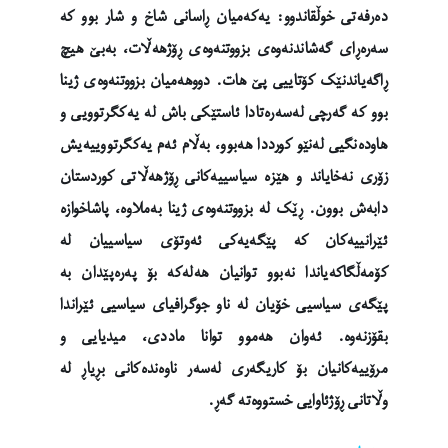
دەرفەتی خوڵقاندوو: یەکەمیان ڕاسانی شاخ و شار بوو کە
سەرەڕای گەشاندنەوەی بزووتنەوەی ڕۆژهەڵات، بەبێ هیچ
ڕاگەیاندنێک کۆتاییی پێ هات. دووهەمیان بزووتنەوەی ژینا
بوو کە گەرچی لەسەرەتادا ئاستێکی باش لە یەکگرتوویی و
هاودەنگیی لەنێو کورددا هەبوو، بەڵام ئەم یەکگرتووییەیش
زۆری نەخایاند و هێزە سیاسییەکانی ڕۆژهەڵاتی کوردستان
دابەش بوون. ڕێک لە بزووتنەوەی ژینا بەملاوە، پاشاخوازە
ئێرانییەکان کە پێگەیەکی ئەوتۆی سیاسییان لە
کۆمەڵگاکەیاندا نەبوو توانیان هەلەکە بۆ پەرەپێدان بە
پێگەی سیاسیی خۆیان لە ناو جوگرافیای سیاسیی ئێراندا
بقۆزنەوە. ئەوان هەموو توانا ماددی، میدیایی و
مرۆییەکانیان بۆ کاریگەری لەسەر ناوەندەکانی بڕیاڕ لە
وڵاتانی ڕۆژئاوایی خستووەتە گەڕ.