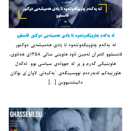
لە یەکەم چاوپێکەوتنەوە تا یادی هەمیشەیی دوکتور قاسملوو
لە یەکەم چاوپێکەوتنەوە تا یادی هەمیشەیی دوکتور
قاسملوو کامران ئەمین ئاوە هاوینی ساڵی ١٣٥٨ی هەتاوی،
هاوینێکی گەرم و پڕ لە جووڵەی سیاسی بوو. لەگەڵ
هاوڕێیەکم لەبەردەم نووسینگەی "یەکیەتی لاوان"ی بۆکان
دانیشتبووین [...]