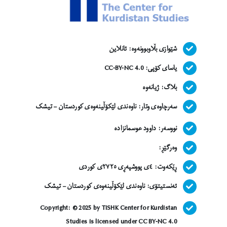
شێوازی بڵاوبوونەوە: ئانلاین
یاسای کۆپی: CC-BY-NC 4.0
بلاگ: ژیانەوە
سەرچاوەی وتار: ناوەندی لێکۆڵینەوەی کوردستان – تیشک
نووسەر: داوود عوسمانزاده
وەرگێڕ:
ڕێکەوت: ٤ی پووشپەڕی ٢٧٢٥ی کوردی
ئەنستیتۆی: ناوەندی لێکۆڵینەوەی کوردستان – تیشک
Copyright: © 2025 by TISHK Center for Kurdistan
Studies is licensed under CC BY-NC 4.0