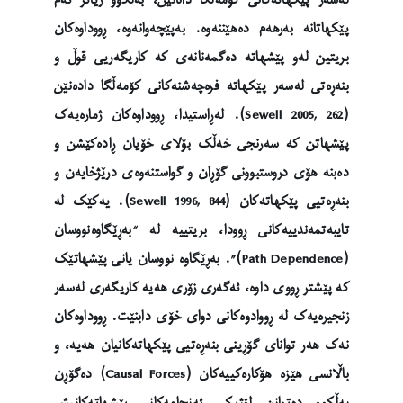
پێکهاتانە بەرهەم دەهێننەوە. بەپێچەوانەوە، ڕووداوەکان
بریتین لەو پێشهاتە دەگمەنانەی کە کاریگەریی قوڵ و
بنەڕەتی لەسەر پێکهاتە فرەچەشنەکانی کۆمەڵگا دادەنێن
(Sewell 2005, 262). لەڕاستیدا، ڕووداوەکان ژمارەیەک
پێشهاتن کە سەرنجی خەڵک بۆلای خۆیان ڕادەکێشن و
دەبنە هۆی دروستبوونی گۆڕان و گواستنەوەی درێژخایەن و
بنەڕەتیی پێکهاتەکان (Sewell 1996, 844). یەکێک لە
تایبەتمەندییەکانی ڕوودا، بریتییە لە “بەڕێگاوەنووسان
(Path Dependence)”. بەڕێگاوە نووسان یانی پێشهاتێک
کە پێشتر ڕووی داوە، ئەگەری زۆری هەیە کاریگەری لەسەر
زنجیرەیەک لە ڕووادوەکانی دوای خۆی دابنێت. ڕووداوەکان
نەک هەر توانای گۆڕینی بنەڕەتیی پێکهاتەکانیان هەیە، و
باڵانسی هێزە هۆکارەکییەکان (Causal Forces) دەگۆڕن
بەڵکوو دەتوانن لۆژیکی ئەنجامەکانی پێشهاتەکانیش