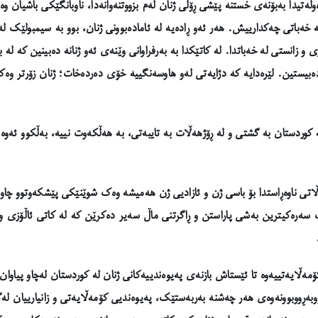
ەوڵەتیدا بەبۆنەی خستنە پێشی ڕۆڵی ژنان لەم بزووتنەوانەدا، ناوبانگێکی باشیان
 خەباتی چەکدارییش. هەر ئەو ڕادەیە لە ئامادەبوونی ژنان، بوو بە سیمبولێک لە
ی و زانستی لە خەباتدا. لە کاتێکدا بە بەرفراوانی وێنەی ئەو ژنانە دەبینین کە لە 
ی دەبیستین. لێرەدایە کە دژایەتی لەو هاوسەنگییە خۆی دەردەخات؛ ژنان زۆرت
، لە کوردستان بە گشتی و لە ڕۆژهەڵات بە تایبەتی، بە هەڵکەوت نییە، بەڵکوو ئ
تی ناوەڕاستدا بۆ باسی ژن و ئازادیی ژن هەمیشە وەک شوێنێکی پێشکەوتوو چاوی 
 سەرەکیترین بەشی پاراستن و ڕاگرتنی ماڵ سەیر دەکرێن کە لە کاتی ئاڵۆزی 
ۆمەڵایەتییەوە تا ئێستاش بازنەی پەیوەندییەکانی ژنان لە کوردستان لەچاو پیاوا
ووبەڕووبوونەوەی هەر چەشنە بەربەستێک، پەیوەندیی کۆمەڵایەتی و زانیارییان لەگە