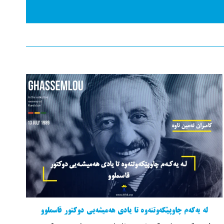
لە یەکەم چاوپێکەوتنەوە تا یادی هەمیشەیی دوکتور قاسملوو