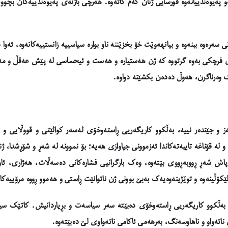
 پەیوەندییانەوە قورسایی ژنان کەم کاتەوە. هەرچی بازنەی پەیوەندییەکان بچووک
ی سەرەوە ببنەوە و بیانهەوێت خۆ بخزێننە ناو بوارە سیاسییە زانستییەکانەوە، ئ
ردی فرچکی بەوە گرتووە کە ژن هەستیارە و هەست و ئیحساسی لە پێش عەقڵ و مە
 وەرناگرن، هەوڵ دەدەن بکشێنە دواوە.
ز و جێندەر نییە، بەڵکوو کاریگەریی ڕاستەوخۆی لەسەر کوالێتی و قووڵایی و ه
 لە قۆناغە تایبەتەکاندا ئەزموونی جیاوازی هەیە؛ بۆ نموونە لە شەڕ و شۆڕشدا، ژنا
پاش شەڕ ڕووبەڕووی بێتەوە، وەک بارگرانیی فشارەکانی دەسەڵات، هەژاری، ئ
لێکۆڵینەوە و توێژینەوەیەک بەبێ بوونی ژن ناتوانێت ڕاستی و هەموو ڕووە مرۆییەک
ت، بەڵکوو کاریگەریی ڕاستەوخۆی دەبێتە سەر سیاسەت و بڕیاردانیش. کاتێک سیاس
ەواو و ناهاوسەنگ، بەرهەمی ئاکامی ناتەواوی لێ دەبێتەوە.