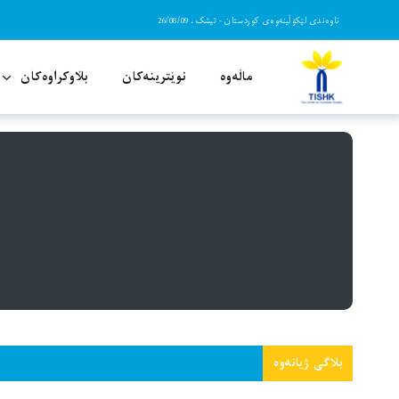
Ski
ناوەندی لێکۆڵینەوەی کوردستان - تیشک، 26/08/09
t
conten
ماڵەوە
نوێترینەکان
بڵاوکراوەکان
““ژیانەوە” بلاگێکی ڕووناکبیری، سیاسی و ش
هاو
بلاگی ژیانەوە