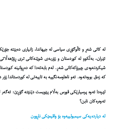
لە کاتی شەڕ و ئاڵوگۆڕی سیاسی لە جیهاندا، زانیاری دەبێتە جۆر
ئێران، بەڵکوو لە کوردستان و زۆربەی شوێنەکانی تری ڕۆژهەڵاتی ن
شیکردنەوەی چیرۆکەکانی شەڕ. لەم بابەتەدا کە دەڕوانینە کوردستان،
کە زەق بووەتەوە. ئەو ناهاوسەنگییە بە تایبەتی لە کوردستاندا زۆ
لێرەدا ئەوە پرسیارێکی قورس بەڵام پێویست دێنێتە گۆڕێ: ئەگەر لە
تەوەرەکان نابن؟
لە دیاردەیەکی سیمبولییەوە بۆ واقیعێکی ناڕوون