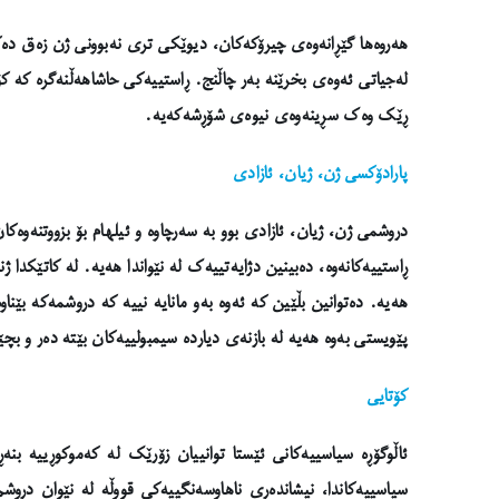
هەروەها گێڕانەوەی چیرۆکەکان، دیوێکی تری نەبوونی ژن زەق دەکە
لەجیاتی ئەوەی بخرێنە بەر چاڵنج. ڕاستییەکی حاشاهەڵنەگرە کە ک
ڕێک وەک سڕینەوەی نیوەی شۆڕشەکەیە.
پارادۆکسی ژن، ژیان، ئازادی
دروشمی ژن، ژیان، ئازادی بوو بە سەرچاوە و ئیلهام بۆ بزووتنەوەک
ڕاستییەکانەوە، دەبینین دژایەتییەک لە نێواندا هەیە. لە کاتێکدا 
هەیە. دەتوانین بڵێین کە ئەوە بەو مانایە نییە کە دروشمەکە بێنا
پێویستی بەوە هەیە لە بازنەی دیاردە سیمبولییەکان بێتە دەر و بچێ
کۆتایی
ئاڵوگۆڕە سیاسییەکانی ئێستا توانییان زۆرێک لە کەموکوڕییە بنە
سیاسییەکاندا، نیشاندەری ناهاوسەنگییەکی قووڵە لە نێوان دروشم