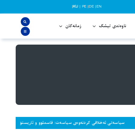
|
KU
|
PE
|
DE
|
EN
ناوەندی تیشک
زمانەکان
ێک دەداتەوە و لەژێر چاودێریی گرووپێک لە
.”
ەخلاقی کردنەوەی سیاسەت: قاسملوو و ئاریستۆ
“کەمێک سەر داخە 