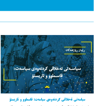
سیاسەتی ئەخلاقی کردنەوەی سیاسەت: قاسملوو و ئاریستۆ