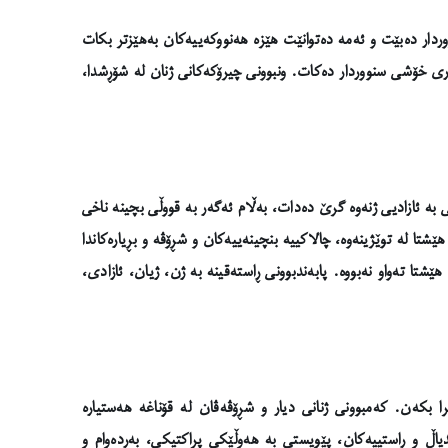
ردار دەبێت و ئەمە دەتوانێت هێزە هەنووکەییەکان بەهێزتر بکات
ری خۆشی سنووردار دەکات. ونبوونی چیرۆکەکانی ژنان لە شۆڕشدا،
 بە ئازادیی ژنەوە گرێ دەدات، بەڵام ئەگەر بە قووڵی بچینە ناخی
شتا لە توێژینەوە، چالاکییە بنچینەییەکان و شڕۆڤە و بڕیارەکاندا
شتا تەواو نەبووە. پابەندبوونی ڕاستەقینە بە ژن، ژیان، ئازادی،
را بکەن. کەمبوونی ژنانی دیار و شڕۆڤەڤان لە قۆناغە هەستیارە
دیاڵ و ڕاستییەکان، پێویستی بە هەوڵێکی پڕاکتیکی، بەردەوام و