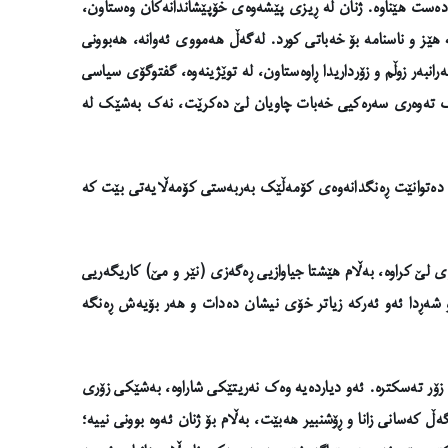
 وەدەست هێناوە. ژنان لە ڕیزی پێشەوەی خۆپێشاندانەکان وەستاون،
 هێز و ناسنامە بۆ خەباتی کورد. لەگەڵ هەمووی ئەوانە، هەبوونی
بەرانبەر زوڵم و زۆرداریدا ڕاوەستاون، لە توێژینەوە، گفتوگۆی سیاسی
ر وەک تەوەری سەرەکیی خەبات چاویان لێ دەکرێت، نەک بەشێک لە
ەوە دەتوانێت ڕەنگدانەوەی کۆمەڵێک بەربەستی کۆمەڵایەتی بێت کە
لێ کراوە، بەڵام هێشتا جیاوازیی ڕەگەزی (نێر و مێ) کاریگەریی
و شەڕدا ئەو ئەرکە زیاتر خۆی نیشان دەدات و هەر بۆیەش ڕەنگە
ن زۆر تەسکترە. ئەو دیاردەیە وەک نەریتێکی شاراوە، بەشێکی زۆری
ڵ کەسانی زانا و ڕۆشنبیر هەبێت، بەڵام بۆ ژنان ئەوە بوونی نییە؛