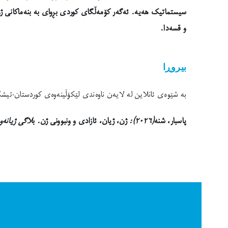
سیستماتیک هەیە. ئەگەر کۆمەڵگای کوردی بڕوای بە بنەماکانی ژن، 
و قسەدا.
بیروڕا
بە شێوەی ئانلاین لە لایەن ناوەندی لێکۆڵینەوەی کوردستان-تیشک لە بلاگی ژیانەوە
پاسبار، شنە
(٢٠٢٦):
ژن، ژیان، ئازادی و ونبوونی ژن
. ب
لاگی ژیانەو