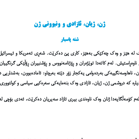
ژن، ژیان، ئازادی و ونبوونی ژن
شنە پاسبار
ێک لە هێز و وەک چەکێکی بەهێز، کاری پێ دەکرێت. شەڕی ئەمریکا و ئیسرائیل 
اوەڕاستیش. لەم کاتەدا توێژەران و ڕۆژنامەنووس و ڕۆشنبیران ڕۆڵێکی گرنگییان
 ناهاوسەنگییەکی بەردەوامی یەکجار زۆر دێتە بەرچاو: ئامادەبوون، بەشداریی دیا
ر دیارە کە دروشمی ژن، ژیان، ئازادی وەک بنەمایەکی سەرەکیی سیاسی و کولتووری 
م کۆمەڵگایەدا ژنان وەک ناوەندی بیری ئازاد سەیریان دەکرێت، ئەدی بۆچی لە کات