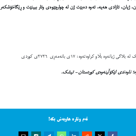
ژیان، ئازادی هەیە، ئەوە دەبێت ژن لە چوارچێوەی وتار ببینێت و ڕێگاخۆشکەر بێ
 بڵاو کراوەتەوە: ١٧ی بانەمەڕی ٢٧٢٦ی کوردی
ە؛ ناوەندی لێکۆڵینەوەی کوردستان – تیشک.
ئەم وتارە هاوبەش بکە!