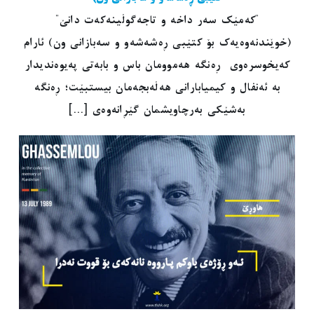
"کەمێک سەر داخە و تاجەگوڵینەکەت دانێ"
(خوێندنەوەیەک بۆ کتێبی ڕەشەشەو و سەبازانی ون) ئارام
کەیخوسرەوی ڕەنگە هەموومان باس و بابەتی پەیوەندیدار
بە ئەنفال و کیمیابارانی هەڵەبجەمان بیستبێت؛ ڕەنگە
بەشێکی بەرچاویشمان گێڕانەوەی [...]