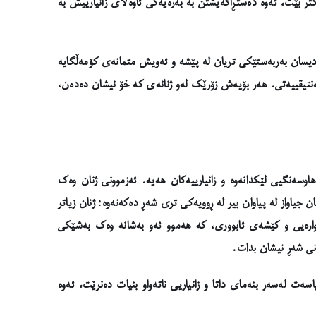
تر بێت، ئەوە دەستڕاگەیشتن بە بەرەیەکی ئاوەڵای زانیارییش بە
ەوا دیسان بەربەستێکی تریان لە پێشە و ئەویش متمانەی کۆمەڵگایە
نتیقییەتی. هەر بۆیەش زۆرێک لەو ژنانەی کە خۆ نیشان دەدەن،
اوسەنگیی لێکدانەوە و زانیارییەکان هەیە. ئەزموونی ژنان وەک
ن جیاواز لە پیاوان بیر لە ڕوویەکی تری شەڕ دەکەنەوە؛ ژنان زیاتر
اوارەیی و کێشەی ئابووری، کە هەموو ئەو بەشانە وەک بەشێکی
انی شەڕ نیشان بدات.
ەت لەسەر بنەمای داتا و زانیاریی ناتەواو بنیات دەنرێت، ئەوە