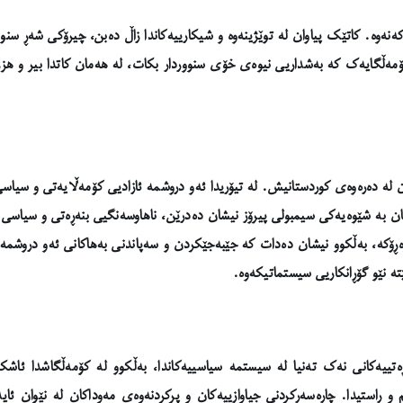
نەوە. کاتێک پیاوان لە توێژینەوە و شیکارییەکاندا زاڵ دەبن، چیرۆکی شەڕ سنوو
ۆمەڵگایەک کە بەشداریی نیوەی خۆی سنووردار بکات، لە هەمان کاتدا بیر و هز
ان لە دەرەوەی کوردستانیش. لە تیۆریدا ئەو دروشمە ئازادیی کۆمەڵایەتی و سیاسی
ژنان بە شێوەیەکی سیمبولی پیرۆز نیشان دەدرێن، ناهاوسەنگیی بنەڕەتی و سیاسی هێ
وەڕۆکە، بەڵکوو نیشان دەدات کە جێبەجێکردن و سەپاندنی بەهاکانی ئەو دروشمە هێ
تە نێو گۆڕانکاریی سیستماتیکەوە.
ڕەتییەکانی نەک تەنیا لە سیستمە سیاسییەکاندا، بەڵکوو لە کۆمەڵگاشدا ئاشک
 و ڕاستیدا. چارەسەرکردنی جیاوازییەکان و پڕکردنەوەی مەوداکان لە نێوان ئای