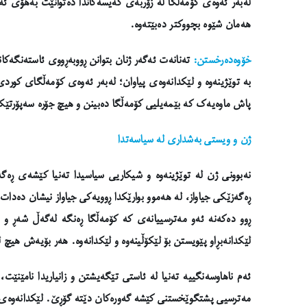
لەبەر ئەوەی کۆمەڵگا لە زۆربەی کەیسەکاندا دەتوانێت بەهۆی ئەو
هەمان شێوە بچووکتر دەبێتەوە.
خۆوەدەرخستن:
تەنانەت ئەگەر ژنان بتوانن ڕووبەڕووی ئاستەنگەکان
بە توێژینەوە و لێکدانەوەی پیاوان؛ لەبەر ئەوەی کۆمەڵگای کو
پاش ماوەیەک کە بێمەیلیی کۆمەڵگا دەبینن و هیچ جۆرە سەپۆرتێک
ژن و ویستی بەشداری لە سیاسەتدا
نەبوونی ژن لە توێژینەوە و شیکاریی سیاسیدا تەنیا کێشەی ڕەگە
ڕەگەزێکی جیاواز، لە هەموو بوارێکدا ڕوویەکی جیاواز نیشان دەدات و
ڕوو دەکەنە ئەو مەترسییانەی کە کۆمەڵگا ڕەنگە لەگەڵ شەڕ و 
لێکدانەبڕاو پێویستن بۆ لێکۆڵینەوە و لێکدانەوە. هەر بۆیەش هیچ 
ئەم ناهاوسەنگییە تەنیا لە ئاستی تێگەیشتن و زانیاریدا نامێنێ
مەترسیی پشتگوێخستنی کێشە گەورەکان دێتە گۆڕێ. لێکدانەوەی نات