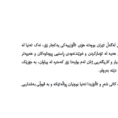
لەگەڵ ئێران بووەتە هۆی ئاڵۆزییەکی یەکجار زۆر، نەک تەنیا لە
 هەیە لە تۆمارکردن و خوێندنەوەی ڕاستیی ڕووداوەکان و هەروەتر
ر و کاریگەریی ژنان لەم بوارەدا زۆر کەمترە لە پیاوان، بە جۆرێک
دێتە بەرچاو.
ی شەڕ و ئاڵۆزیدا تەنیا بوونیان ڕواڵەتێکە و بە قووڵی بەشداریی