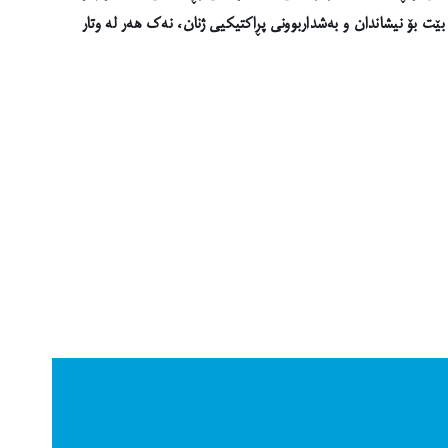
ت بۆ نیشاندان و بەشداربوونی پڕاکتیکیی ژنان، نەک هەر لە وتار