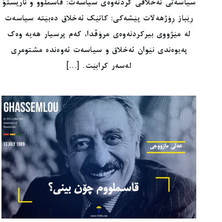
سیاسەتی ئەخلاقی کردنەوەی سیاسەت: قاسملوو و ئاریستۆ
ڕێباز ڕۆژهەڵات پێشەکی: کاتێک ئەخلاق دەبێتە سیاسەت
لە مێژووی بیرکردنەوەی مرۆڤدا، کەم پرسیار هەیە وەک
پەیوەندی نێوان ئەخلاق و سیاسەت ئەوەندە مشتومڕی
لەسەر کرابێت. [...]