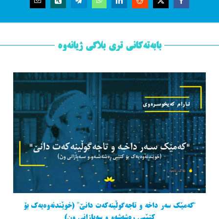
بابەتەکانی تری بلاگی ژیانەوە
“کەمێک سەر داخە و تاجەگوڵینەکەت دانێ” (خوێندنەوەیەک بۆ
کتێبی ڕەشەشەو و سەبازانی ون)