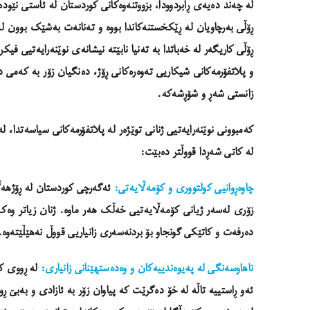
لە چەند دەیەی ڕابردوودا، بزووتنەوەکانی کوردستان لە ئاستی نێود
ڕۆڵی بەرچاویان لە ڕێکخستنەکاندا بووە و تەنانەت بەشێک بوون لە
ڕۆڵی کاریگەر لە خەباتدا بە تەنیا نابێتە نیشانەی نوێنەرایەتیی فیکر
و پلاتفۆرمەکانی شیکاریی تەوەرەکانی ڕۆژ، دەنگیان زۆر بە کەم
زانستی شەڕ و شۆڕشەکە.
کەمبوونی نوێنەرایەتیی ژنانی توێژەر لە پلاتفۆرمەکانی سیاسەتدا
لە کاتی شەڕدا قووڵتر دەبێت:
چاوەڕوانیی کولتووری و کۆمەڵایەتی:
ئەگەرچی کوردستان لە ڕۆژهەڵا
زۆری لەسەر ژیانی کۆمەڵایەتیی خەڵک هەر ماوە. ژنان زیاتر وەک
دەرفەت و کاتێکی گونجاو بۆ بردنەسەری زانیاریی قووڵ نەهێڵێتەوە.
ناهاوسەنگی لە پەیوەندییەکان و وەدەستهێنانی زانیاری:
لە ڕووی ک
ئەو ڕاستییە تاڵە لە خۆ دەگرێت کە پیاوان زۆر بە ئازادی و بەبێ ڕ