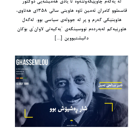
لە یەکەم چاوپێکەوتنەوە تا یادی هەمیشەیی دوکتور
قاسملوو کامران ئەمین ئاوە هاوینی ساڵی ١٣٥٨ی هەتاوی،
هاوینێکی گەرم و پڕ لە جووڵەی سیاسی بوو. لەگەڵ
هاوڕێیەکم لەبەردەم نووسینگەی "یەکیەتی لاوان"ی بۆکان
دانیشتبووین [...]