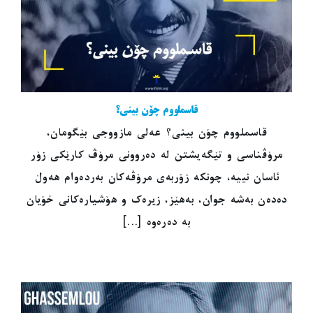
قاسملووم چۆن بینی؟
قاسملووم چۆن بینی؟ عەلی مازووجی بێگومان،
مرۆڤناسی و تێگەیشتن لە دەروونی مرۆڤ کارێکی زۆر
ئاسان نییە، چونکە زۆربەی مرۆڤەکان بەردەوام هەوڵ
دەدەن بەشە جوان، بەهێز، زیرەک و هۆشیارەکانی خۆیان
بە دەرەوە [...]