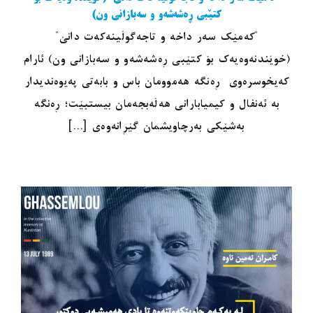
کتێبی ڕەشەشەو و سەبازانی ون)
"کەمێک سەر داخە و تاجەگوڵینەکەت دانێ"
(خوێندنەوەیەک بۆ کتێبی ڕەشەشەو و سەبازانی ون) ئارام
کەیخوسرەوی ڕەنگە هەموومان باس و بابەتی پەیوەندیدار
بە ئەنفال و کیمیابارانی هەڵەبجەمان بیستبێت؛ ڕەنگە
بەشێکی بەرچاویشمان گێڕانەوەی [...]