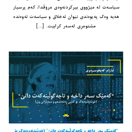
سیاسەت لە مێژووی بیرکردنەوەی مرۆڤدا، کەم پرسیار
هەیە وەک پەیوەندی نێوان ئەخلاق و سیاسەت ئەوەندە
مشتومڕی لەسەر کرابێت. [...]
“کەمێک سەر داخە و تاجەگوڵینەکەت دانێ” (خوێندنەوەیەک بۆ