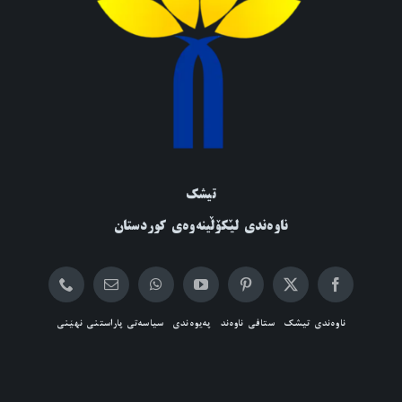
تیشک
ناوەندی لێکۆڵینەوەی کوردستان
ناوەندی تیشک
ستافی ناوەند
پەیوەندی
سیاسەتی پاراستنی نهێنی