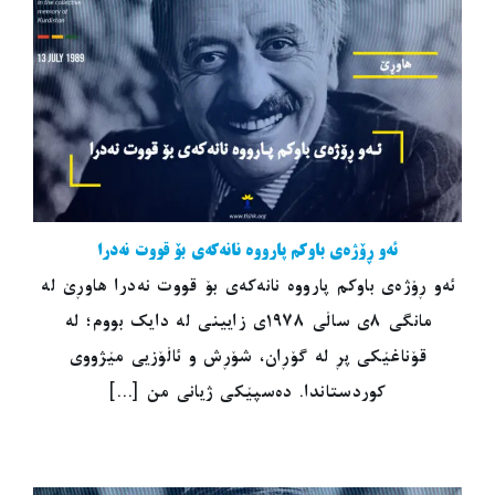
ئەو ڕۆژەی باوکم پارووە نانەکەی بۆ قووت نەدرا
ئەو ڕۆژەی باوکم پارووە نانەکەی بۆ قووت نەدرا هاوڕێ لە
مانگی ٨ی ساڵی ١٩٧٨ی زایینی لە دایک بووم؛ لە
قۆناغێکی پڕ لە گۆڕان، شۆڕش و ئاڵۆزیی مێژووی
کوردستاندا. دەسپێکی ژیانی من [...]