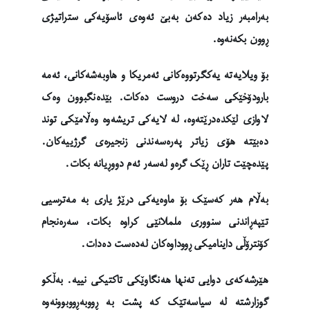
بەرامبەر زیاد دەکەن بەبێ ئەوەی ئاسۆیەکی ستراتیژی
ڕوون بکەنەوە.
بۆ ویلایەتە یەکگرتووەکانی ئەمریکا و هاوبەشەکانی، ئەمە
بارودۆخێکی سەخت دروست دەکات. بێدەنگبوون وەک
لاوازی لێکدەدرێتەوە، لە لایەکی تریشەوە وەڵامێکی توند
دەبێتە هۆی زیاتر پەرەسەندنی زنجیرەی گرژییەکان.
پێدەچێت تاران ڕێک گرەو لەسەر ئەم دووڕیانە بکات.
بەڵام هەر کەسێک بۆ ماوەیەکی درێژ یاری بە مەترسیی
تێپەڕاندنی سنووری ململانێی کراوە بکات، سەرەنجام
کۆنترۆڵی داینامیکی ڕووداوەکان لەدەست دەدات.
هێرشەکەی دوایی تەنها هەنگاوێکی تاکتیکی نییە. بەڵکو
گوزارشتە لە سیاسەتێک کە پشت بە ڕووبەڕووبوونەوە