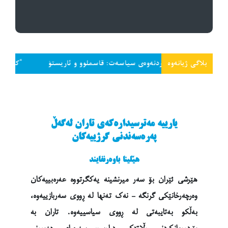
بلاگی ژیانەوە
ەخلاقی کردنەوەی سیاسەت: قاسملوو و ئاریستۆ
“کەمێک سەر داخە و
یارییە مەترسیدارەکەی تاران لەگەڵ
پەرەسەندنی گرژییەکان
هێلینا باوەرنفایند
هێرشی ئێران بۆ سەر میرنشینە یەکگرتووە عەرەبییەکان
وەرچەرخانێکی گرنگە – نەک تەنها لە ڕووی سەربازییەوە،
بەڵکو بەتایبەتی لە ڕووی سیاسییەوە. تاران بە