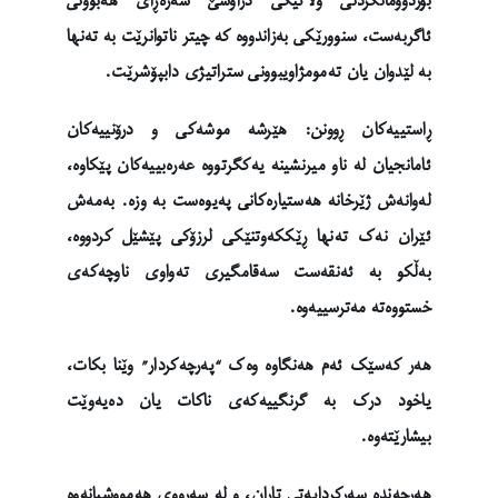
بۆردوومانکردنی وڵاتێکی دراوسێ سەرەڕای هەبوونی
ئاگربەست، سنوورێکی بەزاندووە کە چیتر ناتوانرێت بە تەنها
بە لێدوان یان تەمومژاویبوونی ستراتیژی دابپۆشرێت.
ڕاستییەکان ڕوونن: هێرشە موشەکی و درۆنییەکان
ئامانجیان لە ناو میرنشینە یەکگرتووە عەرەبییەکان پێکاوە،
لەوانەش ژێرخانە هەستیارەکانی پەیوەست بە وزە. بەمەش
ئێران نەک تەنها ڕێککەوتنێکی لرزۆکی پێشێل کردووە،
بەڵکو بە ئەنقەست سەقامگیری تەواوی ناوچەکەی
خستووەتە مەترسییەوە.
هەر کەسێک ئەم هەنگاوە وەک “پەرچەکردار” وێنا بکات،
یاخود درک بە گرنگییەکەی ناکات یان دەیەوێت
بیشارێتەوە.
هەرچەندە سەرکردایەتی تاران، و لە سەرووی هەمووشیانەوە