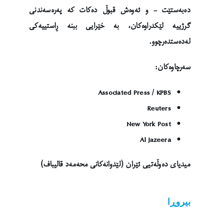
دەبەستێت – و ئەوەش قبوڵ دەکات کە پەرەسەندنی
گرژییە لێکدراوەکان، بە خێرایی ببنە ڕاستییەکی
لەدەستدەرچوو.
سەرچاوەکان:
Associated Press / KPBS
Reuters
New York Post
Al Jazeera
میدیای دەوڵەتیی ئێران (لێدوانەکانی محەمەد قالیباف)
بیروڕا