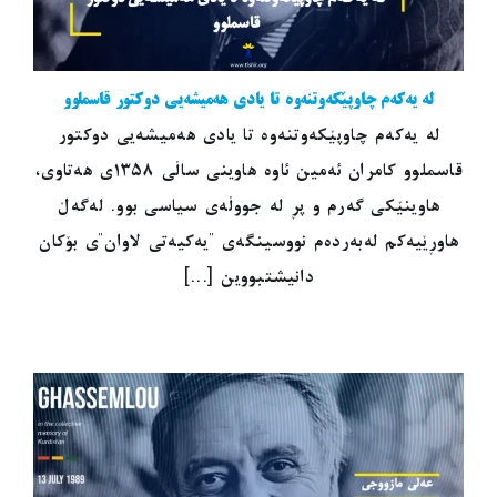
لە یەکەم چاوپێکەوتنەوە تا یادی هەمیشەیی دوکتور قاسملوو
لە یەکەم چاوپێکەوتنەوە تا یادی هەمیشەیی دوکتور
قاسملوو کامران ئەمین ئاوە هاوینی ساڵی ١٣٥٨ی هەتاوی،
هاوینێکی گەرم و پڕ لە جووڵەی سیاسی بوو. لەگەڵ
هاوڕێیەکم لەبەردەم نووسینگەی "یەکیەتی لاوان"ی بۆکان
دانیشتبووین [...]