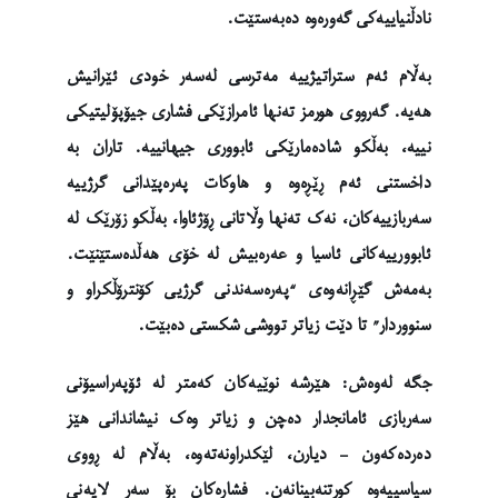
نادڵنیاییەکی گەورەوە دەبەستێت.
بەڵام ئەم ستراتیژییە مەترسی لەسەر خودی ئێرانیش
هەیە. گەرووی هورمز تەنها ئامرازێکی فشاری جیۆپۆلیتیکی
نییە، بەڵکو شادەمارێکی ئابووری جیهانییە. تاران بە
داخستنی ئەم ڕێڕەوە و هاوکات پەرەپێدانی گرژییە
سەربازییەکان، نەک تەنها وڵاتانی ڕۆژئاوا، بەڵکو زۆرێک لە
ئابوورییەکانی ئاسیا و عەرەبیش لە خۆی هەڵدەستێنێت.
بەمەش گێڕانەوەی “پەرەسەندنی گرژیی کۆنترۆڵکراو و
سنووردار” تا دێت زیاتر تووشی شکستی دەبێت.
جگە لەوەش: هێرشە نوێیەکان کەمتر لە ئۆپەراسیۆنی
سەربازی ئامانجدار دەچن و زیاتر وەک نیشاندانی هێز
دەردەکەون – دیارن، لێکدراونەتەوە، بەڵام لە ڕووی
سیاسییەوە کورتنەبینانەن. فشارەکان بۆ سەر لایەنی