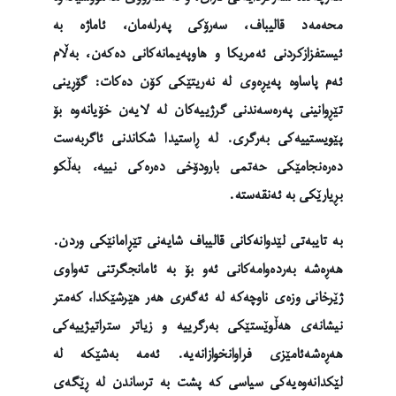
محەمەد قالیباف، سەرۆکی پەرلەمان، ئاماژە بە
ئیستفزازکردنی ئەمریکا و هاوپەیمانەکانی دەکەن، بەڵام
ئەم پاساوە پەیڕەوی لە نەریتێکی کۆن دەکات: گۆڕینی
تێڕوانینی پەرەسەندنی گرژییەکان لە لایەن خۆیانەوە بۆ
پێویستییەکی بەرگری. لە ڕاستیدا شکاندنی ئاگربەست
دەرەنجامێکی حەتمی بارودۆخی دەرەکی نییە، بەڵکو
بڕیارێکی بە ئەنقەستە.
بە تایبەتی لێدوانەکانی قالیباف شایەنی تێڕامانێکی وردن.
هەڕەشە بەردەوامەکانی ئەو بۆ بە ئامانجگرتنی تەواوی
ژێرخانی وزەی ناوچەکە لە ئەگەری هەر هێرشێکدا، کەمتر
نیشانەی هەڵوێستێکی بەرگرییە و زیاتر ستراتیژییەکی
هەڕەشەئامێزی فراوانخوازانەیە. ئەمە بەشێکە لە
لێکدانەوەیەکی سیاسی کە پشت بە ترساندن لە ڕێگەی