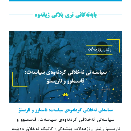
بابەتەکانی تری بلاگی ژیانەوە
سیاسەتی ئەخلاقی کردنەوەی سیاسەت: قاسملوو و ئاریستۆ
سیاسەتی ئەخلاقی کردنەوەی سیاسەت: قاسملوو و
ئاریستۆ ڕێباز ڕۆژهەڵات پێشەکی: کاتێک ئەخلاق دەبێتە