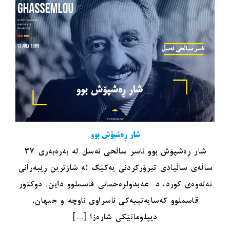
شار ڕەشپۆش بوو
شار ڕەشپۆش بوو ناسر ساڵحی ئەسڵ لە بەرەبەری ٣٧
ساڵەی ساڵیادی تیرۆرکردنی یەکێک لە شازترین ڕێبەرانی
نەتەوەی کورد، د. عەبدولڕەحمانی قاسملوو داین. دوکتۆر
قاسملوو کەسایەتییەکی ناسراوی ناوچە و جیهان،
دیپلۆماتێکی شارەزا [...]