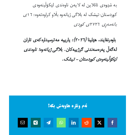
بە شێوەی ئانلاین لە لایەن ناوەندی لێکۆڵینەوەی
کوردستان-تیشک لە بلاگی ژیانەوە بڵاو کراوەتەوە:
١٦ی
بانەمەڕی ٢٧٢٦ی کوردی
باوەرنفایند، هێلینا
(٢٠٢٦):
یارییە مەترسیدارەکەی تاران
لەگەڵ پەرەسەندنی گرژییەکان
. ب
لاگی ژیانەوە؛ ناوەندی
لێکۆڵینەوەی کوردستان – تیشک.
ئەم وتارە هاوبەش بکە!