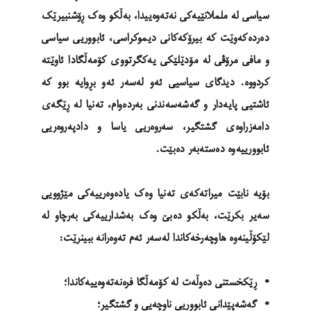
سیاسی لە ململانێیەکی نەتەوەییدا، بەڵکو وەک ڕۆشنبیرێک
دەردەکەوێت کە بیرۆکەکانی دیموکراسی، ئابووریی سیاسی
و مافی مرۆڤی لە مۆدێلێکی یەکگرتووی کۆمەڵگادا ئاوێتە
کردووە. دیدگای سیاسیی ئەو لەسەر ئەو بڕوایە بوو کە
ئاشتیی پایەدار و گەشەسەندنی بەردەوام، تەنیا لە ڕێگەی
دامەزراوەی گشتگیر، سەروەریی یاسا و دادپەروەریی
ئابوورییەوە دەستەبەر دەبێت.
بۆیە نابێت میراتەکەی تەنیا وەک یادەوەرییەکی مێژوویی
سەیر بکرێت، بەڵکو دەبێ وەک بەشدارییەکی بەرچاو لە
لێکۆڵینەوە هاوچەرخەکاندا لەسەر ئەم تەوەرانە ببینرێت:
* ڕێکخستنی دەوڵەت لە کۆمەڵگا فرەنەتەوەییەکاندا؛
* گەشەپێدانی ئابووریی ناوچەیی و گشتگیر؛