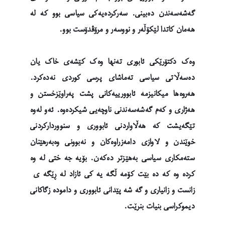
گەشەسەندن دەبینی. سەرکردەیەکی سیاسی بوو کە لە
هەمان کاتدا لێکۆڵەر و نووسەر و مرۆڤدۆست بوو.
وەک دکتۆرێکی ئابوری تەنها وەک کێشەی خاک یان
دەسەڵاتی سیاسی تەماشای پرسی کوردی نەدەکرد.
هەروەها میکانیزمە ئابوورییەکانی پشت پەراوێزخستن و
هەژاری و کەم گەشەسەندنی ناوچەیی شیکردەوە. ئەو لەوە
تێگەیشت کە هەڵاواردنی ئابووری و سنووردارکردنی
خوێندن و لاوازی دامەزراوەکان و نەبوونی وەبەرهێنان
ستەمکاری سیاسی بەهێزتر دەکەن. بۆیه جه ختی له وه
کرده وه که ده بێت کۆمه ڵگه یه کی ئازاد له ڕێگه ی
زانست و زانیاری و گه شه پێدانی ئابووری و داموده زگاکانی
دیموکراسی بنیات بنرێت.