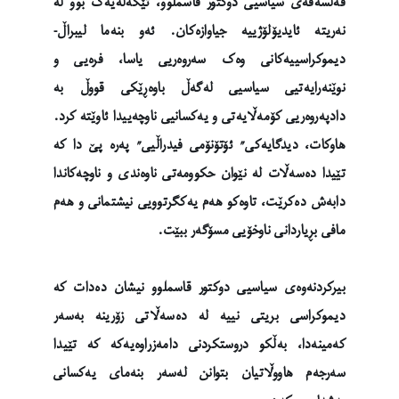
فەلسەفەی سیاسیی دوکتور قاسملوو، تێکەڵەیەک بوو لە
نەریتە ئایدیۆلۆژییە جیاوازەکان. ئەو بنەما لیبراڵ-
دیموکراسییەکانی وەک سەروەریی یاسا، فرەیی و
نوێنەرایەتیی سیاسیی لەگەڵ باوەڕێکی قووڵ بە
دادپەروەریی کۆمەڵایەتی و یەکسانیی ناوچەییدا ئاوێتە کرد.
هاوکات، دیدگایەکی” ئۆتۆنۆمی فیدراڵیی” پەرە پێ دا کە
تێیدا دەسەڵات لە نێوان حکوومەتی ناوەندی و ناوچەکاندا
دابەش دەکرێت، تاوەکو هەم یەکگرتوویی نیشتمانی و هەم
مافی بڕیاردانی ناوخۆیی مسۆگەر ببێت.
بیرکردنەوەی سیاسیی دوکتور قاسملوو نیشان دەدات کە
دیموکراسی بریتی نییە لە دەسەڵاتی زۆرینە بەسەر
کەمینەدا، بەڵکو دروستکردنی دامەزراوەیەکە کە تێیدا
سەرجەم هاووڵاتیان بتوانن لەسەر بنەمای یەکسانی