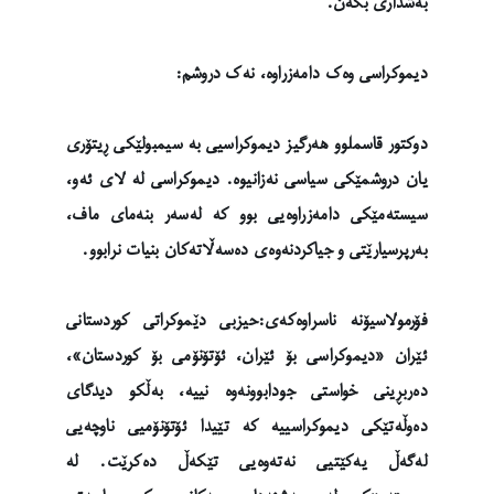
بەشداری بکەن.
دیموکراسی وەک دامەزراوە، نەک دروشم:
دوکتور قاسملوو هەرگیز دیموکراسیی بە سیمبولێکی ڕیتۆری
یان دروشمێکی سیاسی نەزانیوە. دیموکراسی لە لای ئەو،
سیستەمێکی دامەزراوەیی بوو کە لەسەر بنەمای ماف،
بەرپرسیارێتی و جیاکردنەوەی دەسەڵاتەکان بنیات نرابوو.
فۆرمولاسیۆنە ناسراوەکەی:حیزبی دێموکراتی کوردستانی
ئێران «دیموکراسی بۆ ئێران، ئۆتۆنۆمی بۆ کوردستان»،
دەربڕینی خواستی جودابوونەوە نییە، بەڵکو دیدگای
دەوڵەتێکی دیموکراسییە کە تێیدا ئۆتۆنۆمیی ناوچەیی
لەگەڵ یەکێتیی نەتەوەیی تێکەڵ دەکرێت. لە