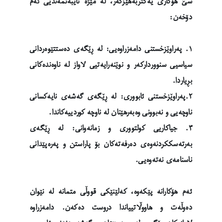
سێ هۆکاری یەکتربەهێزکەر، لە مێژە تایبەتمەندیی ئەم
دۆخەن:
١. پەراوێزخستنی دامەزراوەیی: لە ڕێگەی دەستتێوەردانی
سیاسیی سنووردارکەر و نوێنەرایەتیی لاواز لە ناوەندەکانی
بڕیاردا.
٢.پەراوێزخستنی ئابووری: لە ڕێگەی گەشەی نایەکسانی
ناوچەیی و نەبوونی وەبەرهێنان لە ناوچە کوردییەکاندا.
٣. جیاکاریی کولتووری و زمانەوانی: لە ڕێگەی
بەرتەسککردنەوەی دەرفەتەکان بۆ پاراستن و پەرەپێدانی
ناسنامەی نەتەوەیی.
ئەم هۆکارانە پێکەوە، کەلێنێکی قووڵی متمانە لە نێوان
دەوڵەت و هاووڵاتییاندا دروست دەکەن. دامەزراوە