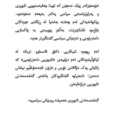
خۆبەهێزکەر پێک دەهێنن کە تێیدا چەقبەستوویی ئابووری
و پەراوێزخستنی سیاسی یەکتر بەرهەم دەهێننەوە.
پێکهاتەیەکی لەم چەشنە بەتەنیا لە ڕێگەی هێزەکانی
بازاڕەوە ناشکێنرێت، بەڵکو پێویستی بە چاکسازیی
دامەزراوەیی و نەزمێکی سیاسیی گشتگیرتر هەیە.
لەم ڕووەوە شیکاریی دکتۆر قاسملوو نزیکە لە
لێکۆڵینەوەکانی ئەم دواییەی «ئابووریی دامەزراوەیی» کە
زانایانی وەک دۆگلاس نۆرس و دارۆن ئاجەمئۆغڵوو نیشانی
دەدەن؛ دامەزراوە گشتگیرەکان بناغەی گەشەسەندنی
ئابووریی درێژخایەنن.
گەشەسەندنی ئابووری هەمیشە پرسێکی سیاسییە: