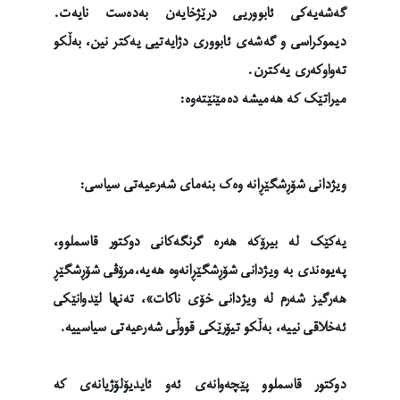
گەشەیەکی ئابووریی درێژخایەن بەدەست نایەت.
دیموکراسی و گەشەی ئابووری دژایەتیی یەکتر نین، بەڵکو
تەواوکەری یەکترن.
میراتێک کە هەمیشە دەمێنێتەوە:
ویژدانی شۆڕشگێڕانە وەک بنەمای شەرعیەتی سیاسی:
یەکێک لە بیرۆکە هەرە گرنگەکانی دوکتور قاسملوو،
پەیوەندی بە ویژدانی شۆڕشگێڕانەوە هەیە،مرۆڤی شۆڕشگێڕ
هەرگیز شەرم لە ویژدانی خۆی ناکات»، تەنها لێدوانێکی
ئەخلاقی نییە، بەڵکو تیۆرێکی قووڵی شەرعیەتی سیاسییە.
دوکتور قاسملوو پێچەوانەی ئەو ئایدیۆلۆژیانەی کە