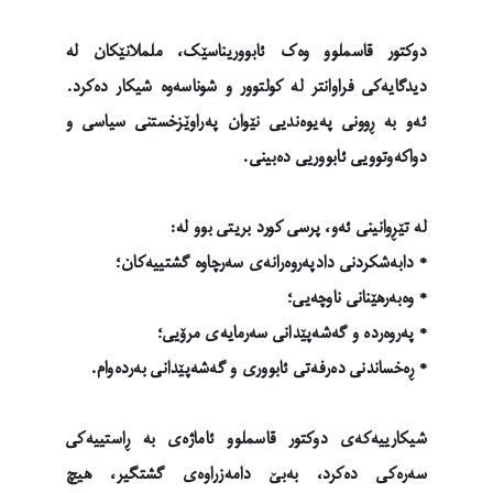
دوکتور قاسملوو وەک ئابووریناسێک، ململانێکان لە
دیدگایەکی فراوانتر لە کولتوور و شوناسەوە شیکار دەکرد.
ئەو بە ڕوونی پەیوەندیی نێوان پەراوێزخستنی سیاسی و
دواکەوتوویی ئابووریی دەبینی.
لە تێڕوانینی ئەو، پرسی کورد بریتی بوو لە:
* دابەشکردنی دادپەروەرانەی سەرچاوە گشتییەکان؛
* وەبەرهێنانی ناوچەیی؛
* پەروەردە و گەشەپێدانی سەرمایەی مرۆیی؛
* ڕەخساندنی دەرفەتی ئابووری و گەشەپێدانی بەردەوام.
شیکارییەکەی دوکتور قاسملوو ئاماژەی بە ڕاستییەکی
سەرەکی دەکرد، بەبێ دامەزراوەی گشتگیر، هیچ