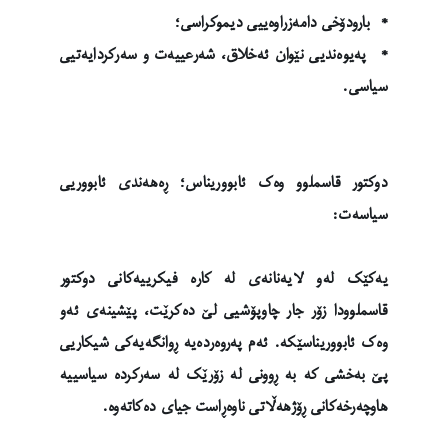
* بارودۆخی دامەزراوەییی دیموکراسی؛
* پەیوەندیی نێوان ئەخلاق، شەرعییەت و سەرکردایەتیی
سیاسی.
دوکتور قاسملوو وەک ئابووریناس؛ ڕەهەندی ئابووریی
سیاسەت:
یەکێک لەو لایەنانەی لە کارە فیکرییەکانی دوکتور
قاسملوودا زۆر جار چاوپۆشیی لێ دەکرێت، پێشینەی ئەو
وەک ئابووریناسێکە. ئەم پەروەردەیە ڕوانگەیەکی شیکاریی
پێ بەخشی کە بە ڕوونی لە زۆرێک لە سەرکردە سیاسییە
هاوچەرخەکانی ڕۆژهەڵاتی ناوەڕاست جیای دەکاتەوە.