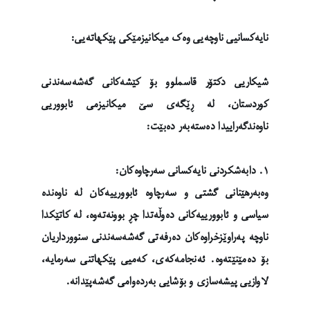
نایەکسانیی ناوچەیی وەک میکانیزمێکی پێکهاتەیی:
شیکاریی دکتۆر قاسملوو بۆ کێشەکانی گەشەسەندنی
کوردستان، لە ڕێگەی سێ میکانیزمی ئابووریی
ناوەندگەراییدا دەستەبەر دەبێت:
١. دابەشکردنی نایەکسانی سەرچاوەکان:
وەبەرهێنانی گشتی و سەرچاوە ئابوورییەکان لە ناوەندە
سیاسی و ئابوورییەکانی دەوڵەتدا چڕ بوونەتەوە، لە کاتێکدا
ناوچە پەراوێزخراوەکان دەرفەتی گەشەسەندنی سنوورداریان
بۆ دەمێنێتەوە. ئەنجامەکەی، کەمیی پێکهاتنی سەرمایە،
لاوازیی پیشەسازی و بۆشایی بەردەوامی گەشەپێدانە.