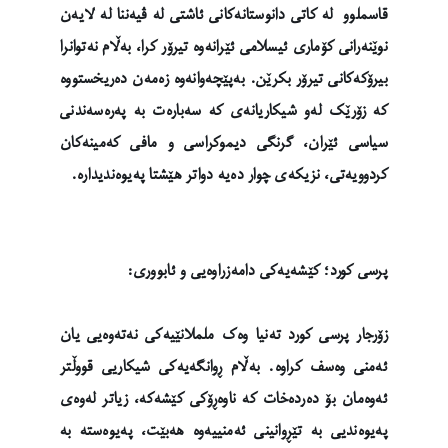
قاسملوو لە کاتی دانوستانەکانی ئاشتی لە ڤیەننا لە لایەن
نوێنەرانی کۆماری ئیسلامی ئێرانەوە تیرۆر کرا، بەڵام نەتوانرا
بیرۆکەکانی تیرۆر بکرێن. بەپێچەوانەوە زەمەن دەریخستووە
کە زۆرێک لەو شیکاریانەی کە سەبارەت بە پەرەسەندنی
سیاسی ئێران، گرنگی دیموکراسی و مافی کەمینەکان
کردوویەتی، نزیکەی چوار دەیە دواتر هێشتا پەیوەندیدارە.
پرسی کورد؛ کێشەیەکی دامەزراوەیی و ئابووری:
زۆرجار پرسی کورد تەنیا وەک ململانێیەکی نەتەوەیی یان
ئەمنی وەسف کراوە. بەڵام ڕوانگەیەکی شیکاریی قووڵتر
ئەوەمان بۆ دەردەخات کە ناوەڕۆکی کێشەکە، زیاتر لەوەی
پەیوەندیی بە تێڕوانینی ئەمنییەوە هەبێت، پەیوەستە بە