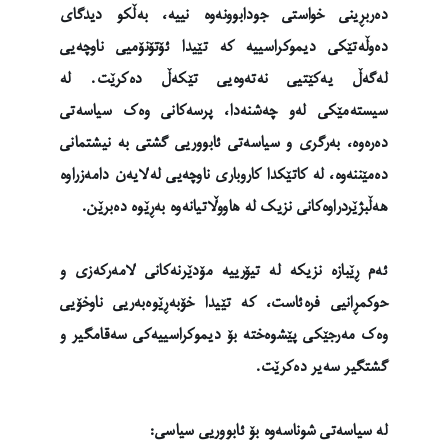
دەربڕینی خواستی جودابوونەوە نییە، بەڵکو دیدگای
دەوڵەتێکی دیموکراسییە کە تێیدا ئۆتۆنۆمیی ناوچەیی
لەگەڵ یەکێتیی نەتەوەیی تێکەڵ دەکرێت. لە
سیستەمێکی لەو چەشنەدا، پرسەکانی وەک سیاسەتی
دەرەوە، بەرگری و سیاسەتی ئابووریی گشتی بە نیشتمانی
دەمێننەوە، لە کاتێکدا کاروباری ناوچەیی لەلایەن دامەزراوە
هەڵبژێردراوەکانی نزیک لە هاووڵاتیانەوە بەڕێوە دەبرێن.
ئەم ڕێبازە نزیکە لە تیۆرییە مۆدێرنەکانی لامەرکەزی و
حوکمڕانیی فرەئاست، کە تێیدا خۆبەڕێوەبەریی ناوخۆیی
وەک مەرجێکی پێشوەختە بۆ دیموکراسییەکی سەقامگیر و
گشتگیر سەیر دەکرێت.
لە سیاسەتی شوناسەوە بۆ ئابووریی سیاسی: