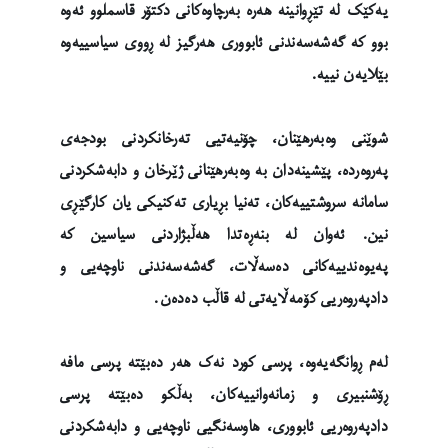
یەکێک لە تێڕوانینە هەرە بەرچاوەکانی دکتۆر قاسملوو ئەوە
بوو کە گەشەسەندنی ئابووری هەرگیز لە ڕووی سیاسییەوە
بێلایەن نییە.
شوێنی وەبەرهێنان، چۆنیەتیی تەرخانکردنی بودجەی
پەروەردە، پێشینەدان بە وەبەرهێنانی ژێرخان و دابەشکردنی
سامانە سروشتییەکان، تەنیا بڕیاری تەکنیکی یان کارگێڕی
نین. ئەوان لە بنەڕەتدا هەڵبژاردنی سیاسین کە
پەیوەندییەکانی دەسەڵات، گەشەسەندنی ناوچەیی و
دادپەروەریی کۆمەڵایەتی لە قاڵب دەدەن.
لەم ڕوانگەیەوە، پرسی کورد نەک هەر دەبێتە پرسی مافە
ڕۆشنبیری و زمانەوانییەکان، بەڵکو دەبێتە پرسی
دادپەروەریی ئابووری، هاوسەنگیی ناوچەیی و دابەشکردنی