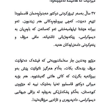
میراتێک کە هەمیشە دەمێنێتەوە:
٣٧ ساڵ بەسەر تیرۆرکردنی دوکتور عەبدولڕەحمان قاسملوودا
تێپەڕ دەبێت، کەچی بیروباوەڕەکانی هەر زیندوون. ئەو
بیرانە هێشتا ئیلهامبەخشی ئەو کەسانەن کە باوەڕیان بە
دیموکراسی، پێکەوەژیانی ئاشتیانە، مافی مرۆڤ و
پتەوکردنی دامەزراوەکان هەیە.
مێژوو چەندین جار سەلماندوویەتی کە فیشەک دەتوانێت
مرۆڤ بێدەنگ بکات، بەڵام هەرگیز ناتوانێت پێش بەو
بیرۆکەیە بگرێت کە کاتی هاتنی گەیشتووە. هەر بۆیە
میراتی دوکتور قاسملوو تەنیا بەشێک نییە لە مێژووی
کوردستان، بەڵکو پشکدارێکی بەرچاوە لە بزاڤی جیهانیی
دیموکراسی، دادپەروەری و ئازادیی مرۆڤایەتیدا.