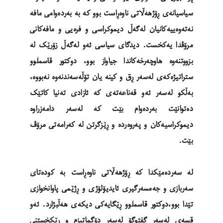
سیاسیانەی ڕۆژهەڵاتی ناوەڕاست بوو کە بە بەردەوامی مافە
نەتەوەییەکانیان لەگەڵ دیموکراسی و فرەیی و مافەکانی
مرۆڤدا یەکخست. دیدگای سیاسی ئەو لەگەڵ زۆرێک لە
بزووتنەوە هاوچەرخەکاندا جیاواز بوو، دوکتور قاسملوو
ستراتیژەکەی لەسەر ڕق و کینە یان تۆڵەسەندنەوە نەبووە،
بەڵکو لەسەر ئەو قەناعەتەی کە ئازادی تەنیا کاتێک
دەتوانێت بەردەوام بێت کە لەسەر دامەزراوە
دیموکراسیەکان و پەروەردە و ڕێزگرتن لە کەرامەتی مرۆڤ
بێت.
لە سەردەمێکدا کە ڕۆژهەڵاتی ناوەڕاست بە کودەتای
سەربازی و جەمسەرگیری ئایدیۆلۆژی و ڕژێمی پاوانخوازی
تێدا بوو،دوکتور قاسملوو ڕێگایەکی دیکەی هەڵبژارد. ئەو
قسەی لەسەر گفتوگۆ لەسەر دۆگماتیزم و ڕێکخستنی