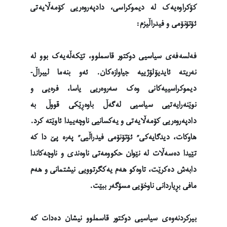
کۆکراوەیەک لە دیموکراسی، دادپەروەریی کۆمەڵایەتی
ئۆتۆنۆمی و فیدراڵیزم:
فەلسەفەی سیاسیی دوکتور قاسملوو، تێکەڵەیەک بوو لە
نەریتە ئایدیۆلۆژییە جیاوازەکان. ئەو بنەما لیبراڵ-
دیموکراسییەکانی وەک سەروەریی یاسا، فرەیی و
نوێنەرایەتیی سیاسیی لەگەڵ باوەڕێکی قووڵ بە
دادپەروەریی کۆمەڵایەتی و یەکسانیی ناوچەییدا ئاوێتە کرد.
هاوکات، دیدگایەکی” ئۆتۆنۆمی فیدراڵیی” پەرە پێ دا کە
تێیدا دەسەڵات لە نێوان حکوومەتی ناوەندی و ناوچەکاندا
دابەش دەکرێت، تاوەکو هەم یەکگرتوویی نیشتمانی و هەم
مافی بڕیاردانی ناوخۆیی مسۆگەر ببێت.
بیرکردنەوەی سیاسیی دوکتور قاسملوو نیشان دەدات کە