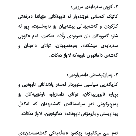
٢. کۆچی سەرمایەی مرۆیی:
کاتێک کەسانی خوێندەوار لە ناوچەکانی خۆیاندا دەرفەتی
کارکردن و گەشەپێدانی پیشەییان بۆ نەرەخسێت، ڕوو لە
شارە گەورەکان یان دەرەوەی وڵات دەکەن. ئەم «کۆچی
سەرمایەی مێشکە»، بەرهەمهێنان، توانای داهێنان و
گەشەی داهاتووی ناوچەکە لاواز دەکات.
٣. پەراوێزخستنی دامەزراوەیی:
کاریگەریی سیاسیی سنووردار لەسەر پلاندانانی ناوچەیی و
بڕیارە ئابوورییەکان، توانای دامەزراوە ناوخۆییەکان بۆ
پەیڕەوکردنی ئەو سیاسەتانەی گەشەپێدان کە لەگەڵ
پێداویستی و بارودۆخی ناوچەکەدا دەگونجێن، لاواز دەکات.
ئەم سێ میکانیزمە پێکەوە «تەڵەیەکی گەشەسەندن»ی