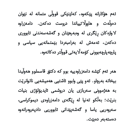
ئەم هۆکارانە پێکەوە، کەلێنێکی قووڵی متمانە لە نێوان
دەوڵەت و هاووڵاتییاندا دروست دەکەن. دامەزراوە
لاوازەکان ڕێگری لە وەبەرهێنان و گەشەسەندنی ئابووری
دەکەن، ئەمەش لە بەرامبەردا بێمتمانەیی سیاسی و
پارچەپارچەبوونی کۆمەڵایەتی قووڵتر دەکاتەوە.
هەر ئەم کێشە دامەزراوەییە بوو کە دکتۆر قاسملوو هەوڵیدا
بیخاتە بەرچاو. ئەو پێی وابوو ئاشتیی هەمیشەیی ناتوانرێت
بە هەژموونی سەربازی یان دروشمی ئایدیۆلۆژی بنیات
بنرێت؛ بەڵکو تەنیا لە ڕێگەی دامەزراوەی دیموکراسی،
سەروەریی یاسا و گەشەپێدانی ئابووریی دادپەروەرانەوە
دەستەبەر دەبێت.