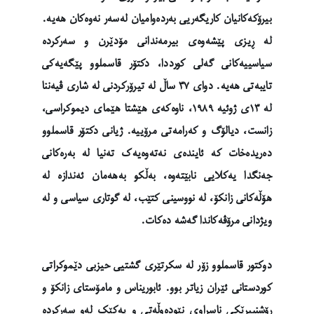
بیرۆکەکانیان کاریگەریی بەردەوامیان لەسەر نەوەکان هەیە.
لە ڕیزی پێشەوەی بیرمەندانی مۆدێرن و سەرکردە
سیاسییەکانی گەلی کورددا، دکتۆر قاسملوو پێگەیەکی
تایبەتی هەیە. دوای ٣٧ ساڵ لە تیرۆرکردنی لە شاری ڤیەننا
لە ١٣ی ژوئیه ١٩٨٩، ناوەکەی هێشتا هێمای دیموکراسی،
زانست، دیالۆگ و کەرامەتی مرۆییە. ژیانی دکتۆر قاسملوو
دەریدەخات کە ئایندەی نەتەوەیەک تەنیا لە بەرەکانی
جەنگدا یەکلایی نابێتەوە، بەڵکو بەهەمان ئەندازە لە
هۆڵەکانی زانکۆ، لە نووسینی کتێب، لە گوتاری سیاسی و لە
ویژدانی مرۆڤەکاندا گەشە دەکات.
دوکتور قاسملوو زۆر لە سکرتێری گشتیی حیزبی دێموکراتی
کوردستانی ئێران زیاتر بوو. ئابوریناس و مامۆستای زانکۆ و
ڕۆشنبیرێکی ناسراوی نێودەوڵەتی و یەکێک لەو سەرکردە