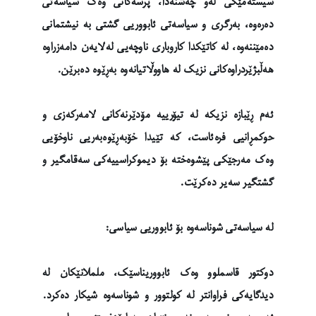
سیستەمێکی لەو چەشنەدا، پرسەکانی وەک سیاسەتی
دەرەوە، بەرگری و سیاسەتی ئابووریی گشتی بە نیشتمانی
دەمێننەوە، لە کاتێکدا کاروباری ناوچەیی لەلایەن دامەزراوە
هەڵبژێردراوەکانی نزیک لە هاووڵاتیانەوە بەڕێوە دەبرێن.
ئەم ڕێبازە نزیکە لە تیۆرییە مۆدێرنەکانی لامەرکەزی و
حوکمڕانیی فرەئاست، کە تێیدا خۆبەڕێوەبەریی ناوخۆیی
وەک مەرجێکی پێشوەختە بۆ دیموکراسییەکی سەقامگیر و
گشتگیر سەیر دەکرێت.
لە سیاسەتی شوناسەوە بۆ ئابووریی سیاسی:
دوکتور قاسملوو وەک ئابووریناسێک، ململانێکان لە
دیدگایەکی فراوانتر لە کولتوور و شوناسەوە شیکار دەکرد.