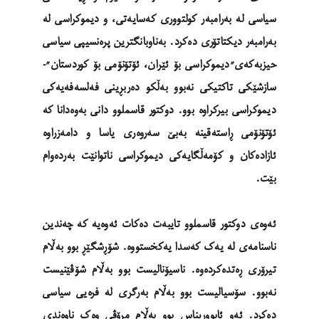
سیاسی لە بەرامبەر کولتووری کەسایەتی، و دیموکراسی لە
بەرامبەر دیکتاتۆری دەکرد. بەناوبانگترین پرەنسیپی سیاسی
حیزبەکەی”دیموکراسی بۆ ئێران، ئۆتۆنۆمی بۆ کوردستان”-
سازشێکی تاکتیکی نەبوو بەڵکو دەربڕینی فەلسەفەیەکی
دیموکراسی بیرکراوە بوو. دوکتور قاسملوو دانی بەوەدانا کە
ئۆتۆنۆمی ڕاستەقینە بەبێ سەروەری یاسا و دامەزراوە
ئازادەکان و کۆمەڵگایەکی دیموکراسی ناتوانێت بەردەوام
بێت.
ئەوەی دوکتور قاسملوو تایبەت دەکات ئەوەیە کە چەندین
ناسنامەی لە یەک کەسدا یەکخستووە. شۆڕشگێڕ بوو بەڵام
تیرۆری ڕەتدەکردەوە. ناسیۆنالیست بوو بەڵام شۆڤێنیست
نەبوو. سۆسیالیست بوو بەڵام بەرگری لە فرەیی سیاسی
دەکرد. ئەو ئابووریناس بوو بەڵام مرۆڤی وەک ناوەندی