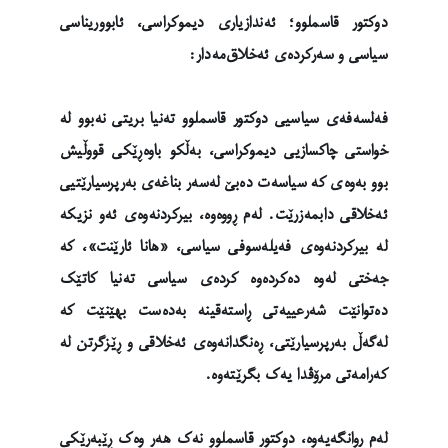
دوکتور قاسملوو؛ ئەندازیاری دیموکراسی، ئابووریناسی
سیاسی و سەرکردەی ئەخلاق‌مەدار:
فەلسەفەی سیاسیی دوکتور قاسملوو تەنیا بریتی نەبوو لە
خواستی چاکسازیی دیموکراسی، بەڵکو باوەڕێکی قووڵیش
بوو بەوەی کە سیاسەت دەبێ لەسەر بناغەی بەرپرسیارێتیی
ئەخلاقی دابمەزرێت. لەم ڕووەوە، بیرکردنەوەی ئەو نزیکە
لە بیرکردنەوەی فەیلەسوفی سیاسی، «هانا ئارێنت»، کە
جەختی لەوە دەکردەوە کردەی سیاسی تەنیا کاتێک
دەتوانێت شەرعییەتی ڕاستەقینە بەدەست بهێنێت کە
لەگەڵ بەرپرسیارێتی، ڕەنگدانەوەی ئەخلاقی و ڕێزگرتن لە
کەرامەتی مرۆڤدا یەک بگرێتەوە.
لەم روانگەیەوە، دوکتور قاسملوو نەک هەر وەک ڕێبەرێکی