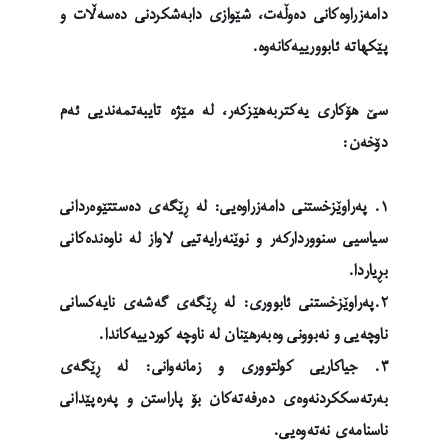
دامەزراوەکانی دەوڵەت، شێوازی دابەشکردنی دەسەڵات و
پێکهاتە ئابوورییەکانەوە.
سێ هۆکاری یەکتربەهێزکەر، لە مێژە تایبەتمەندیی ئەم
دۆخەن:
١. پەراوێزخستنی دامەزراوەیی: لە ڕێگەی دەستتێوەردانی
سیاسیی سنووردارکەر و نوێنەرایەتیی لاواز لە ناوەندەکانی
بڕیاردا.
٢.پەراوێزخستنی ئابووری: لە ڕێگەی گەشەی نایەکسانی
ناوچەیی و نەبوونی وەبەرهێنان لە ناوچە کوردییەکاندا.
٣. جیاکاریی کولتووری و زمانەوانی: لە ڕێگەی
بەرتەسککردنەوەی دەرفەتەکان بۆ پاراستن و پەرەپێدانی
ناسنامەی نەتەوەیی.