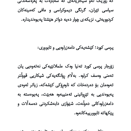
کە زۆرێک لەو شیکاریانەی کە سەبارەت بە پەرەسەندنی
سیاسی ئێران، گرنگی دیموکراسی و مافی کەمینەکان
کردوویەتی، نزیکەی چوار دەیە دواتر هێشتا پەیوەندیدارە.
پرسی کورد؛ کێشەیەکی دامەزراوەیی و ئابووری:
زۆرجار پرسی کورد تەنیا وەک ململانێیەکی نەتەوەیی یان
ئەمنی وەسف کراوە. بەڵام ڕوانگەیەکی شیکاریی قووڵتر
ئەوەمان بۆ دەردەخات کە ناوەڕۆکی کێشەکە، زیاتر لەوەی
پەیوەندیی بە تێڕوانینی ئەمنییەوە هەبێت، پەیوەستە بە
دامەزراوەکانی دەوڵەت، شێوازی دابەشکردنی دەسەڵات و
پێکهاتە ئابوورییەکانەوە.