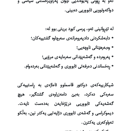
ئەو بە ڕوونی پەیوەندیی نێوان پەراوێزخستنی سیاسی و
دواکەوتوویی ئابووریی دەبینی.
لە تێڕوانینی ئەو، پرسی کورد بریتی بوو لە:
* دابەشکردنی دادپەروەرانەی سەرچاوە گشتییەکان؛
* وەبەرهێنانی ناوچەیی؛
* پەروەردە و گەشەپێدانی سەرمایەی مرۆیی؛
* ڕەخساندنی دەرفەتی ئابووری و گەشەپێدانی بەردەوام.
شیکارییەکەی دوکتور قاسملوو ئاماژەی بە ڕاستییەکی
سەرەکی دەکرد، بەبێ دامەزراوەی گشتگیر، هیچ
گەشەیەکی ئابووریی درێژخایەن بەدەست نایەت.
دیموکراسی و گەشەی ئابووری دژایەتیی یەکتر نین، بەڵکو
تەواوکەری یەکترن.