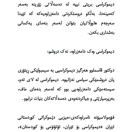
دیموکراسی بریتی نییە لە دەسەڵاتی زۆرینە بەسەر
کەمینەدا، بەڵکو دروستکردنی دامەزراوەیەکە کە تێیدا
سەرجەم هاووڵاتیان بتوانن لەسەر بنەمای یەکسانی
بەشداری بکەن.
دیموکراسی وەک دامەزراوە، نەک دروشم:
دوکتور قاسملوو هەرگیز دیموکراسیی بە سیمبولێکی ڕیتۆری
یان دروشمێکی سیاسی نەزانیوە. دیموکراسی لە لای ئەو،
سیستەمێکی دامەزراوەیی بوو کە لەسەر بنەمای ماف،
بەرپرسیارێتی و جیاکردنەوەی دەسەڵاتەکان بنیات نرابوو.
فۆرمولاسیۆنە ناسراوەکەی:حیزبی دێموکراتی کوردستانی
ئێران «دیموکراسی بۆ ئێران، ئۆتۆنۆمی بۆ کوردستان»،