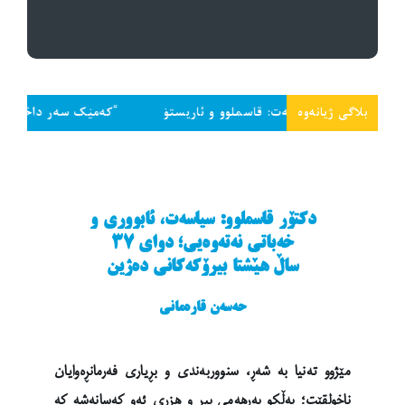
بلاگی ژیانەوە
 سیاسەت: قاسملوو و ئاریستۆ
“کەمێک سەر داخە و تاجەگوڵینەکەت
دکتۆر قاسملوو: سیاسەت، ئابووری و
خەباتی نەتەوەیی؛ دوای ٣٧
ساڵ هێشتا بیرۆکەکانی دەژین
حەسەن قارەمانی
مێژوو تەنیا بە شەڕ، سنووربەندی و بڕیاری فەرمانڕەوایان
ناخولقێت؛ بەڵکو بەرهەمی بیر و هزری ئەو کەسانەشە کە