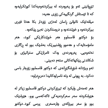
تێڕوانینی ئەو بۆ پەروەردە لە بیرکردنەوەیەکدا کورتکرایەوە
کە تا ئێستاش گرنگییەکی زۆری هەیە:
میللەتێک ناتوانێ ڕاسان ‌لەدژی‌ زۆردار بکا هەتا فێری
بیرکردنەوە و خوێندنەوە و دروستکردن نەبێ پێکەوە.
بۆ دوکتور قاسملوو هەر خوێندکارێکی کورد، هەر
مامۆستایەک و هەموو ڕۆشنبیرێک بەشێک بوو لە ڕزگاری
نەتەوەیی. پەروەردەی وەک ئامرازێکی ستراتیژی بۆ
شکاندنی پێکهاتەکانی ستەم دەبینی.
ئەو ویژدانه شۆڕشگێڕانەی کە دوکتور قاسملوو زۆرجار باسی
دەکرد، بە ڕوونی لە وتە ناسراوەکانیدا دەربڕدراوە:
هەر ئەمەش وایکرد کە تیرۆرکردنی دوکتور قاسملوو زیاتر لە
هێرشکردنە سەر سەرکردەیەکی تاکەکەسی بوو. هێرشێک
بوو بۆ سەر بیرۆکەی چارەسەری پرسی کورد.دوکتور