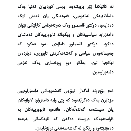
لە کاتێکدا زۆر بزووتنەوە، پرسی کوردییان تەنیا وەک
ململانێیەکی نەتەوەیی، فەرهەنگی یان ئەمنی لێک
دەدایەوە، دوکتور قاسملوو وەک دەرئەنجامی کارلێکی نێوان
دامەزراوە سیاسییەکان و پێکهاتە ئابوورییەکان تەماشای
دەکرد. دوکتور قاسملوو ئاماژەی بەوە دەکرد کە
چەوسانەوەی سیاسی و گەشەنەکردنی ئابووری، دیاردەی
لێکجیا نین، بەڵکو دوو ڕووخساری یەک نەزمی
دامەزراوەیین.
ئەم بۆچوونە لەگەڵ تیۆریی گەشەپێدانی دامەزراوەییی
مۆدێرن یەک دەگرێتەوە؛ کە پێی وایە دامەزراوە لاوازەکان
یان سیستەمە گەندەڵەکان، هاندەرە ئابوورییەکان بە
ئاڕاستەیەک دروست دەکەن کە نایەکسانی بەرهەم
دەهێنێتەوە و ڕێگرە لە گەشەسەندنی درێژخایەن.