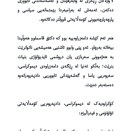
لاوازەکان ڕێگری لە وەبەرهێنان و گەشەسەندنی ئابووری
دەکەن، ئەمەش لە بەرامبەردا بێمتمانەیی سیاسی و
پارچەپارچەبوونی کۆمەڵایەتی قووڵتر دەکاتەوە.
هەر ئەم کێشە دامەزراوەییە بوو کە دکتۆر قاسملوو هەوڵیدا
بیخاتە بەرچاو. ئەو پێی وابوو ئاشتیی هەمیشەیی ناتوانرێت
بە هەژموونی سەربازی یان دروشمی ئایدیۆلۆژی بنیات
بنرێت؛ بەڵکو تەنیا لە ڕێگەی دامەزراوەی دیموکراسی،
سەروەریی یاسا و گەشەپێدانی ئابووریی دادپەروەرانەوە
دەستەبەر دەبێت.
کۆکراوەیەک لە دیموکراسی، دادپەروەریی کۆمەڵایەتی
ئۆتۆنۆمی و فیدراڵیزم: