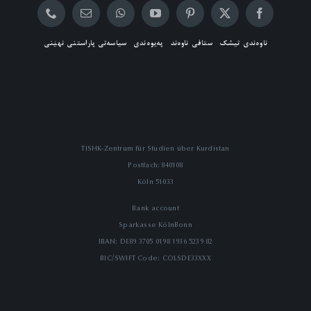
ناوەندی تیشک
ستافی ناوەند
پەیوەندی
سیاسەتی پاراستنی نهێنی
TISHK-Zentrum für Studien über Kurdistan
Postfach: 840108
51033 Köln
Bank account
Sparkasse KölnBonn
IBAN: DE89 3705 0198 1936 5239 82
BIC/SWIFT Code: COLSDE33XXX