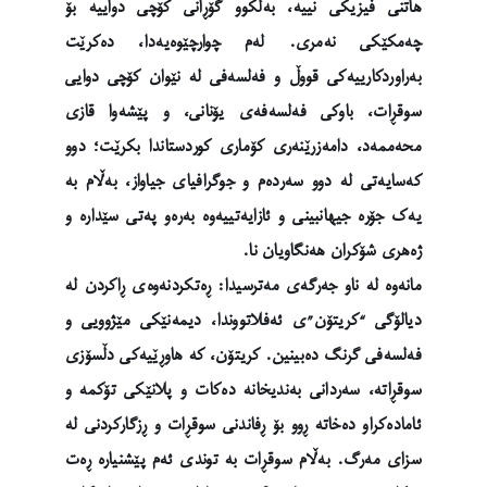
هاتنی فیزیکی نییە، بەڵکوو گۆڕانی کۆچی دواییە بۆ
چەمکێکی نەمری. لەم چوارچێوەیەدا، دەکرێت
بەراوردکارییەکی قووڵ و فەلسەفی لە نێوان کۆچی دوایی
سوقڕات، باوکی فەلسەفەی یۆنانی، و پێشەوا قازی
محەممەد، دامەزرێنەری کۆماری کوردستاندا بکرێت؛ دوو
کەسایەتی لە دوو سەردەم و جوگرافیای جیاواز، بەڵام بە
یەک جۆرە جیهانبینی و ئازایەتییەوە بەرەو پەتی سێدارە و
ژەهری شۆکران هەنگاویان نا.
مانەوە لە ناو جەرگەی مەترسیدا: ڕەتکردنەوەی ڕاکردن لە
دیالۆگی “کریتۆن”ی ئەفلاتووندا، دیمەنێکی مێژوویی و
فەلسەفی گرنگ دەبینین. کریتۆن، کە هاوڕێیەکی دڵسۆزی
سوقڕاتە، سەردانی بەندیخانە دەکات و پلانێکی تۆکمە و
ئامادەکراو دەخاتە ڕوو بۆ ڕفاندنی سوقڕات و ڕزگارکردنی لە
سزای مەرگ. بەڵام سوقڕات بە توندی ئەم پێشنیارە ڕەت