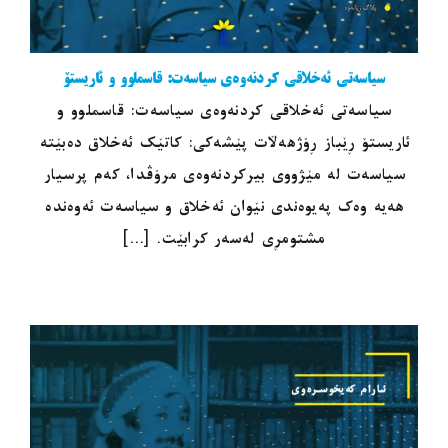
سیاسەتی ئەخلاقی کردنەوەی سیاسەت: قاسملوو و ئاریستۆ
سیاسەتی ئەخلاقی کردنەوەی سیاسەت: قاسملوو و
ئاریستۆ ڕێباز ڕۆژهەڵات پێشەکی: کاتێک ئەخلاق دەبێتە
سیاسەت لە مێژووی بیرکردنەوەی مرۆڤدا، کەم پرسیار
هەیە وەک پەیوەندی نێوان ئەخلاق و سیاسەت ئەوەندە
مشتومڕی لەسەر کرابێت. [...]