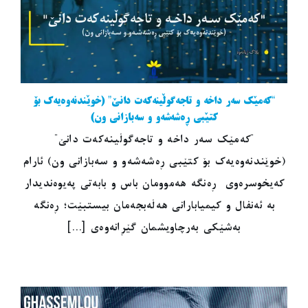
“کەمێک سەر داخە و تاجەگوڵینەکەت دانێ” (خوێندنەوەیەک بۆ
کتێبی ڕەشەشەو و سەبازانی ون)
"کەمێک سەر داخە و تاجەگوڵینەکەت دانێ"
(خوێندنەوەیەک بۆ کتێبی ڕەشەشەو و سەبازانی ون) ئارام
کەیخوسرەوی ڕەنگە هەموومان باس و بابەتی پەیوەندیدار
بە ئەنفال و کیمیابارانی هەڵەبجەمان بیستبێت؛ ڕەنگە
بەشێکی بەرچاویشمان گێڕانەوەی [...]