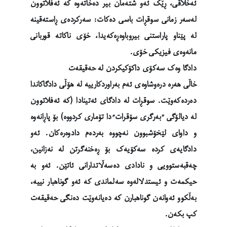
ئەخلاقی، ڕێک ئەو شتەمان بیر دەخاتەوە کە ئەفلاتوون
لەسەر زمانی سوقڕات باسی دەکات: سەرکردەی ڕاستەقینە
لە پێناو پاراستنی بیروباوەڕەکەیدا، خۆی ناکاتە قوربانی
مانەوەی فیزیکی خۆی.
دادگا وەک سەکۆی داکۆکیکردن لە حەقیقەت
خاڵی هەرە درەوشاوەی ئەم بەراوردکارییە لە هۆڵی دادگاکاندا
دەردەکەوێت. سوقڕات لە دادگای ئەتینادا (کە ئەفلاتوون
لە دیالۆگی “بەرگری سۆقرات”دا تۆماری کردووە) بۆ پاڕانەوە
و داوای لێخۆشبوون نەچووە بەردەم دادوەرەکان. ئەو
دادگایەی کردە سەکۆیەک بۆ ڕەخنەگرتن لە نەزانین،
چەقبەستوویی و نادادی دەسەڵاتدارانی ئاتێن. ئەو بە
حیكمەت و ئیستدلالەوە سەلماندی کە ئەو گوناهبار نییە،
بەڵکوو ئەوانەن گوناهبارن کە دەیانەوێت دەنگی حەقیقەت
کپ بکەن.