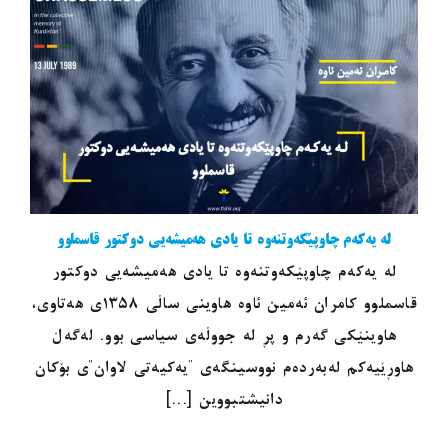
لە یەکەم چاوپێکەوتنەوە تا یادی هەمیشەیی دوکتور قاسملوو
لە یەکەم چاوپێکەوتنەوە تا یادی هەمیشەیی دوکتور
قاسملوو کامران ئەمین ئاوە هاوینی ساڵی ١٣٥٨ی هەتاوی،
هاوینێکی گەرم و پڕ لە جووڵەی سیاسی بوو. لەگەڵ
هاوڕێیەکم لەبەردەم نووسینگەی "یەکیەتی لاوان"ی بۆکان
دانیشتبووین [...]