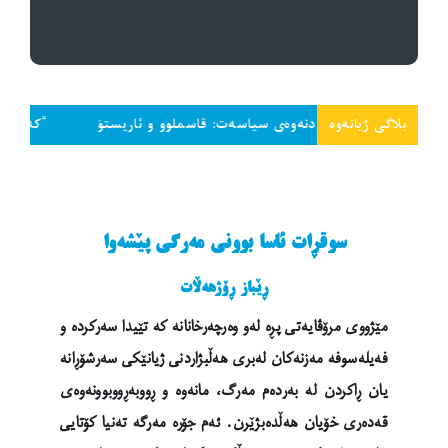
بلاگی ژیانەوە
خلاقی کردنەوەی سیاسەت: قاسملوو و ئاریستۆ
“کەمێک سەر داخە و
سوقڕات ئاسا بوونی مەرگی پێشەوا
ڕێباز ڕۆژهەڵات
مێژووی مرۆڤایەتی پڕە لەو وەرچەرخانانە کە تێیدا سەرکردە و
فەیلەسوفە مەزنەکان لەبری هەڵبژاردنی ژیانێکی سەرشۆڕانە
یان ڕاکردن لە بەردەم مەرگ، مانەوە و ڕووبەڕووبوونەوەی
قەدەری خۆیان هەڵدەبژێرن. ئەم جۆرە مەرگە تەنیا کۆتایی