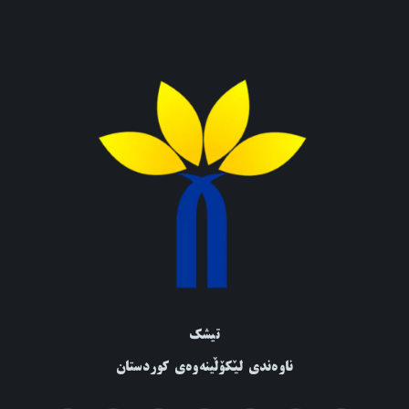
تیشک
ناوەندی لێکۆڵینەوەی کوردستان