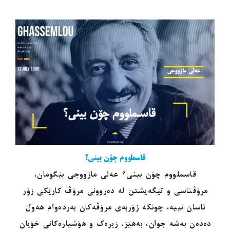
قاسملووم چۆن بینی؟
قاسملووم چۆن بینی؟ عەلی مازووجی بێگومان،
مرۆڤناسی و تێگەیشتن لە دەروونی مرۆڤ کارێکی زۆر
ئاسان نییە، چونکە زۆربەی مرۆڤەکان بەردەوام هەوڵ
دەدەن بەشە جوان، بەهێز، زیرەک و هۆشیارەکانی خۆیان