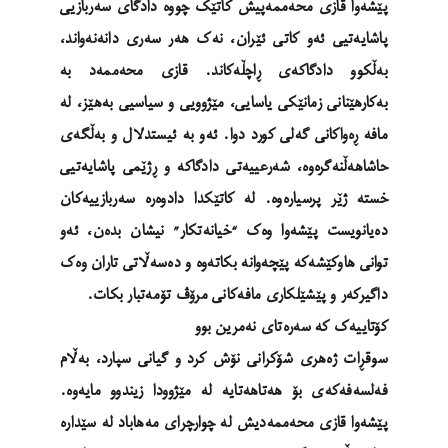
پێشەوا قازی محەممەپیش کاتێک چووە دادگای سەربازیی
پاشایەتیی ئەو کاتی ئێران، نەک هەر سەری دانەنەواند،
بەڵکوو دادگاکەی ڕاچڵەکاند. قازی محەممەد بە
بەکارهێنانی زمانێکی یاسایی، مێژوویی و سیاسیی بەهێز، لە
مافە ڕەواکانی گەلی کورد دوا. ئەو بە ئیستدلال و بەڵگەی
حاشاهەڵنەگرەوە، شەرعییەتی دادگاکە و ڕژێمی پاشایەتیی
خستە ژێر پرسیارەوە. لە کاتێکدا دادوەرە سەربازییەکان
دەیانویست پێشەوا وەک “خیانەتکار” نیشان بدەن، ئەو
توانی هاوکێشەکە پێچەوانە بکاتەوە و دەسەڵاتی تاران وەک
داگیرکەر و پێشێلکاری مافەکانی مرۆڤ تۆمەتبار بکات.
کۆتاییەک کە سەرەتای نەمرین بوو
سوقڕات ژەهری شۆکرانی نۆش کرد و گیانی سپارد، بەڵام
فەلسەفەکەی بۆ هەتاهەتایە لە مێژوودا زیندوو مایەوە.
پێشەوا قازی محەممەدیش لە چوارچرای مەهاباد لە سێدارە