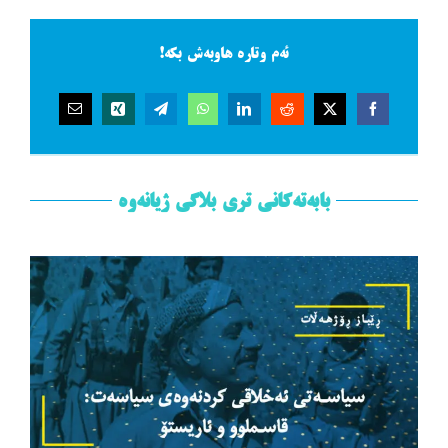
ئەم وتارە هاوبەش بکە!
بابەتەکانی تری بلاگی ژیانەوە