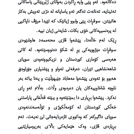
دەکاتەوە. ئەو پێی وایە ڕاکردن بەواتای ژێرپێنانی یاساکانی
ئەتینایە، تەنانەت ئەگەر ئەو یاسایانە لە دژی ئەویش بەکار
هاتبێتن. سوقڕات پێی وابوو ژیانێک کە تێیدا مرۆڤ ناپاکیی
لە پرەنسیپەکانی خۆی بکات، شایەنی ژیان نییە.
ڕێک لەم خاڵەدا، پێشەوا قازی محەممەد هاوشێوەی
سوقڕات مێژوویەکی پڕ لە شکۆ دەنووسێتەوە. لە کاتی
هەرەسی کۆماری کوردستان و نزیکبوونەوەی سوپای
شاهەنشاهیی ئێران، دەرفەتی تەواو و پێشنیاری جۆراوجۆر
هەبوو بۆ ئەوەی پێشەوا مەهاباد جێبهێڵێت و پەنا بباتە بەر
ناوچە شاخاوییەکان یان دەرەوەی وڵات. بەڵام ئەو ڕای
نەکرد. پێشەوا بڕیاری دا بمێنێتەوە و ببێتە قەڵغانی پاراستنی
خەڵکی کوردستان لە کۆمەڵکوژی و تۆڵەسەندنەوەی
سوپای داگیرکەر کە وەکووی ئازەربایەجانی لێ نەیەت. ئەم
بڕیارەی قازی، وەک هێمایەکی باڵای بەرپرسیارێتیی