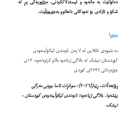
دەتوانێت بە مانەوە و ئیستدلالکردنی، مێژوویەکی پڕ لە
شکۆ و ئازادی بۆ نەوەکانی داهاتوو بەجێبهێڵێت.
بیروڕا
بە شێوەی ئانلاین لە لایەن ناوەندی لێکۆڵینەوەی
کوردستان-تیشک لە بلاگی ژیانەوە بڵاو کراوەتەوە: ١٢ی
جۆزەردانی ٢٧٢٦ی کوردی
ڕۆژهەڵات، ڕێباز
(٢٠٢٦): سوقڕات ئاسا بوونی مەرگی
پێشەوا
. ب
لاگی ژیانەوە؛ ناوەندی لێکۆڵینەوەی کوردستان –
تیشک.