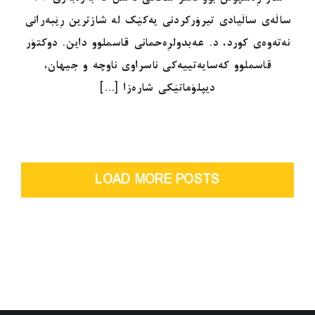
ساڵەی ساڵیادی تیرۆرکردنی یەکێک لە شازترین ڕێبەرانی
نەتەوەی کورد، د. عەبدولڕەحمانی قاسملوو داین. دوکتۆر
قاسملوو کەسایەتییەکی ناسراوی ناوچە و جیهان،
دیپلۆماتێکی شارەزا [...]
LOAD MORE POSTS