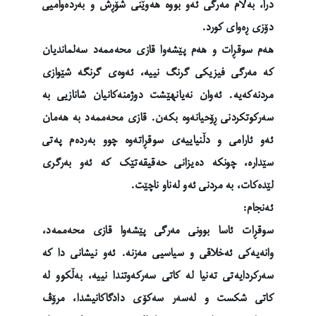
درا، بەڵام مەرگی ئەو بووە هەوێنی شۆڕش و بەردەوامیی
دۆزی ڕەوای کورد.
هەم سوقڕات و هەم پێشەوا قازی محەممەد سەلماندیان
کە مەرگی فیزیکی گرنگ نییە، ئەوەی گرنگە شێوازی
مردنەکەیە. ئەوان نەیانهێشت دوژمنەکانیان شانازیی بە
سەرکوتکردنی ڕۆحیانەوە بکەن. قازی محەممەد بە هەمان
ئەو ئارامی و دڵنیاییەی سوقڕاتەوە چوو بەردەم پەتی
سێدارە، چونکە دەیزانی حەقیقەتێک کە ئەو بەرگری
لێدەکات، بە مردنی ئەو لەناو ناچێت.
ئەنجام:
سوقڕات ئاسا بوونی مەرگی پێشەوا قازی محەممەد،
وانەیەکی ئەخلاقی و سیاسیی مەزنە. ئەو نیشانی دا کە
سەرکردایەتی تەنیا لە کاتی سەرکەوتندا نییە، بەڵکوو لە
کاتی شکست و لەسەر سەکۆی دادگاکانیشدا، مرۆڤ