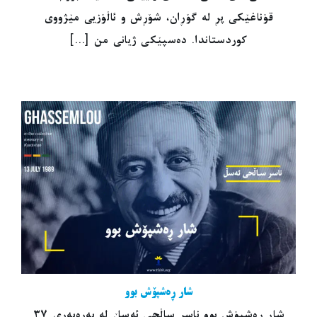
قۆناغێکی پڕ لە گۆڕان، شۆڕش و ئاڵۆزیی مێژووی
کوردستاندا. دەسپێکی ژیانی من [...]
شار ڕەشپۆش بوو
شار ڕەشپۆش بوو ناسر ساڵحی ئەسڵ لە بەرەبەری ٣٧