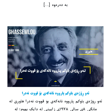
بە دەرەوە [...]
ئەو ڕۆژەی باوکم پارووە نانەکەی بۆ قووت نەدرا
ئەو ڕۆژەی باوکم پارووە نانەکەی بۆ قووت نەدرا هاوڕێ لە
مانگی ٨ی ساڵی ١٩٧٨ی زایینی لە دایک بووم؛ لە