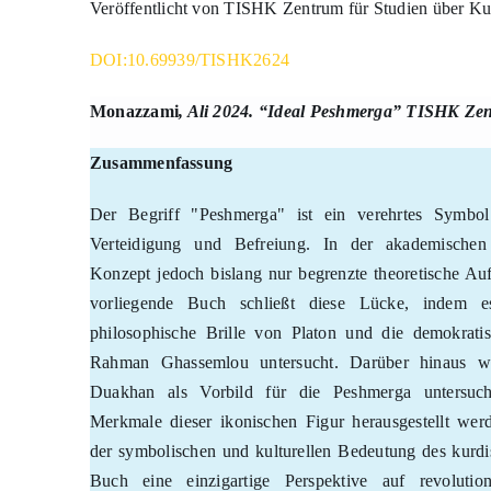
Veröffentlicht von TISHK Zentrum für Studien über Kur
DOI:10.69939/TISHK2624
Monazzami
,
Ali 2024. “
Ideal Peshmerga
” TISHK Zent
Zusammenfassung
Der Begriff "Peshmerga" ist ein verehrtes Symbol
Verteidigung und Befreiung. In der akademische
Konzept jedoch bislang nur begrenzte theoretische A
vorliegende Buch schließt diese Lücke, indem 
philosophische Brille von Platon und die demokrati
Rahman Ghassemlou untersucht. Darüber hinaus 
Duakhan als Vorbild für die Peshmerga untersuch
Merkmale dieser ikonischen Figur herausgestellt we
der symbolischen und kulturellen Bedeutung des kurdi
Buch eine einzigartige Perspektive auf revolutio