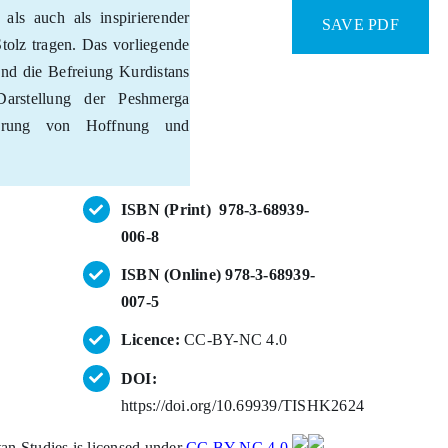
als auch als inspirierender
SAVE PDF
Stolz tragen. Das vorliegende
nd die Befreiung Kurdistans
arstellung der Peshmerga
perung von Hoffnung und
ISBN (Print) 978-3-68939-
006-8
ISBN (Online) 978-3-68939-
007-5
Licence:
CC-BY-NC 4.0
DOI:
https://doi.org/10.69939/TISHK2624
n Studies is licensed under
CC BY-NC 4.0