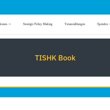
tionen
Strategic Policy Making
Veranstalltungen
Spenden
TISHK Book
TISHK Book
Verbreitung von Büchern mit Bezug zu Kurdistan, Iran und dem Nahen Oste
Sprachp