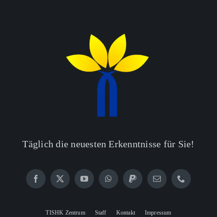
Ascended
Narratives
from the
Ground of
Revolution
(collection
of articles
and
interviews)
Täglich die neuesten Erkenntnisse für Sie!
TISHK Zentrum
Staff
Kontakt
Impressum