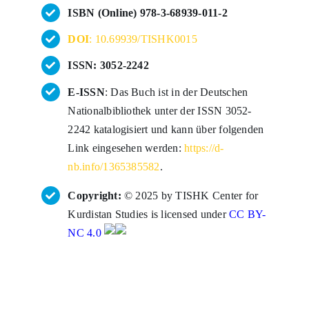
ISBN (Online) 978-3-68939-011-2
DOI
: 10.69939/TISHK0015
ISSN: 3052-2242
E-ISSN
: Das Buch ist in der Deutschen
Nationalbibliothek unter der ISSN 3052-
2242 katalogisiert und kann über folgenden
Link eingesehen werden:
https://d-
nb.info/1365385582
.
Copyright:
© 2025 by TISHK Center for
Kurdistan Studies is licensed under
CC BY-
NC 4.0