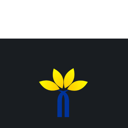
AND
INTERVIE
Umschlag
des
Buches:
Ascended
Narratives
from the
Ground of
Revolution
(collection
of articles
and
interviews)