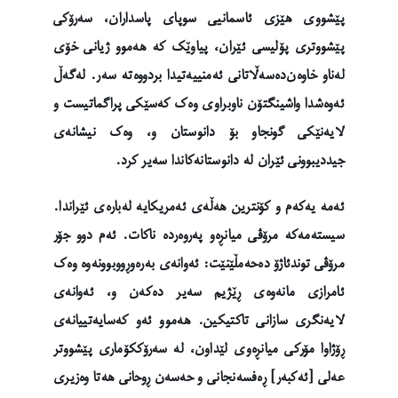
پێشووی هێزی ئاسمانیی سوپای پاسداران، سەرۆکی
پێشووتری پۆلیسی ئێران، پیاوێک کە هەموو ژیانی خۆی
لەناو خاوەن‌دەسەڵاتانی ئەمنییەتیدا بردووەتە سەر. لەگەڵ
ئەوەشدا واشینگتۆن ناوبراوی وەک کەسێکی پراگماتیست و
لایەنێکی گونجاو بۆ دانوستان و، وەک نیشانەی
جیددیبوونی ئێران لە دانوستانەکاندا سەیر کرد.
ئەمە یەکەم و کۆنترین هەڵەی ئەمریکایە لەبارەی ئێراندا.
سیستەمەکە مرۆڤی میانڕەو پەروەردە ناکات. ئەم دوو جۆر
مرۆڤی توندئاژۆ دەحەمڵێنێت: ئەوانەی بەرەوڕووبوونەوە وەک
ئامرازی مانەوەی ڕێژیم سەیر دەکەن و، ئەوانەی
لایەنگری سازانی تاکتیکین. هەموو ئەو کەسایەتییانەی
ڕۆژاوا مۆرکی میانڕەوی لێداون، لە سەرۆککۆماری پێشووتر
عەلی [ئەکبەر] ڕەفسەنجانی و حەسەن ڕوحانی هەتا وەزیری