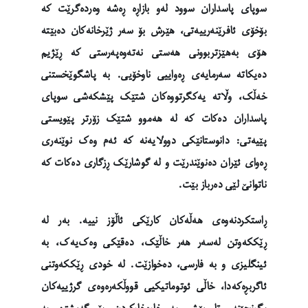
سوپای پاسداران سوود لەو بازاڕە ڕەشە وەردەگرێت کە
بۆخۆی ئافرێنەرییەتی، هێرش بۆ سەر ژێرخانەکان دەبێتە
هۆی بەهێزتربوونی هەستی نەتەوەپەرستی کە ڕێژیم
دەیکاتە سەرمایەی ڕەواییی ناوخۆیی. بە پاشگوێخستنی
خەڵک، وڵاتە یەکگرتووەکان شتێک پێشکەشی سوپای
پاسداران دەکات کە لە هەموو شتێک زۆرتر پێویستی
پێیەتی: دانوستانێکی دوولایەنە کە ئەم وەک نوێنەری
ڕەوای ئێران دەنوێندرێت و لە گوشارێک ڕزگاری دەکات کە
ناتوانێ لێی دەرباز بێت.
ڕاستکردنەوەی هەڵەکان کارێکی ئاڵۆز نییە. بەر لە
ڕێککەوتن لەسەر هەر خاڵێک، دەقێکی وەک‌یەک، بە
ئینگلیزی و بە فارسی، دەخوازێت. لە خودی ڕێککەوتنی
ئاگربڕەکەدا، خاڵی ئوتوماتیکیی قووڵکەرەوەی گرژییەکان