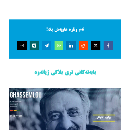
ئەم وتارە هاوبەش بکە!
بابەتەکانی تری بلاگی ژیانەوە