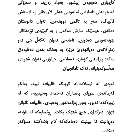
کاروباری دەرەوەی پێشوو، جەواد زەریف و سەرۆکی
ئەنجومەنی ئاسایشی نەتەوەیی عەلی لاریجانی و، ئێستاش
قالیباف، سەر بە تاقمی دووهەمن. ئەوان دانوستان
دەکەن، هێندێک سازش دەکەن و بە گوێرەی نۆرمەکانی
نێونەتەوەیی دەدوێن. ئامانجی ئەوان لەگەڵ هی ئەو
ژەنڕاڵانەی دەیانهەوێ درێژە بە جەنگ بدەن دەقاودەق
یەکە: پاراستنی کۆماری ئیسلامی. جیاوازیی ئەوان شێوەی
هەڵسوکەوتیانە، نەک ئامانجیان.
ئەوەی لە ئیسلامئاباد گرینگە قالیباف نییە، بەڵکو
فەرماندەی سوپای پاسداران ئەحمەد وەحیدییە، کە لە
ژوورەکەدا نەبوو. بەبێ ڕەزامەندیی وەحیدی، قالیباف ناتوانێ
ئێران ئەرکداری هیچ شتێک بکات. ڕوخسارەکە لە تارانە،
دەڕوانێت تا ببینێت دەمامکەکە کام پاشەکشە مسۆگەر
دەکات.