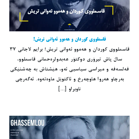
قاسملووی کوردان و هەموو ئەوانی تریش!
قاسملووی کوردان و هەموو ئەوانی تریش! برایم لاجانی ٣٧
ساڵ پاش تیرۆری دوکتۆر عەبدولڕەحمانی قاسملوو،
فەلسەفە و میراسی سیاسیی ئەو، هێشتاش بە چەشنێکی
بەرچاو هەروا هاوچەرخ و ئاکتوێل ماوەتەوە. ئەگەرچی
ناوبراو [...]