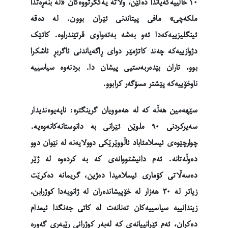
١٠ خاڵییەکەیاندا دەڵێن، وڵاتە یەکگرتووەکان «لە بنەڕەتدا
ملکەچی» مافی پیتاندنی ئێران بوون. لە دەقە
ئینگلیزییەکەدا ئەو بەشە بەتەواوی قرتێندراوە. کاتێک
دژوازییەکە چەند کاتژمێر دوای ڕاگەیاندنی ئاگربڕ ئاشکرا
بوو، تاران بێدەربەستیی پیشان دا. بردنەوە سیاسییە
ناوخۆییەکە پێشتر مسۆگەر کرابوو.
سێهەمین هەڵە کە لە هەموویان گرینگترە: ناپەیوەندیدار
سەیرکردنی ٩٠ ملوێن ئێرانی بە دانوستانەکانەوەیە.
چوارچێوەی ئیسلامئاباد ئاڵووێرێکی دوولایەنە لە نێوان دوو
دەوڵەتانە. ئەم دانیشتووانەی کە بە کردەوە لە ژێر
دەسەڵاتی کۆماری ئیسلامیدا دەژین، گریمانە دەکرێت
زیاتر لە ٣٠ هەزار لە خۆپیشاندەران لە ژانویەدا کوژرابن،
زیندانییە سیاسییەکان تەنانەت لە کاتی جەنگدا ئیعدام
دەکران، ئەم ئێرانییانەی کە لەبەر کوژرانی ڕێبەری گەورە