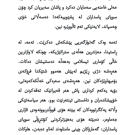
عەلی خامنەیی سەمایان دەکرد و پاشان سەیریان کرد چۆن
سوپای پاسداران لە پشێوییەکەدا دەسەڵاتی خۆی
چەسپاند، لایەنێکی ئەم ئاڵووێرە نین.
ئەمە وەک گەتوارگەریی پێشکەش دەکرێت. ئەمە، لە
ڕاستیدا، مەزنترین هەڵەی ستراتێژیکە، چونکە لاوازترین
خاڵی کۆماری ئیسلامی بەهەڵە دەستنیشان دەکات.
هەڕەشە دژی ڕێژیم لەپێش هەموو شتێکدا فڕۆکەی
بۆمبهاوێژەکان نین. هەڕەشەی سەرەکی خەڵکەکەیەتی،
بۆیە یەکەم کرداری پاش هەر قەیرانێک تەقەکردن لە
خۆپیشاندەران و داخستنی ئینتەرنێت بوو. هەر سیاسەتێکی
وڵاتە یەکگرتووەکان کە ببێتە هۆی قووڵتربوونەوەی ئازاری
جەماوەر، دەبێتە هۆی بەهێزترکردنی کۆنتڕۆڵی سوپای
پاسداران: گەمارۆکان چینی مامناوەند لەناو دەبەن، هاوکات