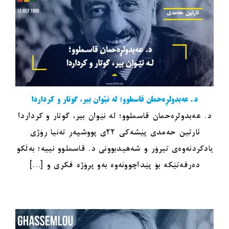
د. عەبدولڕەحمان قاسملوو؛ لە نێوان بیر، گوتار و کرداردا
د. عەبدولڕەحمان قاسملوو؛ لە نێوان بیر، گوتار و کرداردا
ئارتین حەمدی پێشەکی ٢٢ی پووشپەڕ تەنیا ڕۆژی
یادکردنەوەی تیرۆر و شەهیدبوونی د. قاسملوو نییە؛ بەڵکو
دەرفەتێکە بۆ پێداچوونەوە بەو پڕۆژە فکری و [...]