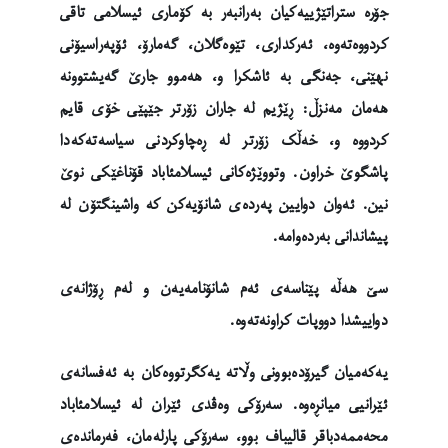
جۆرە ستراتێژییەکیان بەرانبەر بە کۆماری ئیسلامی تاقی
کردووەتەوە، ئەرکداری، تێوەگلان، گەمارۆ، ئۆپەراسیۆنی
نهێنی، جەنگی بە ئاشکرا و، هەموو جارێ گەیشتوونە
هەمان مەنزڵ: ڕێژیم لە جاران زۆرتر جێپێی خۆی قایم
کردووە و، خەڵک زۆرتر لە ڕەچاوکردنی سیاسەتەکەدا
پاشگوێ خراون. وتووێژەکانی ئیسلامئاباد قۆناغێکی نوێ
نین. ئەوان دوایین پەردەی شانۆیەکن کە واشینگتۆن لە
پیشاندانی بەردەوامە.
سێ هەڵە پێناسەی ئەم شانۆنامەیەن و لەم ڕۆژانەی
دواییشدا دووپات کراونەتەوە.
یەکەمیان گیرۆدەبوونی وڵاتە یەکگرتووەکان بە ئەفسانەی
ئێرانیی میانڕەوە. سەرۆکی وەڤدی ئێران لە ئیسلامئاباد
محەممەدباقر قالیباف بوو، سەرۆکی پارلەمان، فەرماندەی