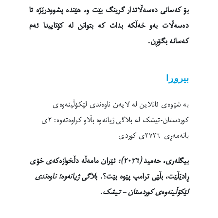
بۆ کەسانی دەسەڵاتدار گرینگ بێت و، هێندە پشوودرێژە تا
دەسەڵات بەو خەڵکە بدات کە بتوانن لە کۆتاییدا ئەم
کەسانە بگۆڕن.
بیروڕا
بە شێوەی ئانلاین لە لایەن ناوەندی لێکۆڵینەوەی
کوردستان-تیشک لە بلاگی ژیانەوە بڵاو کراوەتەوە: ٢ی
بانەمەڕی ٢٧٢٦ی کوردی
بیگلەری، حەمید
(٢٠٢٦):
ئێران مامەڵە دڵخوازەکەی خۆی
ڕادێڵێت، بڵێی ترامپ پێوە بێت؟
. ب
لاگی ژیانەوە؛ ناوەندی
لێکۆڵینەوەی کوردستان – تیشک.