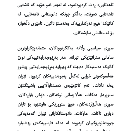
تاهەتایی» ڕەت کردووەتەوە، نە لەبەر ئەو هۆیە کە ئاشتیی
تاهەتایی دەوێت، بەڵکو چونکە دانوستانی تاهەتایی، لە
کاتێکدا هیچ ئەرکدارییەک وەئەستۆ ناگرن، ئامێری دڵخوازە
بۆ ئەستاندنی سازشەکان.
سوڕی سیاسیی وڵاتە یەکگرتووەکان، متمانەپێکراوترین
سامانی ستراتێژیکی ئێرانە. هەر بەڕێوەبەرایەتییەکی نوێ
کاتێک دەستبەکار دەبێت کە پێیوایە بەڕێوەبەرایەتیی پێشوو
هەڵسوکەوتی خراپی لەگەڵ پەیوەندییەکان کردووە. ئێران
پەلە ناکات. ئەم کاتژمێرەی دەستئاواڵاییی واشینگتۆن
سنووردار دەکات، هەڵاوسانی نرخەکان، دۆخی بازاڕەکان،
سوڕی هەڵبژاردنەکان، هیچ سنوورێکی هاوشێوە بۆ تاران
دیاری ناکات. هاوکات، دانوستانکارانی ئێران گەمەیەکی
جووت‌ناوەڕۆکییان کردووە: لە دەقە فارسییەکەی پێشنیارە