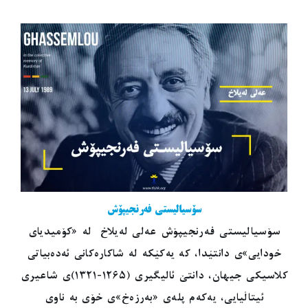
سۆسیالیستی فەرنجیپۆش
سۆسیالیستی فەرنجیپۆش عەلی لەیلاخ لە «کۆمیدیای
خودایی»ی دانتێدا، کە یەکێکە لە شاکارەکانی ئەدەبیاتی
کلاسیکی جیهان، دانتێ ئالیگیری (١٢٦٥-١٣٢١)ی شاعیری
ئیتاڵیایی، یەکەم پلەی «بەرزەخ»ی خۆی بە ناوی