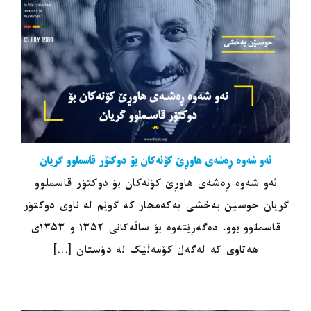
ئەو شەوە ڕەشەی هاوڕێ کۆنەکان بۆ دوکتۆر قاسملوو گریان
ئەو شەوە ڕەشەی هاوڕێ کۆنەکان بۆ دوکتۆر قاسملوو
گریان حوسێن بەخشی یەکەمجار کە گوێم لە ناوی دوکتۆر
قاسملوو بوو، دەگەڕێتەوە بۆ ساڵەکانی ١٣٥٢ و ١٣٥٣ی
هەتاوی کە لەگەڵ کۆمەڵێک لە دۆستان [...]