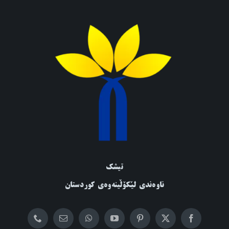
تیشک
ناوەندی لێکۆڵینەوەی کوردستان