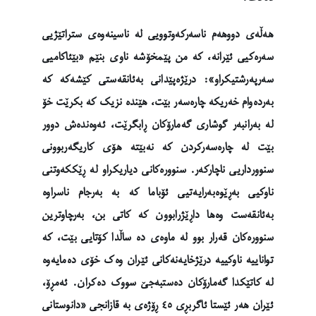
هەڵەی دووهەم ناسەرکەوتوویی لە ناسینەوەی ستراتێژیی
سەرەکیی ئێرانە، کە من پێمخۆشە ناوی بنێم «بێئاکامیی
سەرپەرشتیکراو»: درێژەپێدانی بەئانقەستی کێشەکە کە
بەردەوام خەریکە چارەسەر بێت، هێندە نزیک کە بکرێت خۆ
لە بەرانبەر گوشاری گەمارۆکان ڕابگرێت، ئەوەندەش دوور
بێت لە چارەسەرکردن کە نەبێتە هۆی کاریگەربوونی
سنوورداریی ناچارکەر. سنوورەکانی دیاریکراو لە ڕێککەوتنی
ناوکیی بەڕێوەبەرایەتیی ئۆباما کە بە بەرجام ناسراوە
بەئانقەست وەها داڕێژرابوون کە کاتی بن، بەرچاوترین
سنوورەکان قەرار بوو لە ماوەی دە ساڵدا کۆتایی بێت، کە
تواناییە ناوکییە درێژخایەنەکانی ئێران وەک خۆی دەمایەوە
لە کاتێکدا گەمارۆکان دەستبەجێ سووک دەکران. ئەمڕۆ،
ئێران هەر ئێستا ئاگربڕی ٤٥ ڕۆژەی بە قازانجی «دانوستانی