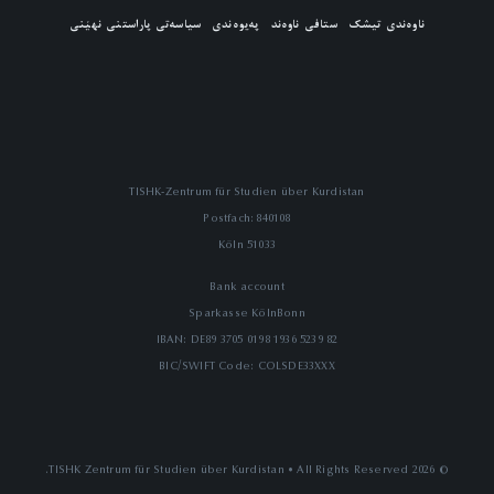
ناوەندی تیشک
ستافی ناوەند
پەیوەندی
سیاسەتی پاراستنی نهێنی
TISHK-Zentrum für Studien über Kurdistan
Postfach: 840108
51033 Köln
Bank account
Sparkasse KölnBonn
IBAN: DE89 3705 0198 1936 5239 82
BIC/SWIFT Code: COLSDE33XXX
© 2026 TISHK Zentrum für Studien über Kurdistan • All Rights Reserved.