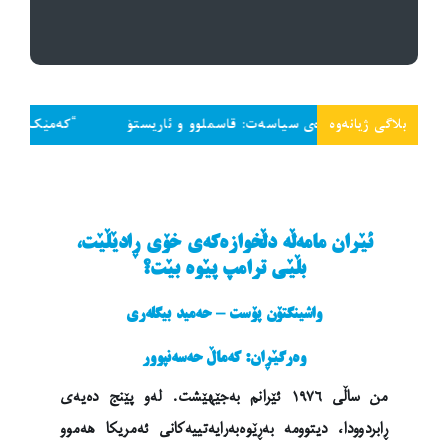
بلاگی ژیانەوە
کردنەوەی سیاسەت: قاسملوو و ئاریستۆ
“کەمێک سەر داخە و تاجەگ
ئێران مامەڵە دڵخوازەکەی خۆی ڕادێڵێت،
بڵێی ترامپ پێوە بێت؟
واشینگتۆن پۆست – حەمید بیگلەری
وەرگێڕان: کەماڵ حەسەنپوور
من ساڵی ١٩٧٦ ئێرانم بەجێهێشت. لەو پێنج دەیەی
ڕابردوودا، دیتوومە بەڕێوەبەرایەتییەکانی ئەمریکا هەموو