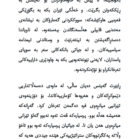
بگونجێنە، تا پێش بە خاوەخاوکردن بۆ گەیشتن بە
ڕێککەوتن بگرێت. و خەڵکی ئێران بکە بە بگۆڕێکی
فەرمیی هاوکێشەکە: سووککردنی گەمارۆکان بە نیشانەی
مەدەنیی قابیلی هەڵسەنگاندن ببەستەوە، لە ناویاندا
دەستڕاگەیشتن بە ئینتەرنێت و وستاندنی ئیعدامە
سیاسییەکان. و لە جیاتی بانکەکانی سەر بە سوپای
پاسداران، لایەنی نێونەتەوەیی بکە بە چاودێری داراییەکانی
تەرخانکراو بۆ نۆژەنکردنەوە.
ڕابێرت گەیتس دەیان ساڵی، لە ماوەی دەسەڵاتداریی
دێموکڕاتەکان و هەروەها کۆمارییەکاندا، بۆ دۆزینەوەی
ئێرانیی میانڕەوی فرە دەگمەن تەرخان کرد. گەڕانەکە
هەمیشە هەڵە بوو. پرسیارەکە قەت ئەوە نەبوو گەلۆ ئێرانی
میانڕەوی هەن یان نا. لە جیاتیان پرسیارەکە ئەوە بوو ئاخۆ
وڵاتە یەکگرتووەکان ستراتێژییەکی هێندە جیددی هەیە کە