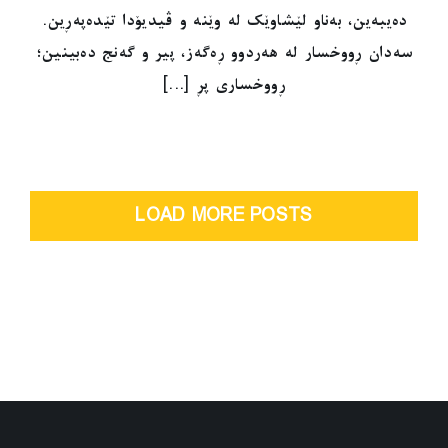
دەیبەین، بەناو لێشاوێک لە وێنە و ڤیدیۆدا تێدەپەڕین.
سەدان ڕووخسار لە هەردوو ڕەگەز، پیر و گەنج دەبینین؛
ڕووخساری پڕ [...]
LOAD MORE POSTS