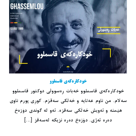
خودکارەکەی قاسملوو
خودکارەکەی قاسملوو خەبات ڕەسووڵی دوکتور قاسملوو
سەلام. من ناوم عەتایە و خەڵکی سەقزم. کوڕی پورم ناوی
هێمنە و ئەویش خەڵکی سەقزە. ئەو لە گوندی دۆزەخ
دەرە ئەژی. دۆزەخ دەرە نزیکە لەسەقز [...]