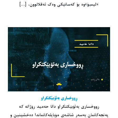
«لیمبۆ»وە بۆ کەسانێکی وەک ئەفلاتوون، [...]
ڕووخساری بەئۆبێکتکراو
ڕووخساری بەئۆبێکتکراو دانا حەمید ڕۆژانە کە
پەنجەکانمان بەسەر شاشەی مۆبایلەکانماندا دەخشێنین و