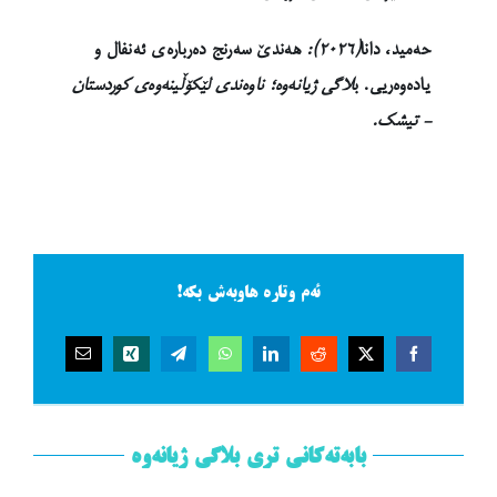
حەمید، دانا
(٢٠٢٦):
هەندێ سەرنج دەربارەی ئەنفال و
یادەوەریی
. ب
لاگی ژیانەوە؛ ناوەندی لێکۆڵینەوەی کوردستان
– تیشک.
ئەم وتارە هاوبەش بکە!
بابەتەکانی تری بلاگی ژیانەوە