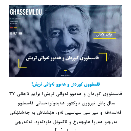
قاسملووی کوردان و هەموو ئەوانی تریش!
قاسملووی کوردان و هەموو ئەوانی تریش! برایم لاجانی ٣٧
ساڵ پاش تیرۆری دوکتۆر عەبدولڕەحمانی قاسملوو،
فەلسەفە و میراسی سیاسیی ئەو، هێشتاش بە چەشنێکی
بەرچاو هەروا هاوچەرخ و ئاکتوێل ماوەتەوە. ئەگەرچی