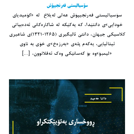
سۆسیالیستی فەرنجیپۆش
سۆسیالیستی فەرنجیپۆش عەلی لەیلاخ لە «کۆمیدیای
خودایی»ی دانتێدا، کە یەکێکە لە شاکارەکانی ئەدەبیاتی
کلاسیکی جیهان، دانتێ ئالیگیری (١٢٦٥-١٣٢١)ی شاعیری
ئیتاڵیایی، یەکەم پلەی «بەرزەخ»ی خۆی بە ناوی
«لیمبۆ»وە بۆ کەسانێکی وەک ئەفلاتوون، [...]