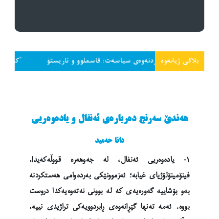
بلاگی ژیانەوە
ەخلاقی کردنەوەی سیاسەت: قاسملوو و ئاریستۆ
“کەمێک سەر داخە و
هەندێ سەرنج دەربارەی ئەنفال و یادەوەریی
دانا حەمید
١- یادەوەریی ئەنفال، لە جەوهەرە قووڵەکەیدا،
فینۆمینۆلۆژیای غیابە؛ ئەزموونێکی بەردەوامی هەستکردنە
بەو بۆشاییە گەورەیەی کە لە بوونی نەتەوەیەکدا دروست
بووە. ئەمە تەنها گێڕانەوەی ڕابردوویەکی تراژیدی نییە،