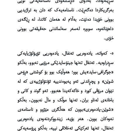
سڕینەوەدا، بەدوای داڕشتنەوەی ناسنامەیەکی نوێی
بەرگریکاردا دەگەڕێت. ناسنامەیەک کە دان بە تراژیدیی
بوونی خۆیدا دەنێت، بەڵام لە هەمان کاتدا، لە ڕێگەی
داهێنانەوە، سوورە لەسەر سەلماندنی حەقیقەتی بوونی
خۆی.
٥- کەواتە، یادەوەریی ئەنفال، یادەوەریی تۆپۆلۆژیایەکی
سڕدراوەیە. ئەنفال تەنها جینۆسایدێکی مرۆیی نەبوو، بەڵکو
«جوگرافی-ساید»یش بوو؛ هەوڵێک بوو بۆ کوشتنی «ڕۆحی
شوێن» و پچڕاندنی ئەو پەیوەندییە ئۆنتۆلۆژییەی کە لە
نێوان مرۆڤی کورد و خاکەکەیدا هەبوو. ئەو گوند و کانی و
باخانەی لەناو بران، تەنها موڵک و ماڵ نەبوون، بەڵکو
«شوێن-یادەوەری»بوون کە هەڵگری مێژوو و ناسنامەی
نەوەکان بوون. هەر بۆیە، زیندووکردنەوەی یادەوەریی
ئەنفال، تەنها ئەرکێکی ئەخلاقی نییە، بەڵکو پڕۆسەیەکی