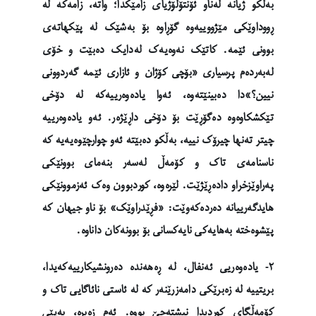
بەڵکو ژیانە لەناو ئۆنتۆلۆژیای زامێکدا؛ واتە، زامەکە لە
ڕووداوێکی مێژووییەوە گۆڕاوە بۆ بەشێک لە پێکهاتەی
بوونی ئێمە. کاتێک نەوەیەک لەدایک دەبێت و خۆی
لەبەردەم پرسیاری «بۆچی کۆژان و ئازاری ئێمە گەردوونی
نیین؟»دا دەبینێتەوە، ئەوا یادەوەرییەکە لە دۆخی
تێکشکاوەوە دەگۆڕێت بۆ دۆخی داڕێژەر. ئەو یادەوەرییە
چیتر تەنها چیرۆک نییە، بەڵکو دەبێتە ئەو چوارچێوەیەیە کە
ناسنامەی تاک و کۆمەڵ لەسەر بنەمای بوونێکی
پەراوێزخراو دادەڕێژێت. لێرەوە، کوردبوون وەک ئەزموونێکی
هایدگەرییانە دەردەکەوێت: «فڕێدراوێک» بۆ ناو جیهان کە
پێشوەختە بەهایەکی نایەکسانی بۆ بوونەکان داناوە.
٢- یادەوەریی ئەنفال، لە ڕەهەندە دەرونشیکارییەکەیدا،
بریتییە لە زەبرێکی دامەزرێنەر کە لە ئاستی نائاگایی تاک و
کۆمەڵگای کوردیدا نیشتەجێ بووە. ئەم زەبرە، بەپێی