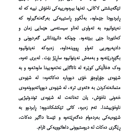
تێگەیشتنی لاکانی، تەنها بیرەوەرییەکی ناخۆش نییە کە لە
ڕابردوودا جێماوە، بەڵکوو ڕاستییەکی بەرگەنەگیراوە کە
نەیتوانیوە بە تەواوی لەناو سیستەمی هێمایی زمان و
کەلتوردا جێی ببێتەوە. چونکە دانپێدانانی گەردوونی و
دادپەروەریی تەواو ڕووینەداوە، زەبرەکە نەیتوانیوە
بگێڕدرێتەوە و بەمەش نەیتوانیوە ساڕێژ بێت. لەبری ئەوە،
وەک «خاڵێکی کوێر» لە نائاگایی نەتەوەییدا ماوەتەوە و بە
شێوەی جۆراوجۆر خۆی دووبارە دەکاتەوە: لە شێوەی
متمانەنەکردن بە «ئەوی تر»، لە شێوەی دووپاتەبوونەوەی
خەونی ناخۆش، یان تەنانەت لە شێوەی توندوتیژیی
ناوخۆییشدا. ئەم زەبرە، کاتی تێکشکاندووە؛ ڕابردوو بە
شێوەیەکی بەردەوام دەگەڕێتەوە و ئێستا داگیر دەکات،
ڕێگری دەکات لە دروستبوونی داهاتوویەکی ئارام.