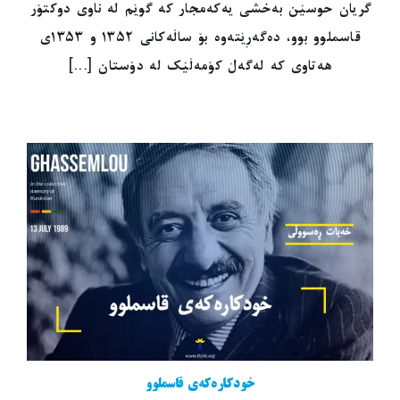
گریان حوسێن بەخشی یەکەمجار کە گوێم لە ناوی دوکتۆر
قاسملوو بوو، دەگەڕێتەوە بۆ ساڵەکانی ١٣٥٢ و ١٣٥٣ی
هەتاوی کە لەگەڵ کۆمەڵێک لە دۆستان [...]
خودکارەکەی قاسملوو