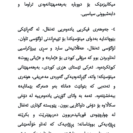
میکانیزمێک بۆ دووبارە بەرهەمهێنانەوەی تراوما و
دابەشبوونی سیاسیی.
٤- جەوهەری فیکریی یادەوەریی ئەنفال، لە گەڕانێکی
بێوچاندایە بەدوای ميتۆسێکدا بۆ تێپەڕاندنی لۆگۆسی تاوان.
لۆگۆسی ئەنفال، عەقڵانیەتی سارد و سڕی بیرۆکراسیی
لەناوبردن بوو کە مرۆڤی کوردی بۆ «ژمارە» و «ژیانی ڕووت»
کورتکردەوە. ئەرکی ئێستای هزری کوردی، بەرهەمهێنانی
میتۆسێکە؛ واتە، گێڕانەوەیەکی گەورەی مەعریفی، هونەری
و ئەدەبی کە بتوانێت «مانا» بەو «مەرگە بێمانایە»
ببەخشێتەوە. ئەمە بە واتای گۆڕینی یادەوەرییە لە دۆخی
سکاڵاوە بۆ دۆخی داواکاریی بوون. پێویستە گوتاری ئەنفال
لە چوارچێوەی قوربانیدەربوون دەربهێنرێت و بکرێتە
پڕۆژەیەکی بوونناسانە؛ پڕۆژەیەک کە لەناو خۆڵەمێشی