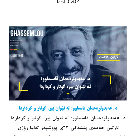
ناوبراو [...]
د. عەبدولڕەحمان قاسملوو؛ لە نێوان بیر، گوتار و کرداردا
د. عەبدولڕەحمان قاسملوو؛ لە نێوان بیر، گوتار و کرداردا
ئارتین حەمدی پێشەکی ٢٢ی پووشپەڕ تەنیا ڕۆژی