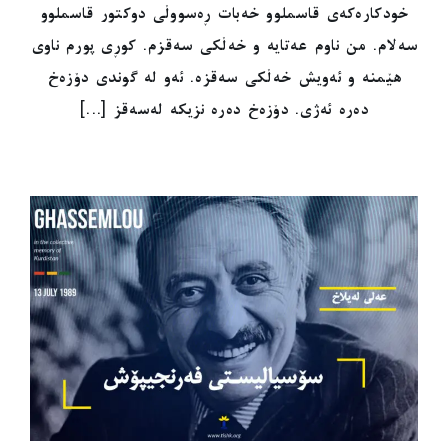
خودکارەکەی قاسملوو خەبات ڕەسووڵی دوکتور قاسملوو
سەلام. من ناوم عەتایە و خەڵکی سەقزم. کوڕی پورم ناوی
هێمنە و ئەویش خەڵکی سەقزە. ئەو لە گوندی دۆزەخ
دەرە ئەژی. دۆزەخ دەرە نزیکە لەسەقز [...]