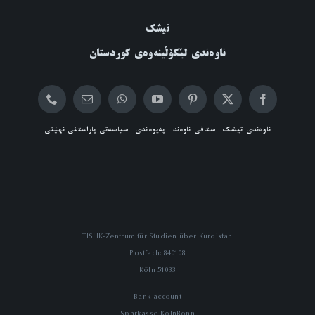
تیشک
ناوەندی لێکۆڵینەوەی کوردستان
ناوەندی تیشک
ستافی ناوەند
پەیوەندی
سیاسەتی پاراستنی نهێنی
TISHK-Zentrum für Studien über Kurdistan
Postfach: 840108
51033 Köln
Bank account
Sparkasse KölnBonn