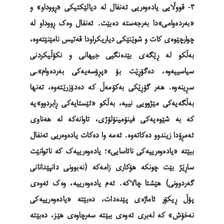
٣- قووڵایی یادەوەریی ئەنفال لە دیالێکتیکی «ڕووداو» و
«بەردەوامی»دا بەرجەستە دەبێت. ئەنفال وەک ڕووداو لە
چوارچێوەی کات و شوێنێکی دیاریکراودا قەتیس نامێنێتەوە،
بەڵکو لە ڕێگەی بێدەنگیی جیهانی و نکۆڵیکردنی
سیاسییەوە، دەگۆڕێت بۆ «پڕۆسەیەکی بەردەوام»ـی
سڕینەوە. هەر گۆڕێکی بەکۆمەڵ کە دەدۆزرێتەوە، تەنها
بەڵگەیەکی مێژوویی نییە، بەڵکو «ئێستایەکی ڕابردوو»یە
کە بە شێوەیەکی فینۆمینۆلۆژی، تاوانەکە لە هەناوی
ئەمڕۆدا زیندوو دەکاتەوە. ئەمە وا دەکات یادەوەریی ئەنفال
ببێتە «یادەوەرییەکی نائاسایی»؛ یادەوەرییەک کە ناتوانێت
ساڕێژ بێت چونکە هۆکاری زامەکە (نەبوونی دانپێدانانی
گەردوونی) هێشتا چالاکە. ئەم یادەوەرییە، وەک ئەوەی
پۆڵ ڕیکۆر ئاماژەی پێدەدات، دەبێتە «یادەوەرییەکی
نەخۆش» کە لەبری ئەوەی ببێتە سەرچاوەی هێز، دەبێتە