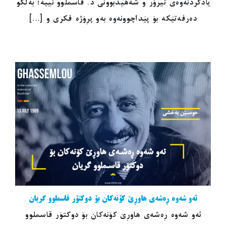
یادکردنەوەی تیرۆر و شەهیدبوونی د. قاسملوو نییە؛ بەڵکو
دەرفەتێکە بۆ پێداچوونەوە بەو پڕۆژە فکری و [...]
ئەو شەوە ڕەشەی هاوڕێ کۆنەکان بۆ دوکتۆر قاسملوو گریان
ئەو شەوە ڕەشەی هاوڕێ کۆنەکان بۆ دوکتۆر قاسملوو