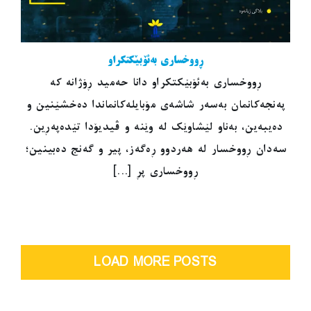
ڕووخساری بەئۆبێکتکراو
ڕووخساری بەئۆبێکتکراو دانا حەمید ڕۆژانە کە
پەنجەکانمان بەسەر شاشەی مۆبایلەکانماندا دەخشێنین و
دەیبەین، بەناو لێشاوێک لە وێنە و ڤیدیۆدا تێدەپەڕین.
سەدان ڕووخسار لە هەردوو ڕەگەز، پیر و گەنج دەبینین؛
ڕووخساری پڕ [...]
LOAD MORE POSTS