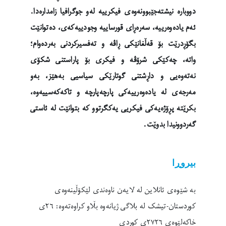
دووبارە نیشتەجێبوونەوەی فیکرییە لەو جوگرافیا زامدارەدا.
ئەم یادەوەرییە، سەرەڕای قورساییە وجودییەکەی، دەتوانێت
بگۆڕدرێت بۆ قەڵغانێکی ڕاڤە و تەفسیرکردنی بەردەوام؛
واتە، چەکێکی شرۆڤە و فیکری بۆ پاراستنی شکۆی
نەتەوەیی و داڕشتنی گوتارێکی سیاسیی بەهێز، بەو
مەرجەی لە یادەوەرییەکی پارچەپارچە و تاکەکەسییەوە،
بکرێتە پڕۆژەیەکی فیکریی یەکگرتوو کە بتوانێت لە ئاستی
گەردوونیدا بدوێت.
بیروڕا
بە شێوەی ئانلاین لە لایەن ناوەندی لێکۆڵینەوەی
کوردستان-تیشک لە بلاگی ژیانەوە بڵاو کراوەتەوە: ٢٦ی
خاکەلێوەی ٢٧٢٦ی کوردی