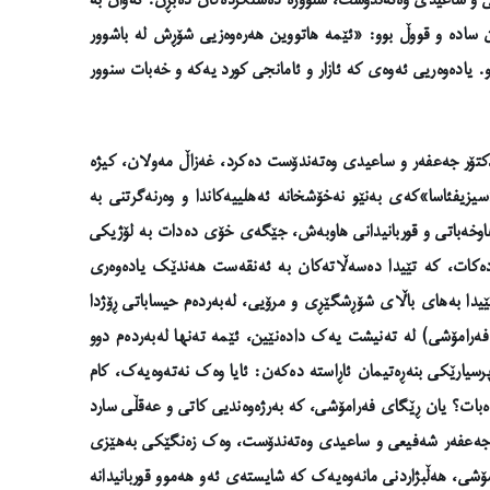
ی و ساعیدی وەتەندۆست، سنوورە دەستکردەکان دەبڕن. ئەوان بە
ان سادە و قووڵ بوو: «ئێمە هاتووین هەرەوەزیی شۆڕش لە باشوور
یادەوەریی ئەوەی کە ئازار و ئامانجی کورد یەکە و خەبات سنوور
دکتۆر جەعفەر و ساعیدی وەتەندۆست دەکرد، غەزاڵ مەولان، کیژە
یزیفئاسا»کەی بەنێو نەخۆشخانە ئەهلییەکاندا و وەرنەگرتنی بە
 هاوخەباتی و قوربانیدانی هاوبەش، جێگەی خۆی دەدات بە لۆژیکی
دەکات، کە تێیدا دەسەڵاتەکان بە ئەنقەست هەندێک یادەوەری
ێیدا بەهای باڵای شۆڕشگێڕی و مرۆیی، لەبەردەم حیساباتی ڕۆژدا
فەرامۆشی) لە تەنیشت یەک دادەنێین، ئێمە تەنها لەبەردەم دوو
رسیارێکی بنەڕەتیمان ئاڕاستە دەکەن: ئایا وەک نەتەوەیەک، کام
دەبات؟ یان ڕێگای فەرامۆشی، کە بەرژەوەندیی کاتی و عەقڵی سارد
دکتۆر جەعفەر شەفیعی و ساعیدی وەتەندۆست، وەک زەنگێکی بەهێزی
امۆشی، هەڵبژاردنی مانەوەیەک کە شایستەی ئەو هەموو قوربانیدانە