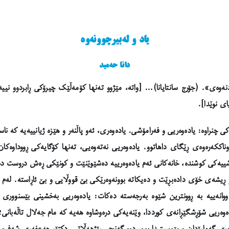
یاد و لەبیرچوونەوە
دانا حەمید
ردنەوەی». (جۆرج سانتایانا)… [واتە، مێژوو تەنها کۆمەڵێک چیرۆکی ڕابردوو نییە
ای نوێدا].
چنراوە: یادەوەریی و فەرامۆشی. یادەوەری، ئەو پاڵنەر و هێزە ژیانییەیە کە ناس
ووناککەرەوەی ڕێگای داهاتوو. یادەوەریی نەتەوەیی، تەنها کۆگایەکی ڕووداوەکان
خۆشییەکی کوشندە، خانەکانی ئەم یادەوەرییە دەشێوێنێت و کونێکی ڕەش دروست دەک
 ڕیشەی خۆی دادەبڕێت و دەیکاتە بوونەوەرێکی بێ قووڵایی و بێ ئاڕاستە. لەم نێ
دووانەییە بە ڕوونترین شێوە بەرجەستە دەکات: یادەوەریی بەخشینی بێسنوو
ەوەریی شۆڕشگێڕانەی کورددا، وێنەیەکی درەوشاوە هەیە کە مام جەلال تاڵەبانی؛