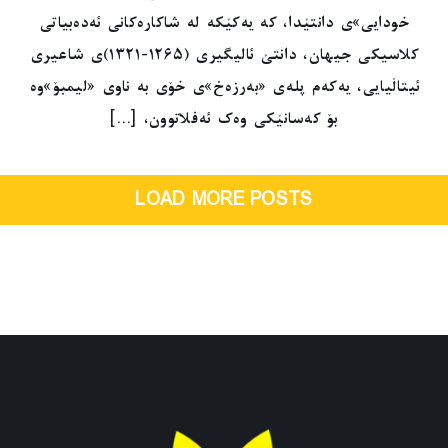
خودایی»ی دانتێدا، کە یەکێکە لە شاکارەکانی ئەدەبیاتی
کلاسیکی جیهان، دانتێ ئالیگیری (١٢٦٥-١٣٢١)ی شاعیری
ئیتاڵیایی، یەکەم پلەی «بەرزەخ»ی خۆی بە ناوی «لیمبۆ»وە
بۆ کەسانێکی وەک ئەفلاتوون، [...]
LOAD MORE POSTS