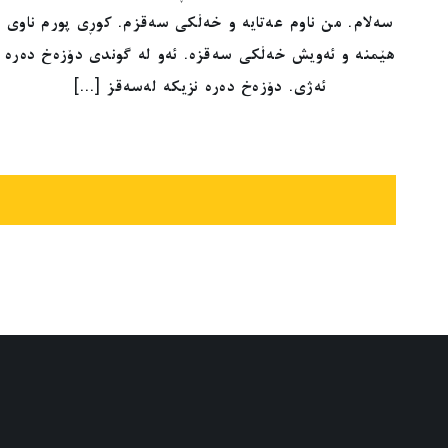
سەلام. من ناوم عەتایە و خەڵکی سەقزم. کوڕی پورم ناوی
هێمنە و ئەویش خەڵکی سەقزە. ئەو لە گوندی دۆزەخ دەرە
ئەژی. دۆزەخ دەرە نزیکە لەسەقز [...]