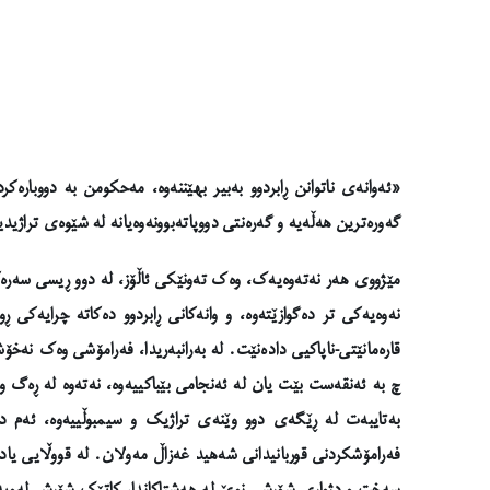
«ئەوانەی ناتوانن ڕابردوو بەبیر بهێننەوە، مەحکومن بە دووبارەک
گەورەترین هەڵەیە و گەرەنتی دووپاتەبوونەوەیانە لە شێوەی تراژیدی
مێژووی هەر نەتەوەیەک، وەک تەونێکی ئاڵۆز، لە دوو ڕیسی سەرەکی 
نەوەیەکی تر دەگوازێتەوە، و وانەکانی ڕابردوو دەکاتە چرایەکی ڕ
قارەمانێتی-ناپاکیی دادەنێت. لە بەرانبەریدا، فەرامۆشی وەک نە
چ بە ئەنقەست بێت یان لە ئەنجامی بێباکییەوە، نەتەوە لە ڕەگ و
بەتایبەت لە ڕێگەی دوو وێنەی تراژیک و سیمبوڵییەوە، ئەم 
فەرامۆشکردنی قوربانیدانی شەهید غەزاڵ مەولان. لە قووڵایی یاد