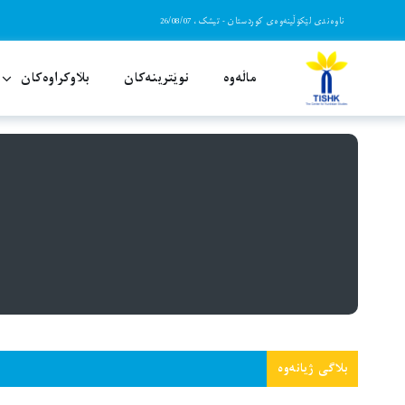
Ski
ناوەندی لێکۆڵینەوەی کوردستان - تیشک، 26/08/07
t
conten
ماڵەوە
نوێترینەکان
بڵاوکراوەکان
““ژیانەوە” بلاگێکی ڕووناکبیری، سیاسی و ش
هاو
بلاگی ژیانەوە