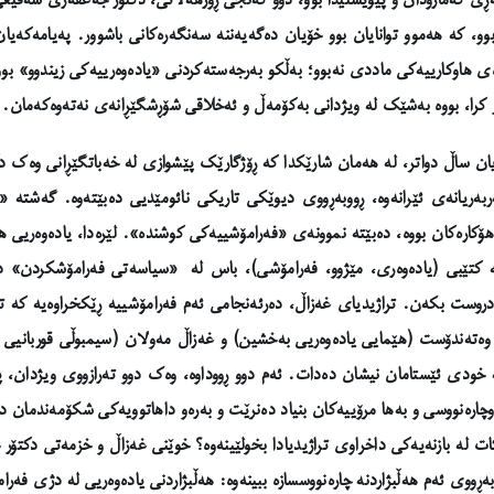
 گەمارۆدان و پێویستیدا بوو، دوو گەنجی ڕۆژهەڵاتی، دکتۆر جەعفەری شەفیع
وو، کە هەموو توانایان بوو خۆیان دەگەیەننە سەنگەرەکانی باشوور. پەیامەکەی
هاوکارییەکی ماددی نەبوو؛ بەڵکو بەرجەستەکردنی «یادەوەرییەکی زیندوو» بوو. 
ر کرا، بووە بەشێک لە ویژدانی بەکۆمەڵ و ئەخلاقی شۆڕشگێڕانەی نەتەوەکەمان.
ن ساڵ دواتر، لە هەمان شارێکدا کە ڕۆژگارێک پێشوازی لە خەباتگێڕانی وەک 
ریانەی ئێرانەوە، ڕووبەڕووی دیوێکی تاریکی نائومێدیی دەبێتەوە. گەشتە «س
هۆکارەکان بووە، دەبێتە نموونەی «فەرامۆشییەکی کوشندە». لێرەدا، یادەوەریی
لە کتێبی (یادەوەری، مێژوو، فەرامۆشی)، باس لە «سیاسەتی فەرامۆشکردن» 
 دروست بکەن. تراژیدیای غەزاڵ، دەرئەنجامی ئەم فەرامۆشییە ڕێکخراوەیە کە ت
وەتەندۆست (هێمایی یادەوەریی بەخشین) و غەزاڵ مەولان (سیمبوڵی قوربانیی 
کە خودی ئێستامان نیشان دەدات. ئەم دوو ڕووداوە، وەک دوو تەرازووی ویژدان، پ
وچارەنووسی و بەها مرۆییەکان بنیاد دەنرێت و بەرەو داهاتوویەکی شکۆمەندمان 
ێدەکات لە بازنەیەکی داخراوی تراژیدیادا بخولێینەوە؟ خوێنی غەزاڵ و خزمەتی 
بەڕووی ئەم هەڵبژاردنە چارەنووسسازە ببینەوە: هەڵبژاردنی یادەوەریی لە دژی فەر