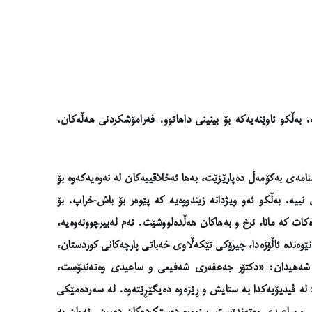
، بەڵکو ئاوێنەیەکە بۆ بینینی داهاتوو. فەرامۆشکردنی هەڵەکان،
نامەی بەکۆمەڵ دەپارێزێت، بەها ئەخلاقییەکان لە نەوەیەکەوە بۆ
 نییە، بەڵکو ئەو ویژدانە زیندووەیە کە پێوەر بۆ باش-خراپ، بۆ
ات کە مانا، نرخ و بەهاکان هەڵدەلووشێت. ئەم لەبیرچوونەوەیە،
وەندە ئاڵۆزەدا، چیرۆکی تێکەڵاوی خەباتی پارچەکانی کوردستان،
ری شەهیدان: «دکتۆر جەعفەری شەفیعی و ساعیدی وەتەندۆست،
 لە ڤیدیۆیەکدا بە ستایش و ڕێزەوە دەیگێڕێتەوە. لە سەردەمێکی