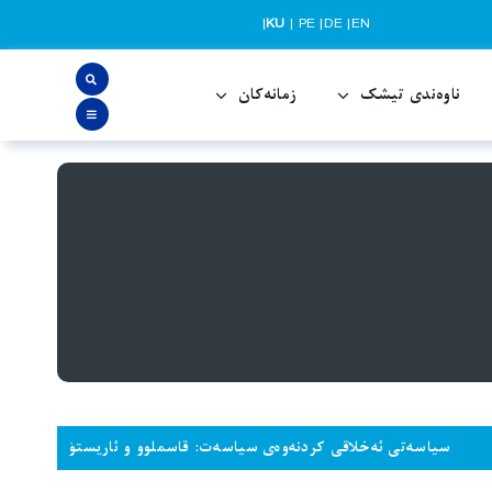
|
KU
|
PE
|
DE
|
EN
ناوەندی تیشک
زمانەکان
ێک دەداتەوە و لەژێر چاودێریی گرووپێک لە
.”
 ئەخلاقی کردنەوەی سیاسەت: قاسملوو و ئاریستۆ
“کەمێک سەر داخ