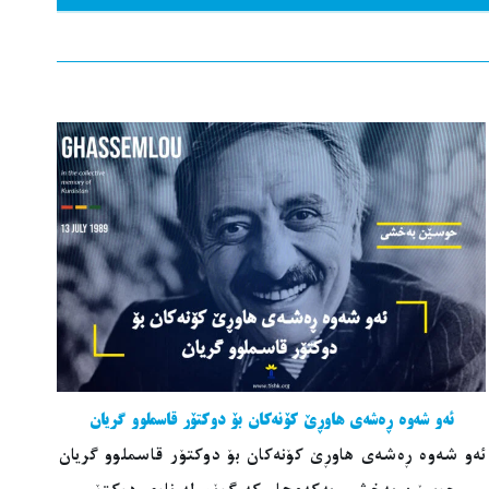
ئەو شەوە ڕەشەی هاوڕێ کۆنەکان بۆ دوکتۆر قاسملوو گریان
ئەو شەوە ڕەشەی هاوڕێ کۆنەکان بۆ دوکتۆر قاسملوو گریان