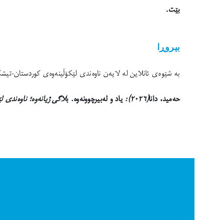
بێت.
بیروڕا
بە شێوەی ئانلاین لە لایەن ناوەندی لێکۆڵینەوەی کوردستان-تیشک لە بلاگی ژیانەوە 
حەمید، دانا
(٢٠٢٦):
یاد و لەبیرچوونەوە
. ب
لاگی ژیانەوە؛ ناوەندی 