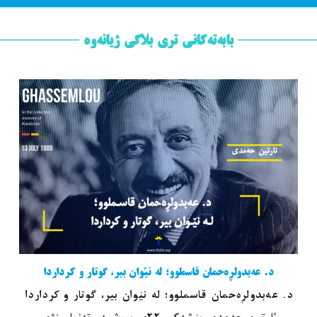
بابەتەکانی تری بلاگی ژیانەوە
د. عەبدولڕەحمان قاسملوو؛ لە نێوان بیر، گوتار و کرداردا
د. عەبدولڕەحمان قاسملوو؛ لە نێوان بیر، گوتار و کرداردا