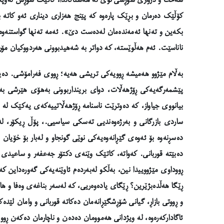
سەخت و دژواری شۆڕشی نوێ لە هەشتاکاندا، کاتێک شۆڕش لەوپەڕی
کۆڵێک دەرمان و بڕێک پارەوە کە پێنج هەزاری دیناری ئەو کاتە ب
بکەین و تەنها ئەمەندەمان لەدەست دێ». ئەمە تەنها گواستنەوەی 
ناناسێت. ئەم هەڵوێستە، کە دواتر بە شەهیدبوونی هەردووکیان مۆ
بەڵام مێژوو هەمیشە ڕوویەکی تریشی هەیە؛ ڕووی فەرامۆشی. دەیا
پێشمەرگەیەکی ڕۆژهەڵات، دوای برینداربوونی بەهۆی هێرشی بەربە
بیانووی جیاواز، کە دەوترێت ناسنامە ڕۆژهەڵاتییەکەی یەکێک لە 
ساردی بازرگانی و بەرژەوەندیی تەسکی سیاسیی.، پۆڵ ڕیکۆر، 
دەسڕنەوە بۆ ئەوەی گێڕانەوەیەکی نوێی گونجاو و لەبار بۆ خۆیان
دەبێتە قوربانی. کەواتە، کاتێک وێنەی دکتۆر جەعفەر و ساعیدی 
ڕووداوی مێژووییدا نین، بەڵکو لەبەردەم ئاوێنەیەکی گەورەداین 
ڕێگا هەڵدەبژێرین؟ ڕێگای یادەوەریی، کە لەسەر بناغەی وەفا و ها
و ڕووتی بازاڕ، گیانی شۆڕشگێڕانەمان دەکاتە قوربانی و وامان ل
ئاگادارکەرەوە، لە ویژدانی هەموومان دەدەن و ناچارمان دەکەن ڕوو