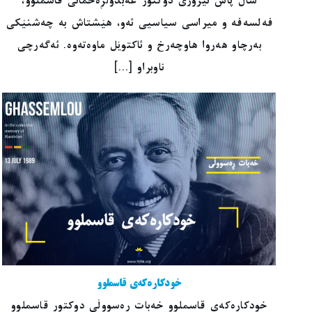
ساڵ پاش تیرۆری دوکتۆر عەبدولڕەحمانی قاسملوو،
فەلسەفە و میراسی سیاسیی ئەو، هێشتاش بە چەشنێکی
بەرچاو هەروا هاوچەرخ و ئاکتوێل ماوەتەوە. ئەگەرچی
ناوبراو [...]
خودکارەکەی قاسملوو
خودکارەکەی قاسملوو خەبات ڕەسووڵی دوکتور قاسملوو