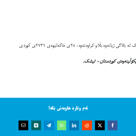
بڵاو کراوەتەوە: ٢٨ی خاکەلێوەی ٢٧٢٦ی کوردی
لێکۆڵینەوەی کوردستان – تیشک.
ئەم وتارە هاوبەش بکە!