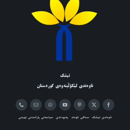
تیشک
ناوەندی لێکۆڵینەوەی کوردستان
ناوەندی تیشک
ستافی ناوەند
پەیوەندی
سیاسەتی پاراستنی نهێنی