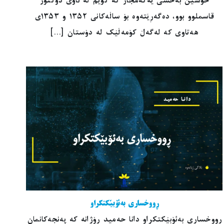
حوسێن بەخشی یەکەمجار کە گوێم لە ناوی دوکتۆر
قاسملوو بوو، دەگەڕێتەوە بۆ ساڵەکانی ١٣٥٢ و ١٣٥٣ی
هەتاوی کە لەگەڵ کۆمەڵێک لە دۆستان [...]
ڕووخساری بەئۆبێکتکراو
ڕووخساری بەئۆبێکتکراو دانا حەمید ڕۆژانە کە پەنجەکانمان