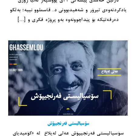
ئارتین حەمدی پێشەکی ٢٢ی پووشپەڕ تەنیا ڕۆژی
یادکردنەوەی تیرۆر و شەهیدبوونی د. قاسملوو نییە؛ بەڵکو
دەرفەتێکە بۆ پێداچوونەوە بەو پڕۆژە فکری و [...]
سۆسیالیستی فەرنجیپۆش
سۆسیالیستی فەرنجیپۆش عەلی لەیلاخ لە «کۆمیدیای