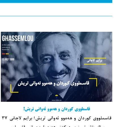
قاسملووی کوردان و هەموو ئەوانی تریش!
قاسملووی کوردان و هەموو ئەوانی تریش! برایم لاجانی ٣٧