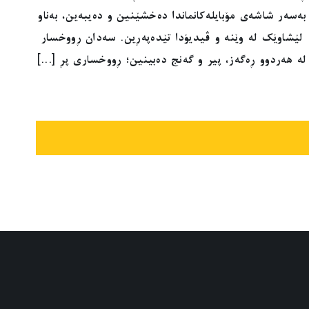
بەسەر شاشەی مۆبایلەکانماندا دەخشێنین و دەیبەین، بەناو
لێشاوێک لە وێنە و ڤیدیۆدا تێدەپەڕین. سەدان ڕووخسار
لە هەردوو ڕەگەز، پیر و گەنج دەبینین؛ ڕووخساری پڕ [...]