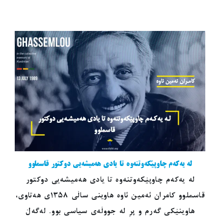
لە یەکەم چاوپێکەوتنەوە تا یادی هەمیشەیی دوکتور قاسملوو
لە یەکەم چاوپێکەوتنەوە تا یادی هەمیشەیی دوکتور
قاسملوو کامران ئەمین ئاوە هاوینی ساڵی ١٣٥٨ی هەتاوی،
هاوینێکی گەرم و پڕ لە جووڵەی سیاسی بوو. لەگەڵ