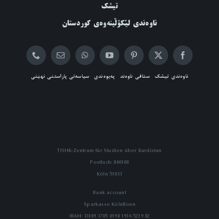
تیشک
ناوەندی لێکۆڵینەوەی کوردستان
ناوەندی تیشک
ستافی ناوەند
پەیوەندی
سیاسەتی پاراستنی نهێنی
TISHK-Zentrum für Studien über Kurdistan
Postfach: 840108
51033 Köln
Bank account
Sparkasse KölnBonn
IBAN: DE89 3705 0198 1936 5239 82