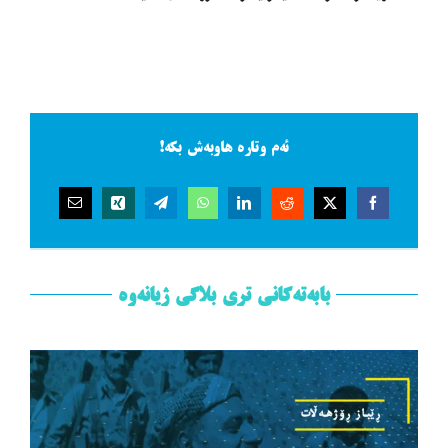
ئەم وتارە هاوبەش بکە!
بابەتەکانی تری بلاگی ژیانەوە