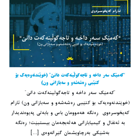
“کەمێک سەر داخە و تاجەگوڵینەکەت دانێ” (خوێندنەوەیەک بۆ
کتێبی ڕەشەشەو و سەبازانی ون)
"کەمێک سەر داخە و تاجەگوڵینەکەت دانێ"
(خوێندنەوەیەک بۆ کتێبی ڕەشەشەو و سەبازانی ون) ئارام
کەیخوسرەوی ڕەنگە هەموومان باس و بابەتی پەیوەندیدار
بە ئەنفال و کیمیابارانی هەڵەبجەمان بیستبێت؛ ڕەنگە
بەشێکی بەرچاویشمان گێڕانەوەی [...]