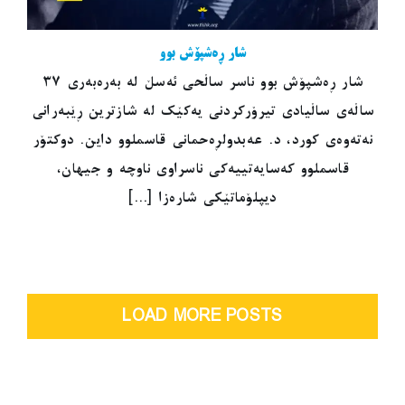
شار ڕەشپۆش بوو
شار ڕەشپۆش بوو ناسر ساڵحی ئەسڵ لە بەرەبەری ٣٧
ساڵەی ساڵیادی تیرۆرکردنی یەکێک لە شازترین ڕێبەرانی
نەتەوەی کورد، د. عەبدولڕەحمانی قاسملوو داین. دوکتۆر
قاسملوو کەسایەتییەکی ناسراوی ناوچە و جیهان،
دیپلۆماتێکی شارەزا [...]
LOAD MORE POSTS