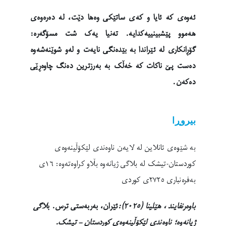
ئەوەی کە ئایا و کەی ساتێکی وەها دێت، لە دەرەوەی
هەموو پێشبینییەکدایە. تەنیا یەک شت مسۆگەرە:
گۆڕانکاری لە ئێراندا بە بێدەنگی نایەت و لەو شوێنەشەوە
دەست پێ ناکات کە خەڵک بە بەرزترین دەنگ چاوەڕێی
دەکەن.
بیروڕا
بە شێوەی ئانلاین لە لایەن ناوەندی لێکۆڵینەوەی
کوردستان-تیشک لە بلاگی ژیانەوە بڵاو کراوەتەوە: ١٦ی
بەفرەنباری ٢٧٢٥ی کوردی
باوەرنفایند ، هێلینا (٢٠٢٥):
ئێران، بەربەستی ترس
. ب
لاگی
ژیانەوە؛ ناوەندی لێکۆڵینەوەی کوردستان – تیشک.