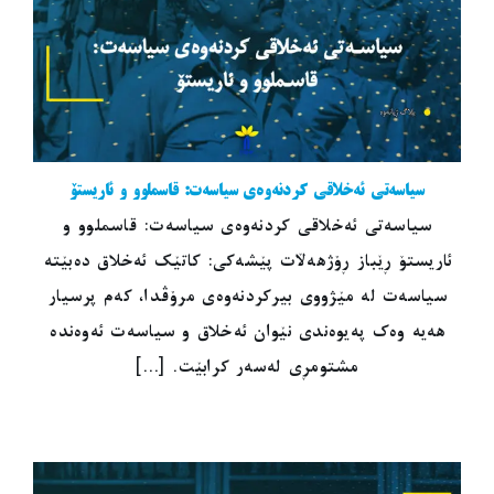
سیاسەتی ئەخلاقی کردنەوەی سیاسەت: قاسملوو و ئاریستۆ
سیاسەتی ئەخلاقی کردنەوەی سیاسەت: قاسملوو و
ئاریستۆ ڕێباز ڕۆژهەڵات پێشەکی: کاتێک ئەخلاق دەبێتە
سیاسەت لە مێژووی بیرکردنەوەی مرۆڤدا، کەم پرسیار
هەیە وەک پەیوەندی نێوان ئەخلاق و سیاسەت ئەوەندە
مشتومڕی لەسەر کرابێت. [...]