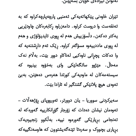
نەتوانن ئیرادەی خۆیان بسەپێنن.
ئێران خاوەنی پێکهاتەیەکی ئەمنیی پارچەپارچەکراوە کە بە
ئەنقەست وا دروست کراوە. دامەزراوە ڕکابەرەکان چاودێریی
یەکتر دەکەن، دڵسۆزییش هەم لە ڕووی ئایدیۆلۆژی و هەم
لە ڕووی ماددییەوە مسۆگەر کراوە. ڕێک ئەم داڕشتنەیە کە
وا دەکات پچڕانی ناوەکیی لەناکاو دوور بێت، بەڵام نەک
مەحاڵ. مێژوو ساتگەلێکی وای بەخۆوە بینیوە کە
سیستەمەکان لە ماوەیەکی کورتدا هەرەس دەهێنن، بەبێ
ئەوەی هیچ پلانێکی گشتگیر لە ئارادا بێت.
سەیرکردنی سووریا – یان دوورتر، ئەورووپای ڕۆژهەڵات –
ئەوەمان نیشان دەدات کە زۆرجار گۆڕانکارییە گەورەکە لە
ئەنجامی بڕیارێکی گەورەوە نییە، بەڵکوو زنجیرەیەک
بڕیاری بچووک و سەرەتا تێنەگەیشتوون کە هاوسەنگییەکە