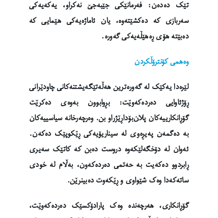
تێک دەدەن: فەرمانێکی جێبەجێ نەکراو، یەکەیەکی
سەربازی کە دەکشێتەوە، یان ئاماژەیەکی هێمایی کە
دەبێتە هۆی ڕەهێڵەیەکی گەورە.
وەهمی کۆنترۆڵکردن
لێرەدا یەکێک لە گەورەترین هەڵەتێگەیشتنەکانی چاودێرانی
ڕۆژئاوایی دەردەکەوێت: بڕوابوون بەوەی دەکرێت
گۆڕانکارییەکان پلان‌بۆداڕێژراو بن. وەرچەرخانە سیاسییەکان
بە دەگمەن پەیڕەوی لە سیناریۆیەکی ڕێکوپێک دەکەن.
ئەوان لە دۆخگەلێکەوە دروست دەبن کە کاتێک سەیری
ڕابردوو دەکەیت بە حەتمی دەردەکەون، بەڵام لە خودی
ساتەکەدا وەک شێواوی و ڕێکەوت دەبینرێن.
گۆڕانکاری، هەرچەندە وەک پارادۆکسێک دەردەکەوێت،