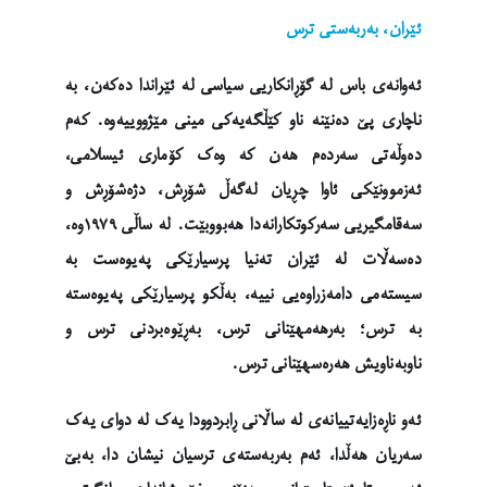
ئێران، بەربەستی ترس
ئەوانەی باس لە گۆڕانکاریی سیاسی لە ئێراندا دەکەن، بە
ناچاری پێ دەنێنە ناو کێڵگەیەکی مینی مێژووییەوە. کەم
دەوڵەتی سەردەم هەن کە وەک کۆماری ئیسلامی،
ئەزموونێکی ئاوا چڕیان لەگەڵ شۆڕش، دژەشۆڕش و
سەقامگیریی سەرکوتکارانەدا هەبووبێت. لە ساڵی ١٩٧٩وە،
دەسەڵات لە ئێران تەنیا پرسیارێکی پەیوەست بە
سیستەمی دامەزراوەیی نییە، بەڵکو پرسیارێکی پەیوەستە
بە ترس؛ بەرهەمهێنانی ترس، بەڕێوەبردنی ترس و
ناوبەناویش هەرەسهێنانی ترس.
ئەو ناڕەزایەتییانەی لە ساڵانی ڕابردوودا یەک لە دوای یەک
سەریان هەڵدا، ئەم بەربەستەی ترسیان نیشان دا، بەبێ