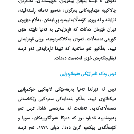
ئەوەی تا ئێستا بتوانن بیبەزێنن. خۆپیشاندان، مانگرتن،
چالاکییە هێماییەکانی بەرگری: هەموو ئەمانە ڕاستەقینە،
ئازایانە و لە ڕووی کۆمەڵایەتییەوە پڕبایەخن. بەڵام مێژووی
ئێران فێرمان دەکات کە ناڕەزایەتی بە تەنیا نابێتە هۆی
گۆڕینی دەسەڵات. ئەوەی یەکلاکەرەوەیە، بوونی ناڕەزایەتی
نییە، بەڵکوو ئەو ساتەیە کە تێیدا ناڕەزایەتی ئەو ترسە
ئیفلیجکەرەی خۆی لەدەست دەدات.
ترس وەک ئامرازێکی فەرمانڕەوایی
ترس لە ئێراندا تەنیا بەرهەمێکی لاوەکیی حوکمڕانیی
دیکتاتۆری نییە، بەڵکو بنەمایەکی سەرەکیی ڕێکخستنی
دەسەڵاتەکەیە. تەنانەت لە سەردەمی شادا، ترس ئەو
پەیوەندییە نادیارە بوو کە دەزگا هەواڵگرییەکان، سوپا و
کۆمەڵگەی پێکەوە گرێ دەدا. دوای ١٩٧٩، ئەم ترسە