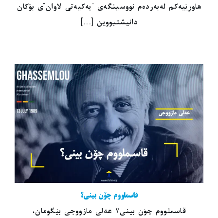
هاوڕێیەکم لەبەردەم نووسینگەی "یەکیەتی لاوان"ی بۆکان
دانیشتبووین [...]
قاسملووم چۆن بینی؟
قاسملووم چۆن بینی؟ عەلی مازووجی بێگومان،