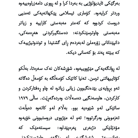
بەرگێکی ئایدیۆلۆژیی بە بەردا کرا و لە ڕووی دامەزراوەییەوە
وردتر کرایەوە. کۆماری ئیسلامی پێکهاتەیەکی ئەمنیی
دروست کردووە کە کەمتر مەبەستی کاراییە و زیاتر
مەبەستی چاوترسێنکردنە: دەستگیرکردنی هەڕەمەکی،
دانپێدانانی زۆرەملێ لەبەردەم ڕای گشتیدا و توندوتیژییەک
کە ببێتە پەند بۆ کەسانی دیکە.
لە ڕوانگەیەکی مێژووییەوە، شۆڕشەکان نەک سەرەتا، بەڵکو
کۆتاییهاتنی ترسن. تەنیا کاتێک کۆمەڵگە بە کۆمەڵ دەگاتە
ئەو بڕوایەی بێدەنگبوون زیانی زیاترە لە چاو ڕەفتارکردن و
کارکردن، هاوسەنگیی دەسەڵات وەردەگەڕێت. ساڵی ١٩٧٩
ساتێکی لەو شێوەیە بوو. بەڵام لەو کاتەوە دەوڵەت
ئەزموونی وەرگرتووە؛ ئەو لە مێژووی دروستبوونی خۆیەوە
مۆدێلێکی دژبەری پەرەپێداوە: سیستەمێک کە
ڕۆمانسییەتی شۆڕشگێڕی لە ڕێگەی چاوترسێنکردنی