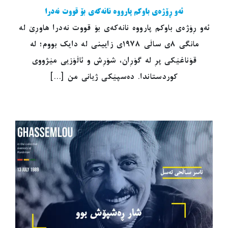
ئەو ڕۆژەی باوکم پارووە نانەکەی بۆ قووت نەدرا
ئەو ڕۆژەی باوکم پارووە نانەکەی بۆ قووت نەدرا هاوڕێ لە
مانگی ٨ی ساڵی ١٩٧٨ی زایینی لە دایک بووم؛ لە
قۆناغێکی پڕ لە گۆڕان، شۆڕش و ئاڵۆزیی مێژووی
کوردستاندا. دەسپێکی ژیانی من [...]