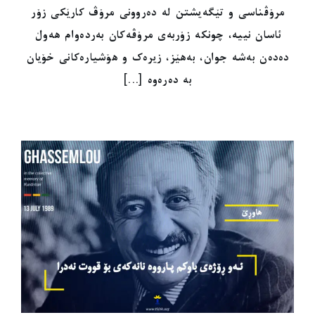
مرۆڤناسی و تێگەیشتن لە دەروونی مرۆڤ کارێکی زۆر
ئاسان نییە، چونکە زۆربەی مرۆڤەکان بەردەوام هەوڵ
دەدەن بەشە جوان، بەهێز، زیرەک و هۆشیارەکانی خۆیان
بە دەرەوە [...]