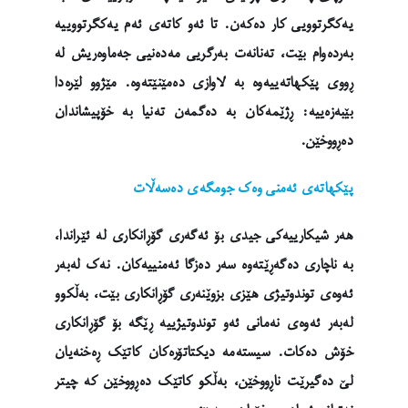
یەکگرتوویی کار دەکەن. تا ئەو کاتەی ئەم یەکگرتووییە
بەردەوام بێت، تەنانەت بەرگریی مەدەنیی جەماوەریش لە
ڕووی پێکهاتەییەوە بە لاوازی دەمێنێتەوە. مێژوو لێرەدا
بێبەزەییە: ڕژێمەکان بە دەگمەن تەنیا بە خۆپیشاندان
دەڕووخێن.
پێکهاتەی ئەمنی وەک جومگەی دەسەڵات
هەر شیکارییەکی جیدی بۆ ئەگەری گۆڕانکاری لە ئێراندا،
بە ناچاری دەگەڕێتەوە سەر دەزگا ئەمنییەکان. نەک لەبەر
ئەوەی توندوتیژی هێزی بزوێنەری گۆڕانکاری بێت، بەڵکوو
لەبەر ئەوەی نەمانی ئەو توندوتیژییە ڕێگە بۆ گۆڕانکاری
خۆش دەکات. سیستەمە دیکتاتۆرەکان کاتێک ڕەخنەیان
لێ دەگیرێت ناڕووخێن، بەڵکو کاتێک دەڕووخێن کە چیتر