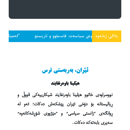
بلاگی ژیانەوە
ی کردنەوەی سیاسەت: قاسملوو و ئاریستۆ
“کەمێک سەر داخە و تاج
ئێران، بەربەستی ترس
هێلینا باوەرنفایند
نووسراوەی خاتوو هێلینا باوەرنفایند شیکارییەکی قووڵ و
ڕیالیستانە بۆ دۆخی ئێران پێشکەش دەکات؛ ئەو لە
ڕوانگەی “زانستی سیاسی” و “مێژووی شۆڕشەکانەوە”
سەیری بابەتەکە دەکات.