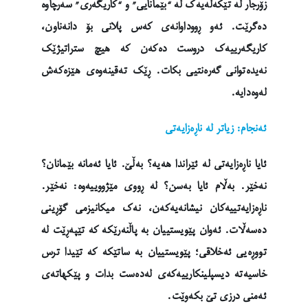
زۆرجار لە تێکەڵەیەک لە “بێمانایی” و “کاریگەری” سەرچاوە
دەگرێت. ئەو ڕووداوانەی کەس پلانی بۆ دانەناون،
کاریگەرییەک دروست دەکەن کە هیچ ستراتیژێک
نەیدەتوانی گەرەنتیی بکات. ڕێک تەقینەوەی هێزەکەش
لەوەدایە.
ئەنجام: زیاتر لە ناڕەزایەتی
ئایا ناڕەزایەتی لە ئێراندا هەیە؟ بەڵێ. ئایا ئەمانە بێمانان؟
نەخێر. بەڵام ئایا بەسن؟ لە ڕووی مێژووییەوە: نەخێر.
ناڕەزایەتییەکان نیشانەیەکەن، نەک میکانیزمی گۆڕینی
دەسەڵات. ئەوان پێویستییان بە پاڵنەرێکە کە تێپەڕێت لە
تووڕەیی ئەخلاقی؛ پێویستییان بە ساتێکە کە تێیدا ترس
خاسیەتە دیسپلینکارییەکەی لەدەست بدات و پێکهاتەی
ئەمنی درزی تێ بکەوێت.