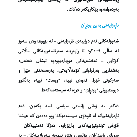
بەردەوامەوە بێکاریگەر دەکات.
ناڕەزایەتی بەبێ پچڕان
شەپۆلەکانی ئەم دواییەی ناڕەزایەتی – لە بزووتنەوەی سەوز
لە ساڵی ٢٠٠٩وە تا ڕاپەڕینە سەرتاسەرییەکانی ساڵانی
کۆتایی – نەخشەیەکی دووبارەبووەوە نیشان دەدەن:
بەشداریی بەرفراوانی کۆمەڵایەتی، پەرەسەندنی خێرا و
سەرکوتی خێرا. ئەوەی نییە، “ویست” نییە، بەڵکوو
دروستبوونی “پچڕان” و درزە لە سیستەمەکەدا.
ئەگەر بە زمانی زانستی سیاسی قسە بکەین، ئەم
ناڕەزایەتییانە لە ناوخۆی سیستەمێکدا ڕوو دەدەن کە هێشتا
قۆرخی توندوتیژییەکەی پارێزراوە. دەزگا ئەمنییەکان –
سوپای پاسداران، پۆلیس، هێزە نیمچە سەربازییەکان – بە