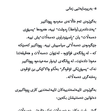
8- بەرپرسایەتیی زمانی
بەگوێرەی ئەم خاڵانەی سەرەوە ڕووناکبیر
“پەنددادەری(واعظ) ڕەوشت” نییە، هەروەها “پسپۆڕی
دەسەڵات” یان “ڕاسپێردراوی دەسەڵات”یش نییە.
جێگرەوەی دەسەڵاتی سیاسییش نییە. ڕووناکبیر کەسێکە
کە – لە ڕوانگەی فۆکۆوە – لەنێوان دەسەڵات و هەقیقەتدا
مەودا دادەنێت، لە ڕوانگەی ئیدوار سەعیدەوە ڕووناکبیر
نەک “پسپۆڕێکی ئۆقرەگر” بەڵکو چالاکێکی بێ ئۆقرەی
ڕەخنەگری دەسەڵاتە.
بەگوێرەی تایبەتمەندییەکان تایبەتمەندیی کاری ڕووناکبیری
دەتوانین دەستنیشان بکەین:
گوتنی ڕاستییەکان بە دەسەڵات نەک دژایەتیی دەسەڵات