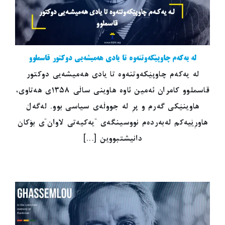
لە یەکەم چاوپێکەوتنەوە تا یادی هەمیشەیی دوکتور قاسملوو
لە یەکەم چاوپێکەوتنەوە تا یادی هەمیشەیی دوکتور
قاسملوو کامران ئەمین ئاوە هاوینی ساڵی ١٣٥٨ی هەتاوی،
هاوینێکی گەرم و پڕ لە جووڵەی سیاسی بوو. لەگەڵ
هاوڕێیەکم لەبەردەم نووسینگەی "یەکیەتی لاوان"ی بۆکان
دانیشتبووین [...]