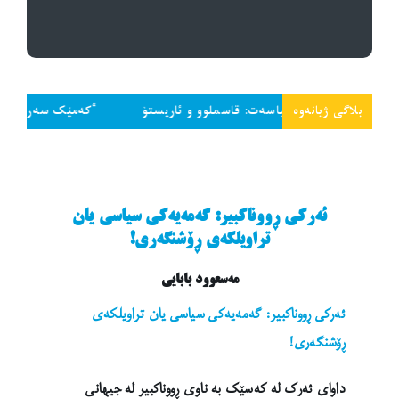
بلاگی ژیانەوە
 سیاسەت: قاسملوو و ئاریستۆ
“کەمێک سەر داخە و تاجەگوڵینەکەت 
ئەرکی ڕووناکبیر: گەمەیەکی سیاسی یان
تراویلکەی ڕۆشنگەری!
مەسعوود بابایی
ئەرکی ڕووناکبیر: گەمەیەکی سیاسی یان تراویلکەی
ڕۆشنگەری!
داوای ئەرک لە کەسێک بە ناوی ڕووناکبیر لە جیهانی