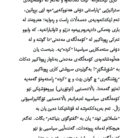
“کاری تێکدەرانە” لێک دەداتەوە و ئەگەر لە گۆشەنیگای
ستراتیژیی “پاراستنی دۆخی هەنووکەیی”ەوە لێی بڕوانین،
ئەم لێکدانەوەیەی دەسەڵات ڕاست و ڕەوایە؛ هەرچەند لە
باری چەمکی دادپەروەرییەوە دزێو و تاوانبارانەیە. کە وابوو
ئەرکی ڕووناکبیر لە “کۆمەڵگەی مەدەنی”دا گوتنە و لە
دۆخی ستەمکاریی سیاسیدا “کردە”یە. بنبەست یان
هەڵوەشانەوەی کۆمەڵگەی مەدەنی بەناچار ڕووناکبیر دەکات
بە “شۆڕشگێڕ”! بەگوێرەی سروشتی کاری ڕووناکبیر
“ڕۆشنگەری” چ گوتن بێت و چ “کردە” ڕاستەوخۆ گەمەیە
لەنێو گەمەدا. باڵادەستیی (ئوتۆریتی) بیروهۆشێکی نێو
کۆمەڵگەی سیاسییە لەبەرانبەر باڵادەستیی ئۆرگانیزاسیۆنی
زاڵ. ئەم بەریەککەوتنە لە قۆناخێکدا دەبێ یان بە
“ململانێی توند” یان بە “گفتوگۆی بنیاتنەر” بگات. ئەگەر
هیچکام لەمانە ڕوونەدات، گەندەڵیی سیاسیی بۆ نێو