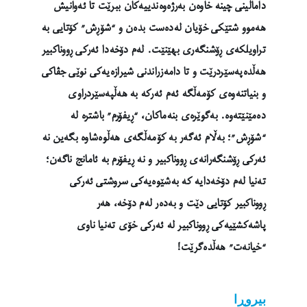
داماڵینی چینە خاوەن بەرژەوەندییەکان ببرێت تا ئەوانیش
هەموو شتێکی خۆیان لەدەست بدەن و “شۆڕش” کۆتایی بە
تراویلکەی ڕۆشنگەری بهێنێت. لەم دۆخەدا ئەرکی ڕووناکبیر
هەڵدەپەسێردرێت و تا دامەزراندنی شیرازەیەکی نوێی جڤاکی
و بنیاتنەوەی کۆمەڵگە ئەم ئەرکە بە هەڵپەسێردراوی
دەمێنێتەوە. بەگوێرەی بنەماکان، “ڕیفۆرم” باشترە لە
“شۆڕش”؛ بەڵام ئەگەر بە کۆمەڵگەی هەڵوەشاوە بگەین نە
ئەرکی ڕۆشنگەرانەی ڕووناکبیر و نە ڕیفۆرم بە ئامانج ناگەن؛
تەنیا لەم دۆخەدایە کە بەشێوەیەکی سروشتی ئەرکی
ڕووناکبیر کۆتایی دێت و بەدەر لەم دۆخە، هەر
پاشەکشێیەکی ڕووناکبیر لە ئەرکی خۆی تەنیا ناوی
“خیانەت” هەڵدەگرێت!
بیروڕا