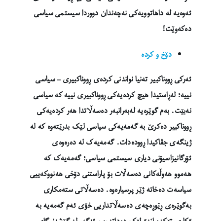
ئەوەیە لە داهاتوویەکی نەچەندان دووردا سیستمی سیاسی
دەکەوێت!
دۆخ و کردە
ئەرکی ڕووناکبیر تەنیا نواندنی کردەی ڕووناکبیری – سیاسی
نییە؛ لەڕاستیدا هیچ کردەیەکی ڕووناکبیری نییە کە سیاسی
نەبێت. بەم گوێرەیە لەبەرانبەر دەسەڵاتدا هەر کردەیەکی
ڕووناکبیر دەکرێ بە گەمەیەکی سیاسی لێک بدرێتەوە کە لە
ژینگەی جڤاکیدا ڕوودەدات. گەمەیەک لە دەرەوەی
ئۆرگانیزاسیۆنی دیاری سیستمی سیاسی؛ گەمەیەک کە
هەموو هەوڵەکانی دەسەڵات بۆ پاراستنی دۆخی هەنووکەییی
سیاسەت دەخاتە ژێر پرسیارەوە. دەسەڵاتی ستەمکاری
بەگوێرەی ڕێوڕەچەی دەسەڵاتداریی خۆی ئەم گەمەیە بە