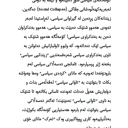
کۆمەڵگەی سیاسی شۆڕ دەبێتەوە و ئێمە بە دۆخی
لەبەریەکهەڵوەشانی جڤاکی (Social Collapse) دەگەین.
زیندانەکان پڕدەبن لە گیراوانی سیاسی، لەڕاستیدا لەبەر
ئەوەی هەموو شتێک دەبێت بە سیاسی، هەموو بەندکراوان
دەبن بە بەندکراوی سیاسی! کۆمەڵگە هەموو شتێک بە
سیاسی لێک دەداتەوە، کە وابوو تاوانبارانیش دەتوانن بە
ناوی بەندکراوی سیاسی شەرەفمەندیی “زیندانیی سیاسی”
بخەنە ژێر پرسیارەوە. ئامانجی دەسەڵاتی سیاسی لەم
بارودۆخەدا ئەوەیە کە مانای “کردەی سیاسی” وەها چەواشە
بکات تا بتوانێت بە “تاوانی سیاسی” لەقەڵەمی بدات و
دواجاریش هەوڵ دەدات ئەوەندە ئاسانی بکاتەوە تا شتێک
بە ناوی “تاوانی سیاسی” نەمێنێت! ئەگەر دەسەڵاتی
سیاسی بتوانێت لەم بارەوە هەستیاریی کۆمەڵگە بکوژێت،
بەدڵنیاییەوە کاری ڕووناکبیری وەک “ئەرک” مانای خۆی