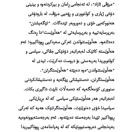
“مرۆڤی ئازاد”، لە ئەنجامی ڕامان و بیرکردنەوە و بینینی
دۆخی ژیاری و کولتووری و ڕۆحیی مرۆڤ، لە بارودۆخی
هەنووکەیی خۆی و دەوروبەر تێدەگات. “تێگەیشتن”
بەرپرسایەتییە و بەرپرسایەتی لە “هەڵوێست”دا ڕەنگ
دەداتەوە. هەڵوێستنواندن ئەرکی سەرەکیی ڕووناکبیرە؛ ئەم
هەڵوێستە کاتێک لەبەرانبەر دۆخێکی جڤاکی، سیاسی و
کولتووریدا بەربەستی بۆ دروست دەکرێت، ئیدی لە
“هەڵوێستنواندن”ەوە دەبێتە “هەڵوێستگرتن”.
هەڵوێستگرتن، دەستنیشانی پێگەیە و دەستنیشانکردنی
سنووری کۆمەڵگەیە کە دەسەڵات نابێت داگیری بکات.
لەبەرانبەر هەر هەڵوێستێکی سیاسی کە لە بڕیارێکی
سیاسیدا خۆی دەنوێنێت، هەڵوێستگرتنێک هەیە کە ئەرکی
ڕووناکبیر تێیدا بەرجەستە دەبێتەوە. ئەم بەرجەستەبوونەوەیە
بەرەنجامی دەروەستبوونێکە کە لە پەیامنامەی ڕووناکبیریدا