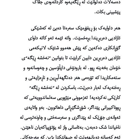
دەسەڵات دەتوانێت لە ڕێگەیەوە کاردانەوەی جڤاک
پێشبینی بکات.
هەر داوایەک بۆ ڕیفۆرمێک سەرەتا دەبێ لە کەشێکی
ئازادیی دەربڕیندا بڕەخسێت. واتە ئێمە ئەو کاتە داوای
گۆڕانکاری دەکەین کە پێش هەموو شتێک لانیکەمی
ئازادیی دەربڕین دابین کرابێت تا بتوانین “نەخشە ڕێگە”ی
خۆمان بخەینە ڕوو. لە بارودۆخی داپڵۆسین و چەوسانەوە و
ستەمکاریدا کە تۆرەمی هەر دەنگهەڵبڕین و ناڕەزایەتی و
ڕەخنەیەک لەبار دەبرێت، باسکردن لە “نەخشە ڕێگە”
کارێکی نەکردەیە! ئەزموونی مێژوویی سەلماندوویەتی کە
ڕووناکبیرانی پێداگر، شۆڕشگێڕانی داهاتوون. بەو واتایەی
ئەوانەی جۆرێک لە پێداگری و سەرسەختی و چاونەترسی لە
ناخیاندا شک دەبەن، بەئاسانی واز لە یۆتۆپیاکەیان ناهێنن.
ئەم کەسانە دەیانهەوێت لە جیهانێکدا بژین کە مەرجەکانی