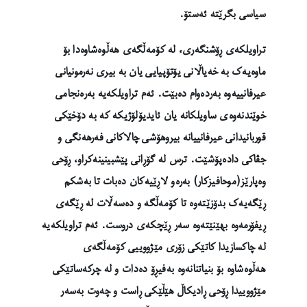
سیاسی بگرێتە ئەستۆ.
تراویلکەی ڕۆشنگەری، لە کۆمەڵگەی هەڵوەشاوەدا بۆ
ماوەیەک بە خەیاڵانی یۆتۆپیایی یان بە بیری نەرمونیانی
عیرفانییەوە بەردەوام دەبێت. ئەم تراویلکەیە بەرەنجامی
خوێندنەوەی ساویلکانە یان ئایدیۆلۆژیکە کە بە دۆخێکی
قوربانیدانی عیرفانییانە بیروهۆشی چالاکانی فەرهەنگی و
جڤاکی دادەپۆشێت. ترس لە گۆڕانی پێشبینینەکراو، ڕۆحی
وەپارێز(موحافیزکار) بەرەو لاڕێیەکان دەبات تا بەشکم
ڕێگەیەک بدۆزێتەوە تا کۆمەڵگە و دەسەڵات لە ڕێگەی
ڕیفۆرمەوە بهێنێتەوە سەر ڕێچکەی دروست. ئەم تراویلکەیە
لە چاکسازیدا کاتێکی زۆری مێژووییی کۆمەڵگەی
هەڵوەشاوە بۆ بنیاتنانەوە بەفیڕۆ دەدات و لە چرکەساتێکی
مێژووییدا ڕۆحی ڕادیکاڵ هێڵێکی ڕاست و چەوت بەسەر