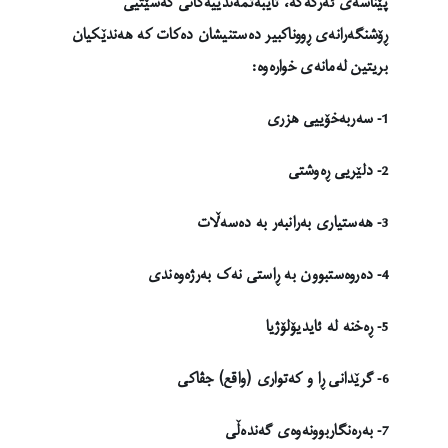
پێناسەی ئەرکەکە، تایبەتمەندییەکانی کەسێتیی
ڕۆشنگەرانەی ڕووناکبیر دەستنیشان دەکات کە هەندێکیان
بریتین لەمانەی خوارەوە:
1- سەربەخۆییی هزری
2- دلێریی ڕەوشتی
3- هەستیاری بەرانبەر بە دەسەڵات
4- دەروەستبوون بە ڕاستی نەک بەرژەوەندی
5- ڕەخنە لە ئایدیۆلۆژیا
6- گرێدانی ڕا و کەتواری (واقع) جڤاکی
7- بەرەنگاربوونەوەی گەندەڵی