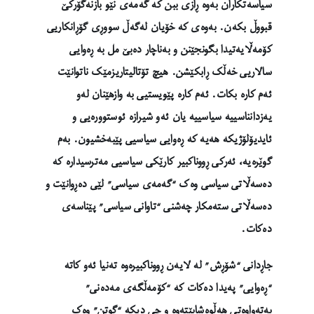
سیاسەتکاران بەوە ڕازی ببن کە گەمەی نێو بازنەگۆرکێ
قبووڵ بکەن. بەوەی کە خۆیان لەگەڵ سووڕی گۆڕانکاریی
کۆمەڵایەتیدا بگونجێنن و بەناچار دەبێ مل بە ڕەوایی
سالاریی خەڵک ڕابکێشن. هیچ تۆتالیتاریزمێک ناتوانێت
ئەم کارە بکات. ئەم کارە پێویستیی بە وازهێنان لەو
یەزدانناسییە سیاسییە یان ئەو شیرازە ئوستوورەیی و
ئایدیۆلۆژیکە هەیە کە ڕەوایی سیاسیی پێبەخشیون. بەم
گوێرەیە، ئەرکی ڕووناکبیر کارێکی سیاسیی مەترسیدارە کە
دەسەڵاتی سیاسی وەک “گەمەی سیاسی” لێی دەڕوانێت و
دەسەڵاتی ستەمکار چەشنی “تاوانی سیاسی” پێناسەی
دەکات.
جاڕدانی “شۆڕش” لە لایەن ڕووناکبیرەوە تەنیا ئەو کاتە
“ڕەوایی” پەیدا دەکات کە “کۆمەڵگەی مەدەنی”
بەتەواوەتی هەڵوەشابێتەوە و چی دیکە “گوتن” وەک