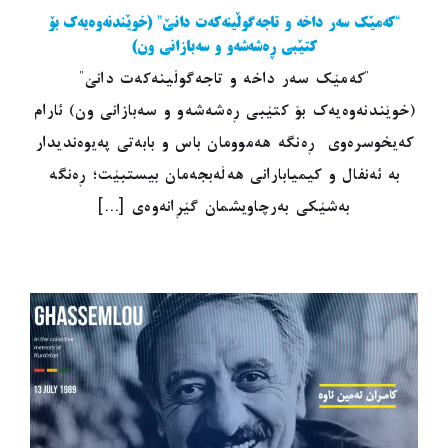
“کەمێک سەر داخە و تاجەگوڵینەکەت دانێ” (خوێندنەوەیەک بۆ
کتێبی ڕەشەشەو و سەبازانی ون)
"کەمێک سەر داخە و تاجەگوڵینەکەت دانێ"
(خوێندنەوەیەک بۆ کتێبی ڕەشەشەو و سەبازانی ون) ئارام
کەیخوسرەوی ڕەنگە هەموومان باس و بابەتی پەیوەندیدار
بە ئەنفال و کیمیابارانی هەڵەبجەمان بیستبێت؛ ڕەنگە
بەشێکی بەرچاویشمان گێڕانەوەی [...]