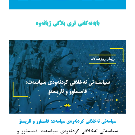
بابەتەکانی تری بلاگی ژیانەوە
سیاسەتی ئەخلاقی کردنەوەی سیاسەت: قاسملوو و ئاریستۆ
سیاسەتی ئەخلاقی کردنەوەی سیاسەت: قاسملوو و