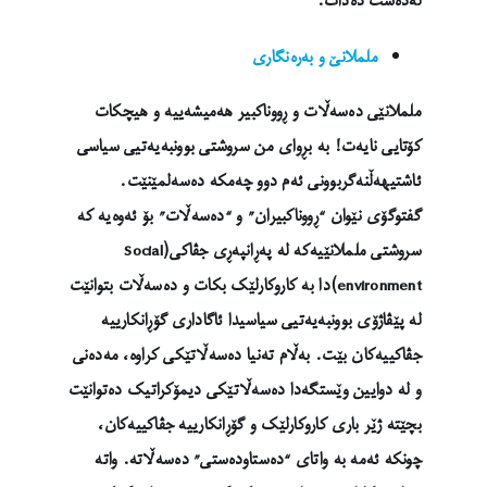
لەدەست دەدات.
ململانێ و بەرەنگاری
ململانێی دەسەڵات و ڕووناکبیر هەمیشەییە و هیچکات
کۆتایی نایەت! بە بڕوای من سروشتی بوونبەیەتیی سیاسی
ئاشتیهەڵنەگربوونی ئەم دوو چەمکە دەسەلمێنێت.
گفتوگۆی نێوان “ڕووناکبیران” و “دەسەڵات” بۆ ئەوەیە کە
سروشتی ململانێیەکە لە پەڕانپەڕی جڤاکی(Social
environment)دا بە کاروکارلێک بکات و دەسەڵات بتوانێت
لە پێڤاژۆی بوونبەیەتیی سیاسیدا ئاگاداری گۆڕانکارییە
جڤاکییەکان بێت. بەڵام تەنیا دەسەڵاتێکی کراوە، مەدەنی
و لە دوایین وێستگەدا دەسەڵاتێکی دیمۆکراتیک دەتوانێت
بچێتە ژێر باری کاروکارلێک و گۆڕانکارییە جڤاکییەکان،
چونکە ئەمە بە واتای “دەستاودەستی” دەسەڵاتە. واتە