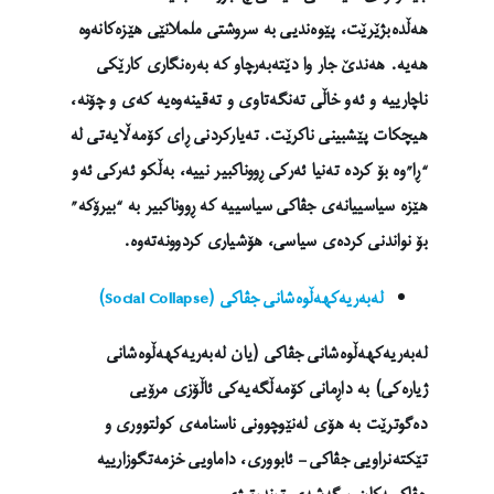
هەڵدەبژێرێت، پێوەندیی بە سروشتی ململانێی هێزەکانەوە
هەیە. هەندێ جار وا دێتەبەرچاو کە بەرەنگاری کارێکی
ناچارییە و ئەو خاڵی تەنگەتاوی و تەقینەوەیە کەی و چۆنە،
هیچکات پێشبینی ناکرێت. تەیارکردنی ڕای کۆمەڵایەتی لە
“ڕا”وە بۆ کردە تەنیا ئەرکی ڕووناکبیر نییە، بەڵکو ئەرکی ئەو
هێزە سیاسییانەی جڤاکی سیاسییە کە ڕووناکبیر بە “بیرۆکە”
بۆ نواندنی کردەی سیاسی، هۆشیاری کردوونەتەوە.
لەبەریەکهەڵوەشانی جڤاکی (Social Collapse)
لەبەریەکهەڵوەشانی جڤاکی (یان لەبەریەکهەڵوەشانی
ژیارەکی) بە داڕمانی کۆمەڵگەیەکی ئاڵۆزی مرۆیی
دەگوترێت بە هۆی لەنێوچوونی ناسنامەی کولتووری و
تێکتەنراویی جڤاکی – ئابووری، داماویی خزمەتگوزارییە