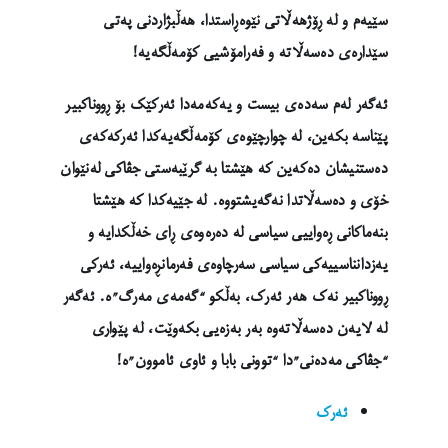
سێیەم و لە ڕۆژهەڵاتی نێوەڕاستدا، هەڵبژاردنی پەتی
سێدارەی دەسەڵاتە و فەرامۆشیی کۆمەڵگەیە!
ئەگەر لەم سەدەی بیست و یەکەمەدا ئەرکێک بۆ ڕووناکبیر
پێناسە بکەین، لە چوارچێوەی کۆمەڵگەیەکدا ئەرکەکەی
دەستنیشان دەکەین کە هێشتا بە گرێبەستی جڤاکی لەنێوان
خۆی و دەسەڵاتدا نەگەیشتووە. لە جێیەکدا کە هێشتا
بنەماکانی ڕەواییی سیاسی لە دەرەوەی ڕای خەڵکدایە و
یەزدانناسییەکی سیاسی سەرچاوەی فەرمانڕەواییە، ئەرکی
ڕووناکبیر نەک هەر ئەرک، بەڵکو “گەمەی مەرگ”ە. ئەگەر
لە لایەن دەسەڵاتەوە بەر بەزەیی بکەوێت، لە پێواری
“جڤاکی مەدەنی”دا “توونی بابا و ئاوی ئاموون”ە!
ئەرک