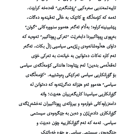
تایبەتمەندیی سەرەکیی “ڕۆشنگەری” قەدەخە کرابێت.
ئەمە کە کۆمەڵگە چ کاتێک بە خاڵی تەقینەوە دەگات،
پێشبینینەکراوە؛ بەڵام ئەگەر هەموو سنوورەکانی “گوتن”
بەڕووی ڕووناکبیردا دابخرێت “ئەرکی ڕووناکبیر” ئەوەیە کە
داوای هەڵوەشانەوەی ڕێژیمی سیاسیی زاڵ بکات، ئەگەر
ئەم کارە نەکات دەتوانین بە خیانەت بە ئەرکی خۆی
لەقەڵەمی بدەین! لەم پێناوەدا هاندانی کۆمەڵگەی سیاسی
بۆ گۆڕانکاریی سیاسی ئەرکێکی ڕەوشتییە. “کۆمەڵگەی
سیاسی” هەموو ئەو هێزانە دەگرێتەوە کە دەتوانن لە
گۆڕانکاریی سیاسیدا کاریگەرییان هەبێت؛ واتە
دامەزراوەکانی خوارەوە و بیرۆکەی ڕووناکبیران نەخشەڕێگەی
گۆڕانکاری دادەڕێژن و دەبن بە جێگرەوەی سیستمی
سیاسی. ئەمە کە ئەم گۆڕانکارییە چۆن دەبێت و
جێگرەوەی سیستمی سیاسی چ جۆرە خەباتێک