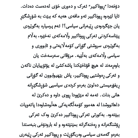
دۆخەدا “ڕووناکبیر” ئەرک و دەوری خۆی لەدەست دەدات.
ئایا لێرەوە ڕووناکبیر ئەو مافەی هەیە کە ببێت بە شۆڕشگێڕ
یان جێگرەوەی ڕێبەرانی سیاسی؟! ئەم پرسیارە بەگوێرەی
پێناسەکردنی ئەرکی ڕووناکبیر وڵامەکەی نەخێرە، بەڵام
بەگوێرەی سروشتی گۆڕانی کۆمەڵایەتی و ئابووری و
سیاسی وڵامەکەی بەڵێیە. مرۆڤانی سەرسەخت یان
باوەڕمەند لە هیچ قۆناخێکدا پاشەکشێ لە یۆتۆپیایان ناکەن
و ئەرکی ڕەوشتیی ڕووناکبیر، پاش بێهیوابوون لە گۆڕانی
ڕیفۆرمیستی دەلوێ بەرەو کردەی سیاسیی شۆڕشگێڕانە
هانی بدات. ئەمە لە مێژوودا ڕووی داوە و دەکرێ لە
داهاتووشدا لە هەموو کۆمەڵگەیەکی هەڵوەشاوەدا پاتەوپات
ببێتەوە. بەکورتی ئەرکی ڕووناکبیر دەکرێ وەک ئەرکی
ڕۆشنگەرانە و ڕەخنەگرانە بمێنێتەوە و لە بارودۆخی بنبەستدا
بەرەو گەمەی سیاسی وەربگۆڕێت و ڕووناکبیر ئەرکی ڕێبەری