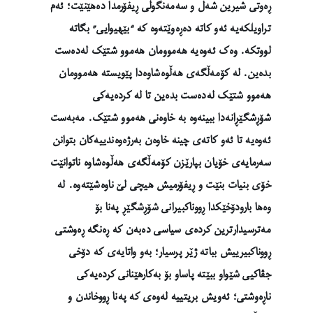
ڕەوتی شیرین شەل و سەمەنگوڵی ڕیفۆرمدا دەهێنێت؛ ئەم
تراویلکەیە ئەو کاتە دەڕەوێتەوە کە “بێهیوایی” بگاتە
لووتکە. وەک ئەوەیە هەموومان هەموو شتێک لەدەست
بدەین. لە کۆمەڵگەی هەڵوەشاوەدا پێویستە هەموومان
هەموو شتێک لەدەست بدەین تا لە کردەیەکی
شۆڕشگێڕانەدا ببینەوە بە خاوەنی هەموو شتێک. مەبەست
ئەوەیە تا ئەو کاتەی چینە خاوەن بەرژەوەندییەکان بتوانن
سەرمایەی خۆیان بپارێزن کۆمەڵگەی هەڵوەشاوە ناتوانێت
خۆی بنیات بنێت و ڕیفۆرمیش هیچی لێ ناوەشێتەوە. لە
وەها بارودۆخێکدا ڕووناکبیرانی شۆڕشگێڕ پەنا بۆ
مەترسیدارترین کردەی سیاسی دەبەن کە ڕەنگە ڕەوشتی
ڕووناکبیرییش بباتە ژێر پرسیار؛ بەو واتایەی کە دۆخی
جڤاکیی شێواو ببێتە پاساو بۆ بەکارهێنانی کردەیەکی
ناڕەوشتی؛ ئەویش بریتییە لەوەی کە پەنا ڕووخاندن و