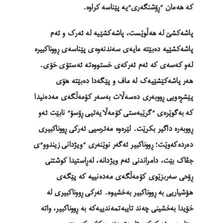
کە هەمان “ڕۆشنگەری”یە پێناسە کراوە.
پاشەکشێ لە هەڵوێست، پاشەکشێیە لە ئەرک و ئەم
پاشەکشێیە دەبێتە مایەی سەندنەوەی پێناسەی ڕووناکبیرە
لەو کەسەی کە ئەم ئەرکەی خستووەتە ئەستۆی خۆی.
هەر پاشەکێشێیەک لە ماف و پێگەدا دەبێتە هۆی
پێشڕەویی ڕووبەری دەسەڵات بەسەر کۆمەڵگەی مەدەنیدا
کە بەگوێرەی “گرێبەستی کۆمەڵایەتیی ڕۆسۆ” نابێت ئەو
ڕووبەرە داگیر بکرێت. لێرەوە مەترسیی ئەرکی ڕووناکبیری
دەردەکەوێت؛ ڕووناکبیر ئەگەر نوێنەری “ویژدانی زیندوو”ی
جڤاک بێت، دامراندنی ئەم ویژدانە، لەڕاستیدا کوشتنی
ڕۆحی سەربزێوی کۆمەڵگەی مەدەنییە کە پێگەی
هۆشیاریی بە ڕووناکبیر بەخشیوە. ئەرکی ڕووناکبیری لە
خۆیدا بەخشینی چەند تایبەتمەندییەکە بە ڕووناکبیر، واتە