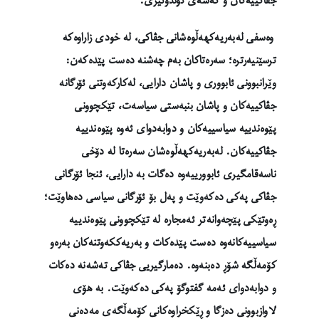
جڤاکییەکان و گەشەی توندوتیژی.
وەسفی لەبەریەکهەڵوەشانی جڤاکی، لە خودی زاراوەکە
ترسێنیەرترە؛ سەرەتاکان بەم چەشنە دەست پێدەکەن:
وێرانبوونی ئابووری و پاشان دارایی، لەکارکەوتنی ئۆرگانە
جڤاکییەکان و پاشان بنبەستی سیاسەت، تێکچوونی
پێوەندییە سیاسییەکان و دوابەدوای ئەوە پێوەندییە
جڤاکییەکان. لەبەریەکهەڵوەشان سەرەتا لە دۆخی
ناسەقامگیری ئابوورییەوە دەگات بە دارایی، ئنجا ئۆرگانی
جڤاکی پەکی دەکەوێت و پەل بۆ ئۆرگانی سیاسی دەهاوێت؛
ڕەوتێکی پێچەوانەتر ئەمجارە لە تێکچوونی پێوەندییە
سیاسییەکانەوە دەست پێدەکات و بەریەککەوتنەکان بەرەو
کۆمەڵگە شۆڕ دەبنەوە. دەمارگیریی جڤاکی تەشەنە دەکات
و دوابەدوای ئەمە گفتوگۆ پەکی دەکەوێت. بە هۆی
لاوازبوونی دەزگا و ڕێکخراوەکانی کۆمەڵگەی مەدەنی