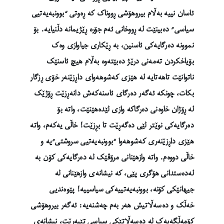
ئاسان نییە بەڵام بیروهۆشی ڕووناک کە ڕەوتی “بوونبەیەتیی
سیاسی” دەبینێت لە ڕووخانی ئەم جۆرە ڕێژیمانە دڵنیایە. بۆ
نموونە دەرگایەکی ئاسنین، بە ڕێکاری جیاوازی وەک
بۆیاخکردن تەمەنی درێژ دەبێتەوە بەڵام هیچ ئاسنێک
ناتوانێت تاهەتایە لە هێزی کەشوهەوای داڕزێنەر خۆی ڕزگار
بکات، چونکە ئەگەر دەرگای ئاسنەکەش دانەڕزێت ڕۆژێک
لە ڕۆژان خاوەنی دەرگاکە وازی لێدەهێنێت، واتە بۆ
دەرگایەکی نوێتر لێی دەگەڕێت تا بڕزێت! خاڵی یەکەم، واتە
هێزی داڕزێنەری کەشوهەوا “بوونبەیەتیی سروشتی”یە و
خاڵی دووەم. واتە وازهێنانی مرۆڤێک لە دەرگایەکی کۆن بە
لەدەستدانی هۆگری پێی، کە نیشانەی وازهێنانی لە
جیهانێکی کۆنە، بوونبەیەتییەکی سیاسییە! پێوەندیی
خەڵک و دەسەڵاتیش هەر بەم چەشنەیە: ئەگەر بیروهۆشی
کۆمەڵگەیەک لە دەسەڵاتێکی سیاسی تێپەڕێت، نیشانەی