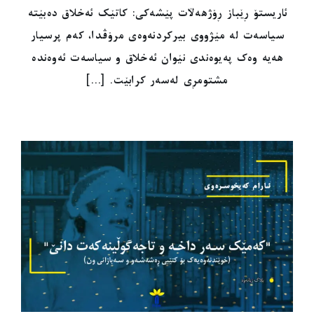
ئاریستۆ ڕێباز ڕۆژهەڵات پێشەکی: کاتێک ئەخلاق دەبێتە
سیاسەت لە مێژووی بیرکردنەوەی مرۆڤدا، کەم پرسیار
هەیە وەک پەیوەندی نێوان ئەخلاق و سیاسەت ئەوەندە
مشتومڕی لەسەر کرابێت. [...]