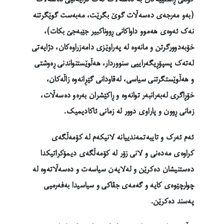
(بەو مەرجەی دەسەڵات گوێ بگرێت، مەبەست گوێگرتنە
نەک ئەوەی هەموو داواکانی ڕووناکبیر جێبەجێ بکات)،
خۆبەدوورگرتن و مانەوە لە پەراوێزی دامەزراوەکان، دژایەتی
لەتەک پسپۆڕیگەراییی سنووردار، هەڵوێستنواندنی ڕەوشتی
و هەڵوێستگرتنی سیاسی، لەقاودانی گێڕانەوە زاڵەکان،
خۆڕاگری لەبەرانبەر توانەوە و ڕاکێشران بەرەو دەسەڵات،
زمانی ڕوون و پاراوی دوور لە زمانی ئاکادیمیک.
ئەم ئەرک و تایبەتمەندییانە لانیکەم لە کۆمەڵگەی
کراوەی مەدەنی و لانی زۆر لە کۆمەڵگەی دیمۆکراتیکدا
دەستنیشان دەکرێن و لەلایەن سیاسەت و دەسەڵاتەوە لە
چوارچێوەی کایە و گەمەی جڤاکی و سیاسیدا بەفەرمیی
پەسند دەکرێن.