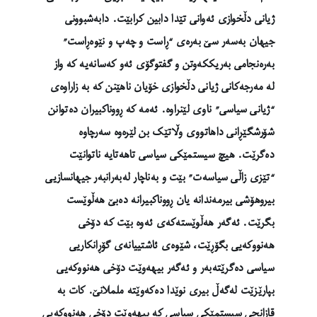
ژیانی دڵخوازی ئەوانی تێدا دابین کرابێت. دابەشبوونی
جیهان بەسەر سێ بەرەی “ڕاست و چەپ و نێوەڕاست”
بەرەنجامی بەریککەوتن و گفتوگۆی ئەو کەسانەیە کە واز
لە مەرجەکانی ژیانی دڵخوازی خۆیان ناهێنن کە بە زاراوەی
“ژیانی سیاسی” ناوی لێنراوە. ئەمە کە ڕووناکبیران دەتوانن
شۆرشگێڕانی داهاتووی وڵاتێک بن لێرەوە سەرچاوە
دەگرێت. هیچ سیستمێکی سیاسی تاهەتایە ناتوانێت
“تێزی زاڵی سیاسەت” بێت و بەناچار لەبەرانبەر جیهانسازیی
بیروهۆشی بیرمەندانە یان ڕووناکبیرانە دەبێ هەڵوێست
بگرێت. ئەگەر هەڵوێستەکەی ئەوە بێت کە دۆخی
هەنووکەیی بگۆڕێت، شێوەی ئاشتییانەی گۆڕانکاریی
سیاسی دەگرێتەبەر و ئەگەر بیهەوێت دۆخی هەنووکەیی
بپارێزێت لەگەڵ بیری نوێدا دەکەوێتە ململانێ. کات بە
قازانجی سیستمێکی سیاسی کە بیهەوێت دۆخی هەنووکەیی