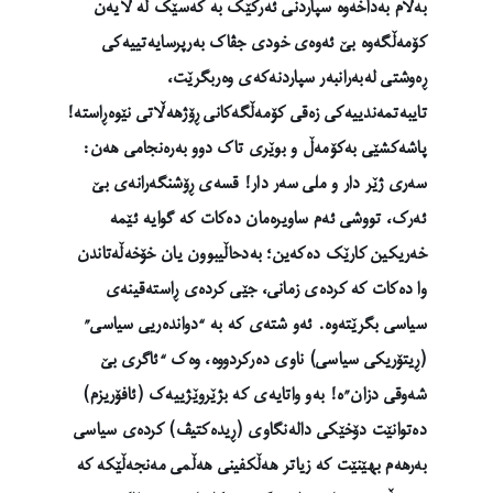
بەڵام بەداخەوە سپاردنی ئەرکێک بە کەسێک لە لایەن
کۆمەڵگەوە بێ ئەوەی خودی جڤاک بەرپرسایەتییەکی
ڕەوشتی لەبەرانبەر سپاردنەکەی وەربگرێت،
تایبەتمەندییەکی زەقی کۆمەڵگەکانی ڕۆژهەڵاتی نێوەڕاستە!
پاشەکشێی بەکۆمەڵ و بوێری تاک دوو بەرەنجامی هەن:
سەری ژێر دار و ملی سەر دار! قسەی ڕۆشنگەرانەی بێ
ئەرک، تووشی ئەم ساویرەمان دەکات کە گوایە ئێمە
خەریکین کارێک دەکەین؛ بەدحاڵیبوون یان خۆخەڵەتاندن
وا دەکات کە کردەی زمانی، جێی کردەی ڕاستەقینەی
سیاسی بگرێتەوە. ئەو شتەی کە بە “دواندەریی سیاسی”
(ڕیتۆریکی سیاسی) ناوی دەرکردووە، وەک “ئاگری بێ
شەوقی دزان”ە! بەو واتایەی کە بژێروێژییەک (ئافۆریزم)
دەتوانێت دۆخێکی دالەنگاوی (ڕیدەکتیڤ) کردەی سیاسی
بەرهەم بهێنێت کە زیاتر هەڵکفینی هەڵمی مەنجەڵێکە کە