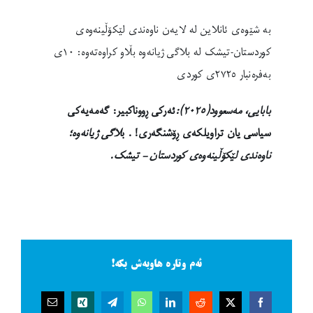
بە شێوەی ئانلاین لە لایەن ناوەندی لێکۆڵینەوەی
کوردستان-تیشک لە بلاگی ژیانەوە بڵاو کراوەتەوە: ١٠ی
بەفرەنبار ٢٧٢٥ی کوردی
بابایی، مەسعوود(٢٠٢٥):
ئەرکی ڕووناکبیر: گەمەیەکی
سیاسی یان تراویلکەی ڕۆشنگەری!
. ب
لاگی ژیانەوە؛
ناوەندی لێکۆڵینەوەی کوردستان – تیشک.
ئەم وتارە هاوبەش بکە!