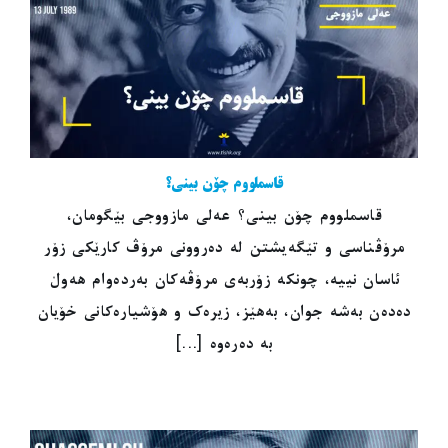
قاسملووم چۆن بینی؟
قاسملووم چۆن بینی؟ عەلی مازووجی بێگومان،
مرۆڤناسی و تێگەیشتن لە دەروونی مرۆڤ کارێکی زۆر
ئاسان نییە، چونکە زۆربەی مرۆڤەکان بەردەوام هەوڵ
دەدەن بەشە جوان، بەهێز، زیرەک و هۆشیارەکانی خۆیان
بە دەرەوە [...]