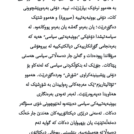
بە هەموو نرخێک بپارێزێت، نییە. دۆخی بەرەوپێشچوونی
کات، دۆخی بوونبەیەتییە (صیرورة) و هەموو شتێک
دەگۆڕدرێت؛ یان بەرەو گەشە یان بەرەو پووکانەوە. لە
سیاسەتیشدا دۆخێکی “بوونبەیەتیی سیاسی” هەیە کە
بەرەنجامی گۆڕانکارییەکی دیالکتیکییە لە بیروهۆشی
مرۆڤاندا ڕوودەدات و گەلێ جار دەسەڵاتی سیاسی هەستی
پێناکات. جۆرێک لە بنکۆڵکردنی سیاسی کە لەنەکاو بۆ
دۆخی پێشبینینەکراوی “شۆڕش” وەردەگۆڕدرێت. هەموو
“تۆتالیتاریزم”ێک مەرجەکانی ڕەواییدان بە شۆڕشێک لە
هەناویدا دەپەروەرێنێت. لەبەر ئەوەی بەرەنگاری
بوونبەیەتییەکی سیاسی دەبێتەوە لەنێوچوونی خۆی مسۆگەر
دەکات. تەمەنی درێژی دیکتاتۆرییەکان هەندێ جار خەڵک
دەخەڵەتێنێت یان بێهیوایان دەکات کە گوایە ئەم
دەسەڵاتە هەمیشەییە. پێشبینیی ڕووخانی دیکتاتۆری