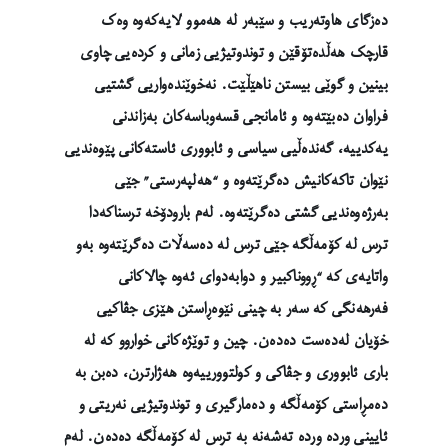
دەزگای هاوتەریب و سێبەر لە هەموو لایەکەوە وەک
قارچک هەڵدەتۆقێن و توندوتیژیی زمانی و کردەیی چاوی
بینین و گوێی بیستن ناهێڵێت. نەخوێندەواریی گشتیی
فراوان دەبێتەوە و ئامانجی قسەوباسەکان بەزاندنی
یەکدییە، گەندەڵیی سیاسی و ئابووری ئاستەکانی پێوەندیی
نێوان تاکەکانیش دەگرێتەوە و “هەلپەرستی” جێی
بەرژەوەندیی گشتی دەگرێتەوە. لەم بارودۆخە ترسناکەدا
ترس لە کۆمەڵگە جێی ترس لە دەسەڵات دەگرێتەوە بەو
واتایەی کە “ڕووناکبیر و دوابەدوای ئەوە چالاکانی
فەرهەنگی کە سەر بە چینی نێوەڕاستن هێزی جڤاکیی
خۆیان لەدەست دەدەن. چین و توێژەکانی خواروو کە لە
باری ئابووری و جڤاکی و کولتوورییەوە هەژارترن، دەبن بە
دەمڕاستی کۆمەڵگە و دەمارگیری و توندوتیژیی نەریتی و
ئایینی وردە وردە تەشەنە بە ترس لە کۆمەڵگە دەدەن. لەم