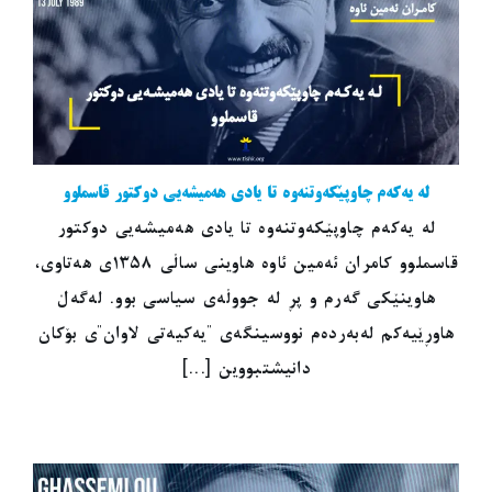
لە یەکەم چاوپێکەوتنەوە تا یادی هەمیشەیی دوکتور قاسملوو
لە یەکەم چاوپێکەوتنەوە تا یادی هەمیشەیی دوکتور
قاسملوو کامران ئەمین ئاوە هاوینی ساڵی ١٣٥٨ی هەتاوی،
هاوینێکی گەرم و پڕ لە جووڵەی سیاسی بوو. لەگەڵ
هاوڕێیەکم لەبەردەم نووسینگەی "یەکیەتی لاوان"ی بۆکان
دانیشتبووین [...]