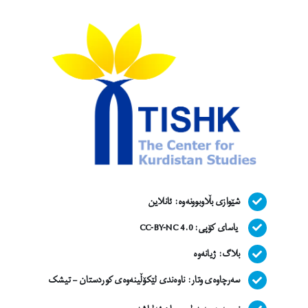
شێوازی بڵاوبوونەوە:
ئانلاین
یاسای کۆپی: CC-BY-NC 4.0
بلاگ: ژیانەوە
سەرچاوەی وتار:
ناوەندی لێکۆڵینەوەی کوردستان – تیشک