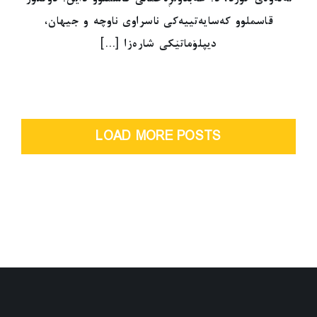
قاسملوو کەسایەتییەکی ناسراوی ناوچە و جیهان،
دیپلۆماتێکی شارەزا [...]
LOAD MORE POSTS