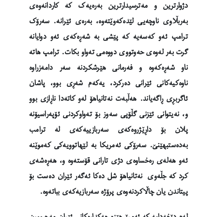
دژوارترین و مەترسیدارترین بەرەیەک کە کاردانەوەی
بەربڵاوی ناوچەیی لێدەکەوێتەوە، بەرەی ئێرانە. سەرۆک
ترامپ ئەو کەسەیە کە پێشی بە شەڕەکەی ئەو دوایانە
گرت بەر لەوەی حەوتووی دووەمی تەواو بکات. ترامپ هاتە
ناو شەڕەکەوە و فەرمانی هێرشکردنە سەر دامەزراوە
ناوەکیەکانی ئێرانی دەرکرد، یەکەم شەڕی بوو، پاشان
ئاگربڕی ڕاگەیاند. هەڵبەت نەتانیاهۆ لەو کاتەدا ناڕازی بوو
و، نەیتوانی ئێزنی گڵۆپی سەوز بۆ تەواوکردنی ئۆپەراسیۆنە
پلان بۆ داڕێژروەکەی سەربازییەکەی لە ترامب
بەدەستبهێنێ. سەرۆکی ئەمریکا بە لێهاتوویەکی کەموێنە
ئەو هەلەی رەخساوەی دژی تارانی قۆستەوە و، هەڕەشەی
کرد کە جڵەوی نەتانیاهۆ شل دەکا ئەگەر ئێران دەست بۆ
پیتاندن یان چاڵاکردنەوەی پرۆژە سەربازیەکەی بباتەوە.
لەم دۆخەدایە کە ئەمڕۆ هێزە چەکدارەکانی ئێران مەجبوورن