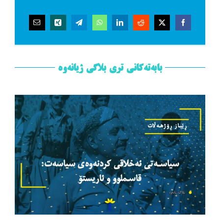
بابەتەکانی تری بلاگی ژیانەوە