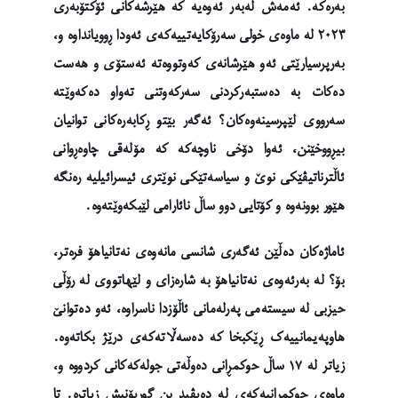
بەرەکە. ئەمەش لەبەر ئەوەیە کە هێرشەکانی ئۆکتۆبەری
٢٠٢٣ لە ماوەی خولی سەرۆکایەتییەکەی ئەودا ڕوویانداوە و،
بەرپرسیارێتی ئەو هێرشانەی کەوتووەتە ئەستۆی و هەست
دەکات بە دەستبەرکردنی سەرکەوتنی تەواو دەکەوێتە
سەرووی لێپرسینەوەکان؟ ئەگەر بێتو ڕکابەرەکانی توانیان
بیڕووخێنن، ئەوا دۆخی ناوچەکە کە مۆلەقی چاوەڕوانی
ئاڵترناتیڤێکی نوێ و سیاسەتێکی نوێتری ئیسرائیلیە رەنگە
هێور بوونەوە و کۆتایی دوو ساڵ نائارامی لێبکەوێتەوە.
ئاماژەکان دەڵێن ئەگەری شانسی مانەوەی نەتانیاهۆ فرەتر،
بۆ؟ لە بەرئەوەی نەتانیاهۆ بە شارەزای و لێهاتووی لە رۆڵی
حیزبی لە سیستەمی پەرلەمانی ئاڵۆزدا ناسراوە، ئەو دەتوانێ
هاوپەیمانییەک ڕێکبخا کە دەسەڵاتەکەی درێژ بکاتەوە.
زیاتر لە ١٧ ساڵ حوکمڕانی دەوڵەتی جولەکەکانی کردووە و،
ماوەی حوکمڕانیەکەی لە دەیڤید بن گوریۆنیش زیاترە. تا