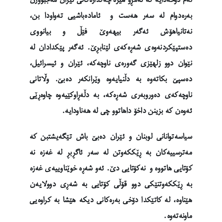
بەرەدوام لە سەر هەست و ئامادەباشیی تەواودا بن،
نەتانیاهۆش ئەگەر بیهەوێ فێڵ و بیانووی
دەستپێکردنەوەی شەڕەکەی لێنابڕێ. ئەگەر پێکدادان لە
نێوان دوو زلهێزی گەورەی ناوچەکە، ئێران و ئیسرائیل،
دەسپێ بکاتەوە بە دڵنیایەوە وێرانکەر دەبێ. وڵاتانی
ناوچەکەی دەوروبەری شەڕەکە، بە دڵەڕاوکێیەوە چاوەڕێی
ئەوەن کە بزینن داخۆ داهاتوو چی لە هەناودایە.
سیاسەتوانانی لوبنان و ئێران دەبێ باش تێگەیشتبن کە
مەترسییەکان بە ڕێککەوتن لە سەر ئاگڕبڕ لە غەزە نە
کۆتایی هاتووە و نەکۆتایی دێ. ئەو شەڕە خوێناوییەی غەزە
بە ڕێککەوتنێکی دوو قۆڵی کۆتایی بە شەڕی دوولایەن
هێناوە، لە کاتێکدا دۆخی بەرەکانی دیکە هێشا بە کراوەیی
ماونەتەوە.