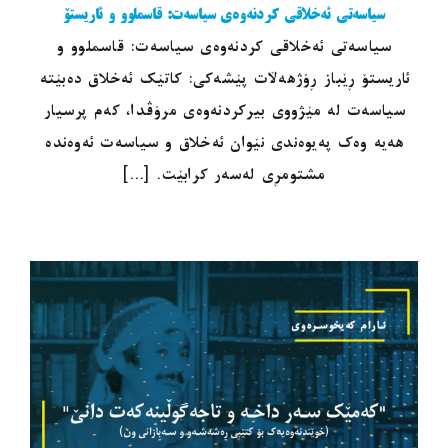
سیاسەتی ئەخلاقی کردنەوەی سیاسەت: قاسملوو و ئاریستۆ
سیاسەتی ئەخلاقی کردنەوەی سیاسەت: قاسملوو و
ئاریستۆ ڕێباز ڕۆژهەڵات پێشەکی: کاتێک ئەخلاق دەبێتە
سیاسەت لە مێژووی بیرکردنەوەی مرۆڤدا، کەم پرسیار
هەیە وەک پەیوەندی نێوان ئەخلاق و سیاسەت ئەوەندە
مشتومڕی لەسەر کرابێت. [...]