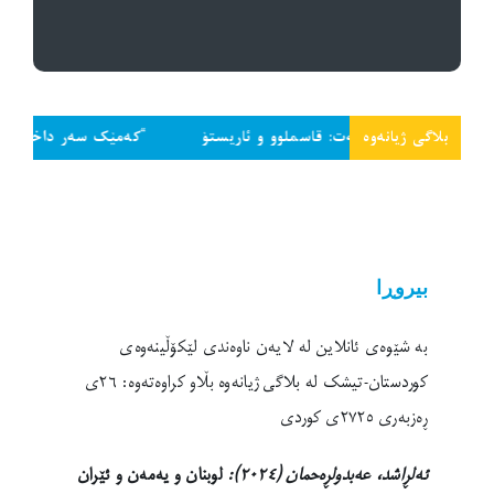
بلاگی ژیانەوە
سیاسەت: قاسملوو و ئاریستۆ
“کەمێک سەر داخە و تاجەگوڵینەکەت 
بیروڕا
بە شێوەی ئانلاین لە لایەن ناوەندی لێکۆڵینەوەی
کوردستان-تیشک لە بلاگی ژیانەوە بڵاو کراوەتەوە: ٢٦ی
ڕەزبەری ٢٧٢٥ی کوردی
ئەلڕاشد، عەبدولڕەحمان (٢٠٢٤):
لوبنان و یەمەن و ئێران