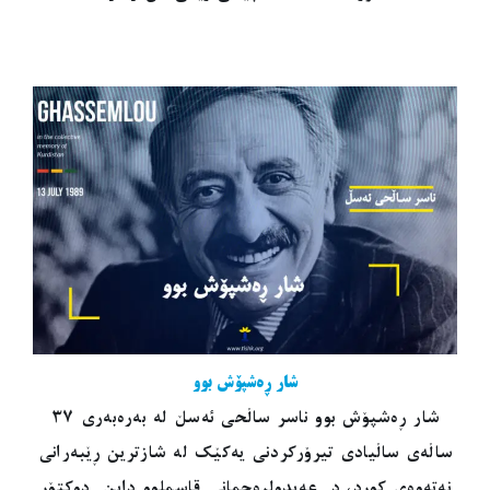
شار ڕەشپۆش بوو
شار ڕەشپۆش بوو ناسر ساڵحی ئەسڵ لە بەرەبەری ٣٧
ساڵەی ساڵیادی تیرۆرکردنی یەکێک لە شازترین ڕێبەرانی
نەتەوەی کورد، د. عەبدولڕەحمانی قاسملوو داین. دوکتۆر