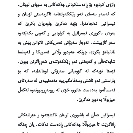
واژۆی کردووە بۆ ڕادەستکردنی چەکەکانی بە سوپای لوبنان،
کە لەسەر بنەمای ئەو رێککەوتننامە ئاگربەستی لۆبنان و
ئیسرائیل ئەنجامدرا، بۆیە دەکرێ چاوەروان بکرێ کە
بەرەی باکووری ئیسرائیل بە کراوەیی و گەرمی بکەێتەوە
سەر گازیپشت. ئەوجار سەرۆکی ئەمریکاش ناتوانێ پێش بە
ناتانیاهۆ بگرێ، چونکە هەردوو وڵاتی ئەمریکا و فەرەنسا
شایەتحاڵی و گەرەنتی ئەو ڕێککەوتنەی شەڕڕاگرتن بوون.
ئێستا تۆپەکە لە گۆڕەپانی سەرۆکی لوبناندایە، کە بۆ
پاراستنی ئەو ئاشتی وسەقامگیرییە مەدەنییەی لە سەرەتای
ئەمساڵەوە بەدەست هاتوو، خۆی لە رووبەڕووبوونەوە لەگەڵ
حیزبوڵا بەدوور دەگرێ.
ئیسرائیل دەڵێ لە باشووری لوبنان ناکشێتەوە و هێرشەکانی
ڕاناگرێت تا حیزبوڵڵا چەکەکانی ڕادەست نەکات، یان ڕەنگە