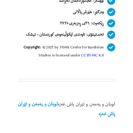
نووسەر:
عەبدولڕەحمان ئەلڕاشد
وەرگێڕ: هێرش پاڵانی
ڕێکەوت:
٢٦ی ڕەزبەری ٢٧٢٥
ئەنستیتۆی:
ناوەندی لێکۆڵینەوەی کوردستان – تیشک
Copyright:
© 2025 by TISHK Center for Kurdistan
Studies is licensed under
CC BY-NC 4.0
لوبنان و یەمەن و ئێران
لوبنان و یەمەن و ئێران پاش غەزە
پاش غەزە