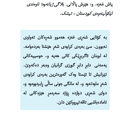
پاش غەزە. و: هێرش پاڵانی. ب
لاگی ژیانەوە؛ ناوەندی
لێکۆڵینەوەی کوردستان – تیشک.
بە کۆتایی شەڕی غەزە هەموو شەڕەکان تەواوی
نەبوون. سێ بەرەی کراوەی شەڕ هێشتا بەردەوامە.
لە لوبنان ئاگربڕێکی کاتی هەیە و، حوسییەکانی
یەمەنی دابڕ دابڕ گورزی گرانیان وەبەر دەکەوێ.
ئێرانیش تا ئێستا وەک گەورەترین بەرەی کراوەی
شەڕ ماوەتەوە و، لە مانگی جونی ساڵی ڕابردووەوە و،
دوای شەڕی دوازدە ڕۆژە سەرەمڕ هێزەکانی لە
ئامادەباشیی تاقەتپرووکێن دان.