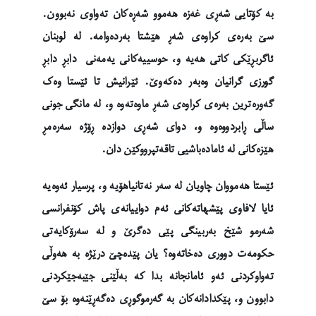
بە کۆتایی شەڕی غەزە هەموو شەڕەکان تەواوی نەبوون.
سێ بەرەی کراوەی شەڕ هێشتا بەردەوامە. لە لوبنان
ئاگربڕێکی کاتی هەیە و، حوسییەکانی یەمەنی دابڕ دابڕ
گورزی گرانیان وەبەر دەکەوێ. ئێرانیش تا ئێستا وەک
گەورەترین بەرەی کراوەی شەڕ ماوەتەوە و، لە مانگی جونی
ساڵی ڕابردووەوە و، دوای شەڕی دوازدە ڕۆژە سەرەمڕ
هێزەکانی لە ئامادەباشیی تاقەتپرووکێن دان.
ئێستا هەمووان چاویان لە سەر نەتانیاهۆیە و، پرسیار ئەوەیە
ئایا لافاوی پێشهاتەکانی ئەم دواییانەی پاش کۆنفرانسی
شەرمو شێخ بەربینگی پێی دەگرێ و لە سەرۆکایەتی
حکومەت دووری دەخاتەوە؟ یان پێدەچێ درێژە بە هەوڵی
تەواوکردنی ئەو ئامانجانە بدا کە بەڵێنی جێبەجێکردنی
دابوون و، پێکدادانەکان بە گەرموگوڕی دەگەڕێنەوە بۆ سێ