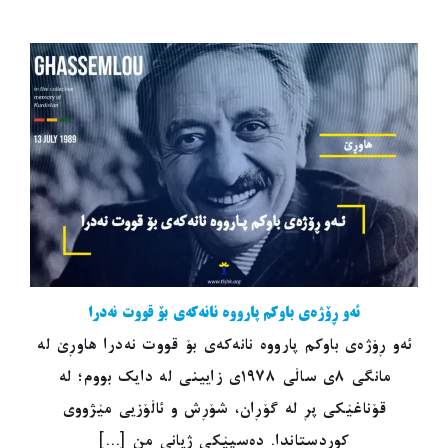
ئەو ڕۆژەی باوکم پارووە نانەکەی بۆ قووت نەدرا
ئەو ڕۆژەی باوکم پارووە نانەکەی بۆ قووت نەدرا هاوڕێ لە
مانگی ٨ی ساڵی ١٩٧٨ی زایینی لە دایک بووم؛ لە
قۆناغێکی پڕ لە گۆڕان، شۆڕش و ئاڵۆزیی مێژووی
کوردستاندا. دەسپێکی ژیانی من [...]