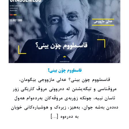
قاسملووم چۆن بینی؟
قاسملووم چۆن بینی؟ عەلی مازووجی بێگومان،
مرۆڤناسی و تێگەیشتن لە دەروونی مرۆڤ کارێکی زۆر
ئاسان نییە، چونکە زۆربەی مرۆڤەکان بەردەوام هەوڵ
دەدەن بەشە جوان، بەهێز، زیرەک و هۆشیارەکانی خۆیان
بە دەرەوە [...]