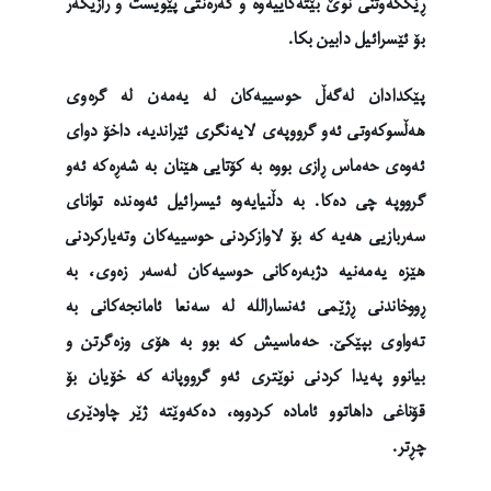
ڕێککەوتنی نوێ بێتەکاییەوە و گەرەنتی پێویست و رازیکەر
بۆ ئێسرائیل دابین بکا.
پێکدادان لەگەڵ حوسییەکان لە یەمەن لە گرەوی
هەڵسوکەوتی ئەو گرووپەی لایەنگری ئێراندیە، داخۆ دوای
ئەوەی حەماس ڕازی بووە بە کۆتایی هێنان بە شەڕەکە ئەو
گرووپە چی دەکا. بە دڵنیایەوە ئیسرائیل ئەوەندە توانای
سەربازیی هەیە کە بۆ لاوازکردنی حوسییەکان وتەیارکردنی
هێزە یەمەنیە دژبەرەکانی حوسیەکان لەسەر زەوی، بە
ڕووخاندنی ڕژێمی ئەنسارالله لە سەنعا ئامانجەکانی بە
تەواوی بپێکێ. حەماسیش کە بوو بە هۆی وزەگرتن و
بیانوو پەیدا کردنی نوێتری ئەو گرووپانە کە خۆیان بۆ
قۆناغی داهاتوو ئامادە کردووە، دەکەوێتە ژێر چاودێری
چڕتر.