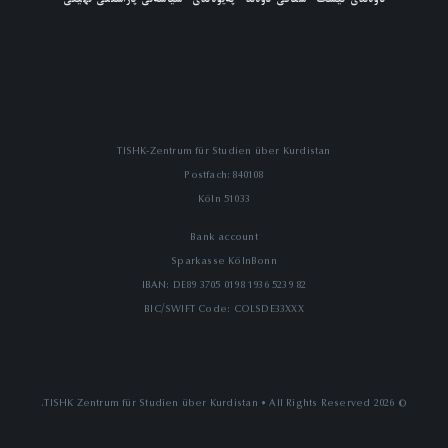
TISHK-Zentrum für Studien über Kurdistan
Postfach: 840108
51033 Köln
Bank account
Sparkasse KölnBonn
IBAN: DE89 3705 0198 1936 5239 82
BIC/SWIFT Code: COLSDE33XXX
© 2026 TISHK Zentrum für Studien über Kurdistan • All Rights Reserved.