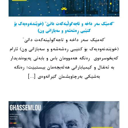
“کەمێک سەر داخە و تاجەگوڵینەکەت دانێ” (خوێندنەوەیەک بۆ
کتێبی ڕەشەشەو و سەبازانی ون)
"کەمێک سەر داخە و تاجەگوڵینەکەت دانێ"
(خوێندنەوەیەک بۆ کتێبی ڕەشەشەو و سەبازانی ون) ئارام
کەیخوسرەوی ڕەنگە هەموومان باس و بابەتی پەیوەندیدار
بە ئەنفال و کیمیابارانی هەڵەبجەمان بیستبێت؛ ڕەنگە
بەشێکی بەرچاویشمان گێڕانەوەی [...]