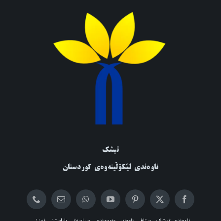
تیشک
ناوەندی لێکۆڵینەوەی کوردستان
ناوەندی تیشک
ستافی ناوەند
پەیوەندی
سیاسەتی پاراستنی نهێنی