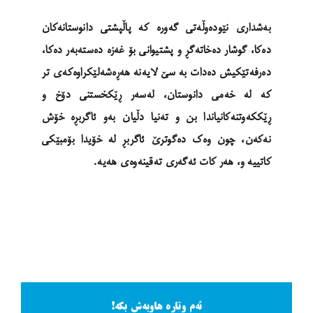
بەشداری نێودەوڵەتی گەورە کە پاڵپشتی دانوستانەکان
دەکا، گوشار دەخاتەگڕ و پشتیوانی بۆ غەزە دەستەبەر دەکا،
دەرفەتێکیش دەدات بە سێ لایەنە هەڕەشەلێکراوەکەی تر
کە لە خەمی دانوستان، لەسەر ڕێکخستنی دۆخ و
ڕێککەوتنەکانیاندا بن و تەنیا دڵیان بەو ئاگربڕە خۆش
نەکەن، چون وەک دەگوترێ ئاگربڕ لە خۆیدا بۆمبێکی
کاتییە و، هەر کات ئەگەری تەقینەوەی هەیە.
ئەم وتارە هاوبەش بکە!