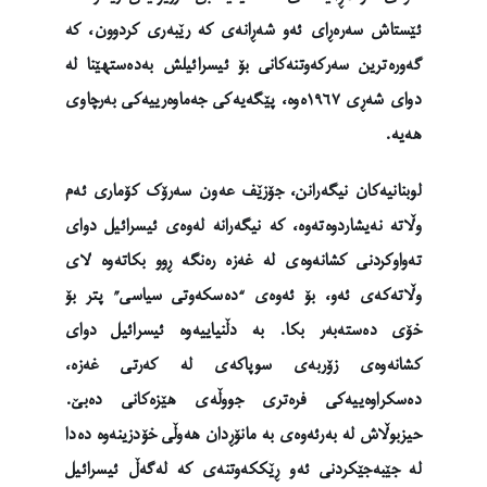
ئێستاش سەرەڕای ئەو شەڕانەی کە رێبەری کردوون، کە
گەورەترین سەرکەوتنەکانی بۆ ئیسرائیلش بەدەستهێنا لە
دوای شەڕی ١٩٦٧ەوە، پێگەیەکی جەماوەرییەکی بەرچاوی
هەیە.
لوبنانیەکان نیگەرانن، جۆزێف عەون سەرۆک کۆماری ئەم
وڵاتە نەیشاردوەتەوە، کە نیگەرانە لەوەی ئیسرائیل دوای
تەواوکردنی کشانەوەی لە غەزە رەنگە ڕوو بکاتەوە لای
وڵاتەکەی ئەو، بۆ ئەوەی “دەسکەوتی سیاسی” پتر بۆ
خۆی دەستەبەر بکا. بە دڵنیاییەوە ئیسرائیل دوای
کشانەوەی زۆربەی سوپاکەی لە کەرتی غەزە،
دەسکراوەییەکی فرەتری جووڵەی هێزەکانی دەبێ.
حیزبوڵاش لە بەرئەوەی بە مانۆڕدان هەوڵی خۆدزینەوە دەدا
لە جێبەجێکردنی ئەو ڕێککەوتنەی کە لەگەڵ ئیسرائیل