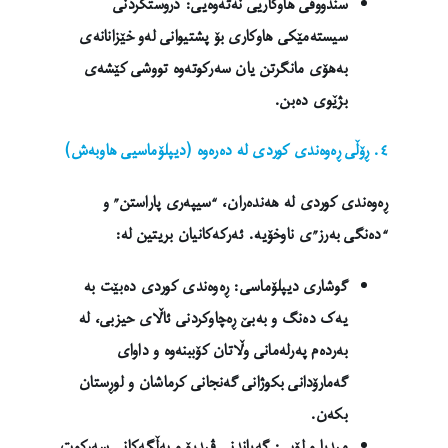
سندووقی هاوکاریی نەتەوەیی: دروستکردنی
سیستەمێکی هاوکاری بۆ پشتیوانی لەو خێزانانەی
بەهۆی مانگرتن یان سەرکوتەوە تووشی کێشەی
بژێوی دەبن.
٤. ڕۆڵی ڕەوەندی کوردی لە دەرەوە (دیپلۆماسیی هاوبەش)
ڕەوەندی کوردی لە هەندەران، “سیپەری پاراستن” و
“دەنگی بەرز”ی ناوخۆیە. ئەرکەکانیان بریتین لە:
گوشاری دیپلۆماسی: ڕەوەندی کوردی دەبێت بە
یەک دەنگ و بەبێ ڕەچاوکردنی ئاڵای حیزبی، لە
بەردەم پەرلەمانی وڵاتان کۆببنەوە و داوای
گەمارۆدانی بکوژانی گەنجانی کرماشان و لوڕستان
بکەن.
میدیا و لۆبی: گەیاندنی ڤیدیۆ و بەڵگەکانی سەرکوت