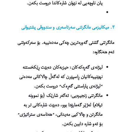
یان ناوچەیی لە نێوان شارەکاندا دروست بکەن.
٣. میکانیزمی مانگرتنی سەرتاسەری و سندووقی پشتیوانی
مانگرتنی گشتی گەورەترین چەکی مەدەنییە. بۆ سەرکەوتنی
ئەم هەنگاوە:
لیژنەی گەڕەکەکان: حیزبەکان دەبێت ڕێکخستنە
نهێنییەکانیان ڕاسپێرن کە لەگەڵ چالاکانی مەدەنی
“لیژنەی پاراستنی گەڕەک” دروست بکەن.
مانگرتنی زنجیرەیی: ئەگەر شارێک (بۆ نموونە
ئیلام) لەژێر گەمارۆدا بوو، دەبێت شارەکانی تر بە
مانگرتن و چالاکیی مەیدانی، “هەناسەی ستراتیژی”
بۆ ئەو شارە دابین بکەن.