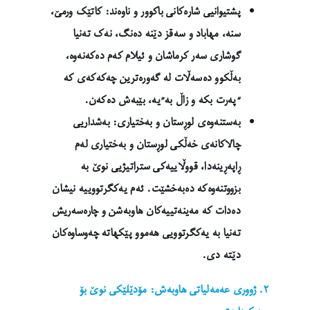
پشتیوانیی شارەکانی باکوور و ناوەند: کاتێک ورمێ،
سنە، مهاباد و سەقز دێنە دەنگ، نەک تەنیا
گوشاری سەر کرماشان و ئیلام کەم دەکەنەوە،
بەڵکوو دەسەڵات لە گەورەترین چەکەکەی کە
“پەرت بکە و زاڵ بە”یە، بێبەش دەکەن.
بەستنەوەی لوڕستان و بەختیاری: بەشداریی
چالاکانەی خەڵکی لوڕستان و بەختیاری لەم
ڕاپەڕینەدا، قووڵاییەکی ستراتیژیی نوێ بە
بزووتنەوەکە دەبەخشێت. ئەم یەکگرتووییە نیشان
دەدات کە مەینەتییەکان هاوبەشن و چارەسەریش
تەنیا بە یەکگرتوویی هەموو پێکهاتە چەوساوەکان
دێتە دی.
٢. ژووری عەمەلیاتی هاوبەش: مۆدێلێکی نوێ بۆ