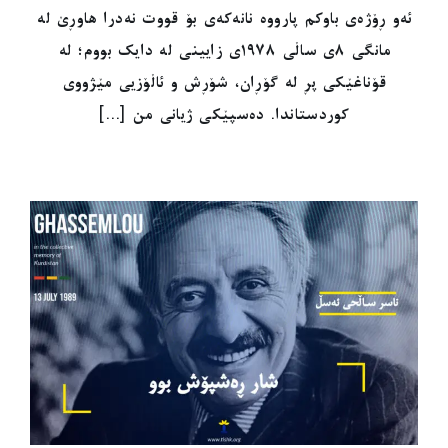
ئەو ڕۆژەی باوکم پارووە نانەکەی بۆ قووت نەدرا هاوڕێ لە
مانگی ٨ی ساڵی ١٩٧٨ی زایینی لە دایک بووم؛ لە
قۆناغێکی پڕ لە گۆڕان، شۆڕش و ئاڵۆزیی مێژووی
کوردستاندا. دەسپێکی ژیانی من [...]