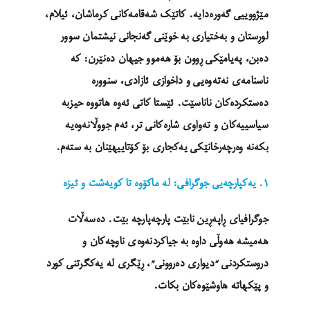
مێژووییی گەورەدایە. کاتێک شەقامەکانی کرماشان، ئیلام،
لوڕستان و بەختیاری بە خوێنی گەنجانی نیشتمان سوور
دەبن، پەیامێکی ڕوون بۆ هەموو جیهان دەنێرن: کە
ناسنامەی نەتەوەیی و داخوازی ئازادی، سنوورە
دەستکردەکان ناناسێت. ئێستا کاتی ئەوە هاتووە حیزبە
سیاسییەکان و تەواوی شارەکانی تر، ئەم جووڵانەوەیە
بکەنە وەرچەرخانێکی یەکجاری بۆ کۆتاییهێنان بە ستەم.
١. یەکپارچەیی جوگرافی: لە ماکۆوە تا کویەشت و ئیزە
جوگرافیای ڕاپەڕین نابێت پارچەپارچە بێت. دەسەڵات
هەمیشە هەوڵی داوە بە جیاکردنەوەی ناوچەکان و
دروستکردنی “دیواری دەروونی”، ڕێگری لە یەکگرتنی کورد
و پێکهاتە هاوشێوەکان بکات.