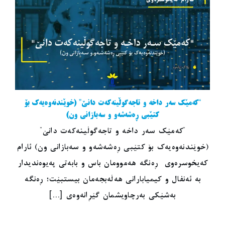
“کەمێک سەر داخە و تاجەگوڵینەکەت دانێ” (خوێندنەوەیەک بۆ
کتێبی ڕەشەشەو و سەبازانی ون)
"کەمێک سەر داخە و تاجەگوڵینەکەت دانێ"
(خوێندنەوەیەک بۆ کتێبی ڕەشەشەو و سەبازانی ون) ئارام
کەیخوسرەوی ڕەنگە هەموومان باس و بابەتی پەیوەندیدار
بە ئەنفال و کیمیابارانی هەڵەبجەمان بیستبێت؛ ڕەنگە
بەشێکی بەرچاویشمان گێڕانەوەی [...]