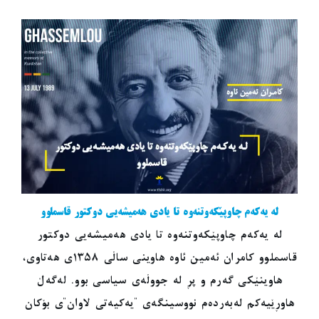
لە یەکەم چاوپێکەوتنەوە تا یادی هەمیشەیی دوکتور قاسملوو
لە یەکەم چاوپێکەوتنەوە تا یادی هەمیشەیی دوکتور
قاسملوو کامران ئەمین ئاوە هاوینی ساڵی ١٣٥٨ی هەتاوی،
هاوینێکی گەرم و پڕ لە جووڵەی سیاسی بوو. لەگەڵ
هاوڕێیەکم لەبەردەم نووسینگەی "یەکیەتی لاوان"ی بۆکان