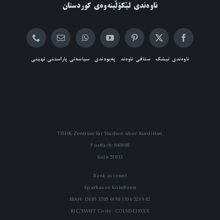
ناوەندی لێکۆڵینەوەی کوردستان
ناوەندی تیشک
ستافی ناوەند
پەیوەندی
سیاسەتی پاراستنی نهێنی
TISHK-Zentrum für Studien über Kurdistan
Postfach: 840108
51033 Köln
Bank account
Sparkasse KölnBonn
IBAN: DE89 3705 0198 1936 5239 82
BIC/SWIFT Code: COLSDE33XXX