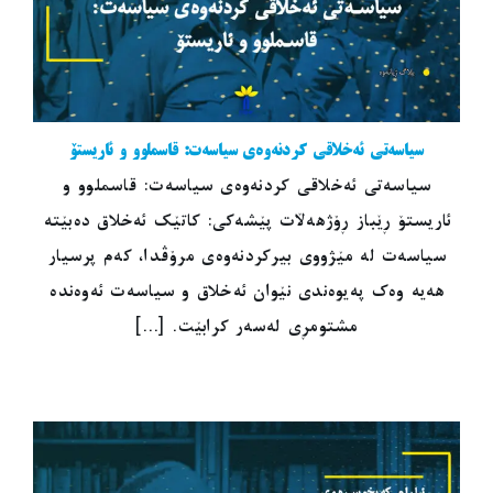
سیاسەتی ئەخلاقی کردنەوەی سیاسەت: قاسملوو و ئاریستۆ
سیاسەتی ئەخلاقی کردنەوەی سیاسەت: قاسملوو و
ئاریستۆ ڕێباز ڕۆژهەڵات پێشەکی: کاتێک ئەخلاق دەبێتە
سیاسەت لە مێژووی بیرکردنەوەی مرۆڤدا، کەم پرسیار
هەیە وەک پەیوەندی نێوان ئەخلاق و سیاسەت ئەوەندە
مشتومڕی لەسەر کرابێت. [...]