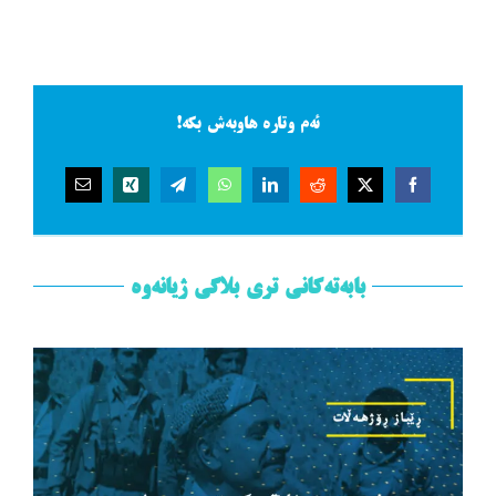
ئەم وتارە هاوبەش بکە!
بابەتەکانی تری بلاگی ژیانەوە