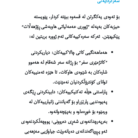
سەرکردایەتی
بۆ ئەوەی یەکگرتن لە قسەوە ببێتە کردار، پێویستە
حیزبەکان بەپەلە “ژووری عەمەلیاتی هاوبەشی ڕۆژهەڵات”
پێکبهێنن. ئەرکە سەرەکییەکانی ئەم ژوورە بریتین لە:
هەماهەنگیی کاتی چالاکییەکان: دیاریکردنی
“کاتژمێری سفر” بۆ ڕژانە سەر شەقام لە هەموو
شارەکان بە شێوەی هاوکات، تا هێزە ئەمنییەکان
توانای کۆنترۆڵکردنیان نەمێنێت.
پاراستنی هێڵە تەکنیکییەکان: دابینکردنی ڕێگەی
پەیوەندیی پارێزراو بۆ گەیاندنی زانیارییەکان لە
ورمێوە بۆ خوڕەماوە و بەپێچەوانەوە.
بەرپەرچدانەوەی شەڕی دەروونی: پووچەڵکردنەوەی
ئەو پڕوپاگەندانەی دەیانەوێت جیاوازیی مەزهەبی