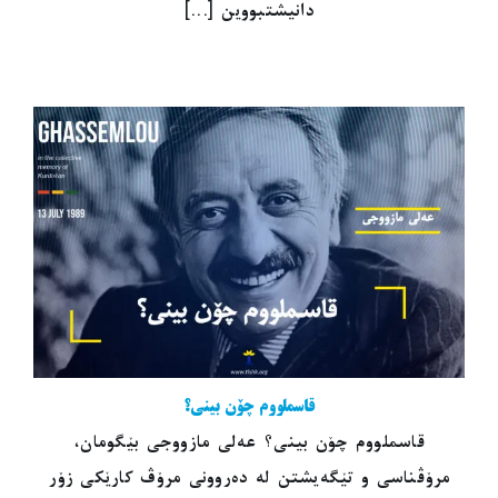
دانیشتبووین [...]
قاسملووم چۆن بینی؟
قاسملووم چۆن بینی؟ عەلی مازووجی بێگومان،
مرۆڤناسی و تێگەیشتن لە دەروونی مرۆڤ کارێکی زۆر