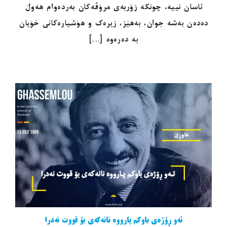
ئاسان نییە، چونکە زۆربەی مرۆڤەکان بەردەوام هەوڵ
دەدەن بەشە جوان، بەهێز، زیرەک و هۆشیارەکانی خۆیان
بە دەرەوە [...]
ئەو ڕۆژەی باوکم پارووە نانەکەی بۆ قووت نەدرا