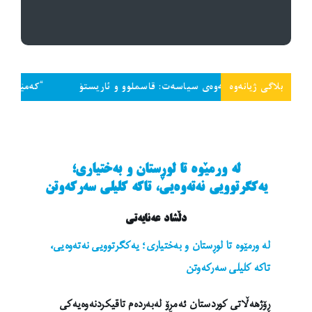
بلاگی ژیانەوە
قی کردنەوەی سیاسەت: قاسملوو و ئاریستۆ
“کەمێک سەر داخە و تا
لە ورمێوە تا لوڕستان و بەختیاری؛
یەکگرتوویی نەتەوەیی، تاکە کلیلی سەرکەوتن
دڵشاد عەنایەتی
لە ورمێوە تا لوڕستان و بەختیاری؛ یەکگرتوویی نەتەوەیی،
تاکە کلیلی سەرکەوتن
ڕۆژهەڵاتی کوردستان ئەمڕۆ لەبەردەم تاقیکردنەوەیەکی