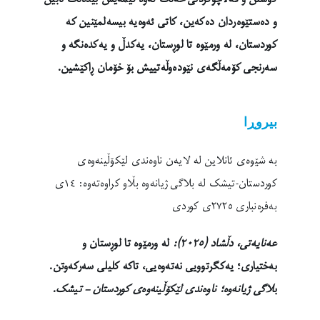
و دەستێوەردان دەکەین، کاتی ئەوەیە بیسەلمێنین کە
کوردستان، لە ورمێوە تا لوڕستان، یەکدڵ و یەکدەنگە و
سەرنجی کۆمەڵگەی نێودەوڵەتییش بۆ خۆمان ڕاکێشین.
بیروڕا
بە شێوەی ئانلاین لە لایەن ناوەندی لێکۆڵینەوەی
کوردستان-تیشک لە بلاگی ژیانەوە بڵاو کراوەتەوە: ١٤ی
بەفرەنباری ٢٧٢٥ی کوردی
عەنایەتی، دڵشاد (٢٠٢٥):
لە ورمێوە تا لوڕستان و
بەختیاری؛ یەکگرتوویی نەتەوەیی، تاکە کلیلی سەرکەوتن
.
ب
لاگی ژیانەوە؛ ناوەندی لێکۆڵینەوەی کوردستان – تیشک.