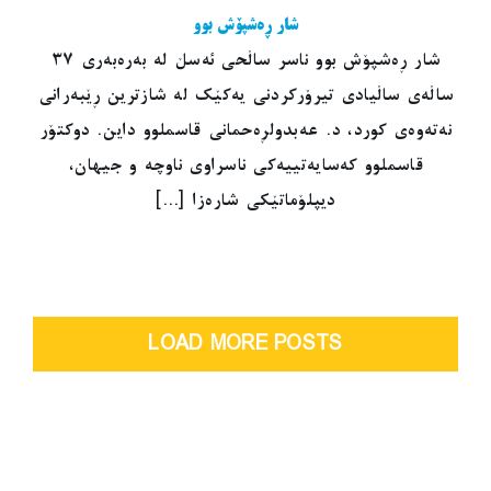
شار ڕەشپۆش بوو
شار ڕەشپۆش بوو ناسر ساڵحی ئەسڵ لە بەرەبەری ٣٧
ساڵەی ساڵیادی تیرۆرکردنی یەکێک لە شازترین ڕێبەرانی
نەتەوەی کورد، د. عەبدولڕەحمانی قاسملوو داین. دوکتۆر
قاسملوو کەسایەتییەکی ناسراوی ناوچە و جیهان،
دیپلۆماتێکی شارەزا [...]
LOAD MORE POSTS