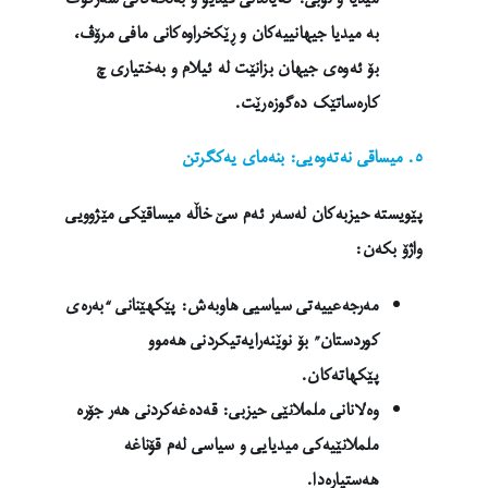
بە میدیا جیهانییەکان و ڕێکخراوەکانی مافی مرۆڤ،
بۆ ئەوەی جیهان بزانێت لە ئیلام و بەختیاری چ
کارەساتێک دەگوزەرێت.
٥. میساقی نەتەوەیی: بنەمای یەکگرتن
پێویستە حیزبەکان لەسەر ئەم سێ خاڵە میساقێکی مێژوویی
واژۆ بکەن:
مەرجەعییەتی سیاسیی هاوبەش: پێکهێنانی “بەرەی
کوردستان” بۆ نوێنەرایەتیکردنی هەموو
پێکهاتەکان.
وەلانانی ململانێی حیزبی: قەدەغەکردنی هەر جۆرە
ململانێیەکی میدیایی و سیاسی لەم قۆناغە
هەستیارەدا.