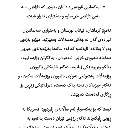
یەکسانیی ناوچەیی: داننان بەوەی کە ئازادیی سنە
بەبێ ئازادیی خوڕەماوە و بەختیاری تەواو نابێت.
ئەمڕۆ کرماشان، ئیلام، لوڕستان و بەختیاری سەلماندیان
ئیرادەی گەل لە چەکی دەسەڵات بەهێزترە. مێژوو بەزەیی
بەو لایەنانەدا نایەتەوە کە لەم ساتەدا بەرژەوەندیی حیزبی
دەخەنە سەرووی خوێنی شەهیدان. یەکگرتن بژاردە نییە،
بەڵکو زەرورەتێکی ژیانییە. ئەگەر شارەکانی باکووری
ڕۆژهەڵات پشتیوانیی تەواوی باشووری ڕۆژهەڵات نەکەن، و
ئەگەر حیزبەکان نەبنە یەک دەست، دەرفەتێکی زێڕین بۆ
ڕزگاری لەدەست دەچێت.
ئێستا کە بۆ یەکەمجار لەم ساڵانەی ڕابردوودا ئەمریکا بە
ڕوونی ڕایگەیاند ئەگەر ڕژێمی ئێران دەست بداتەوە بە
کوشتن و قەڵاچۆکردنی خەڵک ئەوە ئێمەیش بێدەنگ نابین