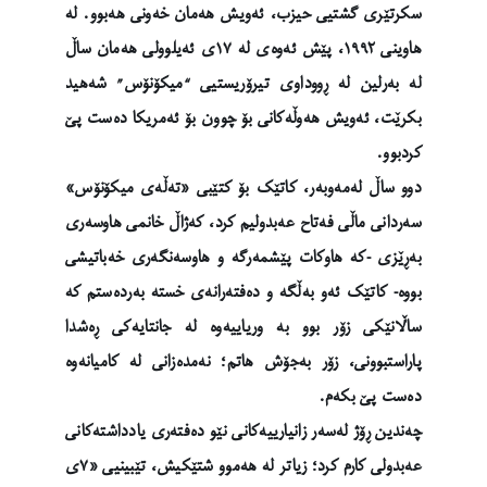
سکرتێری گشتیی حیزب، ئەویش هەمان خەونی هەبوو. لە
هاوینی ١٩٩٢، پێش ئەوەی لە ١٧ی ئەیلوولی هەمان ساڵ
لە بەرلین لە ڕووداوی تیرۆریستیی “میکۆنۆس” شەهید
بکرێت، ئەویش هەوڵەکانی بۆ چوون بۆ ئەمریکا دەست پێ
کردبوو.
دوو ساڵ لەمەوبەر، کاتێک بۆ کتێبی «تەڵەی میکۆنۆس»
سەردانی ماڵی فەتاح عەبدولیم کرد، کەژاڵ خانمی هاوسەری
بەڕێزی -کە هاوکات پێشمەرگە و هاوسەنگەری خەباتیشی
بووە- کاتێک ئەو بەڵگە و دەفتەرانەی خستە بەردەستم کە
ساڵانێکی زۆر بوو بە وریاییەوە لە جانتایەکی ڕەشدا
پاراستبوونی، زۆر بەجۆش هاتم؛ نەمدەزانی لە کامیانەوە
دەست پێ بکەم.
چەندین ڕۆژ لەسەر زانیارییەکانی نێو دەفتەری یادداشتەکانی
عەبدولی کارم کرد؛ زیاتر لە هەموو شتێکیش، تێبینیی «٧ی