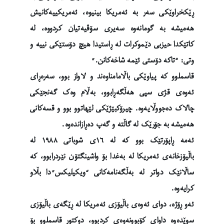
ڕێکخراوێکی سەر بە ئەمریکا بینیوە، ئەمریکییەکانیش
هەمیشە بە گومانەوە سەیری سۆڤیەتیان کردووە، لە
کاتێکدا حیزبی دێموکرات لە ڕاستیدا هیچ دۆستێکی نییە و
وتی: “تاکە دۆستی ئێمە شاخەکانن.”
قاسملوو کە پیاوێکی باڵامامناوەند و لاواز بوو، سەرەڕای
ئەوەی قژی سپی هەڵگەڕابوو، بەڵام وەک گەنجێکی
چالاک دەجووڵایەوە. چیرۆکبێژێکی لێهاتوو بوو و قسەکانی
هەمیشە بە جۆرێک لە گاڵتە و گەپ دەڕازاندەوە.
ئەمە ڕاپۆرتێک بوو کە لە ١٦ی شوباتی ١٩٨٨ لە
باڵیۆزخانەی ئەمریکا لە بەغدا بۆ واشینگتۆن نێردرابوو، کە
ساڵانێک دواتر لە بەڵگەنامەکانی “ویکیلیکس”دا بڵاو
کرایەوە.
ئەو ڕۆژە، دوای ئەوەی باڵیۆزی ئەمریکا لە ڕێگەی باڵیۆزی
سوێدەوە داوای کۆبوونەوەی کردبوو، دوکتور قاسملوو بۆ