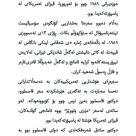
حوزەیرانی ١٩٨٩ چوو بۆ ئەورووپا، ڤیزای ئەمریکای لە
پاسپۆرتەکەیدا بوو.
بەڵام دەبوو سەرەتا بەشداریی کۆنگرەی سۆسیالیست
ئینتەرناسیۆنال لە ستۆکهۆڵم بکات. ڕۆژی ١٣ی تەممووزی
١٩٨٩، لە باڵەخانەی ژمارە ٥ی شەقامی لینکی بانگاس لە
ڤییەننا، لە کاتی دانیشتن لەگەڵ شاندێکی ئێرانی، لەلایەن
تیرۆریستەکانەوە کرایە ئامانج و لەگەڵ عەبدوڵڵا قادری‌ئازەر
و فازڵ ڕەسوڵ شەهید کران.
سەرەڕای هۆشداریی ئەمریکییەکان بە دەسەڵاتدارانی
نەمسا سەبارەت بە ئەگەری هێرشکردنە سەر قاسملوو،
دوکتور قاسملوو بەبێ ترس چوو بۆ کۆبوونەوەکە. لەو
ساتەی لەسەر “مێزی وتووێژ” بووە ئامانجی گوللـەکان،
ڤیزای ئەمریکا هێشتا لە پاسپۆرتەکەیدا بوو.
دوکتور سادق شەرەفکەندی کە دوای قاسملوو بوو بە