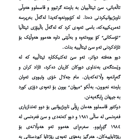
تاڵەبانی، سێ ئیتاڵییان بە بارمتە گرتبوو و قاسملوو هەوڵی
ناوبژیوانیکردنی دەدا. لە کۆبوونەوەکەیدا لەگەڵ بەرپرسە
ئەمریکییەکە، باسی ئەوەی کرد کە لەگەڵ باڵیۆزی ئیتاڵیا
“تۆسکانی” کۆ بووەتەوە و بەڵێنی داوە هەموو هەوڵێک بۆ
ئازادکردنی ئەو سێ ئیتاڵییە بدات.
دوو هەفتە دواتر، ئەو سێ تەکنیککارە ئیتاڵییە کە لە
وێستگەی بەنداوی دووکان کاریان دەکرد، ئازاد کران و
گەڕانەوە وڵاتەکەیان. مام جەلال خۆی وتبووی ئەوان
بارمتە نەبوون، بەڵکو “میوان” بوون بۆ ئەوەی دۆزی کورد
بە جیهان ڕابگەیەنن.
دوکتور قاسملوو هەمان ڕۆڵی ناوبژیوانیی بۆ دوو ئەندازیاری
فەرەنسی لە ساڵی ١٩٨١ و دوو کەنەدی و سێ فەرەنسی لە
١٩٨٤ گێڕابوو. سەرەڕای هەموو ئەو هەوڵانەی بۆ
ڕۆژئاواییەکان، هەرگیز بەهۆی ئەوەی ڕۆژئاوا کوردستانی بە