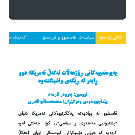
بلاگی ژیانەوە
نەوەی سیاسەت: قاسملوو و ئاریستۆ
“کەمێک سەر داخە و تاجەگوڵین
پەیوەندییەکانی ڕۆژهەڵات لەگەڵ ئەمریکا؛ دوو
ڕابەر لە ڕێگەی واشینگتنەوە
نووسین: پەروەر ئارمەد
پێداچوونەوەی وەرگێڕان: محەمەدساڵح قادری
قاسملوو لە ویلایەتە یەکگرتووەکانی ئەمریکا داوای
“پشتیوانیی مەعنەوی و سیاسی”ی کرد. جەختی لەوە
کردەوە کە حیزبی دێموکراتی کوردستانی ئێران (حدکا)