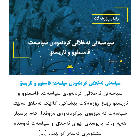
سیاسەتی ئەخلاقی کردنەوەی سیاسەت: قاسملوو و ئاریستۆ
سیاسەتی ئەخلاقی کردنەوەی سیاسەت: قاسملوو و
ئاریستۆ ڕێباز ڕۆژهەڵات پێشەکی: کاتێک ئەخلاق دەبێتە
سیاسەت لە مێژووی بیرکردنەوەی مرۆڤدا، کەم پرسیار
هەیە وەک پەیوەندی نێوان ئەخلاق و سیاسەت ئەوەندە
مشتومڕی لەسەر کرابێت. [...]