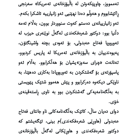
تەممووز، چاوپێکەوتن لە باڵیۆزخانەی ئەمریکا» سەرنجی
ڕاکێشابووم و هەوڵم دەدا نهێنیی ئەو زانیارییە ئاشکرا بکەم.
ئەو زانیارییانەی دەستم کەوت سنووردار بوون، بەڵام ئەمە
دڵنیا بوو: دوکتور شەرەفکەندی لەگەڵ نوێنەری حیزب لە
ئەورووپا فەتاح عەبدولی، بۆ ئەوەی بچنە واشینگتۆن،
پەیوەندییان بە باڵیۆزخانەی ئەمریکا لە پاریس کردبوو،
تەنانەت «چرای سەوز»یشیان بۆ هەڵکرابوو. بەڵام ئەو
پاسپۆرتەی بۆ گەشتکردن بە ئەورووپادا بەکاری دەهێنا، بە
ناوێکی دیکەوە دەرکرابوو و پێش هەموو شتێک پێویستی
بە بەڵگەنامەیەکی گەشتکردن بوو بە ناوی ڕاستەقینەی
خۆی.
دوای دەیان ساڵ، کاتێک بەڵگەنامەکانی ناو جانتای فەتاح
عەبدولی (هاوڕێی شەرەفکەندی)م بینی، تێگەیشتم کە
دوکتور شەرەفکەندی و هاوڕێکانی لەگەڵ باڵیۆزخانەی