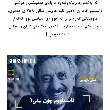
لە یەکەم چاوپێکەوتنەوە تا یادی هەمیشەیی دوکتور
قاسملوو کامران ئەمین ئاوە هاوینی ساڵی ١٣٥٨ی هەتاوی،
هاوینێکی گەرم و پڕ لە جووڵەی سیاسی بوو. لەگەڵ
هاوڕێیەکم لەبەردەم نووسینگەی "یەکیەتی لاوان"ی بۆکان
دانیشتبووین [...]