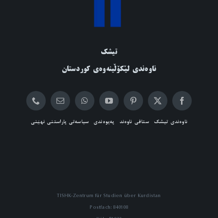
تیشک
ناوەندی لێکۆڵینەوەی کوردستان
ناوەندی تیشک
ستافی ناوەند
پەیوەندی
سیاسەتی پاراستنی نهێنی
TISHK-Zentrum für Studien über Kurdistan
Postfach: 840108