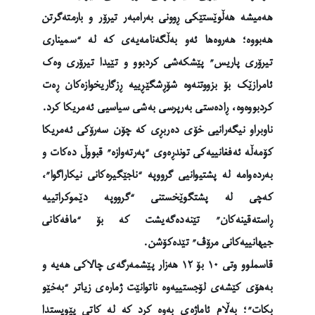
هەمیشە هەڵوێستێکی ڕوونی بەرامبەر تیرۆر و بارمتەگرتن
هەبووە؛ هەروەها ئەو بەڵگەنامەیەی کە لە “سمیناری
تیرۆری پاریس” پێشکەشی کردبوو و تێیدا تیرۆری وەک
ئامرازێک بۆ بزووتنەوە شۆڕشگێڕییە ڕزگاریخوازەکان ڕەت
کردبووەوە، ڕادەستی بەرپرسی بەشی سیاسیی ئەمریکا کرد.
ناوبراو نیگەرانیی خۆی دەربڕی کە چۆن سەرۆکی ئەمریکا
کۆمەڵە ئەفغانییەکی توندڕەوی “پەرته‌وازە” قبووڵ دەکات و
بەردەوامە لە پشتیوانیی گرووپە “ناجێگیرەکانی نیکاراگوا”،
کەچی لە پشتگوێخستنی “گرووپە دێموکراتییە
ڕاستەقینەکان” تێنەدەگەیشت کە بۆ “مافەکانی
جیهانییەکانی مرۆڤ” تێدەکۆشن.
قاسملوو وتی ١٠ بۆ ١٢ هەزار پێشمەرگەی چالاکی هەیە و
بەهۆی کێشەی لۆجستییەوە ناتوانێت ژمارەی زیاتر “بەخێو
بکات”؛ بەڵام ئاماژەی بەوە کرد کە لە کاتی پێویستدا