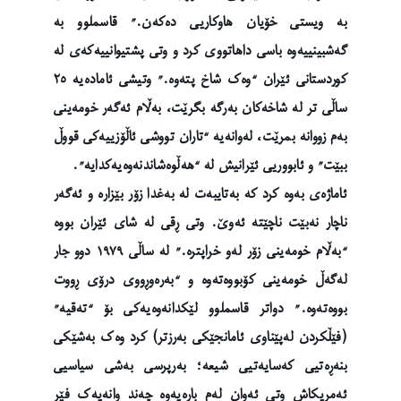
بە ویستی خۆیان هاوکاریی دەکەن.” قاسملوو بە
گەشبینییەوە باسی داهاتووی کرد و وتی پشتیوانییەکەی لە
کوردستانی ئێران “وەک شاخ پتەوە.” وتیشی ئامادەیە ٢٥
ساڵی تر لە شاخەکان بەرگە بگرێت، بەڵام ئەگەر خومەینی
بەم زووانە بمرێت، لەوانەیە “تاران تووشی ئاڵۆزییەکی قووڵ
ببێت” و ئابووریی ئێرانیش لە “هەڵوەشاندنەوەیەکدایە”.
ئاماژەی بەوە کرد کە بەتایبەت لە بەغدا زۆر بێزارە و ئەگەر
ناچار نەبێت ناچێتە ئەوێ. وتی ڕقی لە شای ئێران بووە
“بەڵام خومەینی زۆر لەو خراپترە.” لە ساڵی ١٩٧٩ دوو جار
لەگەڵ خومەینی کۆبووەتەوە و “بەرەوڕووی درۆی ڕووت
بووەتەوە.” دواتر قاسملوو لێکدانەوەیەکی بۆ “تەقیە”
(فێڵکردن لەپێناوی ئامانجێکی بەرزتر) کرد وەک بەشێکی
بنەڕەتیی کەسایەتیی شیعە؛ بەرپرسی بەشی سیاسیی
ئەمریکاش وتی ئەوان لەم بارەیەوە چەند وانەیەک فێر