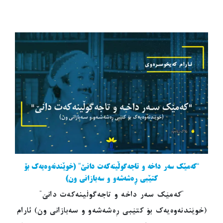
“کەمێک سەر داخە و تاجەگوڵینەکەت دانێ” (خوێندنەوەیەک بۆ
کتێبی ڕەشەشەو و سەبازانی ون)
"کەمێک سەر داخە و تاجەگوڵینەکەت دانێ"
(خوێندنەوەیەک بۆ کتێبی ڕەشەشەو و سەبازانی ون) ئارام