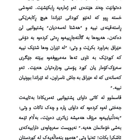
دەتوانێت چەند هێندەی ئەو ژمارەیە ڕابکێشێت. ئەوەشی
خستە ڕوو کە لەنێو کوردانی ئێراندا هیچ ڕکابەرێکی
ڕاستەقینەی نییە و “هەشتا لەسەدیان” پشتیوانیی لێ
دەکەن، هەروەها بە گاڵتەجاڕییەوە ڕەتی کردەوە بە دۆخی
عێراق بەراورد بکرێت و وتی: “لە ئێران وەها شتێک نییە
کە کوردێک بە ناوی تەها مەعرووفەوە ببێتە جێگری
سەرۆک‌کۆمار یان کورد پۆستی وەزارەتیان هەبێت. ئەو
کەسانەی کە لە عێراق بە جاش ناسراون، لە ئێراندا بوونیان
نییە.”
قاسملوو لە کاتی داوای پشتیوانیی ئەمریکادا بەتایبەت
جەختی لەوە کردەوە کە داوای پارە و چەک ناکات و وتی:
“بەدڵنیاییەوە مرۆڤ هەمیشە زیاتری دەوێت، بەڵام ئێمە
بەشی خۆمانمان هەیە.” نەیویست سەرچاوەی داراییەکەی
ئاشکرا بکات؛ تەنیا وتی “هەموو بنەماڵەیەک لە کوردستان