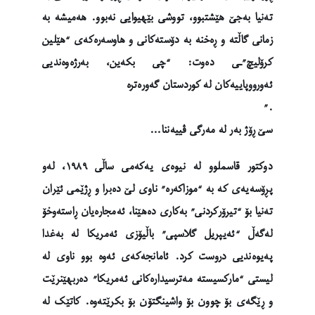
تەنیا بەجێ هێشتبوو، تووشی بێهیوایی نەبوو. هەمیشە بە
زمانی گاڵتە و ڕەخنە بە دۆستەکانی و هاوسەرەکەی “هێلین
کرۆلیچ”ـی دەوت: “چی بکەین، بەرژەوەندیی
ئەورووپاییەکان لە کوردستان گەورەترە
.”
سێ ڕۆژ بەر لە مەرگی ڤییەننا…
دوکتور قاسملوو لە نیوەی یەکەمی ساڵی ١٩٨٩، لەو
پڕۆسەیەی کە بە “موزاکەرە” ناوی لێ دەبرا و ڕژێمی ئێران
تەنیا بۆ “تیرۆرکردنی” بەکاری دەهێنا، ئەمجارەیان ڕاستەوخۆ
لەگەڵ “ئەیپریل گلاسپی” باڵیۆزی ئەمریکا لە بەغدا
پەیوەندیی دروست کرد. ئامانجەکەی ئەوە بوو ناوی لە
لیستی “مارکسیستە مەترسیدارەکانی ئەمریکا” دەربهێنرێت
و ڕێگەی بۆ چوون بۆ واشینگتۆن بۆ بکرێتەوە. کاتێک لە