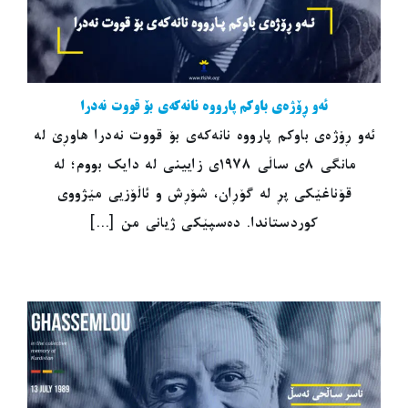
ئەو ڕۆژەی باوکم پارووە نانەکەی بۆ قووت نەدرا
ئەو ڕۆژەی باوکم پارووە نانەکەی بۆ قووت نەدرا هاوڕێ لە
مانگی ٨ی ساڵی ١٩٧٨ی زایینی لە دایک بووم؛ لە
قۆناغێکی پڕ لە گۆڕان، شۆڕش و ئاڵۆزیی مێژووی
کوردستاندا. دەسپێکی ژیانی من [...]