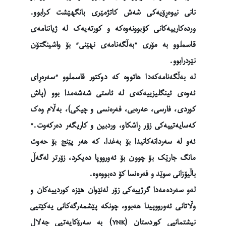
نانی نیوەڕۆیەکی شەش کاتژمێری بانگهێشت کرابوو.
وردەکارییەکانی کۆبوونەوەکە و کورتەیەک لە ژیاننامەی
قاسملوو بە مۆری “بەڵگەنامەی نهێنی” بۆ واشینگتۆن
نێردرابوو.
لە بەڵگەنامەکەدا هاتووە کە دوکتور قاسملوو “سەرەڕای
ئەوەی ئینگلیزییەکەی لە ئاستی شەشەمدا بوو (پاش
کوردی، فارسی، عەرەبی، فەرەنسی و چیکی)، بەڵام وەک
کەسایەتییەکی زۆر ڕاشکاو، وردبین و کاریگەر دەرکەوت.”
ئەو لە سەردانەکانیدا بۆ بەغدا، کە هەر پێنج بۆ حەوت
مانگ جارێک بۆ چوون بۆ ئەورووپا دەیکرد، زۆرتر لەگەڵ
باڵیۆزانی سوێد و فەرەنسا کۆ دەبووەوە.
لەو سەردەمەدا گرژییەکی زۆر لەنێوان هێزە کوردییەکان و
وڵاتانی ئەورووپیدا هەبوو، چونکە پێشمەرگەکانی یەکێتیی
نیشتمانیی کوردستان (YNK) بە سەرۆکایەتیی جەلال