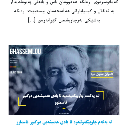
کەیخوسرەوی ڕەنگە هەموومان باس و بابەتی پەیوەندیدار
بە ئەنفال و کیمیابارانی هەڵەبجەمان بیستبێت؛ ڕەنگە
بەشێکی بەرچاویشمان گێڕانەوەی [...]
لە یەکەم چاوپێکەوتنەوە تا یادی هەمیشەیی دوکتور قاسملوو