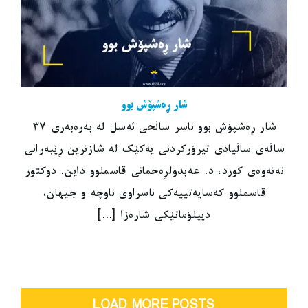
شار ڕەشپۆش بوو
شار ڕەشپۆش بوو ناسر ساڵحی ئەسڵ لە بەرەبەری ٣٧
ساڵەی ساڵیادی تیرۆرکردنی یەکێک لە شازترین ڕێبەرانی
نەتەوەی کورد، د. عەبدولڕەحمانی قاسملوو داین. دوکتۆر
قاسملوو کەسایەتییەکی ناسراوی ناوچە و جیهان،
دیپلۆماتێکی شارەزا [...]
LOAD MORE POSTS