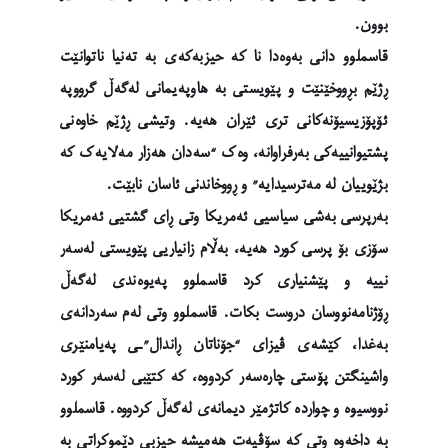
بوون.
قاسملوو دانی بەوەدا نا کە حیزبەکەی بە تەنیا ناتوانێت
ڕژێم بڕووخێنێت و پێویستی بە هاوپەیمانی لەگەڵ گرووپە
ئۆپۆزیسیۆنەکانی تری ئێران هەیە. وتیشی ڕژێم خاوەنی
پشتیوانییەکی بەرفراوانە، وەک “سەدان هەزار مەلایەک کە
بژێوییان لە مەترسیدایە” و ڕووخاندنی ئاسان نابێت.
بەرپرسی بەشی سیاسیی ئەمریکا وتی ڕای گشتیی ئەمریکا
سۆزی بۆ پرسی کورد هەیە، بەڵام زانیاریی پێویستی لەسەر
نییە و پێشنیاری کرد قاسملوو پەیوەندی لەگەڵ
ڕۆژنامەنووسان دروست بکات. قاسملوو وتی لەم سەردانەی
بەغدا، کێشەی ڤیزای “جۆناتان ڕاندال”ـی پەیامنێری
واشینگتن پۆستی چارەسەر کردووە، کە کتێبی لەسەر کورد
نووسیوە و چواردە کاتژمێر دیمانەی لەگەڵ کردووە. قاسملوو
بە داخەوە وتی کە سۆڤیەت هەمیشە حیزبی دێموکراتی بە