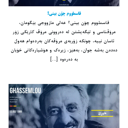
قاسملووم چۆن بینی؟
قاسملووم چۆن بینی؟ عەلی مازووجی بێگومان،
مرۆڤناسی و تێگەیشتن لە دەروونی مرۆڤ کارێکی زۆر
ئاسان نییە، چونکە زۆربەی مرۆڤەکان بەردەوام هەوڵ
دەدەن بەشە جوان، بەهێز، زیرەک و هۆشیارەکانی خۆیان
بە دەرەوە [...]