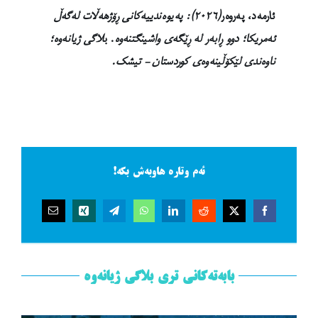
ئارمەد، پەروەر
(٢٠٢٦): پەیوەندییەکانی ڕۆژهەڵات لەگەڵ
ئەمریکا؛ دوو ڕابەر لە ڕێگەی واشینگتنەوە
. ب
لاگی ژیانەوە؛
ناوەندی لێکۆڵینەوەی کوردستان – تیشک.
ئەم وتارە هاوبەش بکە!
بابەتەکانی تری بلاگی ژیانەوە