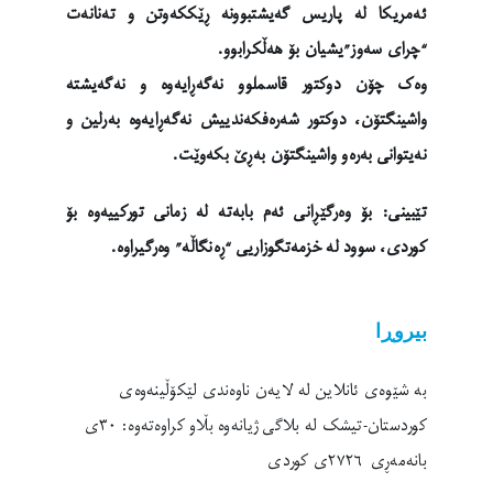
ئەمریکا لە پاریس گەیشتبوونە ڕێککەوتن و تەنانەت
“چرای سەوز”یشیان بۆ هەڵکرابوو.
وەک چۆن دوکتور قاسملوو نەگەڕایەوە و نەگەیشتە
واشینگتۆن، دوکتور شەرەفکەندییش نەگەڕایەوە بەرلین و
نەیتوانی بەرەو واشینگتۆن بەڕێ بکەوێت.
تێبینی: بۆ وەرگێڕانی ئەم بابەتە لە زمانی تورکییەوە بۆ
کوردی، سوود لە خزمەتگوزاریی “ڕەنگاڵە” وەرگیراوە.
بیروڕا
بە شێوەی ئانلاین لە لایەن ناوەندی لێکۆڵینەوەی
کوردستان-تیشک لە بلاگی ژیانەوە بڵاو کراوەتەوە: ٣٠ی
بانەمەڕی ٢٧٢٦ی کوردی